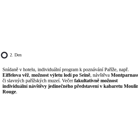
2. Den
Snídaně v hotelu, individuální program k poznávání Paříže, např.
Eiffelova věž
,
možnost výletu lodí po Seině
, návštěva
Montparnas
či slavných pařížských muzeí. Večer
fakultativně možnost
individuální návštěvy jedinečného představení v kabaretu Mouli
Rouge
.