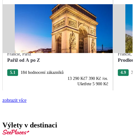
Francie
,
Paříž
Francie
,
P
Paříž od A po Z
Prodlou
5.1
184 hodnocení zákazníků
4.9
37
13 290 Kč
7 390 Kč
/os.
Ušetřete
5 900 Kč
zobrazit více
Výlety v destinaci