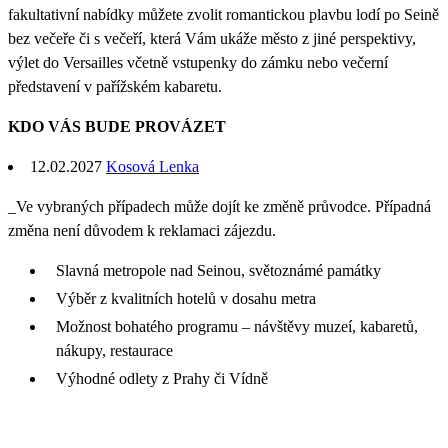
fakultativní nabídky můžete zvolit romantickou plavbu lodí po Seině
bez večeře či s večeří, která Vám ukáže město z jiné perspektivy,
výlet do Versailles včetně vstupenky do zámku nebo večerní
představení v pařížském kabaretu.
KDO VÁS BUDE PROVÁZET
12.02.2027
Kosová Lenka
_Ve vybraných případech může dojít ke změně průvodce. Případná
změna není důvodem k reklamaci zájezdu.
Slavná metropole nad Seinou, světoznámé památky
Výběr z kvalitních hotelů v dosahu metra
Možnost bohatého programu – návštěvy muzeí, kabaretů,
nákupy, restaurace
Výhodné odlety z Prahy či Vídně