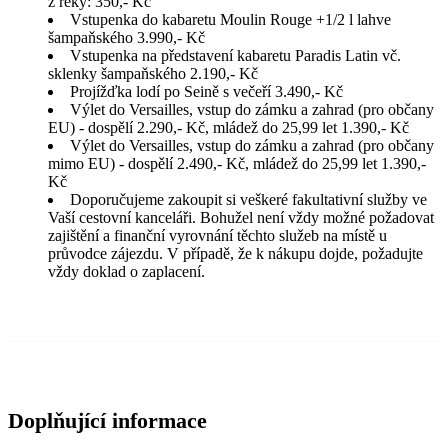
z řeky: 350,- Kč
Vstupenka do kabaretu Moulin Rouge +1/2 l lahve
šampaňského 3.990,- Kč
Vstupenka na představení kabaretu Paradis Latin vč.
sklenky šampaňského 2.190,- Kč
Projížďka lodí po Seině s večeří 3.490,- Kč
Výlet do Versailles, vstup do zámku a zahrad (pro občany
EU) - dospělí 2.290,- Kč, mládež do 25,99 let 1.390,- Kč
Výlet do Versailles, vstup do zámku a zahrad (pro občany
mimo EU) - dospělí 2.490,- Kč, mládež do 25,99 let 1.390,-
Kč
Doporučujeme zakoupit si veškeré fakultativní služby ve
Vaší cestovní kanceláři. Bohužel není vždy možné požadovat
zajištění a finanční vyrovnání těchto služeb na místě u
průvodce zájezdu. V případě, že k nákupu dojde, požadujte
vždy doklad o zaplacení.
Doplňující informace