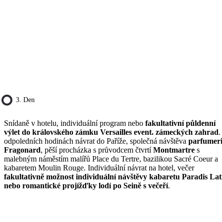
3. Den
Snídaně v hotelu, individuální program nebo
fakultativní půldenní
výlet do královského zámku Versailles event. zámeckých zahrad
.
odpoledních hodinách návrat do Paříže, společná návštěva
parfumer
Fragonard
, pěší procházka s průvodcem čtvrtí
Montmartre
s
malebným náměstím malířů Place du Tertre, bazilikou Sacré Coeur a
kabaretem Moulin Rouge. Individuální návrat na hotel, večer
fakultativně možnost individuální návštěvy kabaretu Paradis Lat
nebo romantické projížďky lodí po Seině s večeří
.