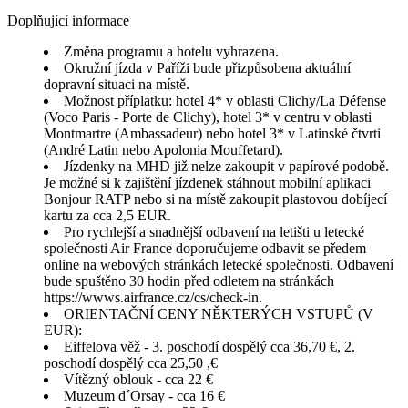
Doplňující informace
Změna programu a hotelu vyhrazena.
Okružní jízda v Paříži bude přizpůsobena aktuální
dopravní situaci na místě.
Možnost příplatku: hotel 4* v oblasti Clichy/La Défense
(Voco Paris - Porte de Clichy), hotel 3* v centru v oblasti
Montmartre (Ambassadeur) nebo hotel 3* v Latinské čtvrti
(André Latin nebo Apolonia Mouffetard).
Jízdenky na MHD již nelze zakoupit v papírové podobě.
Je možné si k zajištění jízdenek stáhnout mobilní aplikaci
Bonjour RATP nebo si na místě zakoupit plastovou dobíjecí
kartu za cca 2,5 EUR.
Pro rychlejší a snadnější odbavení na letišti u letecké
společnosti Air France doporučujeme odbavit se předem
online na webových stránkách letecké společnosti. Odbavení
bude spuštěno 30 hodin před odletem na stránkách
https://wwws.airfrance.cz/cs/check-in.
ORIENTAČNÍ CENY NĚKTERÝCH VSTUPŮ (V
EUR):
Eiffelova věž - 3. poschodí dospělý cca 36,70 €, 2.
poschodí dospělý cca 25,50 ,€
Vítězný oblouk - cca 22 €
Muzeum d´Orsay - cca 16 €