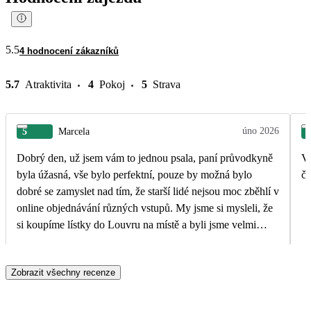
5.5
4 hodnocení zákazníků
5.7
Atraktivita
4
Pokoj
5
Strava
úno 2026
5
Marcela
Dobrý den, už jsem vám to jednou psala, paní průvodkyně
V 
byla úžasná, vše bylo perfektní, pouze by možná bylo
čá
dobré se zamyslet nad tím, že starší lidé nejsou moc zběhlí v
online objednávání různých vstupů. My jsme si mysleli, že
si koupíme lístky do Louvru na místě a byli jsme velmi
sklamaní že to nejde.Lístky byly vyprodány na několik dnů
dopředu.
Zobrazit všechny recenze