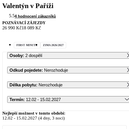
Valentýn v Paříži
5.5
4 hodnocení zákazníků
POZNÁVACÍ ZÁJEZDY
26 990 Kč
18 089 Kč
FIRST MINUTE
ZIMA 2026/2027
Osoby
:
2 dospělí
Odkud pojedete
:
Nerozhoduje
Délka pobytu
:
Nerozhoduje
Termín
:
12.02 - 15.02.2027
Únor 2027
Nejlepší možnost v tomto období:
12.02
-
15.02.2027
(4 dny, 3 noci)
PO
ÚT
ST
ČT
PÁ
SO
NE