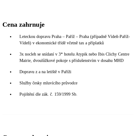
Cena zahrnuje
Leteckou dopravu Praha – Paříž – Praha (případně Vídeň-Paříž-
Vídeň) v ekonomické třídě včetně tax a příplatků
3x nocleh se snídaní v 3* hotelu Atypik nebo Ibis Clichy Centre
Mairie, dvoulůžkové pokoje s příslušenstvím v dosahu MHD
Dopravu z a na letiště v Paříži
Služby česky mluvícího průvodce
Pojištění dle zák. č. 159/1999 Sb.