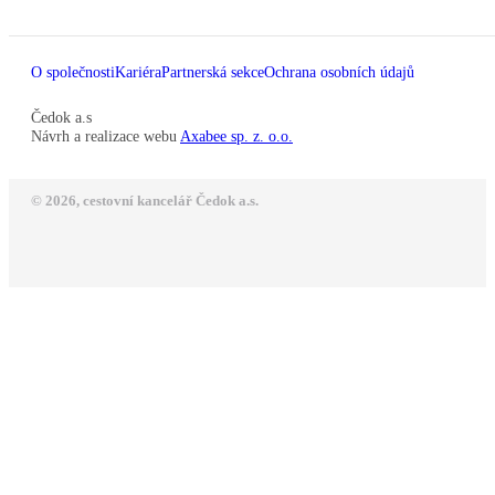
O společnosti
Kariéra
Partnerská sekce
Ochrana osobních údajů
Čedok a.s
Návrh a realizace webu
Axabee sp. z. o.o.
© 2026, cestovní kancelář Čedok a.s.