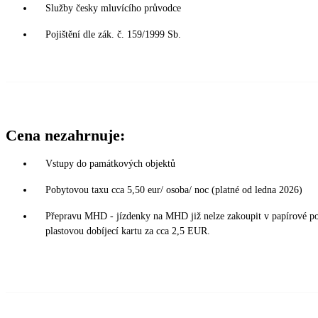
Služby česky mluvícího průvodce
Pojištění dle zák. č. 159/1999 Sb.
Cena nezahrnuje:
Vstupy do památkových objektů
Pobytovou taxu cca 5,50 eur/ osoba/ noc (platné od ledna 2026)
Přepravu MHD - jízdenky na MHD již nelze zakoupit v papírové podo
plastovou dobíjecí kartu za cca 2,5 EUR.