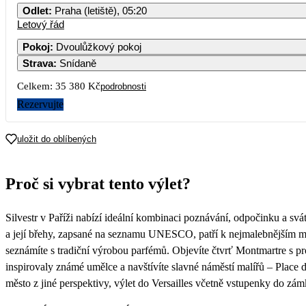
Odlet
:
Praha (letiště), 05:20
Letový řád
Pokoj
:
Dvoulůžkový pokoj
Strava
:
Snídaně
7
Celkem:
35 380 Kč
podrobnosti
14
Rezervujte
21
uložit do oblíbených
28
Proč si vybrat tento výlet?
Silvestr v Paříži nabízí ideální kombinaci poznávání, odpočinku a svá
a její břehy, zapsané na seznamu UNESCO, patří k nejmalebnějším mí
seznámíte s tradiční výrobou parfémů. Objevíte čtvrť Montmartre s pr
inspirovaly známé umělce a navštívíte slavné náměstí malířů – Place 
město z jiné perspektivy, výlet do Versailles včetně vstupenky do zá