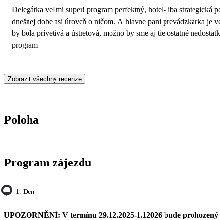
Delegátka veľmi super! program perfektný, hotel- iba strategická po
dnešnej dobe asi úroveň o ničom. A hlavne pani prevádzkarka je ve
by bola prívetivá a ústretová, možno by sme aj tie ostatné nedosta
program
Zobrazit všechny recenze
Poloha
Program zájezdu
1. Den
UPOZORNĚNÍ: V termínu 29.12.2025-1.12026 bude prohozený 2