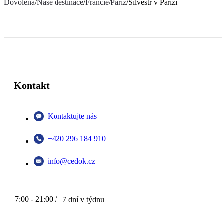
Dovolená
/
Naše destinace
/
Francie
/
Paříž
/
Silvestr v Paříži
Kontakt
Kontaktujte nás
+420 296 184 910
info@cedok.cz
7:00 - 21:00 /
7 dní v týdnu