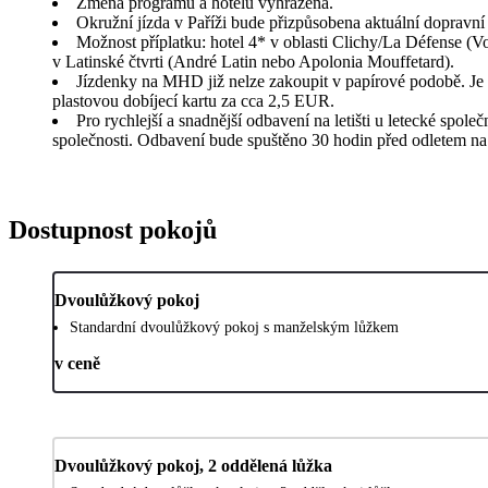
Změna programu a hotelu vyhrazena.
Okružní jízda v Paříži bude přizpůsobena aktuální dopravní 
Možnost příplatku: hotel 4* v oblasti Clichy/La Défense (Vo
v Latinské čtvrti (André Latin nebo Apolonia Mouffetard).
Jízdenky na MHD již nelze zakoupit v papírové podobě. Je m
plastovou dobíjecí kartu za cca 2,5 EUR.
Pro rychlejší a snadnější odbavení na letišti u letecké spo
společnosti. Odbavení bude spuštěno 30 hodin před odletem na 
Dostupnost pokojů
Dvoulůžkový pokoj
Standardní dvoulůžkový pokoj s manželským lůžkem
v ceně
Dvoulůžkový pokoj, 2 oddělená lůžka