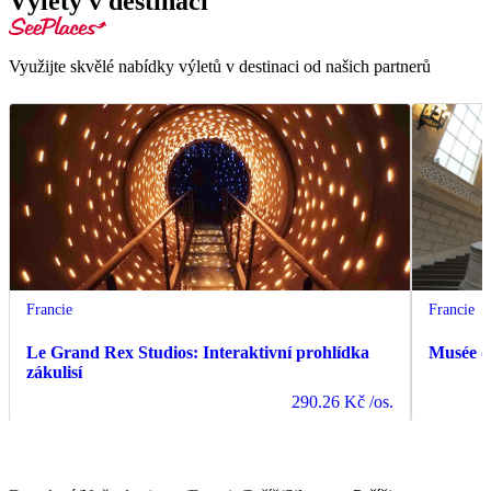
Výlety v destinaci
Využijte skvělé nabídky výletů v destinaci od našich partnerů
Francie
Francie
Le Grand Rex Studios: Interaktivní prohlídka
Musée d
zákulisí
290.26 Kč
/os.