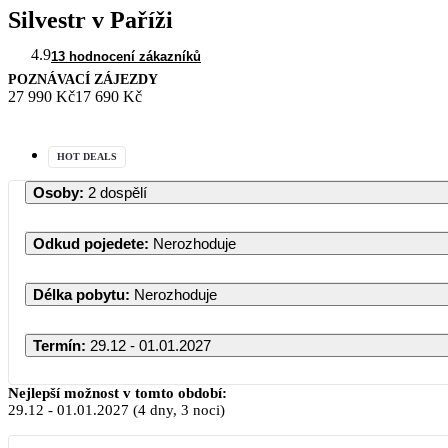
Silvestr v Paříži
4.9
13 hodnocení zákazníků
POZNÁVACÍ ZÁJEZDY
27 990 Kč
17 690 Kč
HOT DEALS
Osoby
:
2 dospělí
Odkud pojedete
:
Nerozhoduje
Délka pobytu
:
Nerozhoduje
Termín
:
29.12 - 01.01.2027
Nejlepší možnost v tomto období:
29.12
-
01.01.2027
(4 dny, 3 noci)
PO