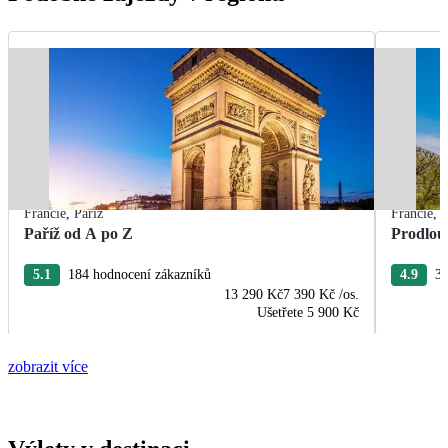
Francie
,
Paříž
Francie
,
P
Paříž od A po Z
Prodlou
5.1
184 hodnocení zákazníků
4.9
37
13 290 Kč
7 390 Kč
/os.
Ušetřete
5 900 Kč
zobrazit více