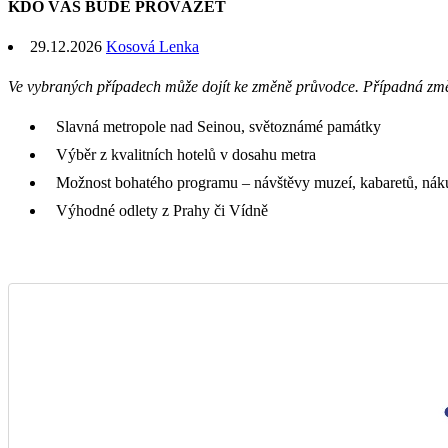
KDO VÁS BUDE PROVÁZET
29.12.2026
Kosová Lenka
Ve vybraných případech může dojít ke změně průvodce. Případná zm
Slavná metropole nad Seinou, světoznámé památky
Výběr z kvalitních hotelů v dosahu metra
Možnost bohatého programu – návštěvy muzeí, kabaretů, náku
Výhodné odlety z Prahy či Vídně