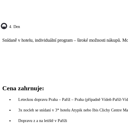
4. Den
Snídaně v hotelu, individuální program – široké možnosti nákupů. Možn
Cena zahrnuje:
Leteckou dopravu Praha – Paříž – Praha (případně Vídeň-Paříž-Víde
3x nocleh se snídaní v 3* hotelu Atypik nebo Ibis Clichy Centre 
Dopravu z a na letiště v Paříži