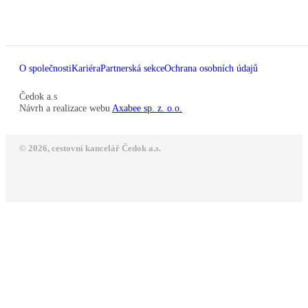
O společnosti
Kariéra
Partnerská sekce
Ochrana osobních údajů
Čedok a.s
Návrh a realizace webu
Axabee sp. z. o.o.
© 2026, cestovní kancelář Čedok a.s.