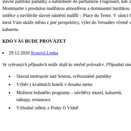
slavné pařížské památky a nahlédnete do parfumerie Fragonard, kde s
Montmartre s proslulou malířskou atmosférou a dominantní bazilikou 
umělce a navštívíte slavné náměstí malířů – Place du Tertre. V rámci 
která Vám ukáže město z jiné perspektivy, výlet do Versailles včetn
kabaretu.
KDO VÁS BUDE PROVÁZET
29.12.2026
Kosová Lenka
Ve vybraných případech může dojít ke změně průvodce. Případná zm
Slavná metropole nad Seinou, světoznámé památky
Výběr z kvalitních hotelů v dosahu metra
Možnost bohatého programu – návštěvy muzeí, kabaretů,
nákupy, restaurace
Výhodné odlety z Prahy či Vídně