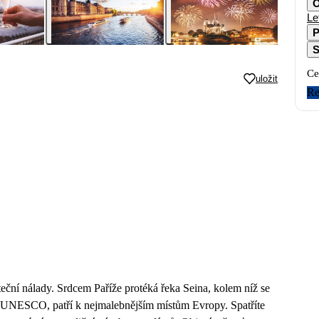
O
Le
P
S
Ce
uložit
Re
teční nálady. Srdcem Paříže protéká řeka Seina, kolem níž se
mu UNESCO, patří k nejmalebnějším místům Evropy. Spatříte