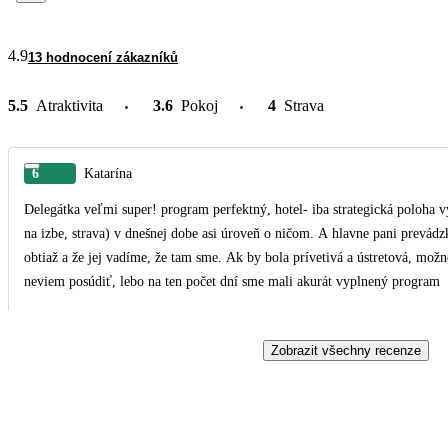
4.9
13 hodnocení zákazníků
5.5
Atraktivita
3.6
Pokoj
4
Strava
6
Katarína
Delegátka veľmi super! program perfektný, hotel- iba strategická poloha v
na izbe, strava) v dnešnej dobe asi úroveň o ničom. A hlavne pani prevádz
obtiaž a že jej vadíme, že tam sme. Ak by bola prívetivá a ústretová, možn
neviem posúdiť, lebo na ten počet dní sme mali akurát vyplnený program
Zobrazit všechny recenze