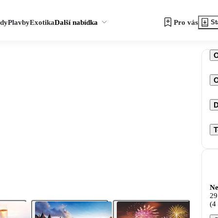
zdy
Plavby
Exotika
Další nabídka
Pro vás
St
O
D
T
Ne
29
(4