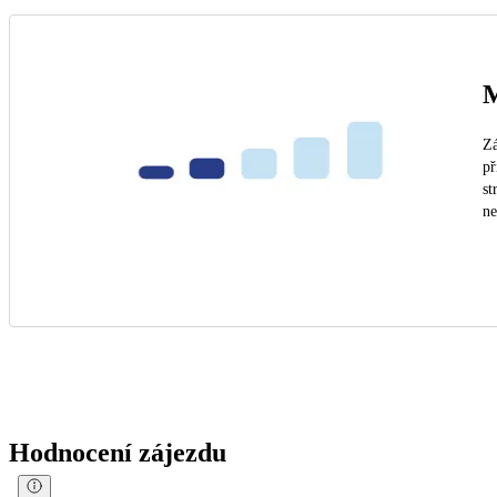
M
Zá
př
st
n
Hodnocení zájezdu