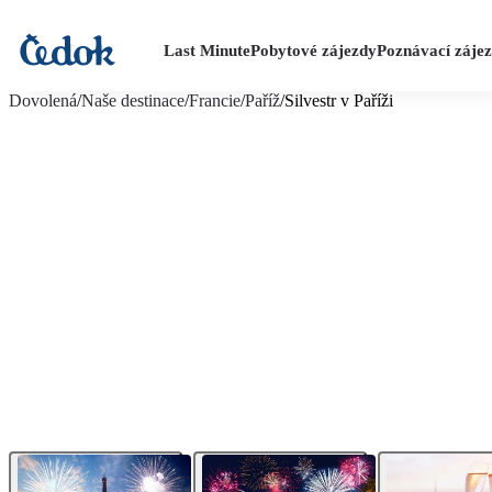
Last Minute
Pobytové zájezdy
Poznávací záje
více fotografií (6)
Dovolená
/
Naše destinace
/
Francie
/
Paříž
/
Silvestr v Paříži