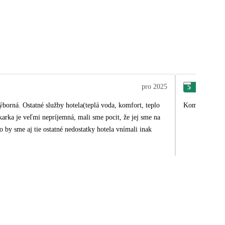
pro 2025
5
Len
ýborná. Ostatné služby hotela(teplá voda, komfort, teplo
Komplexnější 
karka je veľmi nepríjemná, mali sme pocit, že jej sme na
o by sme aj tie ostatné nedostatky hotela vnímali inak