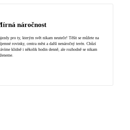
írná náročnost
jezdy pro ty, kterým svět nikam neuteče! Těšit se můžete na
íjemné rovinky, centra měst a další nenáročný terén. Chůzí
rávíme klidně i několik hodin denně, ale rozhodně se nikam
eženeme.