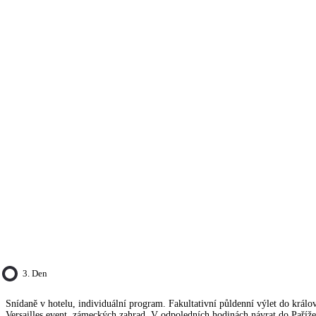
3. Den
Snídaně v hotelu, individuální program. Fakultativní půldenní výlet do král
Versailles event. zámeckých zahrad. V odpoledních hodinách návrat do Paříže