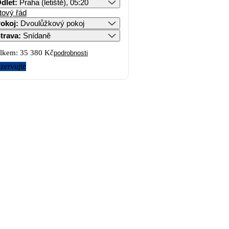
dlet
:
Praha (letiště), 05:20
tový řád
okoj
:
Dvoulůžkový pokoj
trava
:
Snídaně
lkem:
35 380 Kč
podrobnosti
zervujte