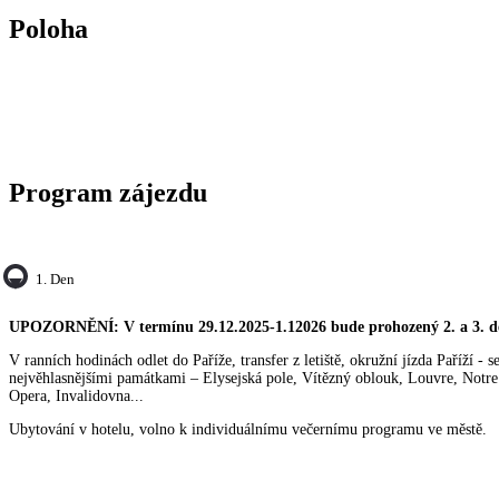
Poloha
Program zájezdu
1. Den
UPOZORNĚNÍ: V termínu 29.12.2025-1.12026 bude prohozený 2. a 3. 
V ranních hodinách odlet do Paříže, transfer z letiště, okružní jízda Paříží - 
nejvěhlasnějšími památkami – Elysejská pole, Vítězný oblouk, Louvre, Notr
Opera, Invalidovna...
Ubytování v hotelu, volno k individuálnímu večernímu programu ve městě.