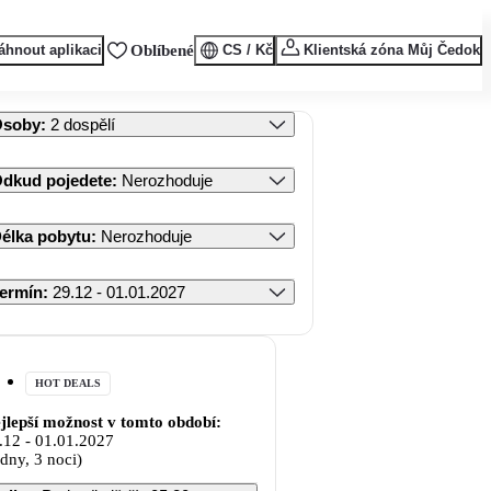
áhnout aplikaci
Oblíbené
CS / Kč
Klientská zóna Můj Čedok
Osoby
:
2 dospělí
dkud pojedete
:
Nerozhoduje
élka pobytu
:
Nerozhoduje
ermín
:
29.12 - 01.01.2027
HOT DEALS
jlepší možnost v tomto období:
.12
-
01.01.2027
 dny, 3 noci)