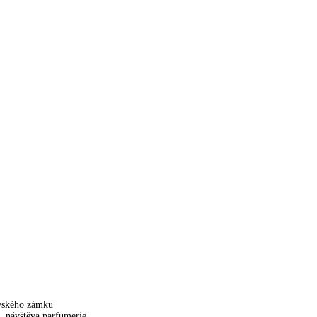
ovského zámku
, návštěva parfumerie