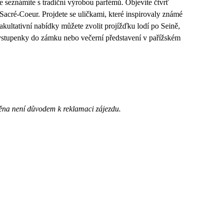
e seznámíte s tradiční výrobou parfémů. Objevíte čtvrť
Sacré-Coeur. Projdete se uličkami, které inspirovaly známé
fakultativní nabídky můžete zvolit projížďku lodí po Seině,
ě vstupenky do zámku nebo večerní představení v pařížském
ěna není důvodem k reklamaci zájezdu.