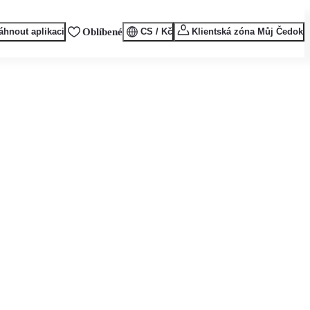
áhnout aplikaci
Oblíbené
CS / Kč
Klientská zóna Můj Čedok