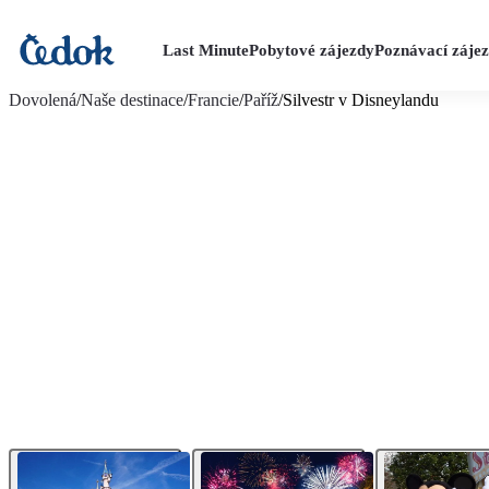
Last Minute
Pobytové zájezdy
Poznávací záje
více fotografií (13)
Dovolená
/
Naše destinace
/
Francie
/
Paříž
/
Silvestr v Disneylandu