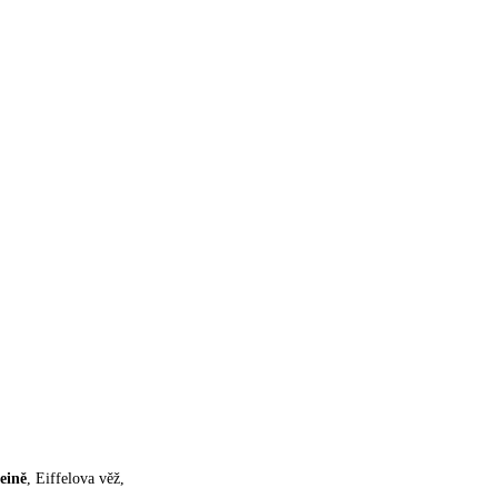
Seině
, Eiffelova věž,