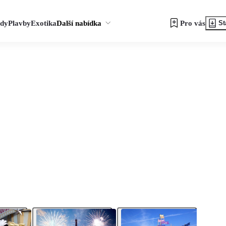
zdy
Plavby
Exotika
Další nabídka
Pro vás
St