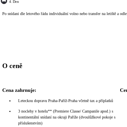
4. Den
Po snídani dle letového řádu individuální volno nebo transfer na letiště a odle
O ceně
Cena zahrnuje:
Ce
Leteckou dopravu Praha-Paříž-Praha včetně tax a příplatků
3 noclehy v hotelu** (Premiere Classe/ Campanile apod.) s
kontinentální snídaní na okraji Paříže (dvoulůžkové pokoje s
příslušenstvím)