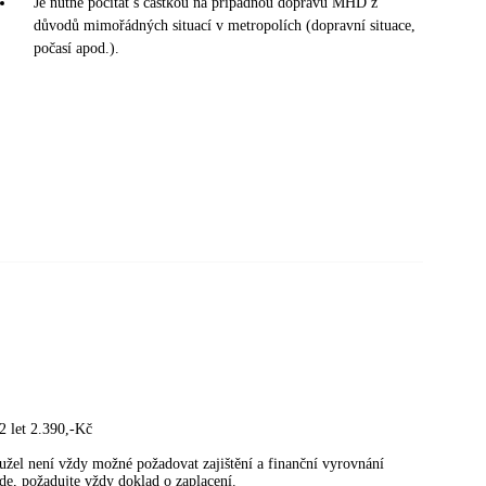
Je nutné počítat s částkou na případnou dopravu MHD z
důvodů mimořádných situací v metropolích (dopravní situace,
počasí apod.).
2 let 2.390,-Kč
užel není vždy možné požadovat zajištění a finanční vyrovnání
de, požadujte vždy doklad o zaplacení.