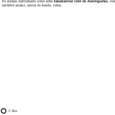
Po snídani individuální volno nebo
fakultativně výlet do Asterixparku
, vol
návštěvě atrakcí, návrat do hotelu, volno.
3. Den