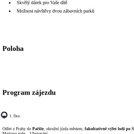
Skvělý dárek pro Vaše dítě
Možnost návštěvy dvou zábavních parků
Poloha
Program zájezdu
1. Den
Odlet z Prahy do
Paříže
, okružní jízda městem,
fakultativně výlet lodí po 
Martovo pole... Ubytování.