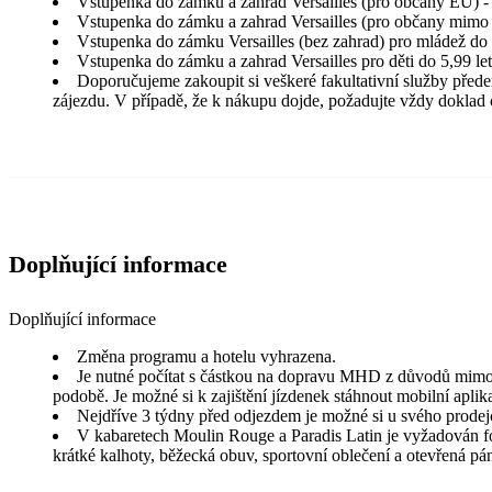
Vstupenka do zámku a zahrad Versailles (pro občany EU) - 
Vstupenka do zámku a zahrad Versailles (pro občany mimo E
Vstupenka do zámku Versailles (bez zahrad) pro mládež do 
Vstupenka do zámku a zahrad Versailles pro děti do 5,99 le
Doporučujeme zakoupit si veškeré fakultativní služby před
zájezdu. V případě, že k nákupu dojde, požadujte vždy doklad 
Doplňující informace
Doplňující informace
Změna programu a hotelu vyhrazena.
Je nutné počítat s částkou na dopravu MHD z důvodů mimořá
podobě. Je možné si k zajištění jízdenek stáhnout mobilní apli
Nejdříve 3 týdny před odjezdem je možné si u svého prodejce
V kabaretech Moulin Rouge a Paradis Latin je vyžadován for
krátké kalhoty, běžecká obuv, sportovní oblečení a otevřená p