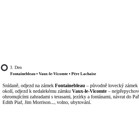
3. Den
Fontainebleau • Vaux-le-Vicomte • Pére Lachaise
Snídaně, odjezd na zámek
Fontainebleau
– původně lovecký zámek f
okolí, odjezd k nedalekému zámku
Vaux-le-Vicomte
– nejpřepychověj
ohromujícími zahradami s terasami, jezírky a fontánami, návrat do Pa
Edith Piaf, Jim Morrison..., volno, ubytování.