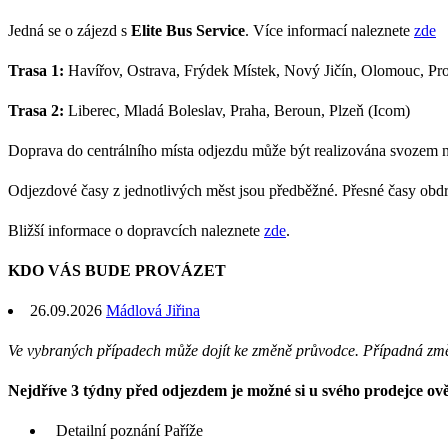
Jedná se o zájezd s
Elite Bus Service
. Více informací naleznete
zde
Trasa 1:
Havířov, Ostrava, Frýdek Místek, Nový Jičín, Olomouc, Pros
Trasa 2:
Liberec, Mladá Boleslav, Praha, Beroun, Plzeň (Icom)
Doprava do centrálního místa odjezdu může být realizována svozem 
Odjezdové časy z jednotlivých měst jsou předběžné. Přesné časy obd
Bližší informace o dopravcích naleznete
zde
.
KDO VÁS BUDE PROVÁZET
26.09.2026
Mádlová Jiřina
Ve vybraných případech může dojít ke změně průvodce. Případná zm
Nejdříve 3 týdny před odjezdem je možné si u svého prodejce ověř
Detailní poznání Paříže