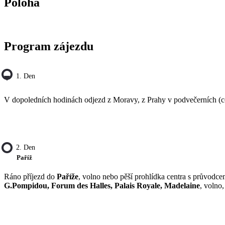
Poloha
Program zájezdu
1. Den
V dopoledních hodinách odjezd z Moravy, z Prahy v podvečerních (c
2. Den
Paříž
Ráno příjezd do
Paříže
, volno nebo pěší prohlídka centra s průvodc
G.Pompidou, Forum des Halles, Palais Royale, Madelaine
, volno