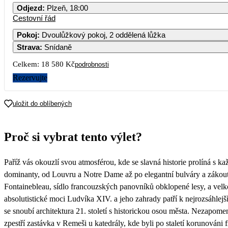
Odjezd
:
Plzeň, 18:00
Cestovní řád
Pokoj
:
Dvoulůžkový pokoj, 2 oddělená lůžka
Strava
:
Snídaně
Celkem:
18 580 Kč
podrobnosti
Rezervujte
uložit do oblíbených
Proč si vybrat tento výlet?
Paříž vás okouzlí svou atmosférou, kde se slavná historie prolíná s
dominanty, od Louvru a Notre Dame až po elegantní bulváry a zákoutí 
Fontainebleau, sídlo francouzských panovníků obklopené lesy, a velko
absolutistické moci Ludvíka XIV. a jeho zahrady patří k nejrozsáhle
se snoubí architektura 21. století s historickou osou města. Nezapome
zpestří zastávka v Remeši u katedrály, kde byli po staletí korunováni 