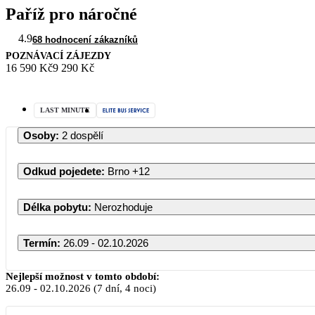
Paříž pro náročné
4.9
68 hodnocení zákazníků
POZNÁVACÍ ZÁJEZDY
16 590 Kč
9 290 Kč
LAST MINUTE
Osoby
:
2 dospělí
Odkud pojedete
:
Brno
+12
Délka pobytu
:
Nerozhoduje
Termín
:
26.09 - 02.10.2026
Nejlepší možnost v tomto období:
26.09
-
02.10.2026
(7 dní, 4 noci)