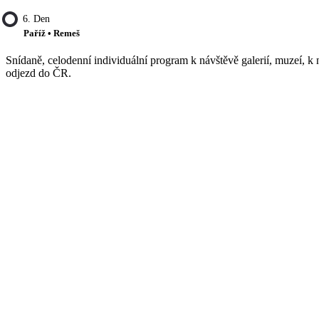
6. Den
Paříž • Remeš
Snídaně, celodenní individuální program k návštěvě galerií, muzeí, k
odjezd do ČR.