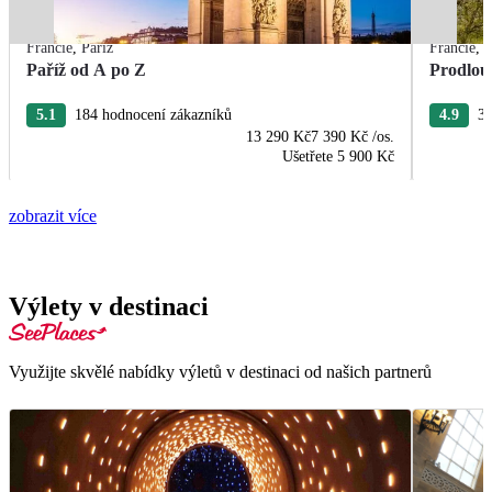
Francie
,
Paříž
Francie
,
P
Paříž od A po Z
Prodlou
5.1
184 hodnocení zákazníků
4.9
37
13 290 Kč
7 390 Kč
/os.
Ušetřete
5 900 Kč
zobrazit více
Výlety v destinaci
Využijte skvělé nabídky výletů v destinaci od našich partnerů