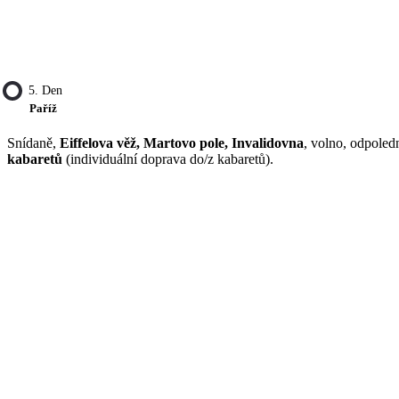
5. Den
Paříž
Snídaně,
Eiffelova věž, Martovo pole, Invalidovna
, volno, odpole
kabaretů
(individuální doprava do/z kabaretů).