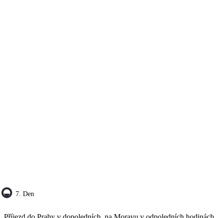
7. Den
Příjezd do Prahy v dopoledních, na Moravu v odpoledních hodinách.