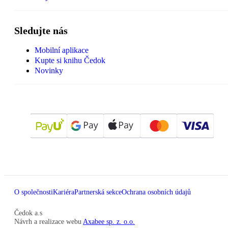
Sledujte nás
Mobilní aplikace
Kupte si knihu Čedok
Novinky
O společnosti
Kariéra
Partnerská sekce
Ochrana osobních údajů
Čedok a.s
Návrh a realizace webu
Axabee sp. z. o.o.