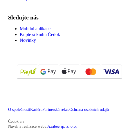
Sledujte nás
Mobilní aplikace
Kupte si knihu Čedok
Novinky
O společnosti
Kariéra
Partnerská sekce
Ochrana osobních údajů
Čedok a.s
Návrh a realizace webu
Axabee sp. z. o.o.