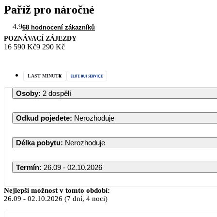
Paříž pro náročné
4.9
68 hodnocení zákazníků
POZNÁVACÍ ZÁJEZDY
16 590 Kč
9 290 Kč
LAST MINUTE
Osoby
:
2 dospělí
Odkud pojedete
:
Nerozhoduje
Délka pobytu
:
Nerozhoduje
Termín
:
26.09 - 02.10.2026
Nejlepší možnost v tomto období:
26.09
-
02.10.2026
(7 dní, 4 noci)