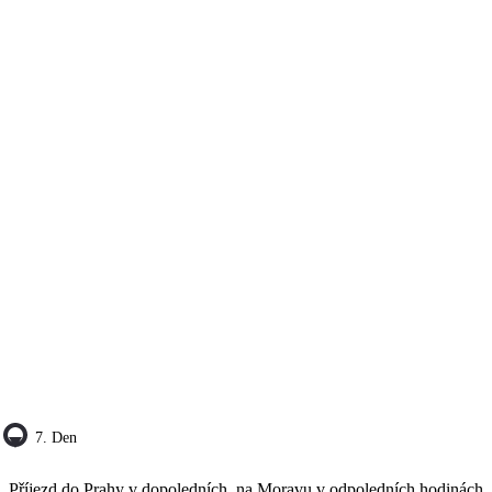
7. Den
Příjezd do Prahy v dopoledních, na Moravu v odpoledních hodinách.