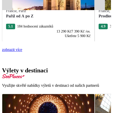
Francie
,
Paříž
Francie
,
P
Paříž od A po Z
Prodlou
5.1
184 hodnocení zákazníků
4.9
37
13 290 Kč
7 390 Kč
/os.
Ušetřete
5 900 Kč
zobrazit více
Výlety v destinaci
Využijte skvělé nabídky výletů v destinaci od našich partnerů