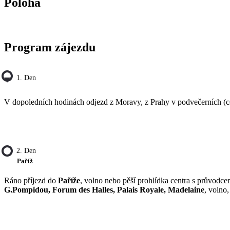
Poloha
Program zájezdu
1. Den
V dopoledních hodinách odjezd z Moravy, z Prahy v podvečerních (c
2. Den
Paříž
Ráno příjezd do
Paříže
, volno nebo pěší prohlídka centra s průvodc
G.Pompidou, Forum des Halles, Palais Royale, Madelaine
, volno