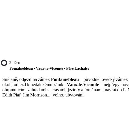
3. Den
Fontainebleau • Vaux-le-Vicomte • Pére Lachaise
Snídaně, odjezd na zámek
Fontainebleau
– původně lovecký zámek f
okolí, odjezd k nedalekému zámku
Vaux-le-Vicomte
– nejpřepychověj
ohromujícími zahradami s terasami, jezírky a fontánami, návrat do Pa
Edith Piaf, Jim Morrison..., volno, ubytování.