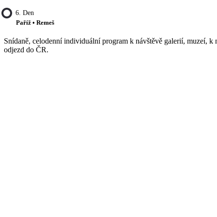
6. Den
Paříž • Remeš
Snídaně, celodenní individuální program k návštěvě galerií, muzeí, k
odjezd do ČR.