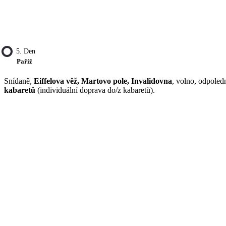
5. Den
Paříž
Snídaně,
Eiffelova věž, Martovo pole, Invalidovna
, volno, odpole
kabaretů
(individuální doprava do/z kabaretů).