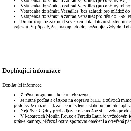
Vstupenka do zámku a zahrad Versailles (pro občany EU) - 
Vstupenka do zámku a zahrad Versailles (pro občany mimo E
Vstupenka do zámku Versailles (bez zahrad) pro mládež do 
Vstupenka do zámku a zahrad Versailles pro děti do 5,99 le
Doporučujeme zakoupit si veškeré fakultativní služby před
zájezdu. V případě, že k nákupu dojde, požadujte vždy doklad 
Doplňující informace
Doplňující informace
Změna programu a hotelu vyhrazena.
Je nutné počítat s částkou na dopravu MHD z důvodů mimořá
podobě. Je možné si k zajištění jízdenek stáhnout mobilní apli
Nejdříve 3 týdny před odjezdem je možné si u svého prodejce
V kabaretech Moulin Rouge a Paradis Latin je vyžadován for
krátké kalhoty, běžecká obuv, sportovní oblečení a otevřená p