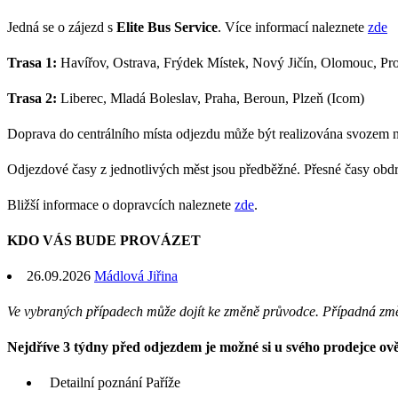
Jedná se o zájezd s
Elite Bus Service
. Více informací naleznete
zde
Trasa 1:
Havířov, Ostrava, Frýdek Místek, Nový Jičín, Olomouc, Pros
Trasa 2:
Liberec, Mladá Boleslav, Praha, Beroun, Plzeň (Icom)
Doprava do centrálního místa odjezdu může být realizována svozem 
Odjezdové časy z jednotlivých měst jsou předběžné. Přesné časy obd
Bližší informace o dopravcích naleznete
zde
.
KDO VÁS BUDE PROVÁZET
26.09.2026
Mádlová Jiřina
Ve vybraných případech může dojít ke změně průvodce. Případná zm
Nejdříve 3 týdny před odjezdem je možné si u svého prodejce ověř
Detailní poznání Paříže