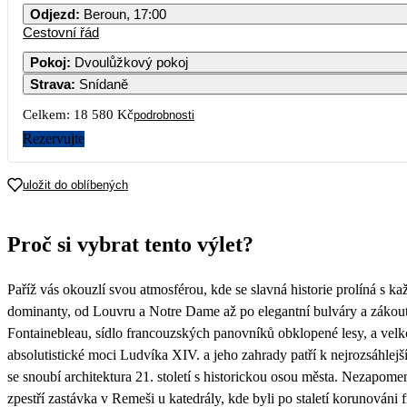
Odjezd
:
Beroun, 17:00
Cestovní řád
Pokoj
:
Dvoulůžkový pokoj
Strava
:
Snídaně
Celkem:
18 580 Kč
podrobnosti
Rezervujte
uložit do oblíbených
Proč si vybrat tento výlet?
Paříž vás okouzlí svou atmosférou, kde se slavná historie prolíná s
dominanty, od Louvru a Notre Dame až po elegantní bulváry a zákoutí 
Fontainebleau, sídlo francouzských panovníků obklopené lesy, a velko
absolutistické moci Ludvíka XIV. a jeho zahrady patří k nejrozsáhle
se snoubí architektura 21. století s historickou osou města. Nezapome
zpestří zastávka v Remeši u katedrály, kde byli po staletí korunováni 