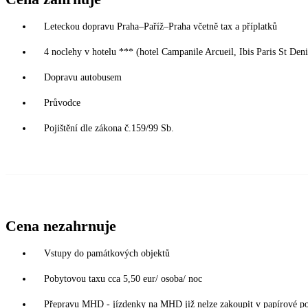
Leteckou dopravu Praha–Paříž–Praha včetně tax a příplatků
4 noclehy v hotelu *** (hotel Campanile Arcueil, Ibis Paris St Den
Dopravu autobusem
Průvodce
Pojištění dle zákona č.159/99 Sb.
Cena nezahrnuje
Vstupy do památkových objektů
Pobytovou taxu cca 5,50 eur/ osoba/ noc
Přepravu MHD - jízdenky na MHD již nelze zakoupit v papírové podo