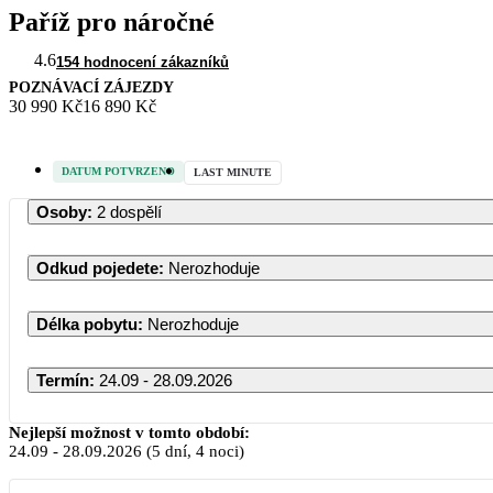
Paříž pro náročné
4.6
154 hodnocení zákazníků
POZNÁVACÍ ZÁJEZDY
30 990 Kč
16 890 Kč
DATUM POTVRZENO
LAST MINUTE
Osoby
:
2 dospělí
Odkud pojedete
:
Nerozhoduje
Délka pobytu
:
Nerozhoduje
Termín
:
24.09 - 28.09.2026
Nejlepší možnost v tomto období:
24.09
-
28.09.2026
(5 dní, 4 noci)