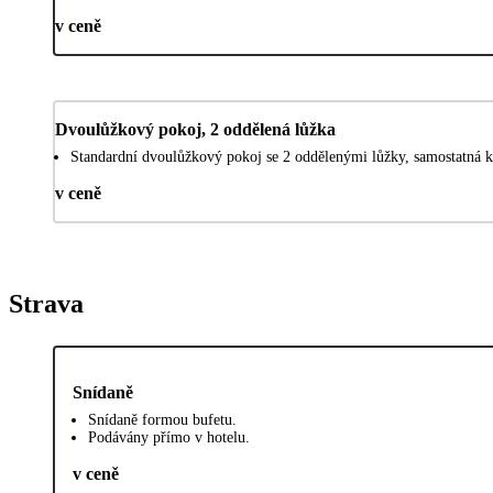
v ceně
Dvoulůžkový pokoj, 2 oddělená lůžka
Standardní dvoulůžkový pokoj se 2 oddělenými lůžky, samostatná k
v ceně
Strava
Snídaně
Snídaně formou bufetu.
Podávány přímo v hotelu.
v ceně