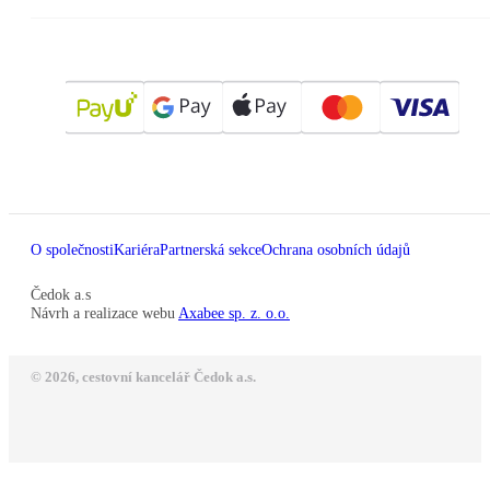
O společnosti
Kariéra
Partnerská sekce
Ochrana osobních údajů
Čedok a.s
Návrh a realizace webu
Axabee sp. z. o.o.
© 2026, cestovní kancelář Čedok a.s.