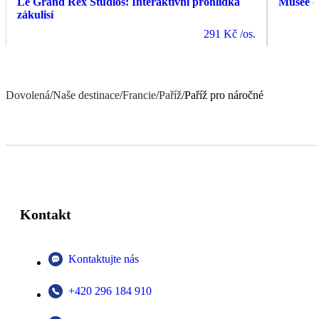
Le Grand Rex Studios: Interaktivní prohlídka
Musée d
zákulisí
291 Kč
/os.
Dovolená
/
Naše destinace
/
Francie
/
Paříž
/
Paříž pro náročné
Kontakt
Kontaktujte nás
+420 296 184 910