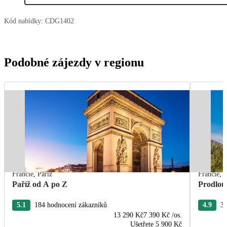
Kód nabídky:
CDG1402
Podobné zájezdy v regionu
Francie
,
Paříž
Francie
,
P
Paříž od A po Z
Prodlou
5.1
184 hodnocení zákazníků
4.9
37
13 290 Kč
7 390 Kč
/os.
Ušetřete
5 900 Kč