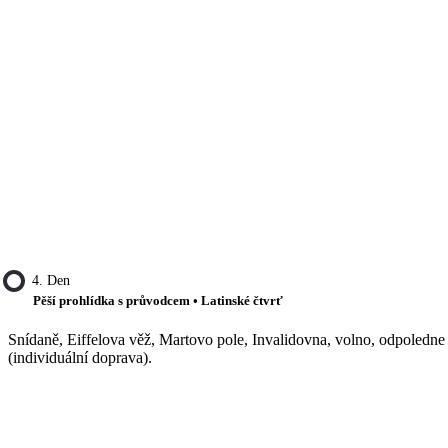
4. Den
Pěší prohlídka s průvodcem • Latinské čtvrť
Snídaně, Eiffelova věž, Martovo pole, Invalidovna, volno, odpoledn
(individuální doprava).