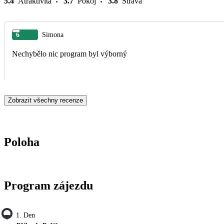
5.4
Atraktivita
3.7
Pokoj
3.8
Strava
6
Simona
Nechybělo nic program byl výborný
Zobrazit všechny recenze
Poloha
Program zájezdu
1. Den