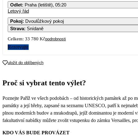
Odlet
:
Praha (letiště), 05:20
Letový řád
Pokoj
:
Dvoulůžkový pokoj
Strava
:
Snídaně
Celkem:
33 780 Kč
podrobnosti
Rezervujte
uložit do oblíbených
Proč si vybrat tento výlet?
Poznejte Paříž ve všech podobách – od historických památek až po mod
památky a její břehy, zapsané na seznamu UNESCO, patří k nejmalebn
plnou moderních budov a mrakodrapů, jejíž dominantou je moderní ví
fakultativní nabídky můžete zvolit vstupenku do zámku Versailles, pr
KDO VÁS BUDE PROVÁZET