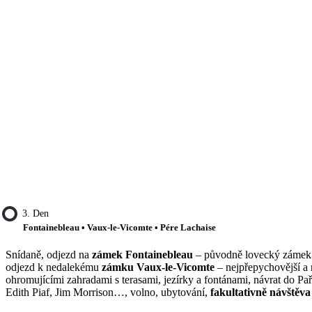
3. Den
Fontainebleau • Vaux-le-Vicomte • Pére Lachaise
Snídaně, odjezd na
zámek Fontainebleau
– původně lovecký zámek f
odjezd k nedalekému
zámku Vaux-le-Vicomte
– nejpřepychovější a n
ohromujícími zahradami s terasami, jezírky a fontánami, návrat do Pa
Edith Piaf, Jim Morrison…, volno, ubytování,
fakultativně návštěv