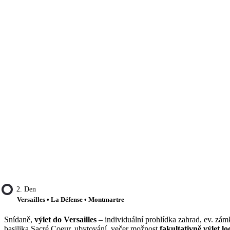
2. Den
Versailles • La Défense • Montmartre
Snídaně,
výlet do Versailles
– individuální prohlídka zahrad, ev. zám
basilika Sacré Coeur, ubytování, večer možnost
fakultativně výlet lo