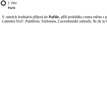
2. Den
Paříž
V ranních hodinách příjezd do
Paříže
, pěší prohlídka centra města s
Latinská čtvrť- Panthéon, Sorbonna, Lucemburské zahrady, Ile de la 