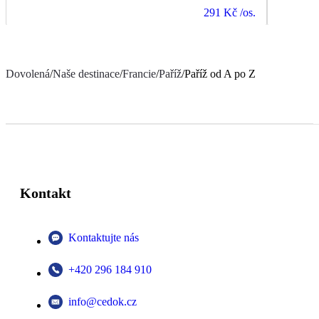
291 Kč
/os.
Dovolená
/
Naše destinace
/
Francie
/
Paříž
/
Paříž od A po Z
Kontakt
Kontaktujte nás
+420 296 184 910
info@cedok.cz