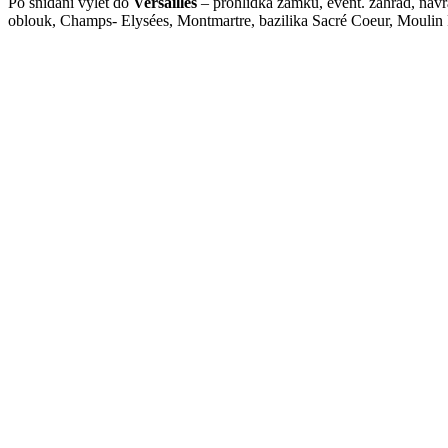
Po snídani výlet do
Versailles
– prohlídka zámku, event. zahrad, návr
oblouk, Champs- Elysées, Montmartre, bazilika Sacré Coeur, Moulin 