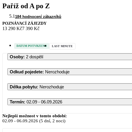
Paříž od A po Z
5.1
184 hodnocení zákazníků
POZNÁVACÍ ZÁJEZDY
13 290 Kč
7 390 Kč
DATUM POTVRZENO
LAST MINUTE
Osoby
:
2 dospělí
Odkud pojedete
:
Nerozhoduje
Délka pobytu
:
Nerozhoduje
Termín
:
02.09 - 06.09.2026
Nejlepší možnost v tomto období:
02.09
-
06.09.2026
(5 dní, 2 noci)