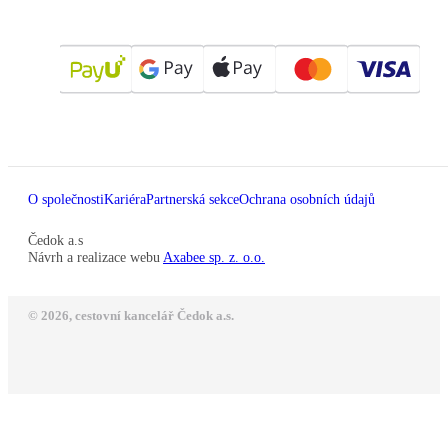
O společnosti
Kariéra
Partnerská sekce
Ochrana osobních údajů
Čedok a.s
Návrh a realizace webu
Axabee sp. z. o.o.
© 2026, cestovní kancelář Čedok a.s.