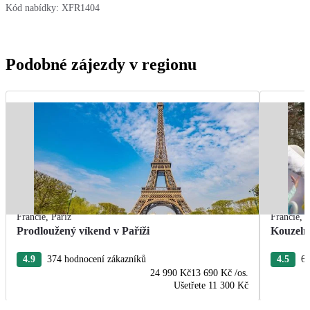
Kód nabídky:
XFR1404
Podobné zájezdy v regionu
Francie
,
Paříž
Francie
,
P
Prodloužený víkend v Paříži
Kouzeln
4.9
374 hodnocení zákazníků
4.5
68
24 990 Kč
13 690 Kč
/os.
Ušetřete
11 300 Kč