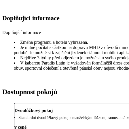
Doplňující informace
Doplňující informace
Změna programu a hotelu vyhrazena.
Je nutné počítat s částkou na dopravu MHD z důvodů mimořá
podobě. Je možné si k zajištění jízdenek stáhnout mobilní apli
Nejdříve 3 týdny před odjezdem je možné si u svého prodejce
V kabaretu Paradis Latin je vyžadován formálnější dress cod
obuv, sportovní oblečení a otevřená pánská obuv nejsou vhodn
Dostupnost pokojů
Dvoulůžkový pokoj
Standardní dvoulůžkový pokoj s manželským lůžkem, samostatná ko
v ceně