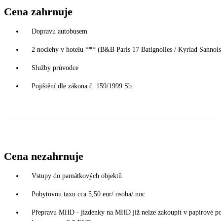
Cena zahrnuje
Dopravu autobusem
2 noclehy v hotelu *** (B&B Paris 17 Batignolles / Kyriad Sannois 
Služby průvodce
Pojištění dle zákona č. 159/1999 Sb.
Cena nezahrnuje
Vstupy do památkových objektů
Pobytovou taxu cca 5,50 eur/ osoba/ noc
Přepravu MHD - jízdenky na MHD již nelze zakoupit v papírové podo