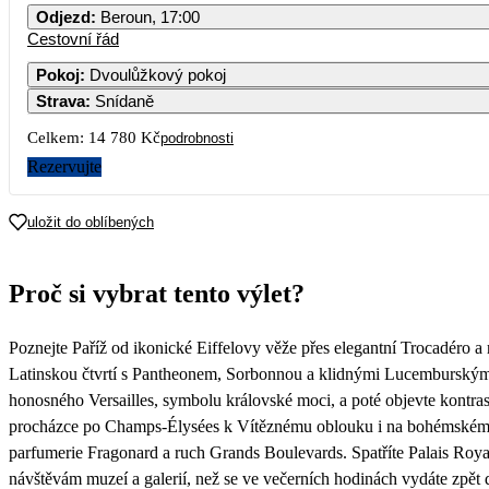
Odjezd
:
Beroun, 17:00
Cestovní řád
Pokoj
:
Dvoulůžkový pokoj
Strava
:
Snídaně
Celkem:
14 780 Kč
podrobnosti
Rezervujte
uložit do oblíbených
Proč si vybrat tento výlet?
Poznejte Paříž od ikonické Eiffelovy věže přes elegantní Trocadéro a
Latinskou čtvrtí s Pantheonem, Sorbonnou a klidnými Lucemburskými 
honosného Versailles, symbolu královské moci, a poté objevte kontra
procházce po Champs-Élysées k Vítěznému oblouku i na bohémském M
parfumerie Fragonard a ruch Grands Boulevards. Spatříte Palais Roya
návštěvám muzeí a galerií, než se ve večerních hodinách vydáte zpět