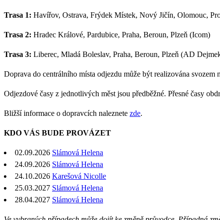
Trasa 1:
Havířov, Ostrava, Frýdek Místek, Nový Jičín, Olomouc, Pros
Trasa 2:
Hradec Králové, Pardubice, Praha, Beroun, Plzeň (Icom)
Trasa 3:
Liberec, Mladá Boleslav, Praha, Beroun, Plzeň (AD Dejme
Doprava do centrálního místa odjezdu může být realizována svozem 
Odjezdové časy z jednotlivých měst jsou předběžné. Přesné časy obd
Bližší informace o dopravcích naleznete
zde
.
KDO VÁS BUDE PROVÁZET
02.09.2026
Slámová Helena
24.09.2026
Slámová Helena
24.10.2026
Karešová Nicolle
25.03.2027
Slámová Helena
28.04.2027
Slámová Helena
Ve vybraných případech může dojít ke změně průvodce. Případná zm