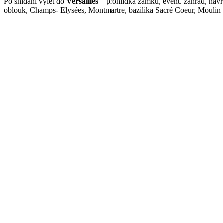
Po snídani výlet do
Versailles
– prohlídka zámku, event. zahrad, návr
oblouk, Champs- Elysées, Montmartre, bazilika Sacré Coeur, Moulin 