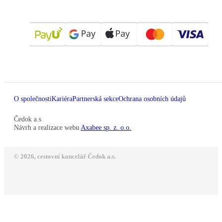
O společnosti
Kariéra
Partnerská sekce
Ochrana osobních údajů
Čedok a.s
Návrh a realizace webu
Axabee sp. z. o.o.
© 2026, cestovní kancelář Čedok a.s.