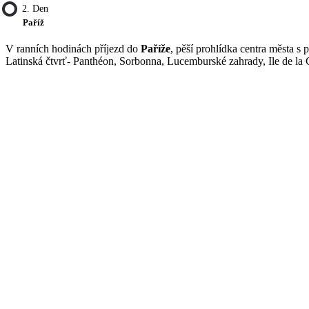
2. Den
Paříž
V ranních hodinách příjezd do
Paříže
, pěší prohlídka centra města s
Latinská čtvrť- Panthéon, Sorbonna, Lucemburské zahrady, Ile de la 