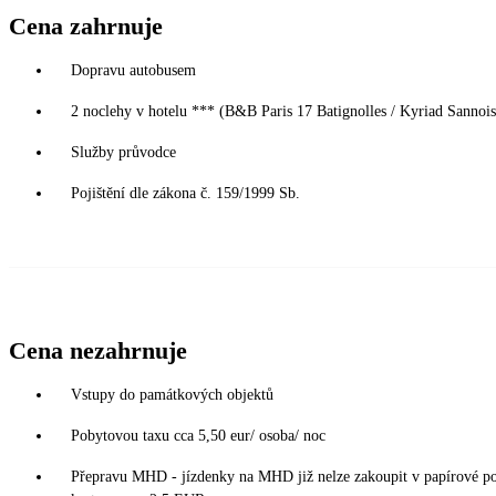
Cena zahrnuje
Dopravu autobusem
2 noclehy v hotelu *** (B&B Paris 17 Batignolles / Kyriad Sannois 
Služby průvodce
Pojištění dle zákona č. 159/1999 Sb.
Cena nezahrnuje
Vstupy do památkových objektů
Pobytovou taxu cca 5,50 eur/ osoba/ noc
Přepravu MHD - jízdenky na MHD již nelze zakoupit v papírové podo