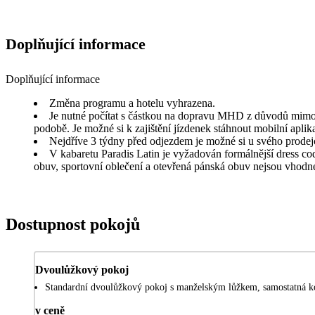
Doplňující informace
Doplňující informace
Změna programu a hotelu vyhrazena.
Je nutné počítat s částkou na dopravu MHD z důvodů mimořá
podobě. Je možné si k zajištění jízdenek stáhnout mobilní apli
Nejdříve 3 týdny před odjezdem je možné si u svého prodejce
V kabaretu Paradis Latin je vyžadován formálnější dress cod
obuv, sportovní oblečení a otevřená pánská obuv nejsou vhodn
Dostupnost pokojů
Dvoulůžkový pokoj
Standardní dvoulůžkový pokoj s manželským lůžkem, samostatná ko
v ceně