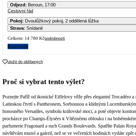
Odjezd
:
Beroun, 17:00
Cestovní řád
Pokoj
:
Dvoulůžkový pokoj, 2 oddělená lůžka
Strava
:
Snídaně
Celkem:
14 780 Kč
podrobnosti
Rezervujte
uložit do oblíbených
Proč si vybrat tento výlet?
Poznejte Paříž od ikonické Eiffelovy věže přes elegantní Trocadéro a
Latinskou čtvrtí s Pantheonem, Sorbonnou a klidnými Lucemburskými 
honosného Versailles, symbolu královské moci, a poté objevte kontra
procházce po Champs-Élysées k Vítěznému oblouku i na bohémském M
parfumerie Fragonard a ruch Grands Boulevards. Spatříte Palais Roya
návštěvám muzeí a galerií, než se ve večerních hodinách vydáte zpět