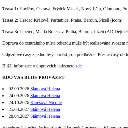
Trasa 1:
Havířov, Ostrava, Frýdek Místek, Nový Jičín, Olomouc, Pros
Trasa 2:
Hradec Králové, Pardubice, Praha, Beroun, Plzeň (Icom)
Trasa 3:
Liberec, Mladá Boleslav, Praha, Beroun, Plzeň (AD Dejme
Doprava do centrálního místa odjezdu může být realizována svozem 
Odjezdové časy z jednotlivých měst jsou předběžné. Přesné časy obd
Bližší informace o dopravcích naleznete
zde
.
KDO VÁS BUDE PROVÁZET
02.09.2026
Slámová Helena
24.09.2026
Slámová Helena
24.10.2026
Karešová Nicolle
25.03.2027
Slámová Helena
28.04.2027
Slámová Helena
Ve vybraných případech může dojít ke změně průvodce. Případná zm