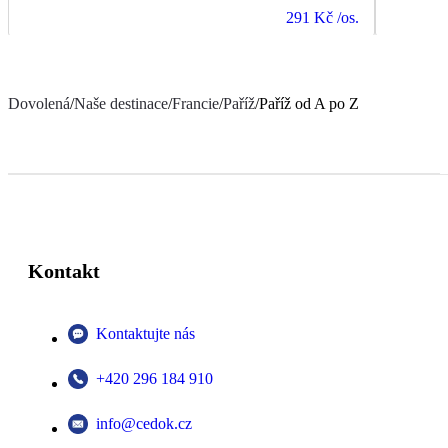
291 Kč
/os.
Dovolená
/
Naše destinace
/
Francie
/
Paříž
/
Paříž od A po Z
Kontakt
Kontaktujte nás
+420 296 184 910
info@cedok.cz