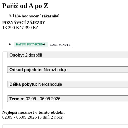
Paříž od A po Z
5.1
184 hodnocení zákazníků
POZNÁVACÍ ZÁJEZDY
13 290 Kč
7 390 Kč
DATUM POTVRZENO
LAST MINUTE
Osoby
:
2 dospělí
Odkud pojedete
:
Nerozhoduje
Délka pobytu
:
Nerozhoduje
Termín
:
02.09 - 06.09.2026
Nejlepší možnost v tomto období:
02.09
-
06.09.2026
(5 dní, 2 noci)