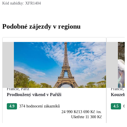
Kód nabídky:
XFR1404
Podobné zájezdy v regionu
Francie
,
Paříž
Francie
,
P
Prodloužený víkend v Paříži
Kouzeln
4.9
374 hodnocení zákazníků
4.5
68
24 990 Kč
13 690 Kč
/os.
Ušetřete
11 300 Kč