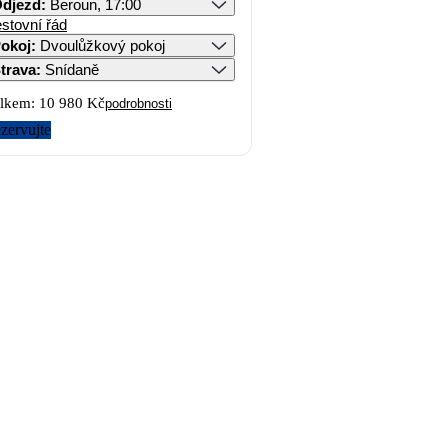
djezd
:
Beroun, 17:00
stovní řád
okoj
:
Dvoulůžkový pokoj
trava
:
Snídaně
lkem:
10 980 Kč
podrobnosti
zervujte