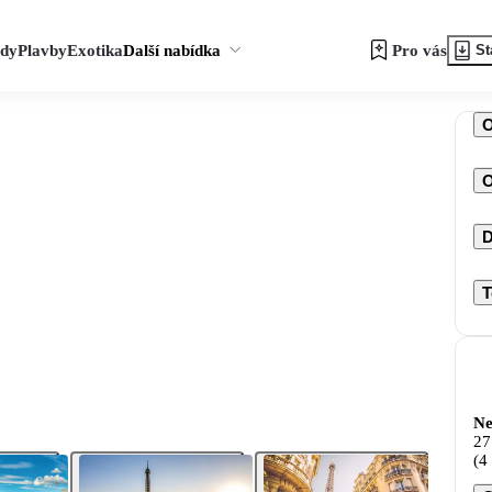
zdy
Plavby
Exotika
Další nabídka
Pro vás
St
O
D
T
Ne
27
(4