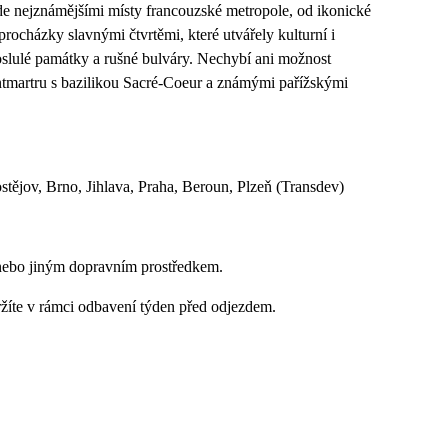
ede nejznámějšími místy francouzské metropole, od ikonické
 procházky slavnými čtvrtěmi, které utvářely kulturní i
roslulé památky a rušné bulváry. Nechybí ani možnost
ntmartru s bazilikou Sacré-Coeur a známými pařížskými
tějov, Brno, Jihlava, Praha, Beroun, Plzeň (Transdev)
nebo jiným dopravním prostředkem.
ržíte v rámci odbavení týden před odjezdem.