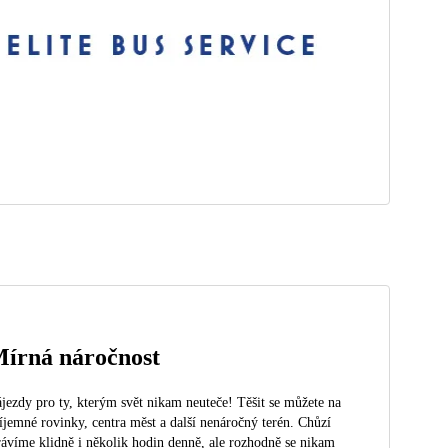
írná náročnost
jezdy pro ty, kterým svět nikam neuteče! Těšit se můžete na
íjemné rovinky, centra měst a další nenáročný terén. Chůzí
rávíme klidně i několik hodin denně, ale rozhodně se nikam