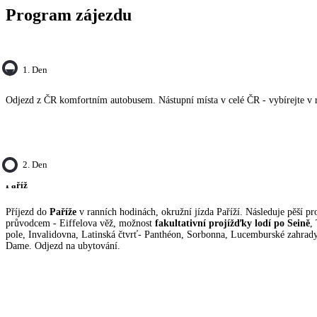
Program zájezdu
1. Den
Odjezd z ČR komfortním autobusem. Nástupní místa v celé ČR - vybírejte v 
2. Den
Paříž
Příjezd do
Paříže
v ranních hodinách, okružní jízda Paříží. Následuje pěší pr
průvodcem - Eiffelova věž, možnost
fakultativní projížďky lodí po Seině
,
pole, Invalidovna, Latinská čtvrť- Panthéon, Sorbonna, Lucemburské zahrady,
Dame. Odjezd na ubytování.