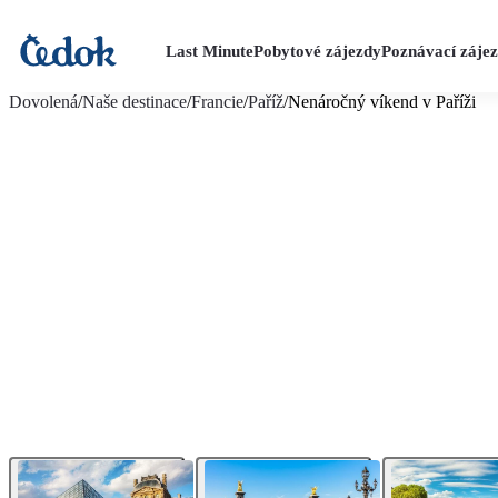
Last Minute
Pobytové zájezdy
Poznávací záje
více fotografií (8)
Dovolená
/
Naše destinace
/
Francie
/
Paříž
/
Nenáročný víkend v Paříži