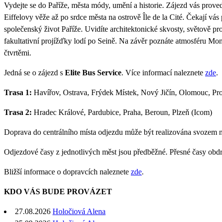
Vydejte se do Paříže, města módy, umění a historie. Zájezd vás prov
Eiffelovy věže až po srdce města na ostrově Île de la Cité. Čekají vás
společenský život Paříže. Uvidíte architektonické skvosty, světově p
fakultativní projížďky lodí po Seině. Na závěr poznáte atmosféru Mo
čtvrtěmi.
Jedná se o zájezd s
Elite Bus Service
. Více informací naleznete
zde
.
Trasa 1:
Havířov, Ostrava, Frýdek Místek, Nový Jičín, Olomouc, Pros
Trasa 2:
Hradec Králové, Pardubice, Praha, Beroun, Plzeň (Icom)
Doprava do centrálního místa odjezdu může být realizována svozem 
Odjezdové časy z jednotlivých měst jsou předběžné. Přesné časy obd
Bližší informace o dopravcích naleznete
zde
.
KDO VÁS BUDE PROVÁZET
27.08.2026
Holočiová Alena