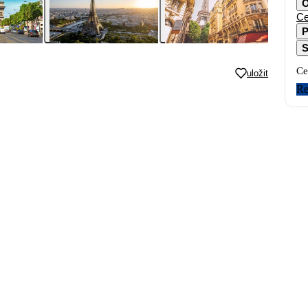
O
Ce
P
S
Ce
uložit
Re