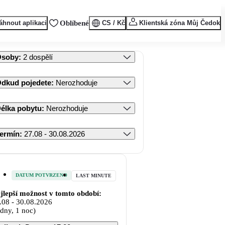
áhnout aplikaci
Oblíbené
CS / Kč
Klientská zóna Můj Čedok
Osoby
:
2 dospělí
dkud pojedete
:
Nerozhoduje
élka pobytu
:
Nerozhoduje
ermín
:
27.08 - 30.08.2026
DATUM POTVRZENO
LAST MINUTE
jlepší možnost v tomto období:
.08
-
30.08.2026
 dny, 1 noc)