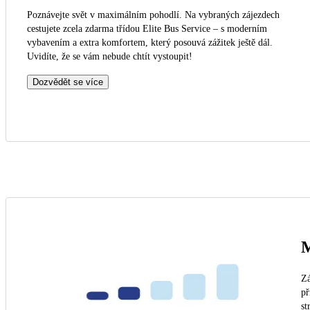
Poznávejte svět v maximálním pohodlí. Na vybraných zájezdech
cestujete zcela zdarma třídou Elite Bus Service – s moderním
vybavením a extra komfortem, který posouvá zážitek ještě dál.
Uvidíte, že se vám nebude chtít vystoupit!
Dozvědět se více
M
Zá
př
st