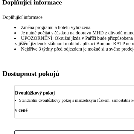
Doplňující informace
Doplňující informace
Změna programu a hotelu vyhrazena.
Je nutné počítat s částkou na dopravu MHD z důvodů mimořá
UPOZORNĚNÍ: Okružní jízda v Paříži bude přizpůsobena akt
zajištění jízdenek stáhnout mobilní aplikaci Bonjour RATP nebo
Nejdříve 3 týdny před odjezdem je možné si u svého prodejce
Dostupnost pokojů
Dvoulůžkový pokoj
Standardní dvoulůžkový pokoj s manželským lůžkem, samostatná ko
v ceně