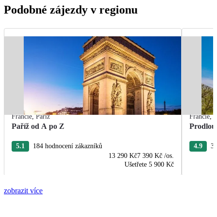
Podobné zájezdy v regionu
Francie
,
Paříž
Francie
,
P
Paříž od A po Z
Prodlou
5.1
184 hodnocení zákazníků
4.9
37
13 290 Kč
7 390 Kč
/os.
Ušetřete
5 900 Kč
zobrazit více