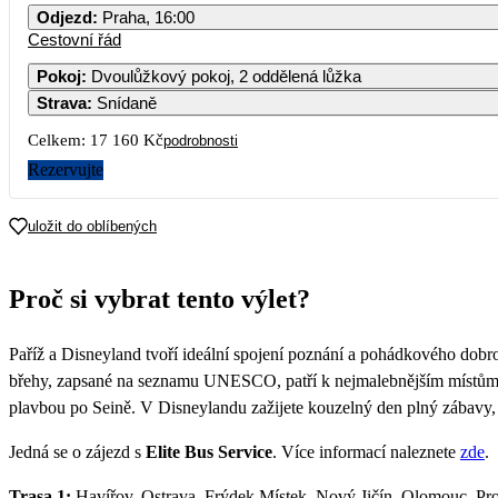
Odjezd
:
Praha, 16:00
Cestovní řád
Pokoj
:
Dvoulůžkový pokoj, 2 oddělená lůžka
Strava
:
Snídaně
Celkem:
17 160 Kč
podrobnosti
Rezervujte
uložit do oblíbených
Proč si vybrat tento výlet?
Paříž a Disneyland tvoří ideální spojení poznání a pohádkového dobrod
břehy, zapsané na seznamu UNESCO, patří k nejmalebnějším místům E
plavbou po Seině. V Disneylandu zažijete kouzelný den plný zábavy,
Jedná se o zájezd s
Elite Bus Service
. Více informací naleznete
zde
.
Trasa 1:
Havířov, Ostrava, Frýdek Místek, Nový Jičín, Olomouc, Pros