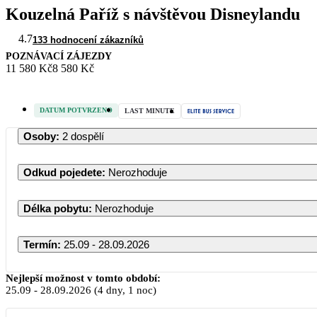
Kouzelná Paříž s návštěvou Disneylandu
4.7
133 hodnocení zákazníků
POZNÁVACÍ ZÁJEZDY
11 580 Kč
8 580 Kč
DATUM POTVRZENO
LAST MINUTE
Osoby
:
2 dospělí
Odkud pojedete
:
Nerozhoduje
Délka pobytu
:
Nerozhoduje
Termín
:
25.09 - 28.09.2026
Nejlepší možnost v tomto období:
25.09
-
28.09.2026
(4 dny, 1 noc)