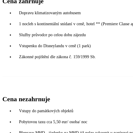
Cena zahrnuje
Dopravu klimatizovaným autobusem
1 nocleh s kontinentální snídaní v ceně, hotel ** (Premiere Classe a
Služby průvodce po celou dobu zájezdu
Vstupenku do Disneylandu v ceně (1 park)
Zákonné pojištění dle zákona č. 159/1999 Sb.
Cena nezahrnuje
Vstupy do památkových objektů
Pobytovou taxu cca 5,50 eur/ osoba/ noc
Přepravu MHD - jízdenky na MHD již nelze zakoupit v papírové podo