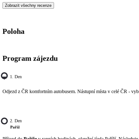
Zobrazit všechny recenze
Poloha
Program zájezdu
1. Den
Odjezd z ČR komfortním autobusem. Nástupní místa v celé ČR - vybír
2. Den
Paříž
Příjezd do
Paříže
v ranních hodinách, okružní jízda Paříží. Následuje