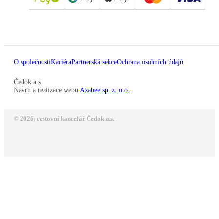
O společnosti
Kariéra
Partnerská sekce
Ochrana osobních údajů
Čedok a.s
Návrh a realizace webu
Axabee sp. z. o.o.
© 2026, cestovní kancelář Čedok a.s.