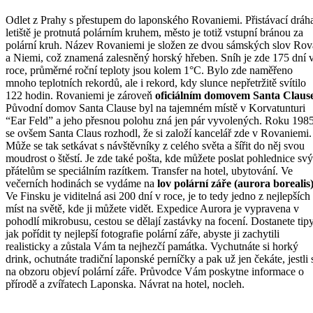
Odlet z Prahy s přestupem do laponského Rovaniemi. Přistávací dráh
letiště je protnutá polárním kruhem, město je totiž vstupní bránou za
polární kruh. Název Rovaniemi je složen ze dvou sámských slov Rov
a Niemi, což znamená zalesněný horský hřeben. Sníh je zde 175 dní 
roce, průměrné roční teploty jsou kolem 1°C. Bylo zde naměřeno
mnoho teplotních rekordů, ale i rekord, kdy slunce nepřetržitě svítilo
122 hodin. Rovaniemi je zároveň
oficiálním domovem Santa Claus
Původní domov Santa Clause byl na tajemném místě v Korvatunturi
“Ear Feld” a jeho přesnou polohu zná jen pár vyvolených. Roku 198
se ovšem Santa Claus rozhodl, že si založí kancelář zde v Rovaniemi.
Může se tak setkávat s návštěvníky z celého světa a šířit do něj svou
moudrost o štěstí. Je zde také pošta, kde můžete poslat pohlednice sv
přátelům se speciálním razítkem. Transfer na hotel, ubytování. Ve
večerních hodinách se vydáme na
lov polární záře (aurora borealis
Ve Finsku je viditelná asi 200 dní v roce, je to tedy jedno z nejlepších
míst na světě, kde ji můžete vidět. Expedice Aurora je vypravena v
pohodlí mikrobusu, cestou se dělají zastávky na focení. Dostanete tipy
jak pořídit ty nejlepší fotografie polární záře, abyste ji zachytili
realisticky a zůstala Vám ta nejhezčí památka. Vychutnáte si horký
drink, ochutnáte tradiční laponské perníčky a pak už jen čekáte, jestli 
na obzoru objeví polární záře. Průvodce Vám poskytne informace o
přírodě a zvířatech Laponska. Návrat na hotel, nocleh.