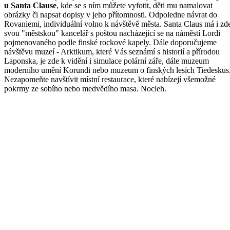
u Santa Clause
, kde se s ním můžete vyfotit, děti mu namalovat
obrázky či napsat dopisy v jeho přítomnosti. Odpoledne návrat do
Rovaniemi, individuální volno k návštěvě města. Santa Claus má i zd
svou "městskou" kancelář s poštou nacházející se na náměstí Lordi
pojmenovaného podle finské rockové kapely. Dále doporučujeme
návštěvu muzeí - Arktikum, které Vás seznámí s historií a přírodou
Laponska, je zde k vidění i simulace polární záře, dále muzeum
moderního umění Korundi nebo muzeum o finských lesích Tiedeskus
Nezapomeňte navštívit místní restaurace, které nabízejí všemožné
pokrmy ze sobího nebo medvědího masa. Nocleh.