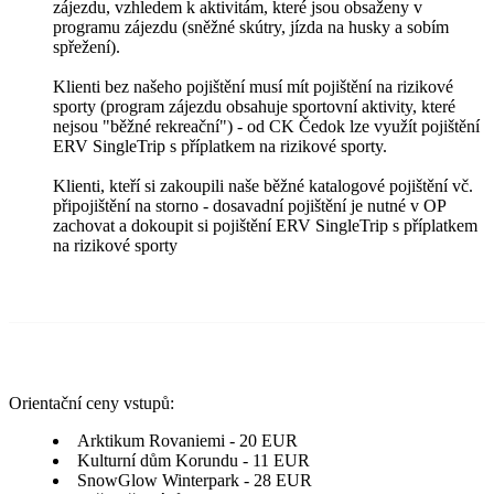
zájezdu, vzhledem k aktivitám, které jsou obsaženy v
programu zájezdu (sněžné skútry, jízda na husky a sobím
spřežení).
Klienti bez našeho pojištění musí mít pojištění na rizikové
sporty (program zájezdu obsahuje sportovní aktivity, které
nejsou "běžné rekreační") - od CK Čedok lze využít pojištění
ERV SingleTrip s příplatkem na rizikové sporty.
Klienti, kteří si zakoupili naše běžné katalogové pojištění vč.
připojištění na storno - dosavadní pojištění je nutné v OP
zachovat a dokoupit si pojištění ERV SingleTrip s příplatkem
na rizikové sporty
Orientační ceny vstupů:
Arktikum Rovaniemi - 20 EUR
Kulturní dům Korundu - 11 EUR
SnowGlow Winterpark - 28 EUR