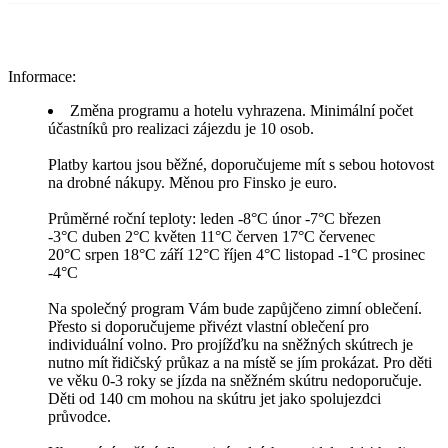
Informace:
Změna programu a hotelu vyhrazena. Minimální počet
účastníků pro realizaci zájezdu je 10 osob.
Platby kartou jsou běžné, doporučujeme mít s sebou hotovost
na drobné nákupy. Měnou pro Finsko je euro.
Průměrné roční teploty: leden -8°C únor -7°C březen
-3°C duben 2°C květen 11°C červen 17°C červenec
20°C srpen 18°C září 12°C říjen 4°C listopad -1°C prosinec
-4°C
Na společný program Vám bude zapůjčeno zimní oblečení.
Přesto si doporučujeme přivézt vlastní oblečení pro
individuální volno. Pro projížďku na sněžných skútrech je
nutno mít řidičský průkaz a na místě se jím prokázat. Pro děti
ve věku 0-3 roky se jízda na sněžném skútru nedoporučuje.
Děti od 140 cm mohou na skútru jet jako spolujezdci
průvodce.