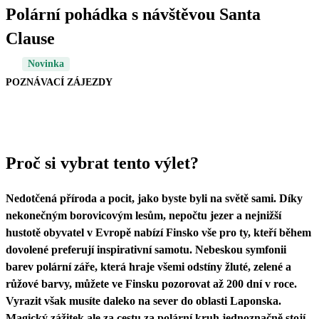
Polární pohádka s návštěvou Santa
Clause
Novinka
POZNÁVACÍ ZÁJEZDY
Proč si vybrat tento výlet?
Nedotčená příroda a pocit, jako byste byli na světě sami. Díky
nekonečným borovicovým lesům, nepočtu jezer a nejnižší
hustotě obyvatel v Evropě nabízí Finsko vše pro ty, kteří během
dovolené preferují inspirativní samotu. Nebeskou symfonii
barev polární záře, která hraje všemi odstíny žluté, zelené a
růžové barvy, můžete ve Finsku pozorovat až 200 dní v roce.
Vyrazit však musíte daleko na sever do oblasti Laponska.
Magický zážitek ale za cestu za polární kruh jednoznačně stojí.