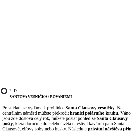
2. Den:
SANTOVA VESNIČKA / ROVANIEMI
Po snídani se vydáme k prohlídce
Santa Clausovy vesničky
. Na
centrálním náměstí můžete překročit
hranici polárního kruhu
. Váno
jsou zde doslova celý rok, můžete poslat pohled ze
Santa Clausovy
pošty
, která doručuje do celého světa navštívit kavárnu paní Santa
Clausové, elfovy soby nebo husky. Následuje
privátní návštěva pří