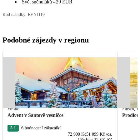
Svět sněhuláků - 29 EUR
Kód nabídky:
RVN1110
Podobné zájezdy v regionu
Finsko
Finsko
,
H
Advent v Santově vesničce
Prodlou
5.1
6 hodnocení zákazníků
72 990 Kč
51 099 Kč
/os.
Ušetřete
21 891 Kč