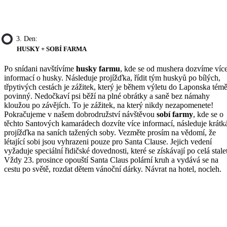
3. Den:
HUSKY + SOBÍ FARMA
Po snídani navštívíme
husky farmu
, kde se od mushera dozvíme víc
informací o husky. Následuje projížďka, řídit tým huskyů po bílých,
třpytivých cestách je zážitek, který je během výletu do Laponska témě
povinný. Nedočkaví psi běží na plné obrátky a saně bez námahy
kloužou po závějích. To je zážitek, na který nikdy nezapomenete!
Pokračujeme v našem dobrodružství návštěvou
sobí farmy
, kde se o
těchto Santových kamarádech dozvíte více informací, následuje krátk
projížďka na saních tažených soby. Vezměte prosím na vědomí, že
létající sobi jsou vyhrazeni pouze pro Santa Clause. Jejich vedení
vyžaduje speciální řidičské dovednosti, které se získávají po celá stalet
Vždy 23. prosince opouští Santa Claus polární kruh a vydává se na
cestu po světě, rozdat dětem vánoční dárky. Návrat na hotel, nocleh.