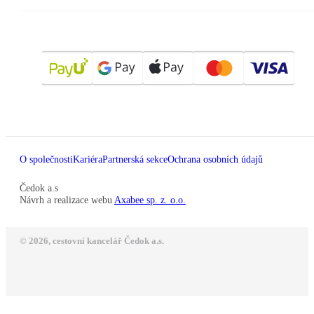
O společnosti
Kariéra
Partnerská sekce
Ochrana osobních údajů
Čedok a.s
Návrh a realizace webu
Axabee sp. z. o.o.
© 2026, cestovní kancelář Čedok a.s.