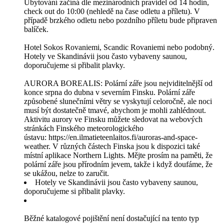
Ubytování začíná dle mezinárodních pravidel od 14 hodin,
check out do 10:00 (nehledě na čase odletu a příletu). V
případě brzkého odletu nebo pozdního příletu bude připraven
balíček.
Hotel Sokos Rovaniemi, Scandic Rovaniemi nebo podobný.
Hotely ve Skandinávii jsou často vybaveny saunou,
doporučujeme si přibalit plavky.
AURORA BOREALIS: Polární záře jsou nejviditelnější od
konce srpna do dubna v severním Finsku. Polární záře
způsobené slunečními větry se vyskytují celoročně, ale noci
musí být dostatečně tmavé, abychom je mohli zahlédnout.
Aktivitu aurory ve Finsku můžete sledovat na webových
stránkách Finského meteorologického
ústavu: https://en.ilmatieteenlaitos.fi/auroras-and-space-
weather. V různých částech Finska jsou k dispozici také
místní aplikace Northern Lights. Mějte prosím na paměti, že
polární záře jsou přírodním jevem, takže i když doufáme, že
se ukážou, nelze to zaručit.
Hotely ve Skandinávii jsou často vybaveny saunou,
doporučujeme si přibalit plavky.
Běžné katalogové pojištění není dostačující na tento typ