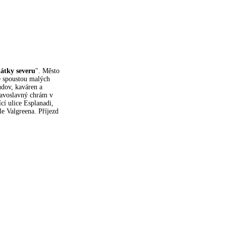
átky severu
". Město
né spoustou malých
udov, kaváren a
ravoslavný chrám v
cí ulice Esplanadi,
le Valgreena. Příjezd