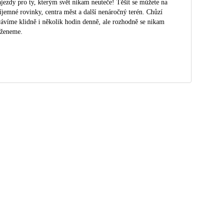
jezdy pro ty, kterým svět nikam neuteče! Těšit se můžete na
íjemné rovinky, centra měst a další nenáročný terén. Chůzí
rávíme klidně i několik hodin denně, ale rozhodně se nikam
eženeme.