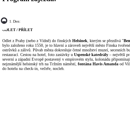
1. Den:
ODLET / PŘÍLET
Odlet z Prahy (nebo z Vídně) do finských
Helsinek
, kterým se přezdívá "
Ben
bylo založeno roku 1550, je to hlavní a zároveň největší město Finska tvoře
ostrůvků a zálivů. Půvab města dokresluje četné množství muzeí, secesních b
restaurací. Cestou na hotel, foto zastávky u
Uspenské katedrály
– největší p
severní a západní Evropě postavený v empírovém stylu, kolonádu připomínají
nejznámější helsinský trh na Tržním náměstí,
fontána Havis Amanda
od Vil
do hotelu na check-in, večeře, nocleh.