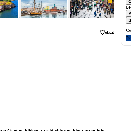
O
Le
P
S
Ce
uložit
Re
vou čistotou, klidem a architekturou, která propojuje