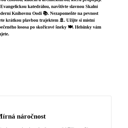
 Evangelickou katedrálou, navštivte slavnou Skalní
 moderní Knihovnu Oodi 📚. Nezapomeňte na pevnost
te krátkou plavbou trajektem 🚢. Užijte si místní
 pečeného lososa po skořicové šneky 🍽️. Helsinky vám
jete.
írná náročnost