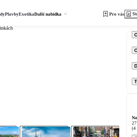
zdy
Plavby
Exotika
Další nabídka
Pro vás
St
sinkách
O
D
T
Ne
27
(4