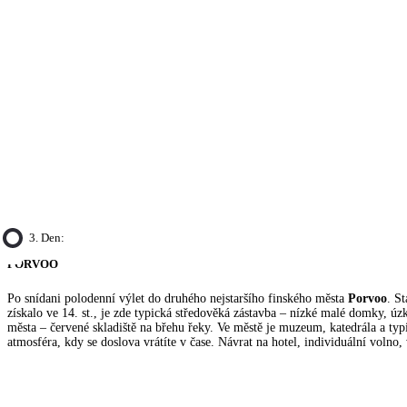
3. Den:
PORVOO
Po snídani polodenní výlet do druhého nejstaršího finského města
Porvoo
. S
získalo ve 14. st., je zde typická středověká zástavba – nízké malé domky, úz
města – červené skladiště na břehu řeky. Ve městě je muzeum, katedrála a ty
atmosféra, kdy se doslova vrátíte v čase. Návrat na hotel, individuální volno,