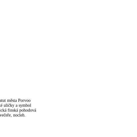
tatut města Porvoo
ké uličky a symbol
pická finská pohodová
 večeře, nocleh.