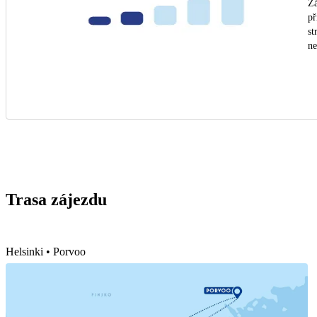
Zá
př
st
n
Trasa zájezdu
Helsinki • Porvoo