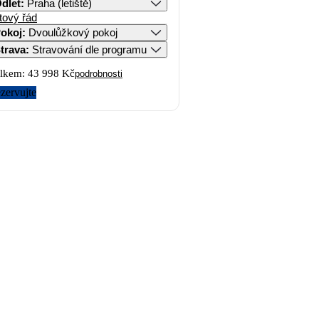
dlet
:
Praha (letiště)
tový řád
okoj
:
Dvoulůžkový pokoj
trava
:
Stravování dle programu
lkem:
43 998 Kč
podrobnosti
zervujte