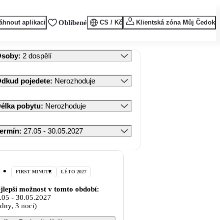
áhnout aplikaci
Oblíbené
CS / Kč
Klientská zóna Můj Čedok
Osoby
:
2 dospělí
dkud pojedete
:
Nerozhoduje
élka pobytu
:
Nerozhoduje
ermín
:
27.05 - 30.05.2027
FIRST MINUTE
LÉTO 2027
jlepší možnost v tomto období:
.05
-
30.05.2027
 dny, 3 noci)