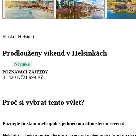
Finsko, Helsinki
Prodloužený víkend v Helsinkách
Novinka
POZNÁVACÍ ZÁJEZDY
31 420 Kč
21 999 Kč
Proč si vybrat tento výlet?
Poznejte finskou metropoli s jedinečnou atmosférou severu!
Helsinky – město moře, designu a severské elegance vás okouzlí s