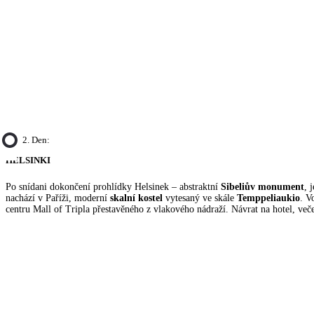
2. Den:
HELSINKI
Po snídani dokončení prohlídky Helsinek – abstraktní
Sibeliův monument
, 
nachází v Paříži, moderní
skalní kostel
vytesaný ve skále
Temppeliaukio
. V
centru Mall of Tripla přestavěného z vlakového nádraží. Návrat na hotel, veče