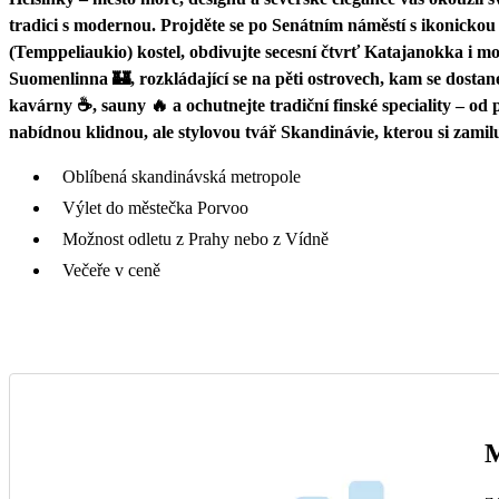
tradici s modernou. Projděte se po Senátním náměstí s ikonickou
(Temppeliaukio) kostel, obdivujte secesní čtvrť Katajanokka i
Suomenlinna 🏰, rozkládající se na pěti ostrovech, kam se dostane
kavárny ☕, sauny 🔥 a ochutnejte tradiční finské speciality – od
nabídnou klidnou, ale stylovou tvář Skandinávie, kterou si zamilu
Oblíbená skandinávská metropole
Výlet do městečka Porvoo
Možnost odletu z Prahy nebo z Vídně
Večeře v ceně
M