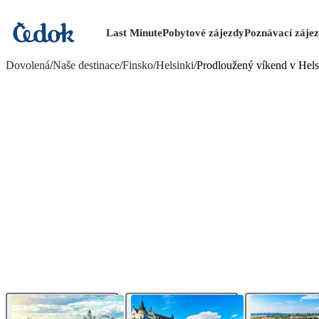
Last Minute
Pobytové zájezdy
Poznávací záje
více fotografií (9)
Dovolená
/
Naše destinace
/
Finsko
/
Helsinki
/
Prodloužený víkend v Hel