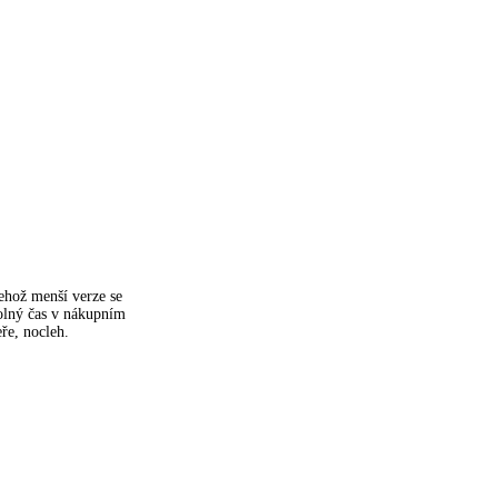
jehož menší verze se
olný čas v nákupním
ře, nocleh.