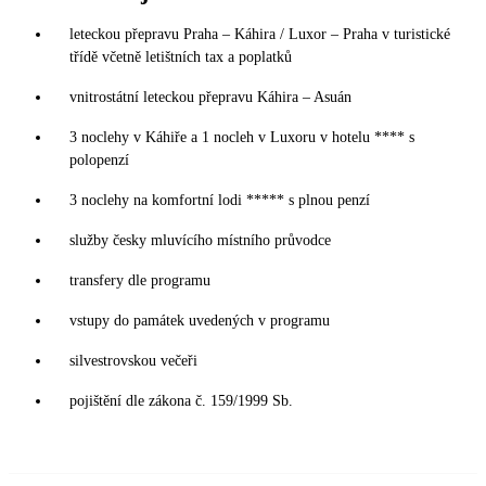
leteckou přepravu Praha – Káhira / Luxor – Praha v turistické
třídě včetně letištních tax a poplatků
vnitrostátní leteckou přepravu Káhira – Asuán
3 noclehy v Káhiře a 1 nocleh v Luxoru v hotelu **** s
polopenzí
3 noclehy na komfortní lodi ***** s plnou penzí
služby česky mluvícího místního průvodce
transfery dle programu
vstupy do památek uvedených v programu
silvestrovskou večeři
pojištění dle zákona č. 159/1999 Sb.