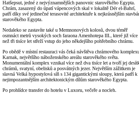
Hatšepsut, jedné z nejvýznamnějších panovnic starověkého Egypta.
Chrám, zasazený do úpatí vápencových skal v lokalitě Dér el-Bahrí,
patří díky své jedinečné terasovité architektuře k nejkrásnějším stavb
starověkého Egypta.
Nedaleko se zastavíte také u Memnonových kolosů, dvou téměř
osmnáct metrů vysokých soch faraona Amenhotepa III., které již více
než tři tisíce let střeží vstup do jeho někdejšího pohřebního chrámu.
Po obědě v místní restauraci vás čeká návštěva chrámového komplex
Karnak, největšího náboženského areálu starověkého světa.
Monumentální komplex vznikal více než dva tisíce let a tvoří jej desít
chrámů, svatyní, obelisků a posvátných jezer. Největším zážitkem je
slavná Velká hypostylová síň s 134 gigantickými sloupy, která patří k
nejimpozantnějším architektonickým dílům starověkého Egypta.
Po prohlídce transfer do hotelu v Luxoru, večeře a nocleh.