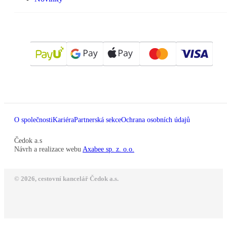
O společnosti
Kariéra
Partnerská sekce
Ochrana osobních údajů
Čedok a.s
Návrh a realizace webu
Axabee sp. z. o.o.
© 2026, cestovní kancelář Čedok a.s.