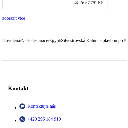
Ušetřete
7 791 Kč
zobrazit více
Dovolená
/
Naše destinace
/
Egypt
/
Silvestrovská Káhira s plavbou po N
Kontakt
Kontaktujte nás
+420 296 184 910