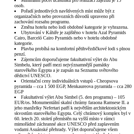
Minimální počet účastníků pro realizaci zájezdu je 15
osob.
Pořadí jednotlivých navštívených míst může být z
organizačních nebo provozních důvodů upraveno při
zachování rozsahu programu.
Změna hotelu nebo lodi obdobné kategorie je vyhrazena.
Ubytování v Káhiře je zajištěno v hotelu Azal Pyramids
Cairo, Barceló Cairo Pyramids nebo v hotelu obdobné
kategorie.
Plavba probíhá na komfortní pětihvězdičkové lodi s plnou
penzí.
Zájemcům doporučujeme fakultativní výlet do Abu
Simbelu, který patří mezi nejvýznamnější památky
starověkého Egypta a je zapsán na Seznamu světového
dědictví UNESCO.
Orientační ceny individuálních vstupů - Cheopsova
pyramida – cca 1 500 EGP, Menkaureova pyramida – cca 280
EGP
Fakultativní výlet Abu Simbel (5. den programu) – 105
EUR/os. Monumentální skalní chrámy faraona Ramsese II. a
jeho manželky Nefertari patří k největším architektonickým
skvostům starověkého Egypta. Celý chrámový komplex byl v
60. letech 20. století přemístěn na vyšší místo v rámci
mimořádné záchranné akce UNESCO před zaplavením
vodami Asuánské přehrady. Výlet doporučujeme všem