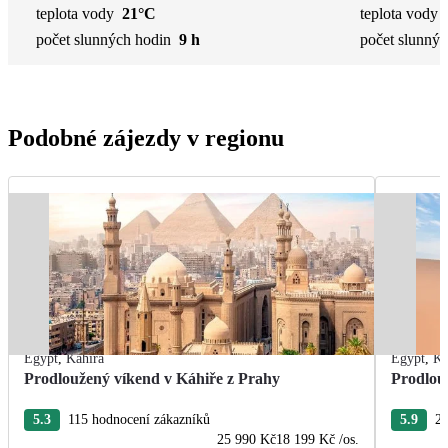
teplota vody
21°C
teplota vody
počet slunných hodin
9 h
počet slunnýc
Podobné zájezdy v regionu
Egypt
,
Káhira
Egypt
,
Ká
Prodloužený víkend v Káhiře z Prahy
Prodlou
5.3
115 hodnocení zákazníků
5.9
21
25 990 Kč
18 199 Kč
/os.