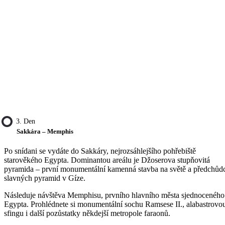
3. Den
Sakkára – Memphis
Po snídani se vydáte do Sakkáry, nejrozsáhlejšího pohřebiště
starověkého Egypta. Dominantou areálu je Džoserova stupňovitá
pyramida – první monumentální kamenná stavba na světě a předchůd
slavných pyramid v Gíze.
Následuje návštěva Memphisu, prvního hlavního města sjednoceného
Egypta. Prohlédnete si monumentální sochu Ramsese II., alabastrovo
sfingu i další pozůstatky někdejší metropole faraonů.