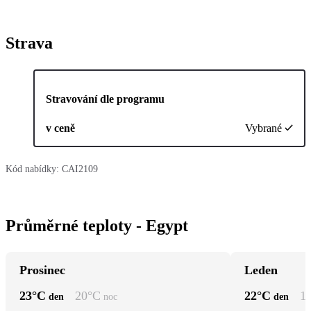
Strava
Stravování dle programu
v ceně
Vybrané
Kód nabídky:
CAI2109
Průměrné teploty - Egypt
Prosinec
Leden
23
°C
20
°C
22
°C
1
den
noc
den