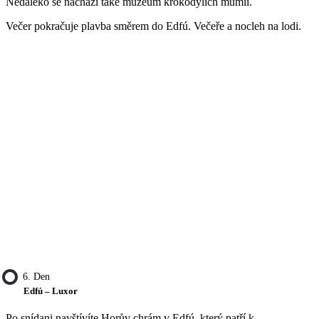
Nedaleko se nachází také muzeum krokodýlích mumií.
Večer pokračuje plavba směrem do Edfú. Večeře a nocleh na lodi.
6. Den
Edfú – Luxor
Po snídani navštívíte Horův chrám v Edfú, který patří k