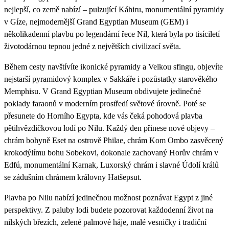
nejlepší, co země nabízí – pulzující Káhiru, monumentální pyramidy
v Gíze, nejmodernější Grand Egyptian Museum (GEM) i
několikadenní plavbu po legendární řece Nil, která byla po tisíciletí
životodárnou tepnou jedné z největších civilizací světa.
Během cesty navštívíte ikonické pyramidy a Velkou sfingu, objevíte
nejstarší pyramidový komplex v Sakkáře i pozůstatky starověkého
Memphisu. V Grand Egyptian Museum obdivujete jedinečné
poklady faraonů v moderním prostředí světové úrovně. Poté se
přesunete do Horního Egypta, kde vás čeká pohodová plavba
pětihvězdičkovou lodí po Nilu. Každý den přinese nové objevy –
chrám bohyně Eset na ostrově Philae, chrám Kom Ombo zasvěcený
krokodýlímu bohu Sobekovi, dokonale zachovaný Horův chrám v
Edfú, monumentální Karnak, Luxorský chrám i slavné Údolí králů
se zádušním chrámem královny Hatšepsut.
Plavba po Nilu nabízí jedinečnou možnost poznávat Egypt z jiné
perspektivy. Z paluby lodi budete pozorovat každodenní život na
nilských březích, zelené palmové háje, malé vesničky i tradiční