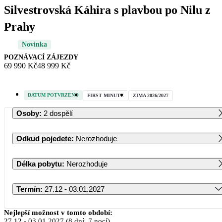
Silvestrovská Káhira s plavbou po Nilu z
Prahy
Novinka
POZNÁVACÍ ZÁJEZDY
69 990 Kč
48 999 Kč
DATUM POTVRZENO
FIRST MINUTE
ZIMA 2026/2027
Osoby
:
2 dospělí
Odkud pojedete
:
Nerozhoduje
Délka pobytu
:
Nerozhoduje
Termín
:
27.12 - 03.01.2027
Prosinec 2026
Nejlepší možnost v tomto období:
27.12
-
03.01.2027
(8 dní, 7 nocí)