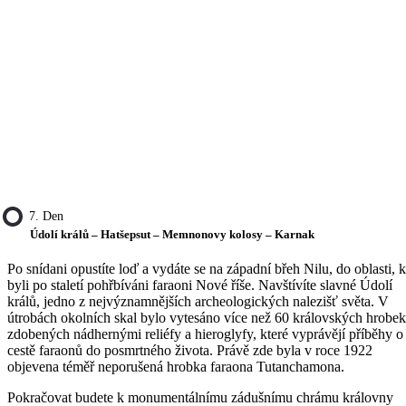
7. Den
Údolí králů – Hatšepsut – Memnonovy kolosy – Karnak
Po snídani opustíte loď a vydáte se na západní břeh Nilu, do oblasti, 
byli po staletí pohřbíváni faraoni Nové říše. Navštívíte slavné Údolí
králů, jedno z nejvýznamnějších archeologických nalezišť světa. V
útrobách okolních skal bylo vytesáno více než 60 královských hrobek
zdobených nádhernými reliéfy a hieroglyfy, které vyprávějí příběhy o
cestě faraonů do posmrtného života. Právě zde byla v roce 1922
objevena téměř neporušená hrobka faraona Tutanchamona.
Pokračovat budete k monumentálnímu zádušnímu chrámu královny