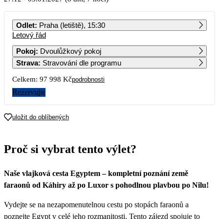
PO
ÚT
ST
ČT
PÁ
SO
NE
Odlet
:
Praha (letiště), 15:30
Letový řád
1
2
3
4
5
6
Pokoj
:
Dvoulůžkový pokoj
Strava
:
Stravování dle programu
7
8
9
10
11
12
13
Celkem:
97 998 Kč
podrobnosti
14
15
16
17
18
19
20
Rezervujte
21
22
23
24
25
26
27
uložit do oblíbených
48 999
28
29
30
31
Proč si vybrat tento výlet?
Naše vlajková cesta Egyptem – kompletní poznání země
faraonů od Káhiry až po Luxor s pohodlnou plavbou po Nilu!
Vydejte se na nezapomenutelnou cestu po stopách faraonů a
poznejte Egypt v celé jeho rozmanitosti. Tento zájezd spojuje to