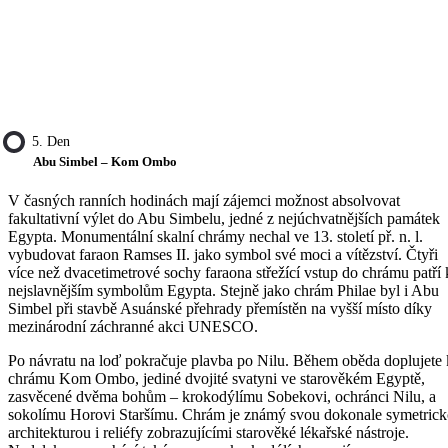
5. Den
Abu Simbel – Kom Ombo
V časných ranních hodinách mají zájemci možnost absolvovat
fakultativní výlet do Abu Simbelu, jedné z nejúchvatnějších památek
Egypta. Monumentální skalní chrámy nechal ve 13. století př. n. l.
vybudovat faraon Ramses II. jako symbol své moci a vítězství. Čtyři
více než dvacetimetrové sochy faraona střežící vstup do chrámu patří 
nejslavnějším symbolům Egypta. Stejně jako chrám Philae byl i Abu
Simbel při stavbě Asuánské přehrady přemístěn na vyšší místo díky
mezinárodní záchranné akci UNESCO.
Po návratu na loď pokračuje plavba po Nilu. Během oběda doplujete 
chrámu Kom Ombo, jediné dvojité svatyni ve starověkém Egyptě,
zasvěcené dvěma bohům – krokodýlímu Sobekovi, ochránci Nilu, a
sokolímu Horovi Staršímu. Chrám je známý svou dokonale symetric
architekturou i reliéfy zobrazujícími starověké lékařské nástroje.