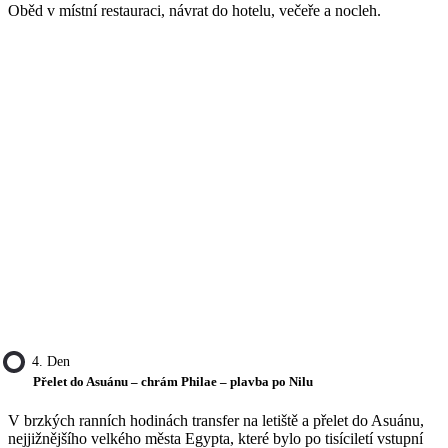
Oběd v místní restauraci, návrat do hotelu, večeře a nocleh.
4. Den
Přelet do Asuánu – chrám Philae – plavba po Nilu
V brzkých ranních hodinách transfer na letiště a přelet do Asuánu,
nejjižnějšího velkého města Egypta, které bylo po tisíciletí vstupní