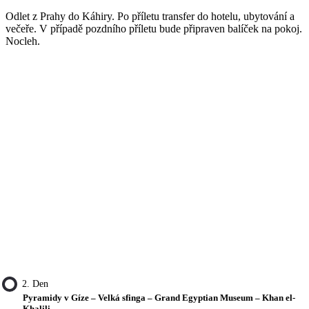
Odlet z Prahy do Káhiry. Po příletu transfer do hotelu, ubytování a
večeře. V případě pozdního příletu bude připraven balíček na pokoj.
Nocleh.
2. Den
Pyramidy v Gíze – Velká sfinga – Grand Egyptian Museum – Khan el-
Khalili