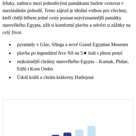
feluky, zatímco mezi jednotlivými památkami budete cestovat v
maximálním pohodlí. Tento zájezd je ideální volbou pro všechny,
kteří chtějí během jedné cesty poznat nejvýznamnější památky
starověkého Egypta, užít si komfortní plavbu a odvézt si zážitky na
celý život.
pyramidy v Gíze, Sfinga a nové Grand Egyptian Museum
plavba po legendární řece Nil na 5★ lodi s plnou penzí
nejkrásnější chrámy starověkého Egypta – Karnak, Philae,
Edfú i Kom Ombo
Údolí králů a chrám královny Hatšepsut