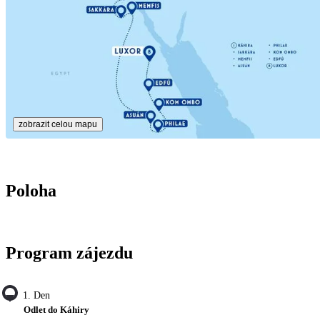
zobrazit celou mapu
Poloha
Program zájezdu
1. Den
Odlet do Káhiry