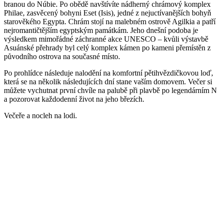
branou do Núbie. Po obědě navštívíte nádherný chrámový komplex
Philae, zasvěcený bohyni Eset (Isis), jedné z nejuctívanějších bohyň
starověkého Egypta. Chrám stojí na malebném ostrově Agilkia a patří
nejromantičtějším egyptským památkám. Jeho dnešní podoba je
výsledkem mimořádné záchranné akce UNESCO – kvůli výstavbě
Asuánské přehrady byl celý komplex kámen po kameni přemístěn z
původního ostrova na současné místo.
Po prohlídce následuje nalodění na komfortní pětihvězdičkovou loď,
která se na několik následujících dní stane vaším domovem. Večer si
můžete vychutnat první chvíle na palubě při plavbě po legendárním N
a pozorovat každodenní život na jeho březích.
Večeře a nocleh na lodi.