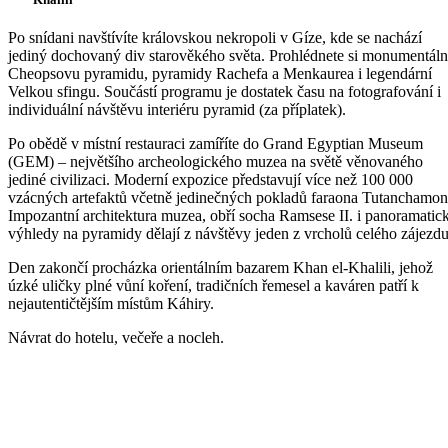
Po snídani navštívíte královskou nekropoli v Gíze, kde se nachází
jediný dochovaný div starověkého světa. Prohlédnete si monumentáln
Cheopsovu pyramidu, pyramidy Rachefa a Menkaurea i legendární
Velkou sfingu. Součástí programu je dostatek času na fotografování i
individuální návštěvu interiéru pyramid (za příplatek).
Po obědě v místní restauraci zamíříte do Grand Egyptian Museum
(GEM) – největšího archeologického muzea na světě věnovaného
jediné civilizaci. Moderní expozice představují více než 100 000
vzácných artefaktů včetně jedinečných pokladů faraona Tutanchamon
Impozantní architektura muzea, obří socha Ramsese II. i panoramatic
výhledy na pyramidy dělají z návštěvy jeden z vrcholů celého zájezdu
Den zakončí procházka orientálním bazarem Khan el-Khalili, jehož
úzké uličky plné vůní koření, tradičních řemesel a kaváren patří k
nejautentičtějším místům Káhiry.
Návrat do hotelu, večeře a nocleh.