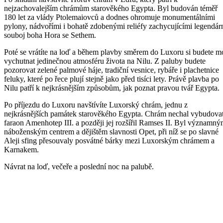
nejzachovalejším chrámům starověkého Egypta. Byl budován téměř
180 let za vlády Ptolemaiovců a dodnes ohromuje monumentálními
pylony, nádvořími i bohatě zdobenými reliéfy zachycujícími legendár
souboj boha Hora se Sethem.
Poté se vrátíte na loď a během plavby směrem do Luxoru si budete m
vychutnat jedinečnou atmosféru života na Nilu. Z paluby budete
pozorovat zelené palmové háje, tradiční vesnice, rybáře i plachetnice
feluky, které po řece plují stejně jako před tisíci lety. Právě plavba po
Nilu patří k nejkrásnějším způsobům, jak poznat pravou tvář Egypta.
Po příjezdu do Luxoru navštívíte Luxorský chrám, jednu z
nejkrásnějších památek starověkého Egypta. Chrám nechal vybudova
faraon Amenhotep III. a později jej rozšířil Ramses II. Byl významn
náboženským centrem a dějištěm slavnosti Opet, při níž se po slavné
Aleji sfing přesouvaly posvátné bárky mezi Luxorským chrámem a
Karnakem.
Návrat na loď, večeře a poslední noc na palubě.