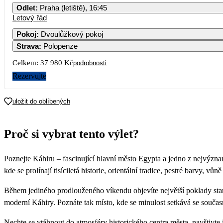
Odlet
:
Praha (letiště), 16:45
Letový řád
Pokoj
:
Dvoulůžkový pokoj
Strava
:
Polopenze
Celkem:
37 980 Kč
podrobnosti
Rezervujte
uložit do oblíbených
Proč si vybrat tento výlet?
Poznejte Káhiru – fascinující hlavní město Egypta a jedno z nejvýzna
kde se prolínají tisíciletá historie, orientální tradice, pestré barvy, vůn
Během jediného prodlouženého víkendu objevíte největší poklady star
moderní Káhiry. Poznáte tak místo, kde se minulost setkává se současno
Nechte se vtáhnout do atmosféry historického centra města, navštivt