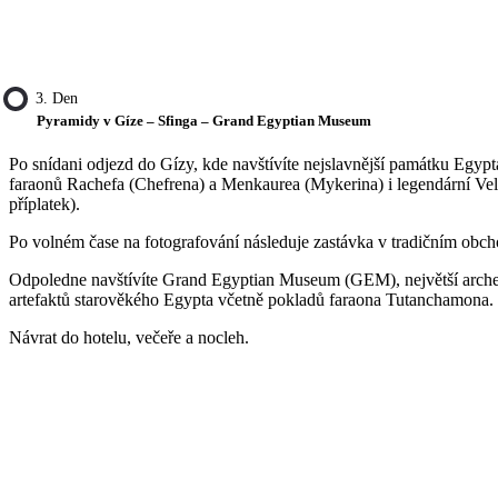
3. Den
Pyramidy v Gíze – Sfinga – Grand Egyptian Museum
Po snídani odjezd do Gízy, kde navštívíte nejslavnější památku Egy
faraonů Rachefa (Chefrena) a Menkaurea (Mykerina) i legendární Velko
příplatek).
Po volném čase na fotografování následuje zastávka v tradičním obch
Odpoledne navštívíte Grand Egyptian Museum (GEM), největší archeol
artefaktů starověkého Egypta včetně pokladů faraona Tutanchamona.
Návrat do hotelu, večeře a nocleh.