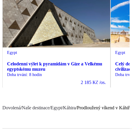
Egypt
Egypt
Celodenní výlet k pyramidám v Gíze a Velkému
Celý de
egyptskému muzeu
civiliza
Doba trvání
:
8 hodin
Doba trvá
2 185 Kč
/os.
Dovolená
/
Naše destinace
/
Egypt
/
Káhira
/
Prodloužený víkend v Káhiře