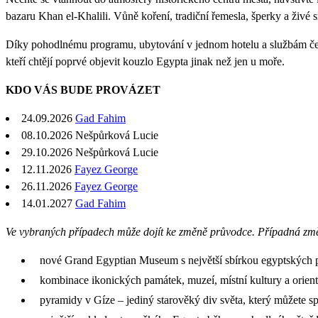
bazaru Khan el-Khalili. Vůně koření, tradiční řemesla, šperky a živ
Díky pohodlnému programu, ubytování v jednom hotelu a službám česk
kteří chtějí poprvé objevit kouzlo Egypta jinak než jen u moře.
KDO VÁS BUDE PROVÁZET
24.09.2026
Gad Fahim
08.10.2026 Nešpůrková Lucie
29.10.2026 Nešpůrková Lucie
12.11.2026
Fayez George
26.11.2026
Fayez George
14.01.2027
Gad Fahim
Ve vybraných případech může dojít ke změně průvodce. Případná zm
nové Grand Egyptian Museum s největší sbírkou egyptských 
kombinace ikonických památek, muzeí, místní kultury a orient
pyramidy v Gíze – jediný starověký div světa, který můžete spat