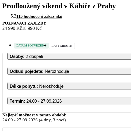
Prodloužený víkend v Káhiře z Prahy
5.3
115 hodnocení zákazníků
POZNÁVACÍ ZÁJEZDY
24 990 Kč
18 990 Kč
DATUM POTVRZENO
LAST MINUTE
Osoby
:
2 dospělí
Odkud pojedete
:
Nerozhoduje
Délka pobytu
:
Nerozhoduje
Termín
:
24.09 - 27.09.2026
Nejlepší možnost v tomto období:
24.09
-
27.09.2026
(4 dny, 3 noci)