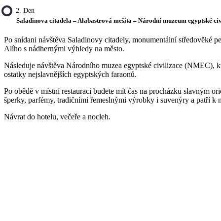
2. Den
Saladinova citadela – Alabastrová mešita – Národní muzeum egyptské civi
Po snídani návštěva Saladinovy citadely, monumentální středověké pe
Alího s nádhernými výhledy na město.
Následuje návštěva Národního muzea egyptské civilizace (NMEC), kte
ostatky nejslavnějších egyptských faraonů.
Po obědě v místní restauraci budete mít čas na procházku slavným or
šperky, parfémy, tradičními řemeslnými výrobky i suvenýry a patří k n
Návrat do hotelu, večeře a nocleh.