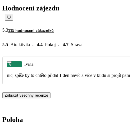
Hodnocení zájezdu
5.3
115 hodnocení zákazníků
5.5
Atraktivita
4.4
Pokoj
4.7
Strava
6
Ivana
nic, spíše by to chtělo přidat 1 den navíc a více v klidu si projít pa
Zobrazit všechny recenze
Poloha