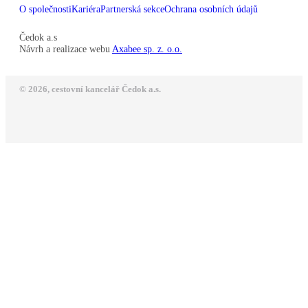
O společnosti
Kariéra
Partnerská sekce
Ochrana osobních údajů
Čedok a.s
Návrh a realizace webu
Axabee sp. z. o.o.
© 2026, cestovní kancelář Čedok a.s.