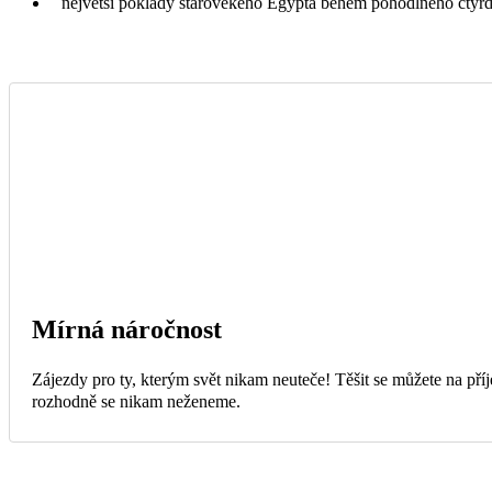
největší poklady starověkého Egypta během pohodlného čtyř
Mírná náročnost
Zájezdy pro ty, kterým svět nikam neuteče! Těšit se můžete na příj
rozhodně se nikam neženeme.