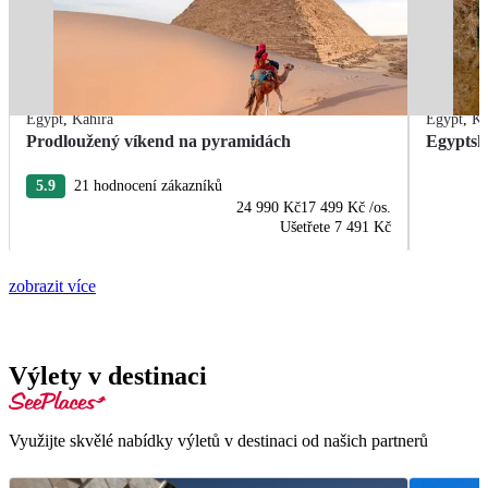
Egypt
,
Káhira
Egypt
,
Ká
Prodloužený víkend na pyramidách
Egyptsk
5.9
21 hodnocení zákazníků
24 990 Kč
17 499 Kč
/os.
Ušetřete
7 491 Kč
zobrazit více
Výlety v destinaci
Využijte skvělé nabídky výletů v destinaci od našich partnerů