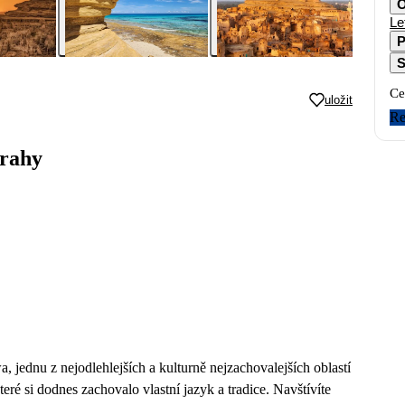
O
Le
P
S
Ce
uložit
Re
Prahy
 jednu z nejodlehlejších a kulturně nejzachovalejších oblastí
 si dodnes zachovalo vlastní jazyk a tradice. Navštívíte