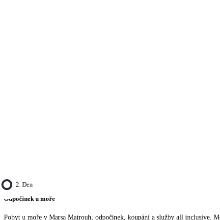
2. Den
Odpočinek u moře
Pobyt u moře v Marsa Matrouh, odpočinek, koupání a služby all inclusive. Mo