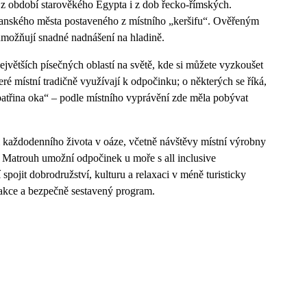
z období starověkého Egypta i z dob řecko-římských.
íwanského města postaveného z místního „keršifu“. Ověřeným
 umožňují snadné nadnášení na hladině.
největších písečných oblastí na světě, kde si můžete vyzkoušet
ré místní tradičně využívají k odpočinku; o některých se říká,
patřina oka“ – podle místního vyprávění zde měla pobývat
 i každodenního života v oáze, včetně návštěvy místní výrobny
 Matrouh umožní odpočinek u moře s all inclusive
 spojit dobrodružství, kulturu a relaxaci v méně turisticky
akce a bezpečně sestavený program.