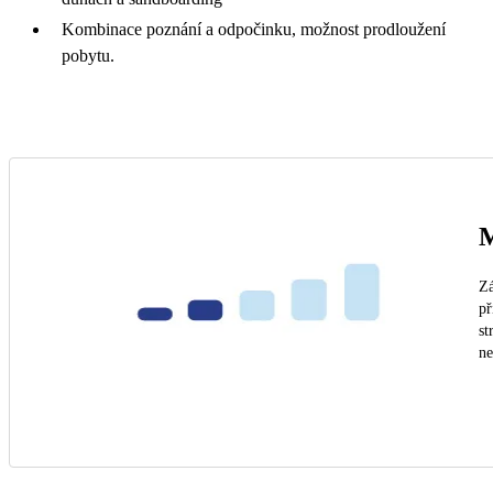
Kombinace poznání a odpočinku, možnost prodloužení
pobytu.
M
Zá
př
st
n