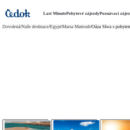
Last Minute
Pobytové zájezdy
Poznávací záje
více fotografií (21)
Dovolená
/
Naše destinace
/
Egypt
/
Marsa Matrouh
/
Oáza Síwa s pobytem