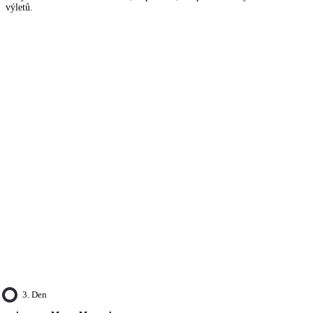
výletů.
3. Den