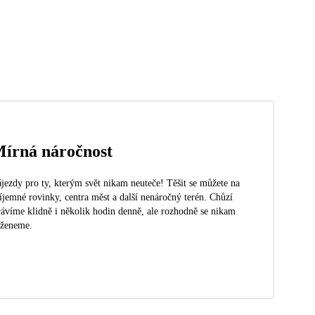
írná náročnost
jezdy pro ty, kterým svět nikam neuteče! Těšit se můžete na
íjemné rovinky, centra měst a další nenáročný terén. Chůzí
rávíme klidně i několik hodin denně, ale rozhodně se nikam
eženeme.