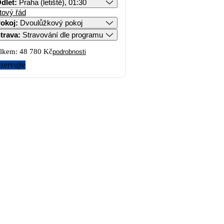
dlet
:
Praha (letiště), 01:30
tový řád
okoj
:
Dvoulůžkový pokoj
trava
:
Stravování dle programu
lkem:
48 780 Kč
podrobnosti
zervujte