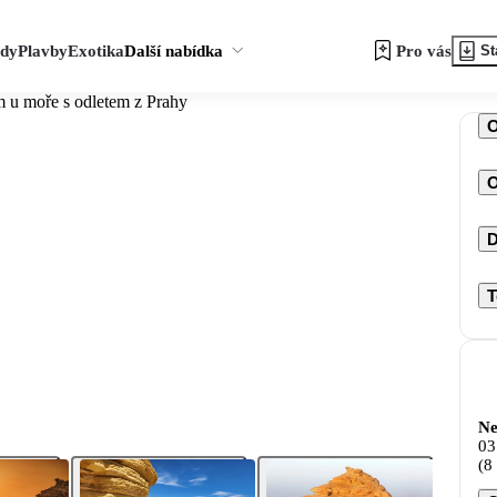
zdy
Plavby
Exotika
Další nabídka
Pro vás
St
 u moře s odletem z Prahy
O
D
T
Ne
03
(8