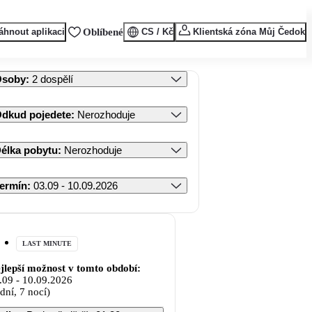
áhnout aplikaci
Oblíbené
CS / Kč
Klientská zóna Můj Čedok
Osoby
:
2 dospělí
dkud pojedete
:
Nerozhoduje
élka pobytu
:
Nerozhoduje
ermín
:
03.09 - 10.09.2026
LAST MINUTE
jlepší možnost v tomto období:
.09
-
10.09.2026
 dní, 7 nocí)