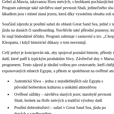
Gebel al-Mawta, takzvanou Horu mrtvých, s hrobkami pocházejícími 
Program zahrnuje také návštěvu staré pevnosti Shali, jedinečného s
lákadlem jsou i místní slaná jezera, která díky vysokému obsahu soli
Součástí zájezdu je pouštní safari do oblasti Great Sand Sea, jedné z 
jízdu na dunách či sandboarding. Navštívíte také přírodní prameny, kte
že mají blahodárné účinky. Program zahrnuje i zastavení u tzv. „Cleo
Kleopatra, i když historické důkazy o tom neexistují.
Celý pobyt je koncipován tak, aby spojoval poznání historie, přírody
datlí, které patří k typickým produktům Síwy. Závěrečné dny v Marsa
programem. Tento zájezd je ideální volbou pro cestovatele, kteří chtějí
exponovaných místech Egypta, a přitom se spolehnout na ověřené atr
Autentická Síwa – jedna z nejodlehlejších oáz Egypta s
původní berberskou kulturou a unikátní atmosférou
Ověřené zážitky – návštěva slaných jezer, starobylé pevnosti
Shali, hrobek na Hoře mrtvých a tradiční výrobny datlí
Pouštní dobrodružství – safari v Great Sand Sea, jízda po
dunách a sandboarding