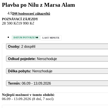
Plavba po Nilu z Marsa Alam
4.9
244 hodnocení zákazníků
POZNÁVACÍ ZÁJEZDY
28 590 Kč
19 990 Kč
DATUM POTVRZENO
LAST MINUTE
Osoby
:
2 dospělí
Odkud pojedete
:
Nerozhoduje
Délka pobytu
:
Nerozhoduje
Termín
:
06.09 - 13.09.2026
Nejlepší možnost v tomto období:
06.09
-
13.09.2026
(8 dní, 7 nocí)