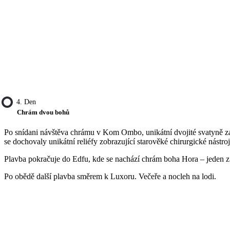
4. Den
Chrám dvou bohů
Po snídani návštěva chrámu v Kom Ombo, unikátní dvojité svatyně z
se dochovaly unikátní reliéfy zobrazující starověké chirurgické nástroj
Plavba pokračuje do Edfu, kde se nachází chrám boha Hora – jeden 
Po obědě další plavba směrem k Luxoru. Večeře a nocleh na lodi.