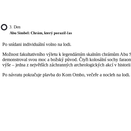
3. Den
Abu Simbel: Chrám, který porazil čas
Po snídani individuální volno na lodi.
Možnost fakultativního výletu k legendárním skalním chrámům Abu Simb
demonstroval svou moc a božský původ. Čtyři kolosální sochy faraona
výše – jedna z největších záchranných archeologických akcí v historii 
Po návratu pokračuje plavba do Kom Ombo, večeře a nocleh na lodi.