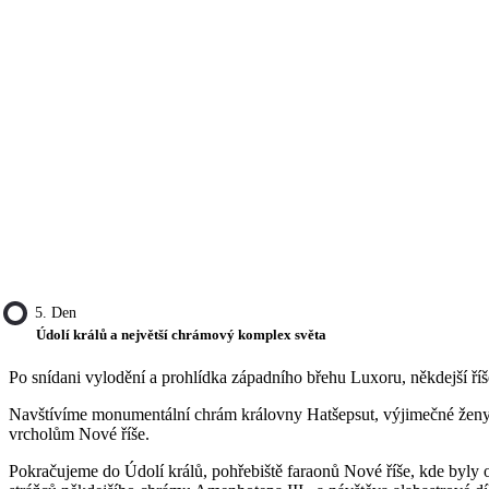
5. Den
Údolí králů a největší chrámový komplex světa
Po snídani vylodění a prohlídka západního břehu Luxoru, někdejší ří
Navštívíme monumentální chrám královny Hatšepsut, výjimečné ženy, k
vrcholům Nové říše.
Pokračujeme do Údolí králů, pohřebiště faraonů Nové říše, kde byl