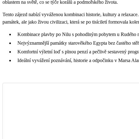
oblastem na světě, co se týče korálů a podmořského života.
Tento zájezd nabízí vyváženou kombinaci historie, kultury a relaxace. 
památek, ale jako živou civilizaci, která se po tisíciletí formovala kol
Kombinace plavby po Nilu s pohodlným pobytem u Rudého m
Nejvýznamnější památky starověkého Egypta bez častého stě
Komfortní výletní loď s plnou penzí a pečlivě sestavený prog
Ideální vyvážení poznávání, historie a odpočinku v Marsa Al