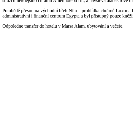
strážců někdejšího chrámu Amenhotepa III., a návštěva alabastrové dí
Po obědě přesun na východní břeh Nilu – prohlídka chrámů Luxor a K
administrativní i finanční centrum Egypta a byl přístupný pouze kněž
Odpoledne transfer do hotelu v Marsa Alam, ubytování a večeře.