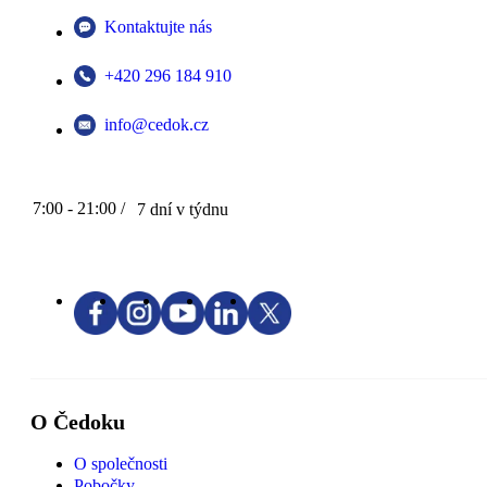
Kontaktujte nás
+420 296 184 910
info@cedok.cz
7:00 - 21:00 /
7 dní v týdnu
O Čedoku
O společnosti
Pobočky