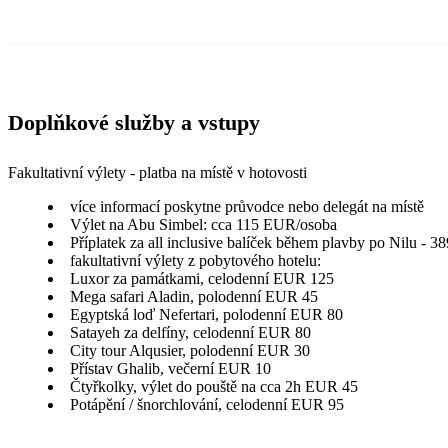
Doplňkové služby a vstupy
Fakultativní výlety - platba na místě v hotovosti
více informací poskytne průvodce nebo delegát na místě
Výlet na Abu Simbel: cca 115 EUR/osoba
Příplatek za all inclusive balíček během plavby po Nilu - 3
fakultativní výlety z pobytového hotelu:
Luxor za památkami, celodenní EUR 125
Mega safari Aladin, polodenní EUR 45
Egyptská loď Nefertari, polodenní EUR 80
Satayeh za delfíny, celodenní EUR 80
City tour Alqusier, polodenní EUR 30
Přístav Ghalib, večerní EUR 10
Čtyřkolky, výlet do pouště na cca 2h EUR 45
Potápění / šnorchlování, celodenní EUR 95