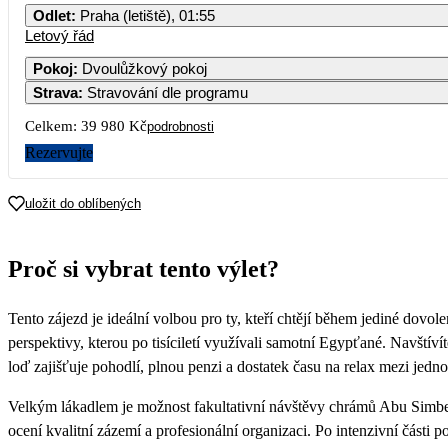
Odlet
:
Praha (letiště), 01:55
Letový řád
Pokoj
:
Dvoulůžkový pokoj
Strava
:
Stravování dle programu
Celkem:
39 980 Kč
podrobnosti
Rezervujte
uložit do oblíbených
Proč si vybrat tento výlet?
Tento zájezd je ideální volbou pro ty, kteří chtějí během jediné dov
perspektivy, kterou po tisíciletí využívali samotní Egypťané. Navštív
loď zajišťuje pohodlí, plnou penzi a dostatek času na relax mezi je
Velkým lákadlem je možnost fakultativní návštěvy chrámů Abu Simbel,
ocení kvalitní zázemí a profesionální organizaci. Po intenzivní část