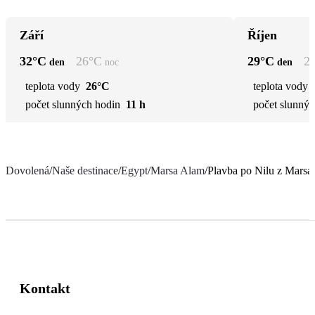
Září
Říjen
32
°C
26
°C
29
°C
2
den
noc
den
teplota vody
26°C
teplota vody
počet slunných hodin
11 h
počet slunnýc
Dovolená
/
Naše destinace
/
Egypt
/
Marsa Alam
/
Plavba po Nilu z Marsa
Kontakt