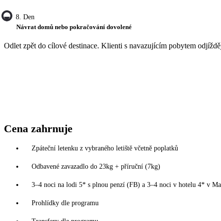
8. Den
Návrat domů nebo pokračování dovolené
Odlet zpět do cílové destinace. Klienti s navazujícím pobytem odjížděj
Cena zahrnuje
Zpáteční letenku z vybraného letiště včetně poplatků
Odbavené zavazadlo do 23kg + příruční (7kg)
3–4 noci na lodi 5* s plnou penzí (FB) a 3–4 noci v hotelu 4* v Mar
Prohlídky dle programu