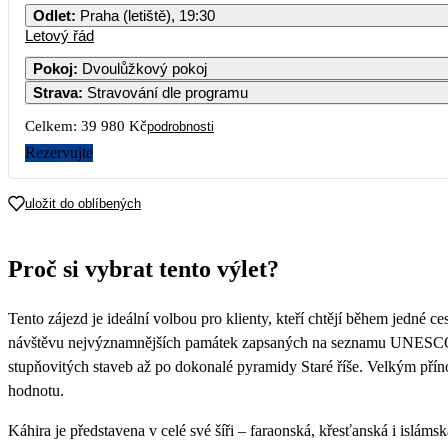
Odlet
:
Praha (letiště), 19:30
Letový řád
Pokoj
:
Dvoulůžkový pokoj
Strava
:
Stravování dle programu
Celkem:
39 980 Kč
podrobnosti
Rezervujte
uložit do oblíbených
Proč si vybrat tento výlet?
Tento zájezd je ideální volbou pro klienty, kteří chtějí během jedné 
návštěvu nejvýznamnějších památek zapsaných na seznamu UNESCO, v
stupňovitých staveb až po dokonalé pyramidy Staré říše. Velkým pří
hodnotu.
Káhira je představena v celé své šíři – faraonská, křesťanská i isláms