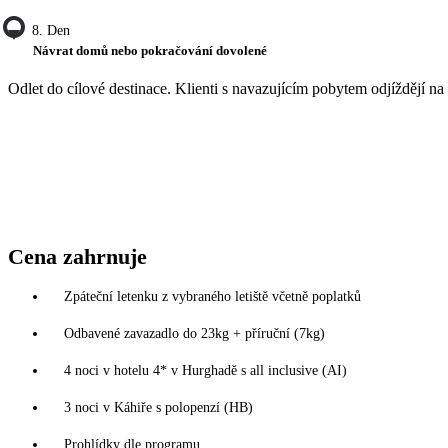
8. Den
Návrat domů nebo pokračování dovolené
Odlet do cílové destinace. Klienti s navazujícím pobytem odjíždějí na 
Cena zahrnuje
Zpáteční letenku z vybraného letiště včetně poplatků
Odbavené zavazadlo do 23kg + příruční (7kg)
4 noci v hotelu 4* v Hurghadě s all inclusive (AI)
3 noci v Káhiře s polopenzí (HB)
Prohlídky dle programu