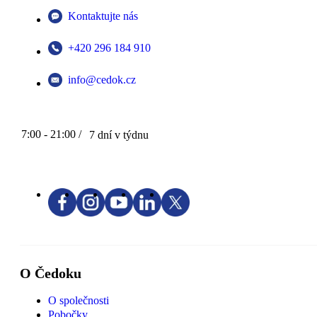
Kontaktujte nás
+420 296 184 910
info@cedok.cz
7:00 - 21:00 /
7 dní v týdnu
O Čedoku
O společnosti
Pobočky