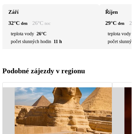
Září
Říjen
32
°C
26
°C
29
°C
2
den
noc
den
teplota vody
26°C
teplota vody
počet slunných hodin
11 h
počet slunnýc
Podobné zájezdy v regionu