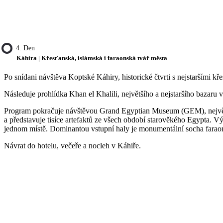
4. Den
Káhira | Křesťanská, islámská i faraonská tvář města
Po snídani návštěva Koptské Káhiry, historické čtvrti s nejstaršími 
Následuje prohlídka Khan el Khalili, největšího a nejstaršího bazaru 
Program pokračuje návštěvou Grand Egyptian Museum (GEM), největší
a představuje tisíce artefaktů ze všech období starověkého Egypta. 
jednom místě. Dominantou vstupní haly je monumentální socha farao
Návrat do hotelu, večeře a nocleh v Káhiře.