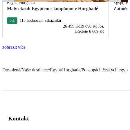
Egypt
,
Hurghada
Egypt
,
Hu
Malý okruh Egyptem s koupáním v Hurghadě
Zatmění
5.1
113 hodnocení zákazníků
26 499 Kč
19 890 Kč
/os.
Ušetřete
6 609 Kč
zobrazit více
Dovolená
/
Naše destinace
/
Egypt
/
Hurghada
/
Po stopách českých egypt
Kontakt