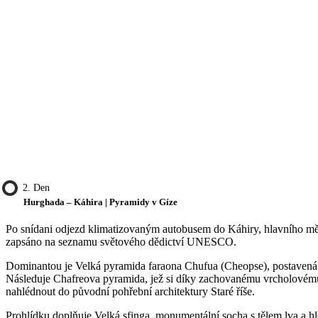
2. Den
Hurghada – Káhira | Pyramidy v Gíze
Po snídani odjezd klimatizovaným autobusem do Káhiry, hlavního měst
zapsáno na seznamu světového dědictví UNESCO.
Dominantou je Velká pyramida faraona Chufua (Cheopse), postavená př
Následuje Chafreova pyramida, jež si díky zachovanému vrcholovému 
nahlédnout do původní pohřební architektury Staré říše.
Prohlídku doplňuje Velká sfinga, monumentální socha s tělem lva a