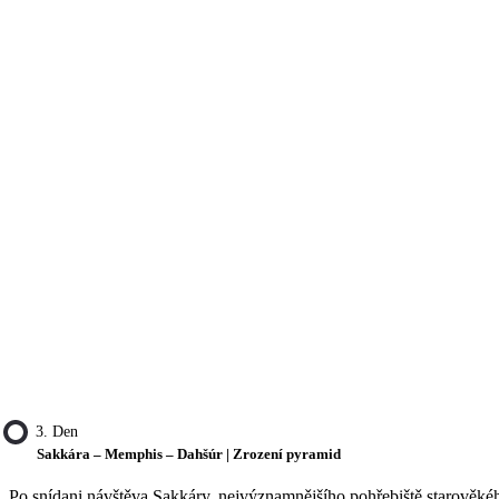
3. Den
Sakkára – Memphis – Dahšúr | Zrození pyramid
Po snídani návštěva Sakkáry, nejvýznamnějšího pohřebiště starověkého