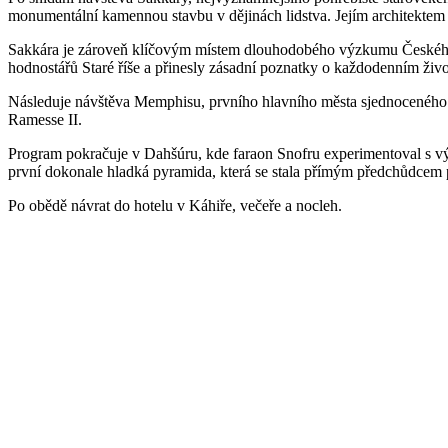
monumentální kamennou stavbu v dějinách lidstva. Jejím architektem b
Sakkára je zároveň klíčovým místem dlouhodobého výzkumu Českého e
hodnostářů Staré říše a přinesly zásadní poznatky o každodenním ži
Následuje návštěva Memphisu, prvního hlavního města sjednoceného 
Ramesse II.
Program pokračuje v Dahšúru, kde faraon Snofru experimentoval s v
první dokonale hladká pyramida, která se stala přímým předchůdcem 
Po obědě návrat do hotelu v Káhiře, večeře a nocleh.