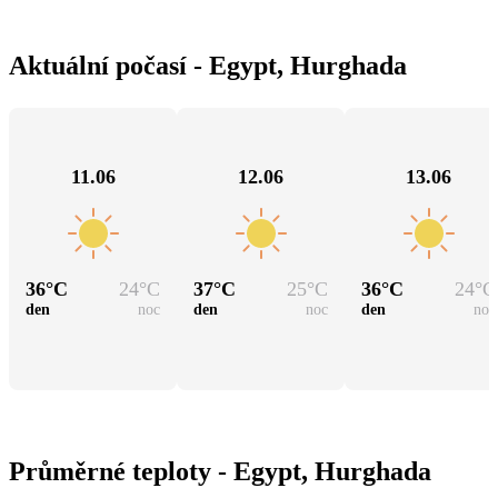
Aktuální počasí - Egypt, Hurghada
11.06
12.06
13.06
36
°C
24
°C
37
°C
25
°C
36
°C
24
°C
den
noc
den
noc
den
noc
Průměrné teploty - Egypt, Hurghada