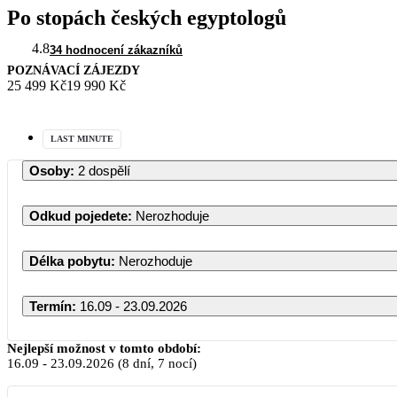
Po stopách českých egyptologů
4.8
34 hodnocení zákazníků
POZNÁVACÍ ZÁJEZDY
25 499 Kč
19 990 Kč
LAST MINUTE
Osoby
:
2 dospělí
Odkud pojedete
:
Nerozhoduje
Délka pobytu
:
Nerozhoduje
Termín
:
16.09 - 23.09.2026
Nejlepší možnost v tomto období:
16.09
-
23.09.2026
(8 dní, 7 nocí)