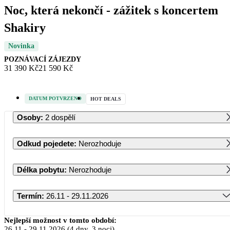
Noc, která nekončí - zážitek s koncertem
Shakiry
Novinka
POZNÁVACÍ ZÁJEZDY
31 390 Kč
21 590 Kč
DATUM POTVRZENO
HOT DEALS
Osoby
:
2 dospělí
Odkud pojedete
:
Nerozhoduje
Délka pobytu
:
Nerozhoduje
Termín
:
26.11 - 29.11.2026
Listopad 2026
Nejlepší možnost v tomto období:
26.11
-
29.11.2026
(4 dny, 3 noci)