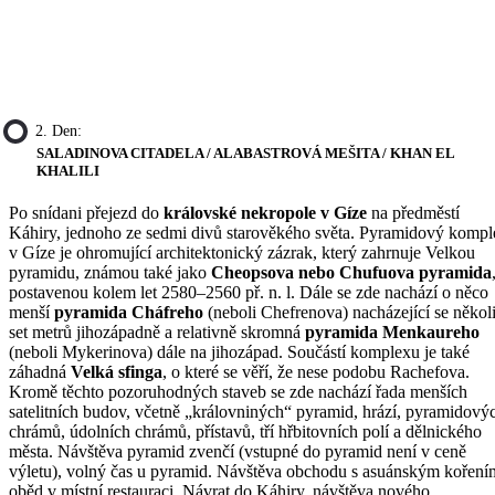
2. Den:
SALADINOVA CITADELA / ALABASTROVÁ MEŠITA / KHAN EL
KHALILI
Po snídani přejezd do
královské nekropole v Gíze
na předměstí
Káhiry, jednoho ze sedmi divů starověkého světa. Pyramidový kompl
v Gíze je ohromující architektonický zázrak, který zahrnuje Velkou
pyramidu, známou také jako
Cheopsova nebo Chufuova pyramida
postavenou kolem let 2580–2560 př. n. l. Dále se zde nachází o něco
menší
pyramida Cháfreho
(neboli Chefrenova) nacházející se někol
set metrů jihozápadně a relativně skromná
pyramida Menkaureho
(neboli Mykerinova) dále na jihozápad. Součástí komplexu je také
záhadná
Velká sfinga
, o které se věří, že nese podobu Rachefova.
Kromě těchto pozoruhodných staveb se zde nachází řada menších
satelitních budov, včetně „královniných“ pyramid, hrází, pyramidový
chrámů, údolních chrámů, přístavů, tří hřbitovních polí a dělnického
města. Návštěva pyramid zvenčí (vstupné do pyramid není v ceně
výletu), volný čas u pyramid. Návštěva obchodu s asuánským koření
oběd v místní restauraci. Návrat do Káhiry, návštěva nového