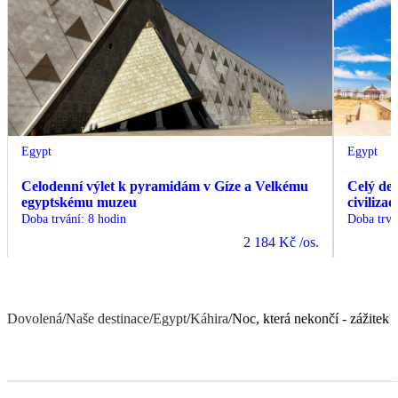
Egypt
Egypt
Celodenní výlet k pyramidám v Gíze a Velkému
Celý de
egyptskému muzeu
civiliza
Doba trvání
:
8 hodin
Doba trvá
2 184 Kč
/os.
Dovolená
/
Naše destinace
/
Egypt
/
Káhira
/
Noc, která nekončí - zážitek