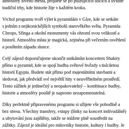
atmosféry živého města, projdete se po pulzujících ulicích a uvidíte
tradiční trhy, kde historie žije v každém kroku.
Vrchol programu tvoří výlet k pyramidám v Gíze, kde se setkáte
s jedním z nejikonickějších symbolů starověkého světa. Pyramida
Cheops, Sfinga a okolní monumenty vás ohromí svou velikostí a
historií. Atmosféra místa je magická, zejména při večerním osvětlení
a pouštním západu slunce.
Celý zájezd doporučujeme ukončit unikátním koncertem Shakiry
přímo u pyramid, kde se spojí hudba světové hvězdy s tisíciletou
historií Egypta. Budete stát přímo pod majestátními stavbami a
sledovat, jak předvádí své největší hity v neuvěřitelném prostředí.
Tento zážitek je jedinečný a neopakovatelný – kombinace hudby,
historie a atmosféry pouště je naprosto nezapomenutelná.
Díky perfektně připravenému programu si užijete vše pohodlně a
bez stresu. Všechny transfery, vstupy (lístky na koncert indivudálně)
a ubytování jsou zajištěny, takže se můžete plně soustředit na
zážitky. Zájezd je ideální pro milovníky historie, kultury i hudby. Je