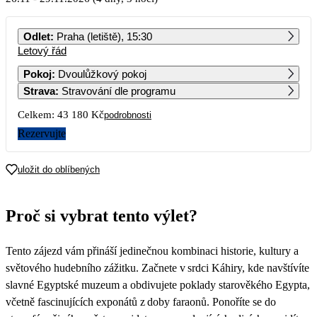
PO
ÚT
ST
ČT
PÁ
SO
NE
Odlet
:
Praha (letiště), 15:30
Letový řád
1
Pokoj
:
Dvoulůžkový pokoj
Strava
:
Stravování dle programu
2
3
4
5
6
7
8
Celkem:
43 180 Kč
podrobnosti
9
10
11
12
13
14
15
Rezervujte
16
17
18
19
20
21
22
uložit do oblíbených
23
24
25
26
27
28
29
Proč si vybrat tento výlet?
21 590
30
Tento zájezd vám přináší jedinečnou kombinaci historie, kultury a
světového hudebního zážitku. Začnete v srdci Káhiry, kde navštívíte
slavné Egyptské muzeum a obdivujete poklady starověkého Egypta,
včetně fascinujících exponátů z doby faraonů. Ponoříte se do