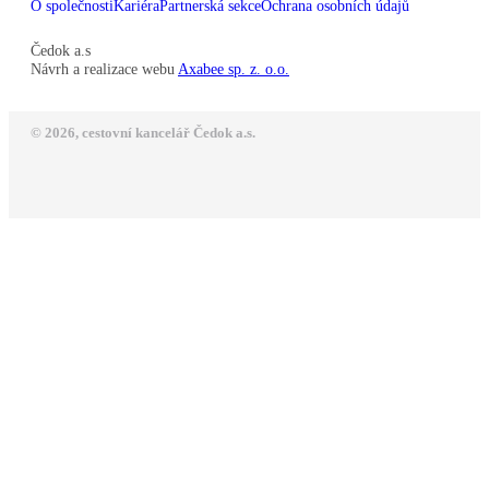
O společnosti
Kariéra
Partnerská sekce
Ochrana osobních údajů
Čedok a.s
Návrh a realizace webu
Axabee sp. z. o.o.
© 2026, cestovní kancelář Čedok a.s.