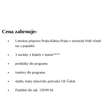
Cena zahrnuje:
Leteckou přepravu Praha-Káhira-Praha v turistické třídě včetně
tax a poplatků
3 noclehy v Káhiře v hotelu****
prohlídky dle programu
tranfery dle programu
služby česky mluvícího průvodce CK Čedok
Pojištění dle zák. 159/99 Sb.