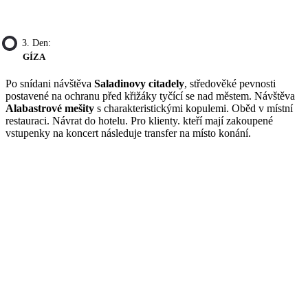
3. Den:
GÍZA
Po snídani návštěva
Saladinovy citadely
, středověké pevnosti
postavené na ochranu před křižáky tyčící se nad městem. Návštěva
Alabastrové mešity
s charakteristickými kopulemi. Oběd v místní
restauraci. Návrat do hotelu. Pro klienty. kteří mají zakoupené
vstupenky na koncert následuje transfer na místo konání.