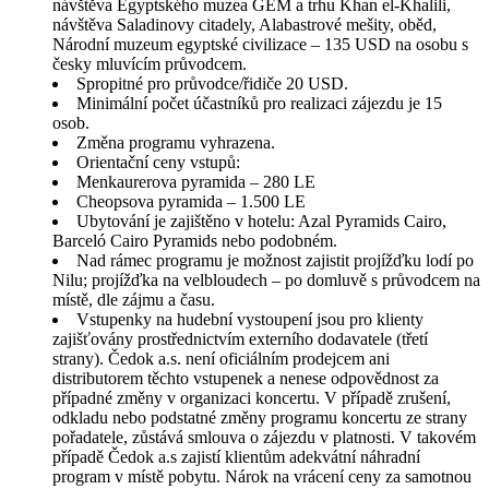
návštěva Egyptského muzea GEM a trhu Khan el-Khalili,
návštěva Saladinovy citadely, Alabastrové mešity, oběd,
Národní muzeum egyptské civilizace – 135 USD na osobu s
česky mluvícím průvodcem.
Spropitné pro průvodce/řidiče 20 USD.
Minimální počet účastníků pro realizaci zájezdu je 15
osob.
Změna programu vyhrazena.
Orientační ceny vstupů:
Menkaurerova pyramida – 280 LE
Cheopsova pyramida – 1.500 LE
Ubytování je zajištěno v hotelu: Azal Pyramids Cairo,
Barceló Cairo Pyramids nebo podobném.
Nad rámec programu je možnost zajistit projížďku lodí po
Nilu; projížďka na velbloudech – po domluvě s průvodcem na
místě, dle zájmu a času.
Vstupenky na hudební vystoupení jsou pro klienty
zajišťovány prostřednictvím externího dodavatele (třetí
strany). Čedok a.s. není oficiálním prodejcem ani
distributorem těchto vstupenek a nenese odpovědnost za
případné změny v organizaci koncertu. V případě zrušení,
odkladu nebo podstatné změny programu koncertu ze strany
pořadatele, zůstává smlouva o zájezdu v platnosti. V takovém
případě Čedok a.s zajistí klientům adekvátní náhradní
program v místě pobytu. Nárok na vrácení ceny za samotnou