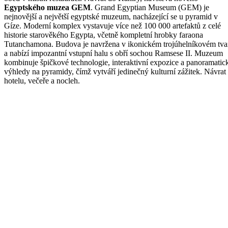
Egyptského muzea GEM
. Grand Egyptian Museum (GEM) je
nejnovější a největší egyptské muzeum, nacházející se u pyramid v
Gíze. Moderní komplex vystavuje více než 100 000 artefaktů z celé
historie starověkého Egypta, včetně kompletní hrobky faraona
Tutanchamona. Budova je navržena v ikonickém trojúhelníkovém tva
a nabízí impozantní vstupní halu s obří sochou Ramsese II. Muzeum
kombinuje špičkové technologie, interaktivní expozice a panoramatic
výhledy na pyramidy, čímž vytváří jedinečný kulturní zážitek. Návrat
hotelu, večeře a nocleh.