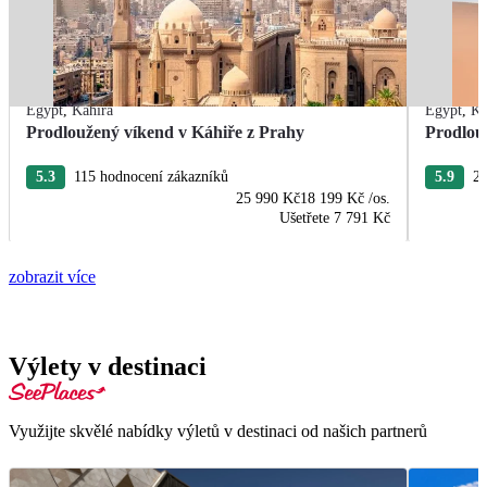
Egypt
,
Káhira
Egypt
,
Ká
Prodloužený víkend v Káhiře z Prahy
Prodlou
5.3
115 hodnocení zákazníků
5.9
21
25 990 Kč
18 199 Kč
/os.
Ušetřete
7 791 Kč
zobrazit více
Výlety v destinaci
Využijte skvělé nabídky výletů v destinaci od našich partnerů