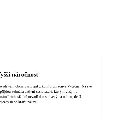
yšší náročnost
vadí vám občas vystoupit z komfortní zóny? Výtečně! Na své
 přijdou zejména aktivní cestovatelé, kterým v zájmu
ximálních zážitků nevadí den strávený na nohou, delší
ejezdy nebo kratší pauzy.