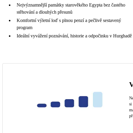
Nejvýznamnější památky starověkého Egypta bez častého
stěhování a dlouhých přesunů
Komfortní výletní loď s plnou penzí a pečlivě sestavený
program
Ideální vyvážení poznávání, historie a odpočinku v Hurghadě
V
Ne
si
ma
př