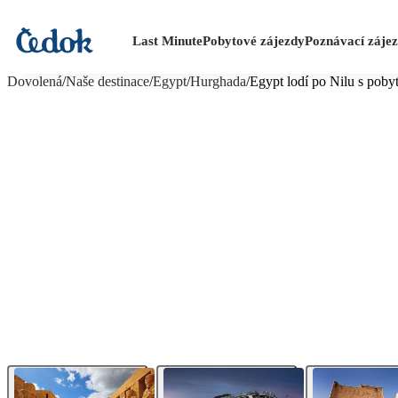
Last Minute
Pobytové zájezdy
Poznávací záje
více fotografií (47)
Dovolená
/
Naše destinace
/
Egypt
/
Hurghada
/
Egypt lodí po Nilu s pob