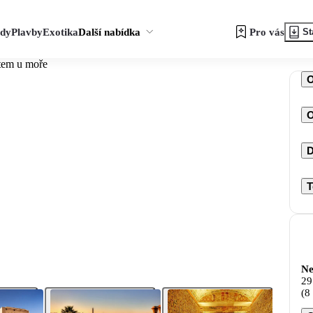
zdy
Plavby
Exotika
Další nabídka
Pro vás
St
ytem u moře
O
D
T
Ne
29
(8