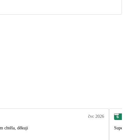
čvc 2026
6
Jaro
m chtěla, děkuji
Super průvod