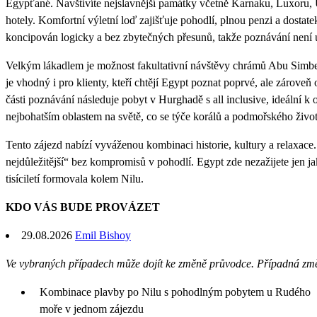
Egypťané. Navštívíte nejslavnější památky včetně Karnaku, Luxoru, Úd
hotely. Komfortní výletní loď zajišťuje pohodlí, plnou penzi a dostat
koncipován logicky a bez zbytečných přesunů, takže poznávání není
Velkým lákadlem je možnost fakultativní návštěvy chrámů Abu Simbe
je vhodný i pro klienty, kteří chtějí Egypt poznat poprvé, ale zároveň 
části poznávání následuje pobyt v Hurghadě s all inclusive, ideální
nejbohatším oblastem na světě, co se týče korálů a podmořského život
Tento zájezd nabízí vyváženou kombinaci historie, kultury a relaxace. J
nejdůležitější“ bez kompromisů v pohodlí. Egypt zde nezažijete jen jak
tisíciletí formovala kolem Nilu.
KDO VÁS BUDE PROVÁZET
29.08.2026
Emil Bishoy
Ve vybraných případech může dojít ke změně průvodce. Případná zm
Kombinace plavby po Nilu s pohodlným pobytem u Rudého
moře v jednom zájezdu