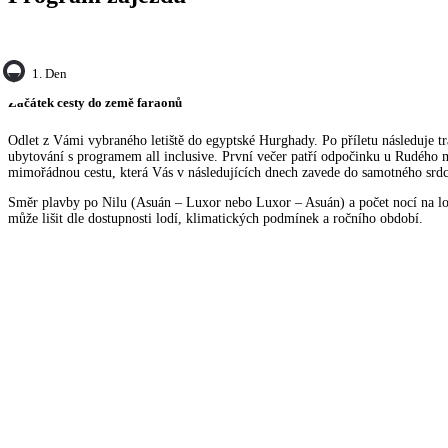
1. Den
Začátek cesty do země faraonů
Odlet z Vámi vybraného letiště do egyptské Hurghady. Po příletu následuje tr
ubytování s programem all inclusive. První večer patří odpočinku u Rudého m
mimořádnou cestu, která Vás v následujících dnech zavede do samotného srd
Směr plavby po Nilu (Asuán – Luxor nebo Luxor – Asuán) a počet nocí na lod
může lišit dle dostupnosti lodí, klimatických podmínek a ročního období.