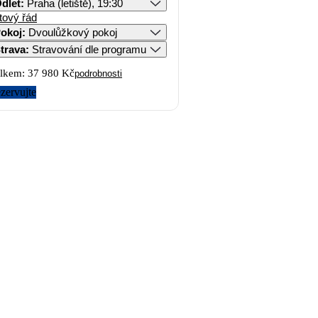
dlet
:
Praha (letiště), 19:30
tový řád
okoj
:
Dvoulůžkový pokoj
trava
:
Stravování dle programu
lkem:
37 980 Kč
podrobnosti
zervujte