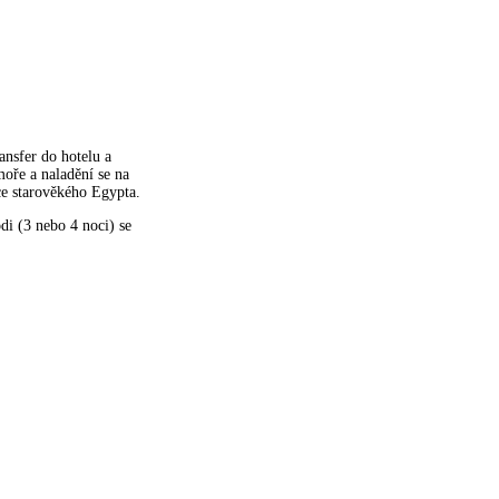
ansfer do hotelu a
oře a naladění se na
ce starověkého Egypta.
i (3 nebo 4 noci) se