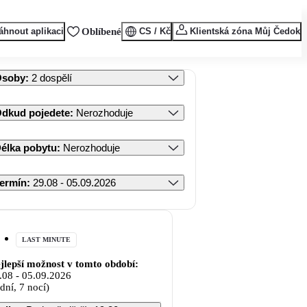
áhnout aplikaci
Oblíbené
CS / Kč
Klientská zóna Můj Čedok
Osoby
:
2 dospělí
dkud pojedete
:
Nerozhoduje
élka pobytu
:
Nerozhoduje
ermín
:
29.08 - 05.09.2026
LAST MINUTE
jlepší možnost v tomto období:
.08
-
05.09.2026
 dní, 7 nocí)