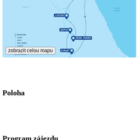
zobrazit celou mapu
Poloha
Program zájezdu