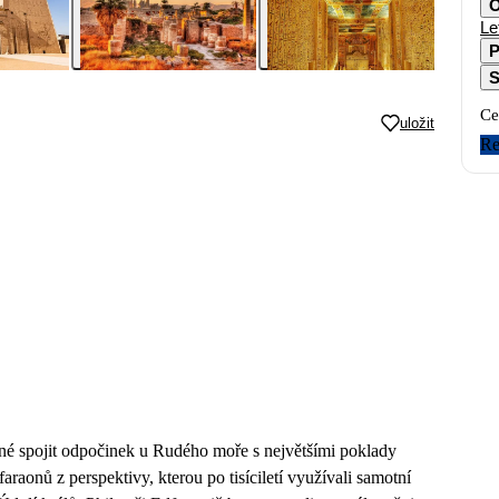
O
Le
P
S
Ce
uložit
Re
lené spojit odpočinek u Rudého moře s největšími poklady
raonů z perspektivy, kterou po tisíciletí využívali samotní