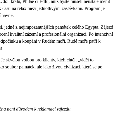
olí králů, Philae či Edfu, aniž byste museli neustále měnit
ek času na relax mezi jednotlivými zastávkami. Program je
 únavné.
l, jedné z nejimpozantnějších památek celého Egypta. Zájezd
ocení kvalitní zázemí a profesionální organizaci. Po intenzivní
 k odpočinku a koupání v Rudém moři. Rudé moře patří k
a.
e skvělou volbou pro klienty, kteří chtějí „vidět to
o soubor památek, ale jako živou civilizaci, která se po
ěna není důvodem k reklamaci zájezdu.