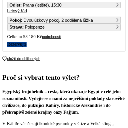
Odlet
:
Praha (letiště), 15:30
Letový řád
1
2
3
4
Pokoj
:
Dvoulůžkový pokoj, 2 oddělená lůžka
Strava
:
Polopenze
5
6
7
8
9
10
11
Celkem:
53 180 Kč
podrobnosti
12
13
14
15
16
17
18
Rezervujte
19
20
21
22
23
24
25
uložit do oblíbených
26
27
28
29
30
31
Proč si vybrat tento výlet?
26 590
Egyptský trojúhelník – cesta, která ukazuje Egypt v celé jeho
rozmanitosti. Vydejte se s námi za největšími poklady starověké
civilizace, do pulzující Káhiry, historické Alexandrie i do
překvapivě zelené krajiny oázy Fajjúm.
V Káhiře vás čekají ikonické pyramidy v Gíze a Velká sfinga,