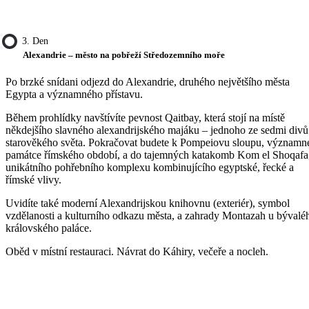
3. Den
Alexandrie – město na pobřeží Středozemního moře
Po brzké snídani odjezd do Alexandrie, druhého největšího města
Egypta a významného přístavu.
Během prohlídky navštívíte pevnost Qaitbay, která stojí na místě
někdejšího slavného alexandrijského majáku – jednoho ze sedmi divů
starověkého světa. Pokračovat budete k Pompeiovu sloupu, významn
památce římského období, a do tajemných katakomb Kom el Shoqafa
unikátního pohřebního komplexu kombinujícího egyptské, řecké a
římské vlivy.
Uvidíte také moderní Alexandrijskou knihovnu (exteriér), symbol
vzdělanosti a kulturního odkazu města, a zahrady Montazah u bývalé
královského paláce.
Oběd v místní restauraci. Návrat do Káhiry, večeře a nocleh.