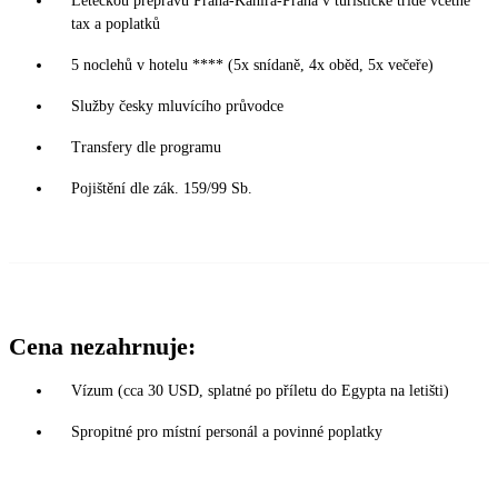
Leteckou přepravu Praha-Káhira-Praha v turistické třídě včetně
tax a poplatků
5 noclehů v hotelu **** (5x snídaně, 4x oběd, 5x večeře)
Služby česky mluvícího průvodce
Transfery dle programu
Pojištění dle zák. 159/99 Sb.
Cena nezahrnuje:
Vízum (cca 30 USD, splatné po příletu do Egypta na letišti)
Spropitné pro místní personál a povinné poplatky