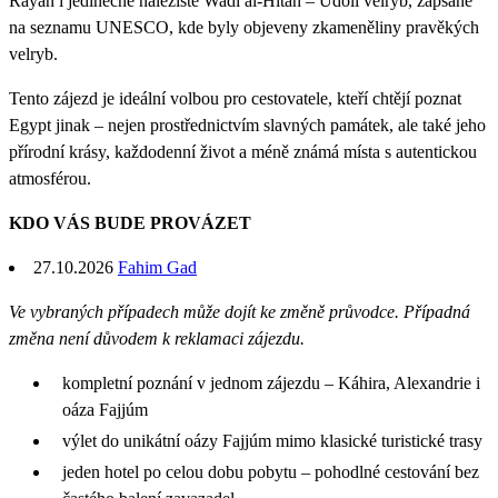
Rayan i jedinečné naleziště Wadi al-Hitan – Údolí velryb, zapsané
na seznamu UNESCO, kde byly objeveny zkameněliny pravěkých
velryb.
Tento zájezd je ideální volbou pro cestovatele, kteří chtějí poznat
Egypt jinak – nejen prostřednictvím slavných památek, ale také jeho
přírodní krásy, každodenní život a méně známá místa s autentickou
atmosférou.
KDO VÁS BUDE PROVÁZET
27.10.2026
Fahim Gad
Ve vybraných případech může dojít ke změně průvodce. Případná
změna není důvodem k reklamaci zájezdu.
kompletní poznání v jednom zájezdu – Káhira, Alexandrie i
oáza Fajjúm
výlet do unikátní oázy Fajjúm mimo klasické turistické trasy
jeden hotel po celou dobu pobytu – pohodlné cestování bez