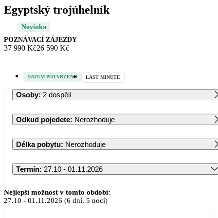
Egyptský trojúhelník
Novinka
POZNÁVACÍ ZÁJEZDY
37 990 Kč
26 590 Kč
DATUM POTVRZENO
LAST MINUTE
Osoby
:
2 dospělí
Odkud pojedete
:
Nerozhoduje
Délka pobytu
:
Nerozhoduje
Termín
:
27.10 - 01.11.2026
Říjen 2026
Nejlepší možnost v tomto období:
27.10
-
01.11.2026
(6 dní, 5 nocí)
PO
ÚT
ST
ČT
PÁ
SO
NE