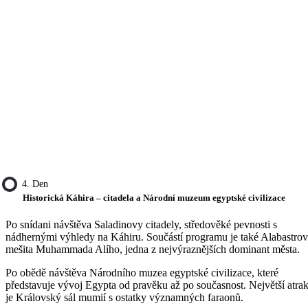
4. Den
Historická Káhira – citadela a Národní muzeum egyptské civilizace
Po snídani návštěva Saladinovy citadely, středověké pevnosti s
nádhernými výhledy na Káhiru. Součástí programu je také Alabastro
mešita Muhammada Alího, jedna z nejvýraznějších dominant města.
Po obědě návštěva Národního muzea egyptské civilizace, které
představuje vývoj Egypta od pravěku až po současnost. Největší atrak
je Královský sál mumií s ostatky významných faraonů.