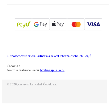
O společnosti
Kariéra
Partnerská sekce
Ochrana osobních údajů
Čedok a.s
Návrh a realizace webu
Axabee sp. z. o.o.
© 2026, cestovní kancelář Čedok a.s.