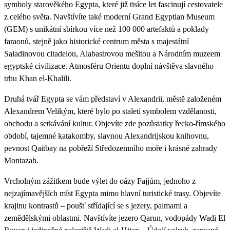
symboly starověkého Egypta, které již tisíce let fascinují cestovatele
z celého světa. Navštívíte také moderní Grand Egyptian Museum
(GEM) s unikátní sbírkou více než 100 000 artefaktů a poklady
faraonů, stejně jako historické centrum města s majestátní
Saladinovou citadelou, Alabastrovou mešitou a Národním muzeem
egyptské civilizace. Atmosféru Orientu doplní návštěva slavného
trhu Khan el-Khalili.
Druhá tvář Egypta se vám představí v Alexandrii, městě založeném
Alexandrem Velikým, které bylo po staletí symbolem vzdělanosti,
obchodu a setkávání kultur. Objevíte zde pozůstatky řecko-římského
období, tajemné katakomby, slavnou Alexandrijskou knihovnu,
pevnost Qaitbay na pobřeží Středozemního moře i krásné zahrady
Montazah.
Vrcholným zážitkem bude výlet do oázy Fajjúm, jednoho z
nejzajímavějších míst Egypta mimo hlavní turistické trasy. Objevíte
krajinu kontrastů – poušť střídající se s jezery, palmami a
zemědělskými oblastmi. Navštívíte jezero Qarun, vodopády Wadi El