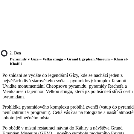
2. Den
Pyramidy v Gíze – Velká sfinga – Grand Egyptian Museum – Khan el-
Khalili
Po snídani se vydáte do legendární Gízy, kde se nachází jeden z
největších divů starověkého světa – pyramidový komplex faraonů.
Uvidíte monumentální Cheopsovu pyramidu, pyramidy Rachefa a
Menkaurea i tajemnou Velkou sfingu, která již po tisíciletí střeží cestu
pyramidám.
Prohlídka pyramidového komplexu probíhá zvenčí (vstup do pyramid
není zahrnut v programu). Čeká vás čas na fotografie a nasátí atmosfé
tohoto jedinečného místa.
Po obědě v místní restauraci návrat do Káhiry a návštěva Grand
Egyptian Museum (GEM) – nového symbolu moderního Egypta.