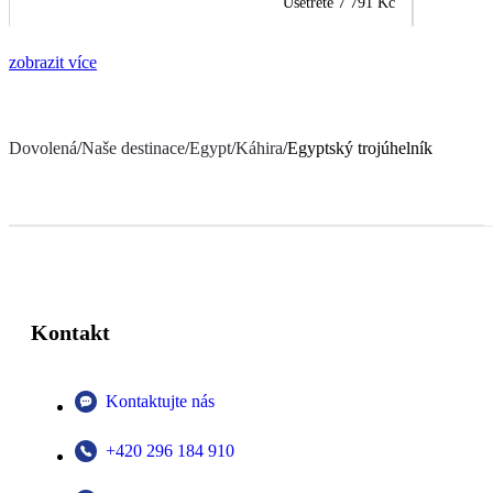
Ušetřete
7 791 Kč
zobrazit více
Dovolená
/
Naše destinace
/
Egypt
/
Káhira
/
Egyptský trojúhelník
Kontakt
Kontaktujte nás
+420 296 184 910