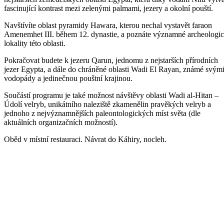
fascinující kontrast mezi zelenými palmami, jezery a okolní pouští.
Navštívíte oblast pyramidy Hawara, kterou nechal vystavět faraon
Amenemhet III. během 12. dynastie, a poznáte významné archeologi
lokality této oblasti.
Pokračovat budete k jezeru Qarun, jednomu z nejstarších přírodních
jezer Egypta, a dále do chráněné oblasti Wadi El Rayan, známé svým
vodopády a jedinečnou pouštní krajinou.
Součástí programu je také možnost návštěvy oblasti Wadi al-Hitan –
Údolí velryb, unikátního naleziště zkamenělin pravěkých velryb a
jednoho z nejvýznamnějších paleontologických míst světa (dle
aktuálních organizačních možností).
Oběd v místní restauraci. Návrat do Káhiry, nocleh.