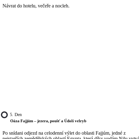
Návrat do hotelu, večeře a nocleh.
5. Den
Oáza Fajjúm – jezera, poušť a Údolí velryb
Po snídani odjezd na celodenní výlet do oblasti Fajjúm, jedné z
nejstarších zemědělských oblastí Egypta, která díky vodám Nilu vytvá