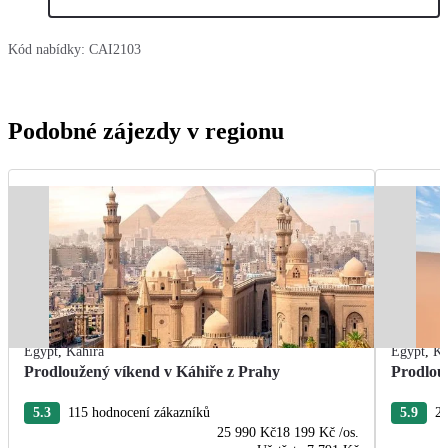
Kód nabídky:
CAI2103
Podobné zájezdy v regionu
Egypt
,
Káhira
Egypt
,
Ká
Prodloužený víkend v Káhiře z Prahy
Prodlou
5.3
115 hodnocení zákazníků
5.9
21
25 990 Kč
18 199 Kč
/os.