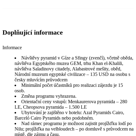
Doplňující informace
Informace
Návštěvy pyramid v Gíze a Sfingy (zvenčí), včetně oběda,
návštěva Egyptského muzea GEM, trhu Khan el-Khalili,
návštěva Saladinovy citadely, Alabastrové mešity, oběd,
Národní muzeum egyptské civilizace – 135 USD na osobu s
česky mluvícím průvodcem
Minimální počet účastníků pro realizaci zájezdu je 15
osob.
Změna programu vyhrazena.
Orientační ceny vstupů: Menkaurerova pyramida – 280
LE, Cheopsova pyramida – 1.500 LE
Ubytování je zajištěno v hotelu: Azal Pyramids Cairo,
Barceló Cairo Pyramids nebo podobném.
Nad rámec programu je možnost zajistit projížďku lodí po
Nilu; projížďka na velbloudech – po domluvě s průvodcem na
místě, dle zájmu a času.