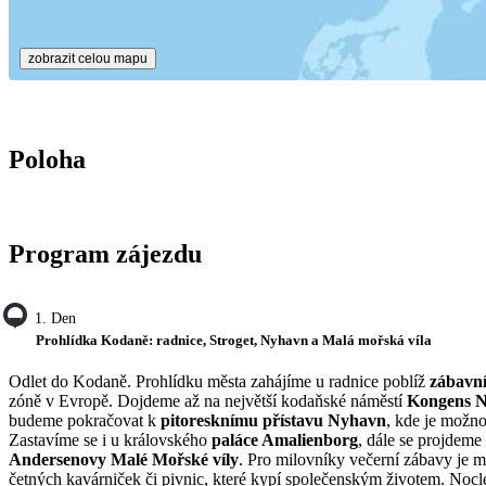
zobrazit celou mapu
Poloha
Program zájezdu
1. Den
Prohlídka Kodaně: radnice, Stroget, Nyhavn a Malá mořská víla
Odlet do Kodaně. Prohlídku města zahájíme u radnice poblíž
zábavní
zóně v Evropě. Dojdeme až na největší kodaňské náměstí
Kongens N
budeme pokračovat k
pitoresknímu přístavu Nyhavn
, kde je možno
Zastavíme se i u královského
paláce Amalienborg
, dále se projdeme
Andersenovy Malé Mořské víly
. Pro milovníky večerní zábavy je 
četných kavárniček či pivnic, které kypí společenským životem. Nocl