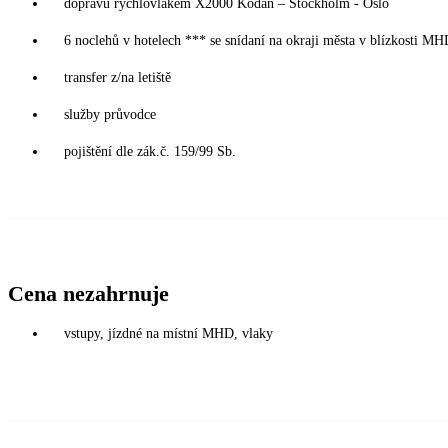
dopravu rychlovlakem X2000 Kodaň – Stockholm - Oslo
6 noclehů v hotelech *** se snídaní na okraji města v blízkosti M
transfer z/na letiště
služby průvodce
pojištění dle zák.č. 159/99 Sb.
Cena nezahrnuje
vstupy, jízdné na místní MHD, vlaky