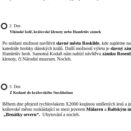
2. Den
Vikinské lodě, královské klenoty nebo Hamletův zámek
Po snídani možnost navštívit
slavné město Roskilde
, kde najdeme na
katedrále hrobky dánských králů. Další možností výletu je
slavný zá
Hamletův hrob. Samotná Kodaň nám nabízí návštěvu
zámku Rosen
klenoty, či Národní muzeum. Nocleh.
3. Den
Z Kodaně do královského Stockholmu
Během dne přejezd rychlovlakem X2000 krajinou smíšených lesů a j
královské město rozkládající se mezi jezerem
Mälaren
a
Baltským
m
„Benátky severu“.
Ubytování a nocleh.