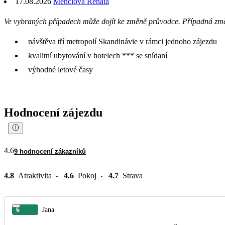
17.08.2026
Menclová Renata
Ve vybraných případech může dojít ke změně průvodce. Případná zm
návštěva tří metropolí Skandinávie v rámci jednoho zájezdu
kvalitní ubytování v hotelech *** se snídaní
výhodné letové časy
Hodnocení zájezdu
4.6
9 hodnocení zákazníků
4.8
Atraktivita
4.6
Pokoj
4.7
Strava
6
Jana