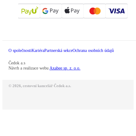
O společnosti
Kariéra
Partnerská sekce
Ochrana osobních údajů
Čedok a.s
Návrh a realizace webu
Axabee sp. z. o.o.
© 2026, cestovní kancelář Čedok a.s.