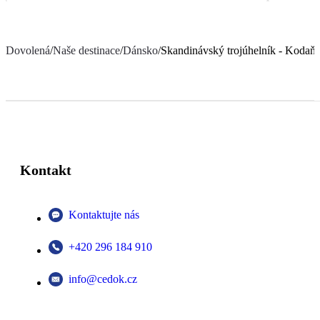
Dovolená
/
Naše destinace
/
Dánsko
/
Skandinávský trojúhelník - Kodaň
Kontakt
Kontaktujte nás
+420 296 184 910
info@cedok.cz