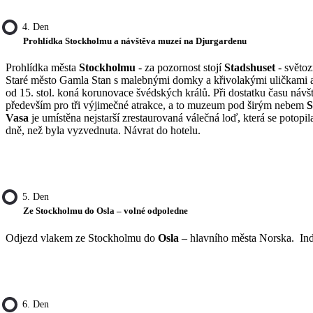
4. Den
Prohlídka Stockholmu a návštěva muzeí na Djurgardenu
Prohlídka města
Stockholmu
- za pozornost stojí
Stadshuset
- světoz
Staré město Gamla Stan s malebnými domky a křivolakými uličkami a 
od 15. stol. koná korunovace švédských králů. Při dostatku času návš
především pro tři ­výjimečné atrakce, a to muzeum pod širým nebem
S
Vasa
je umístěna nejstarší zrestaurovaná válečná loď, která se potopi
dně, než byla vyzvednuta. Návrat do hotelu.
5. Den
Ze Stockholmu do Osla – volné odpoledne
Odjezd vlakem ze Stockholmu do
Osla
– hlavního města Norska. Ind
6. Den