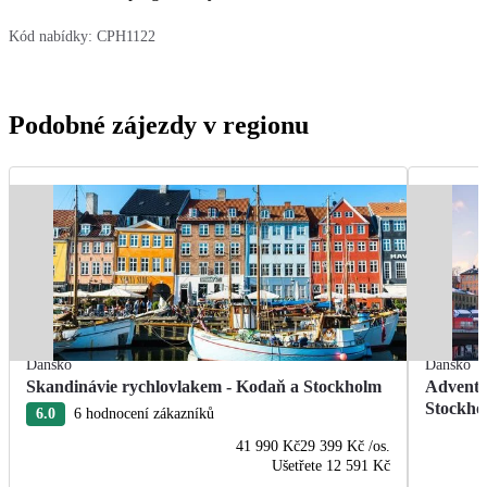
Kód nabídky:
CPH1122
Podobné zájezdy v regionu
Dánsko
Dánsko
Skandinávie rychlovlakem - Kodaň a Stockholm
Adventn
Stockho
6.0
6 hodnocení zákazníků
41 990 Kč
29 399 Kč
/os.
Ušetřete
12 591 Kč