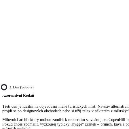
3. Den (sobota)
Alternativní Kodaň
Třetí den je ideální na objevování méně turistických míst. Navštiv alternativní
projdi se po designových obchodech nebo si užij relax v některém z městskýc
Milovníci architektury mohou zamířit k moderním stavbám jako CopenHill 
Pokud chceš zpomalit, vyzkoušej typický „hygge“ zážitek – brunch, káva a 
místních podniků.