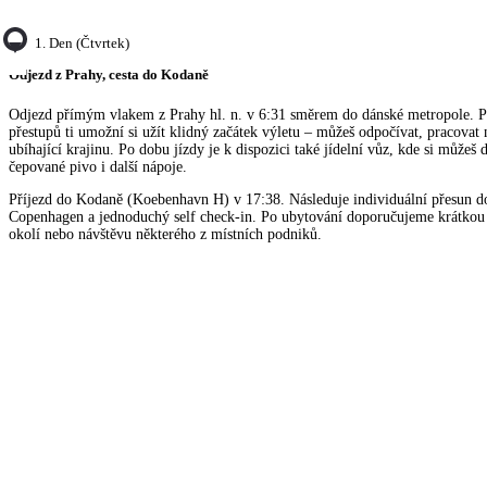
1. Den (čtvrtek)
Odjezd z Prahy, cesta do Kodaně
Odjezd přímým vlakem z Prahy hl. n. v 6:31 směrem do dánské metropole. P
přestupů ti umožní si užít klidný začátek výletu – můžeš odpočívat, pracovat 
ubíhající krajinu. Po dobu jízdy je k dispozici také jídelní vůz, kde si můžeš 
čepované pivo i další nápoje.
Příjezd do Kodaně (Koebenhavn H) v 17:38. Následuje individuální přesun d
Copenhagen a jednoduchý self check-in. Po ubytování doporučujeme krátkou
okolí nebo návštěvu některého z místních podniků.