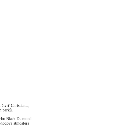
 čtvrť Christiania,
h parků.
nebo Black Diamond.
pohodová atmosféra