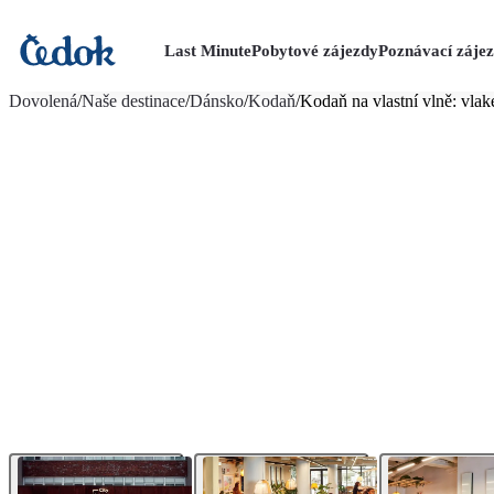
Last Minute
Pobytové zájezdy
Poznávací záje
více fotografií (45)
Dovolená
/
Naše destinace
/
Dánsko
/
Kodaň
/
Kodaň na vlastní vlně: vla