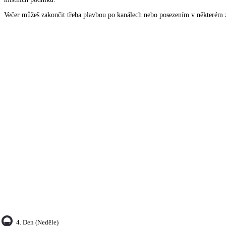
Večer můžeš zakončit třeba plavbou po kanálech nebo posezením v některém 
4. Den (neděle)