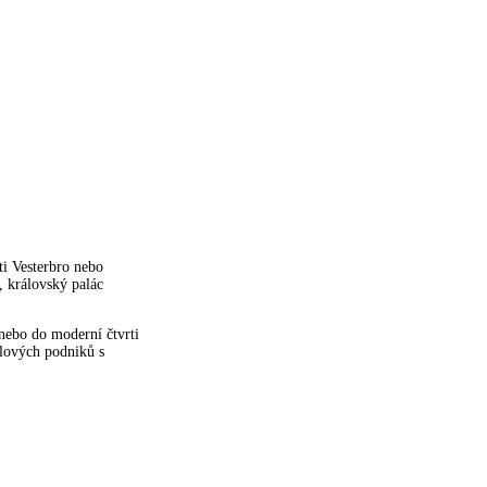
ti Vesterbro nebo
, královský palác
nebo do moderní čtvrti
lových podniků s