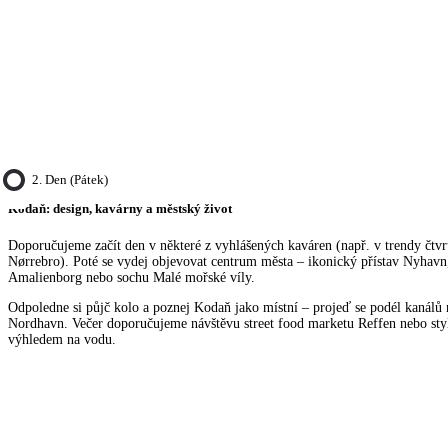
2. Den (pátek)
Kodaň: design, kavárny a městský život
Doporučujeme začít den v některé z vyhlášených kaváren (např. v trendy čtvr
Nørrebro). Poté se vydej objevovat centrum města – ikonický přístav Nyhavn
Amalienborg nebo sochu Malé mořské víly.
Odpoledne si půjč kolo a poznej Kodaň jako místní – projeď se podél kanálů 
Nordhavn. Večer doporučujeme návštěvu street food marketu Reffen nebo sty
výhledem na vodu.