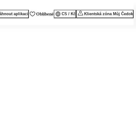
áhnout aplikaci
Oblíbené
CS / Kč
Klientská zóna Můj Čedok