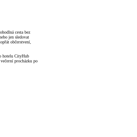
ohodlná cesta bez
nebo jen sledovat
dopřát občerstvení,
o hotelu CityHub
 večerní procházku po