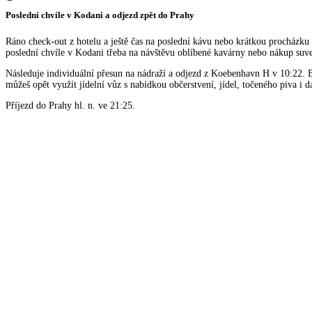
Poslední chvíle v Kodani a odjezd zpět do Prahy
Ráno check-out z hotelu a ještě čas na poslední kávu nebo krátkou procházku 
poslední chvíle v Kodani třeba na návštěvu oblíbené kavárny nebo nákup suv
Následuje individuální přesun na nádraží a odjezd z Koebenhavn H v 10:22. 
můžeš opět využít jídelní vůz s nabídkou občerstvení, jídel, točeného piva i d
Příjezd do Prahy hl. n. ve 21:25.