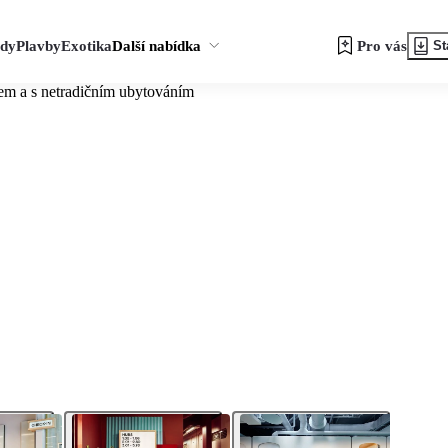
zdy
Plavby
Exotika
Další nabídka
Pro vás
St
kem a s netradičním ubytováním