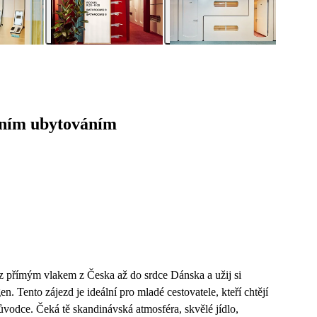
ičním ubytováním
az přímým vlakem z Česka až do srdce Dánska a užij si
Tento zájezd je ideální pro mladé cestovatele, kteří chtějí
ůvodce. Čeká tě skandinávská atmosféra, skvělé jídlo,