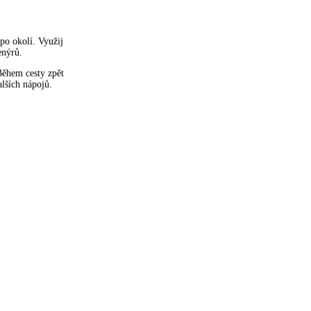
po okolí. Využij
enýrů.
Během cesty zpět
alších nápojů.