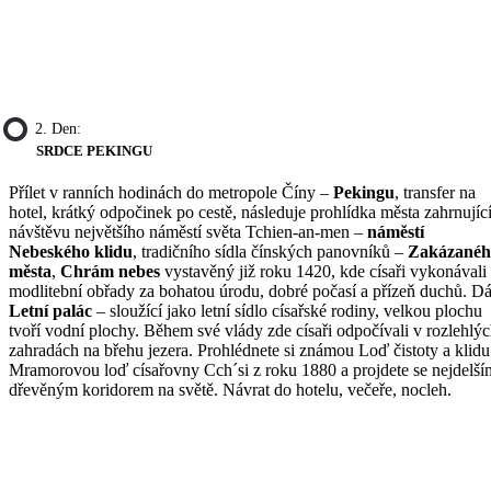
2. Den:
SRDCE PEKINGU
Přílet v ranních hodinách do metropole Číny –
Pekingu
, transfer na
hotel, krátký odpočinek po cestě, následuje prohlídka města zahrnujíc
návštěvu největšího náměstí světa Tchien-an-men –
náměstí
Nebeského klidu
, tradičního sídla čínských panovníků –
Zakázanéh
města
,
Chrám nebes
vystavěný již roku 1420, kde císaři vykonávali
modlitební obřady za bohatou úrodu, dobré počasí a přízeň duchů. Dá
Letní palác
– sloužící jako letní sídlo císařské rodiny, velkou plochu
tvoří vodní plochy. Během své vlády zde císaři odpočívali v rozlehlý
zahradách na břehu jezera. Prohlédnete si známou Loď čistoty a klidu
Mramorovou loď císařovny Cch´si z roku 1880 a projdete se nejdelší
dřevěným koridorem na světě. Návrat do hotelu, večeře, nocleh.