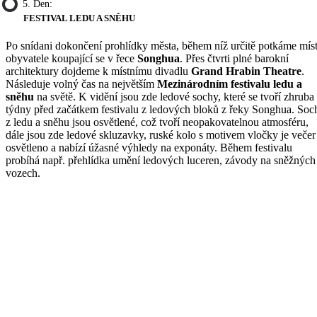
5. Den:
FESTIVAL LEDU A SNĚHU
Po snídani dokončení prohlídky města, během níž určitě potkáme míst
obyvatele koupající se v řece
Songhua
. Přes čtvrti plné barokní
architektury dojdeme k místnímu divadlu
Grand Hrabin Theatre
.
Následuje volný čas na největším
Mezinárodním festivalu ledu a
sněhu
na světě. K vidění jsou zde ledové sochy, které se tvoří zhruba
týdny před začátkem festivalu z ledových bloků z řeky Songhua. Soc
z ledu a sněhu jsou osvětlené, což tvoří neopakovatelnou atmosféru,
dále jsou zde ledové skluzavky, ruské kolo s motivem vločky je večer
osvětleno a nabízí úžasné výhledy na exponáty. Během festivalu
probíhá např. přehlídka umění ledových luceren, závody na sněžných
vozech.