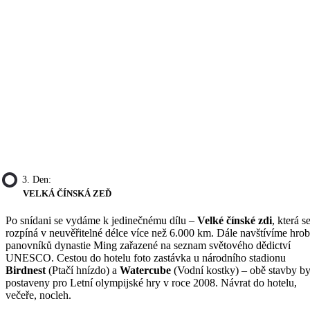
3. Den:
VELKÁ ČÍNSKÁ ZEĎ
Po snídani se vydáme k jedinečnému dílu –
Velké čínské zdi
, která s
rozpíná v neuvěřitelné délce více než 6.000 km. Dále navštívíme hro
panovníků dynastie Ming zařazené na seznam světového dědictví
UNESCO. Cestou do hotelu foto zastávka u národního stadionu
Birdnest
(Ptačí hnízdo) a
Watercube
(Vodní kostky) – obě stavby by
postaveny pro Letní olympijské hry v roce 2008. Návrat do hotelu,
večeře, nocleh.