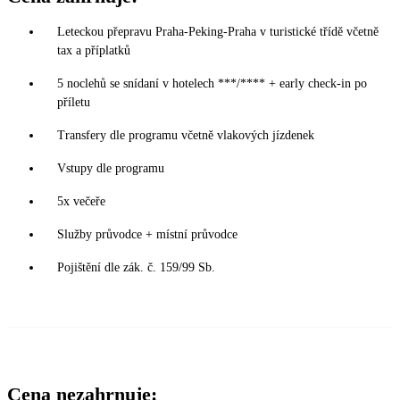
Leteckou přepravu Praha-Peking-Praha v turistické třídě včetně
tax a příplatků
5 noclehů se snídaní v hotelech ***/**** + early check-in po
příletu
Transfery dle programu včetně vlakových jízdenek
Vstupy dle programu
5x večeře
Služby průvodce + místní průvodce
Pojištění dle zák. č. 159/99 Sb.
Cena nezahrnuje: