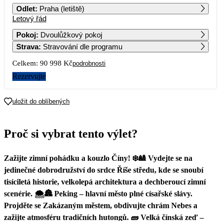
Odlet
:
Praha (letiště)
Letový řád
1
2
3
Pokoj
:
Dvoulůžkový pokoj
Strava
:
Stravování dle programu
4
5
6
7
8
9
10
Celkem:
90 998 Kč
podrobnosti
11
12
13
14
15
16
17
Rezervujte
18
19
20
21
22
23
24
uložit do oblíbených
25
26
27
28
29
30
31
Proč si vybrat tento výlet?
45 499
Zažijte zimní pohádku a kouzlo Číny! ❄️🎎 Vydejte se na
jedinečné dobrodružství do srdce Říše středu, kde se snoubí
tisíciletá historie, velkolepá architektura a dechberoucí zimní
scenérie. 🌨️🏯 Peking – hlavní město plné císařské slávy.
Projděte se Zakázaným městem, obdivujte chrám Nebes a
zažijte atmosféru tradičních hutongů. 🧱 Velká čínská zeď –