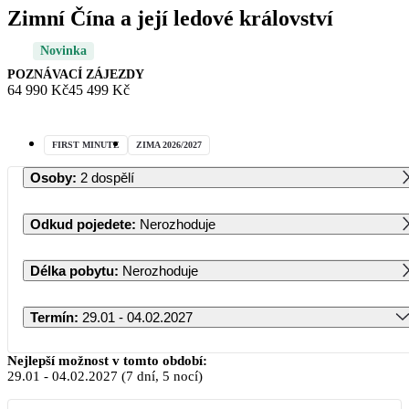
Zimní Čína a její ledové království
Novinka
POZNÁVACÍ ZÁJEZDY
64 990 Kč
45 499 Kč
FIRST MINUTE
ZIMA 2026/2027
Osoby
:
2 dospělí
Odkud pojedete
:
Nerozhoduje
Délka pobytu
:
Nerozhoduje
Termín
:
29.01 - 04.02.2027
Leden 2027
Nejlepší možnost v tomto období:
29.01
-
04.02.2027
(7 dní, 5 nocí)
PO
ÚT
ST
ČT
PÁ
SO
NE