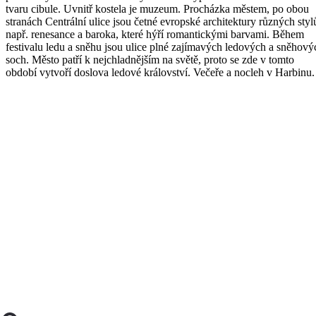
tvaru cibule. Uvnitř kostela je muzeum. Procházka městem, po obou
stranách Centrální ulice jsou četné evropské architektury různých styl
např. renesance a baroka, které hýří romantickými barvami. Během
festivalu ledu a sněhu jsou ulice plné zajímavých ledových a sněhový
soch. Město patří k nejchladnějším na světě, proto se zde v tomto
období vytvoří doslova ledové království. Večeře a nocleh v Harbinu.