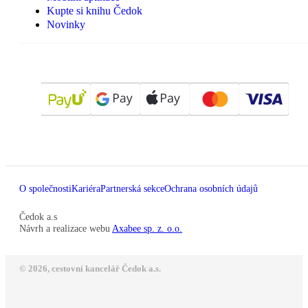
Kupte si knihu Čedok
Novinky
O společnosti
Kariéra
Partnerská sekce
Ochrana osobních údajů
Čedok a.s
Návrh a realizace webu
Axabee sp. z. o.o.
© 2026, cestovní kancelář Čedok a.s.