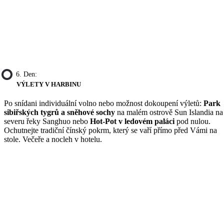
6. Den:
VÝLETY V HARBINU
Po snídani individuální volno nebo možnost dokoupení výletů:
Park
sibiřských tygrů a sněhové sochy
na malém ostrově Sun Islandia na
severu řeky Sanghuo nebo
Hot-Pot v ledovém paláci
pod nulou.
Ochutnejte tradiční čínský pokrm, který se vaří přímo před Vámi na
stole. Večeře a nocleh v hotelu.