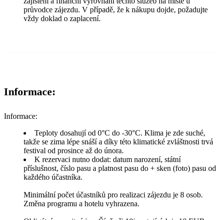
zajištění a finanční vyrovnání těchto služeb na místě u
průvodce zájezdu. V případě, že k nákupu dojde, požadujte
vždy doklad o zaplacení.
Informace:
Informace:
Teploty dosahují od 0°C do -30°C. Klima je zde suché,
takže se zima lépe snáší a díky této klimatické zvláštnosti trvá
festival od prosince až do února.
K rezervaci nutno dodat: datum narození, státní
příslušnost, číslo pasu a platnost pasu do + sken (foto) pasu od
každého účastníka.
Minimální počet účastníků pro realizaci zájezdu je 8 osob.
Změna programu a hotelu vyhrazena.