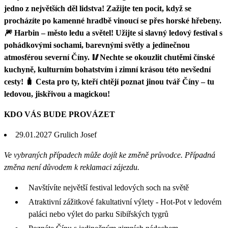
jedno z největších děl lidstva! Zažijte ten pocit, když se
procházíte po kamenné hradbě vinoucí se přes horské hřebeny.
🎆 Harbin – město ledu a světel! Užijte si slavný ledový festival s
pohádkovými sochami, barevnými světly a jedinečnou
atmosférou severní Číny. 🥢Nechte se okouzlit chutěmi čínské
kuchyně, kulturním bohatstvím i zimní krásou této nevšední
cesty! 🧳 Cesta pro ty, kteří chtějí poznat jinou tvář Číny – tu
ledovou, jiskřivou a magickou!
KDO VÁS BUDE PROVÁZET
29.01.2027
Grulich Josef
Ve vybraných případech může dojít ke změně průvodce. Případná
změna není důvodem k reklamaci zájezdu.
Navštívíte největší festival ledových soch na světě
Atraktivní zážitkové fakultativní výlety - Hot-Pot v ledovém
paláci nebo výlet do parku Sibiřských tygrů