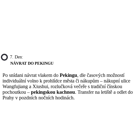
7. Den:
NÁVRAT DO PEKINGU
Po snídani návrat vlakem do
Pekingu
, dle časových možností
individuální volno k prohlídce města či nákupům – nákupní ulice
Wangfujiang a Xiushui, rozlučková večeře s tradiční čínskou
pochoutkou –
pekingskou kachnou
. Transfer na letiště a odlet do
Prahy v pozdních nočních hodinách.