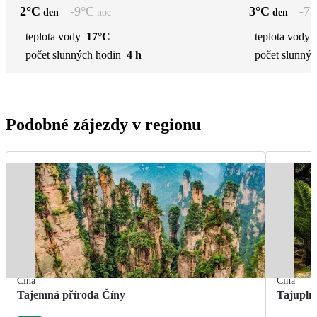
2
°C
-9
°C
3
°C
-7
°
den
noc
den
teplota vody
17°C
teplota vody
počet slunných hodin
4 h
počet slunnýc
Podobné zájezdy v regionu
Čína
Čína
Tajemná příroda Číny
Tajupln