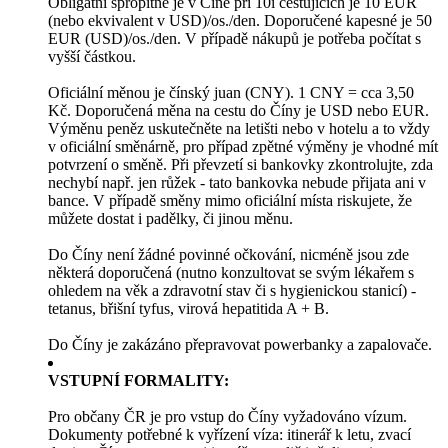
Obligátní spropitné je v Číně při 10i cestujících je 10 EUR
(nebo ekvivalent v USD)/os./den. Doporučené kapesné je 50
EUR (USD)/os./den. V případě nákupů je potřeba počítat s
vyšší částkou.
Oficiální měnou je čínský juan (CNY). 1 CNY = cca 3,50
Kč. Doporučená měna na cestu do Číny je USD nebo EUR.
Výměnu peněz uskutečněte na letišti nebo v hotelu a to vždy
v oficiální směnárně, pro případ zpětné výměny je vhodné mít
potvrzení o směně. Při převzetí si bankovky zkontrolujte, zda
nechybí např. jen růžek - tato bankovka nebude přijata ani v
bance. V případě směny mimo oficiální místa riskujete, že
můžete dostat i padělky, či jinou měnu.
Do Číny není žádné povinné očkování, nicméně jsou zde
některá doporučená (nutno konzultovat se svým lékařem s
ohledem na věk a zdravotní stav či s hygienickou stanicí) -
tetanus, břišní tyfus, virová hepatitida A + B.
Do Číny je zakázáno přepravovat powerbanky a zapalovače.
VSTUPNÍ FORMALITY:
Pro občany ČR je pro vstup do Číny vyžadováno vízum.
Dokumenty potřebné k vyřízení víza: itinerář k letu, zvací