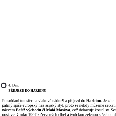
4. Den:
PŘEJEZD DO HARBINU
Po snídani transfer na vlakové nádraží a přejezd do
Harbinu
. Je zde
patrný spíše evropský než asijský styl, proto se někdy můžeme setkat 
názvem
Paříž východu či Malá Moskva
, což dokazuje kostel sv. So
postavený roku 1907 z červených cihel a typickou zelenou střechou 