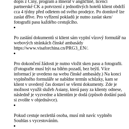
dopis z Číny, program a itinerář v angličtině, licenci
partnerské CK a potvrzení z jednotlivých hotelů klient obdrží
cca 4 týdny před odletem od svého prodejce. Po domluvě lze
zaslat dříve. Pro vyřízení pokladů je nutno zaslat sken/
fotografii pasu každého cestujícího.
Po zaslání dokumentů si klient sám vyplní vízový formulář na
webových stránkách čínské ambasády
https://www.visaforchina.cn/PRG3_EN/.
Pro dokončení žádosti je nutno vložit sken pasu a fotografii.
(Fotografie musí být na bílém pozadí, bez brýlí. Více
informací je uvedeno na webu čínské ambasády.) Na konci
vyplněného formuláře se nabídne termín schůzky, kam se
klient v uvedený čas dostaví se všemi dokumenty. Zde je
možnost využít služeb Asiany, která pasy za klienty odnese,
následně je vyzvedne a klientům je dodá (způsob dodání pasů
si zvolíte v objednávce).
Pokud cestuje nezletilá osoba, musí mít navíc vyplněn
Souhlas s vycestováním.