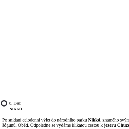
8. Den:
NIKKÓ
Po snídani celodenní výlet do národního parku
Nikkó
, známého svým
šógunů. Oběd. Odpoledne se vydáme klikatou cestou k
jezeru Chuz