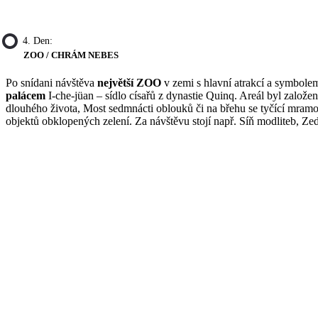
4. Den:
ZOO / CHRÁM NEBES
Po snídani návštěva
největší ZOO
v zemi s hlavní atrakcí a symbol
palácem
I-che-jüan – sídlo císařů z dynastie Quinq. Areál byl založen
dlouhého života, Most sedmnácti oblouků či na břehu se tyčící mram
objektů obklopených zelení. Za návštěvu stojí např. Síň modliteb, Z