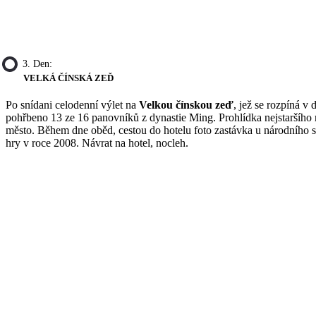
3. Den:
VELKÁ ČÍNSKÁ ZEĎ
Po snídani celodenní výlet na
Velkou čínskou zeď
, jež se rozpíná v
pohřbeno 13 ze 16 panovníků z dynastie Ming. Prohlídka nejstaršího 
město. Během dne oběd, cestou do hotelu foto zastávka u národního 
hry v roce 2008. Návrat na hotel, nocleh.