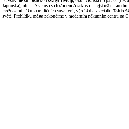
Navštívíme šintoistickou
svatyni Meiji
, okolí císařského paláce (rez
Japonska), oblast Asakusa s
chrámem Asakusa
– nejstarší chrám boh
možnostmi nákupu tradičních suvenýrů, výrobků a specialit.
Tokio S
světě. Prohlídku města zakončíme v moderním nákupním centru na G