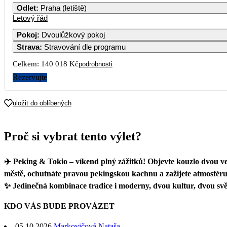
Odlet
:
Praha (letiště)
Letový řád
Pokoj
:
Dvoulůžkový pokoj
Strava
:
Stravování dle programu
Celkem:
140 018 Kč
podrobnosti
Rezervujte
uložit do oblíbených
Proč si vybrat tento výlet?
✈️ Peking & Tokio – víkend plný zážitků! Objevte kouzlo dvou 
městě, ochutnáte pravou pekingskou kachnu a zažijete atmosféru Vel
✨ Jedinečná kombinace tradice i moderny, dvou kultur, dvou svě
KDO VÁS BUDE PROVÁZET
05.10.2026
Markovičová Nataša