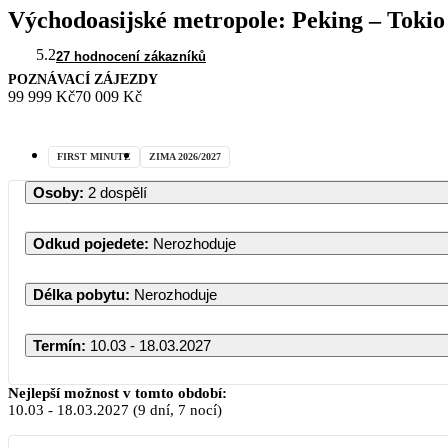
Východoasijské metropole: Peking – Tokio
5.2
27 hodnocení zákazníků
POZNÁVACÍ ZÁJEZDY
99 999 Kč
70 009 Kč
FIRST MINUTE
ZIMA 2026/2027
Osoby
:
2 dospělí
Odkud pojedete
:
Nerozhoduje
Délka pobytu
:
Nerozhoduje
Termín
:
10.03 - 18.03.2027
Nejlepší možnost v tomto období:
10.03
-
18.03.2027
(9 dní, 7 nocí)