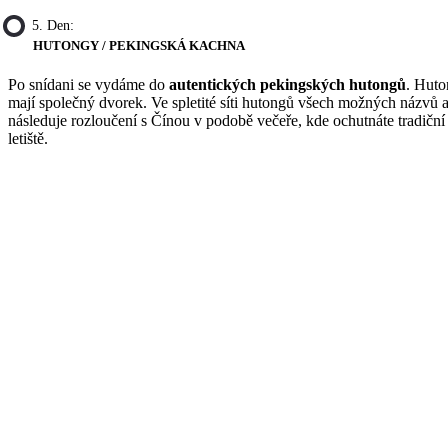
5. Den:
HUTONGY / PEKINGSKÁ KACHNA
Po snídani se vydáme do
autentických pekingských hutongů
. Huto
mají společný dvorek. Ve spletité síti hutongů všech možných názvů a
následuje rozloučení s Čínou v podobě večeře, kde ochutnáte tradiční
letiště.