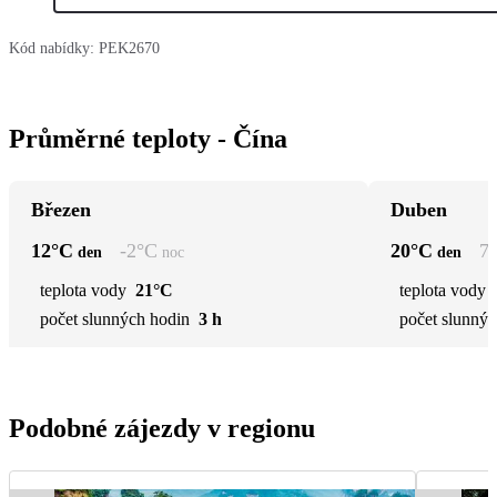
Kód nabídky:
PEK2670
Průměrné teploty - Čína
Březen
Duben
12
°C
-2
°C
20
°C
7
den
noc
den
teplota vody
21°C
teplota vody
počet slunných hodin
3 h
počet slunnýc
Podobné zájezdy v regionu