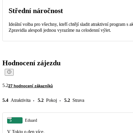
Střední náročnost
Ideální volba pro všechny, kteří chtějí sladit atraktivní program s
Zpravidla alespoň jednou vyrazíme na celodenní výlet.
Hodnocení zájezdu
5.2
27 hodnocení zákazníků
5.4
Atraktivita
5.2
Pokoj
5.2
Strava
5
Eduard
V Tokiu o den více.