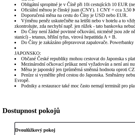
Obligátní spropitné je v Číně při 10i cestujících 10 EUR (
Oficiální měnou je čínský juan (CNY). 1 CNY = cca 3,50 
Doporučená měna na cestu do Číny je USD nebo EUR.
Výměnu peněz uskutečněte na letišti nebo v hotelu a to vžd
zkontrolujte, zda nechybí např. jen růžek - tato bankovka nebud
Do Číny není žádné povinné očkování, nicméně jsou zde něk
stanicí) - tetanus, břišní tyfus, virová hepatitida A + B.
Do Číny je zakázáno přepravovat zapalovače. Powerbanky 
JAPONSKO:
Občané České republiky mohou cestovat do Japonska s plat
Mezinárodní očkovací průkaz není vyžadován a není ani nutn
Měna je japonský jen (průměrná směnná hodnota oproti CZ
Peníze si vyměňte před cestou do Japonska. Směnárny nebu
Evropě.
Podniky a restaurace také moc často nemají terminál pro pl
Dostupnost pokojů
Dvoulůžkový pokoj