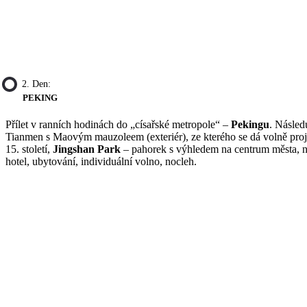
2. Den:
PEKING
Přílet v ranních hodinách do „císařské metropole“ –
Pekingu
. Násled
Tianmen s Maovým mauzoleem (exteriér), ze kterého se dá volně proj
15. století,
Jingshan Park
– pahorek s výhledem na centrum města, ne
hotel, ubytování, individuální volno, nocleh.