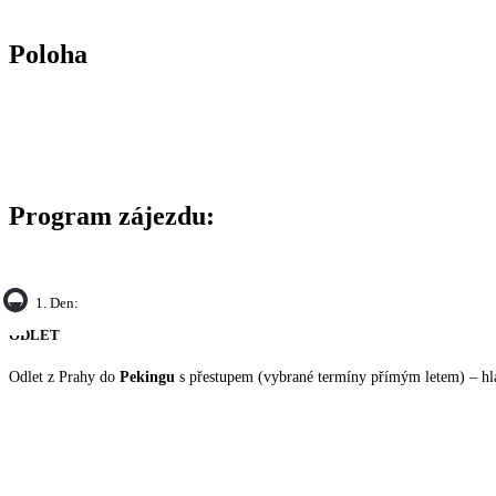
Poloha
Program zájezdu:
1. Den:
ODLET
Odlet z Prahy do
Pekingu
s přestupem (vybrané termíny přímým letem) – hl