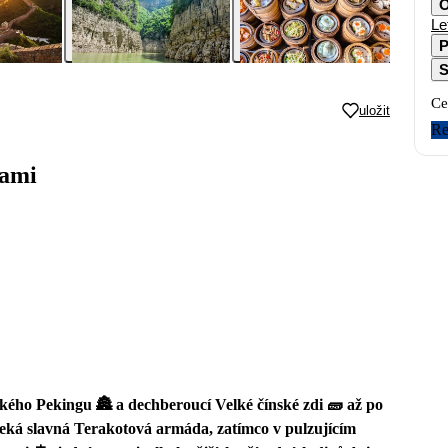
O
Le
P
S
Ce
uložit
Re
kami
ského Pekingu 🏯 a dechberoucí Velké čínské zdi 🧱 až po
 čeká slavná Terakotová armáda, zatímco v pulzujícím