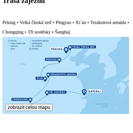
Trasa zájezdu
Peking • Velká čínská zeď • Pingyao • Xi´an • Terakotová armáda •
Chongqing • Tři soutěsky • Šanghaj
zobrazit celou mapu