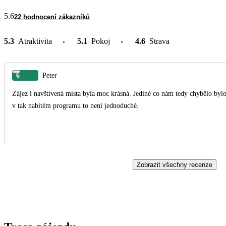
5.6
22 hodnocení zákazníků
5.3
Atraktivita
5.1
Pokoj
4.6
Strava
6
Peter
Zájez i navštívená místa byla moc krásná. Jediné co nám tedy chybělo bylo
v tak nabitém programu to není jednoduché.
Zobrazit všechny recenze