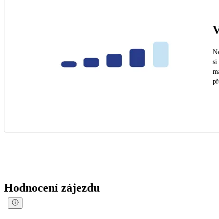
V
Ne
si
ma
př
Hodnocení zájezdu