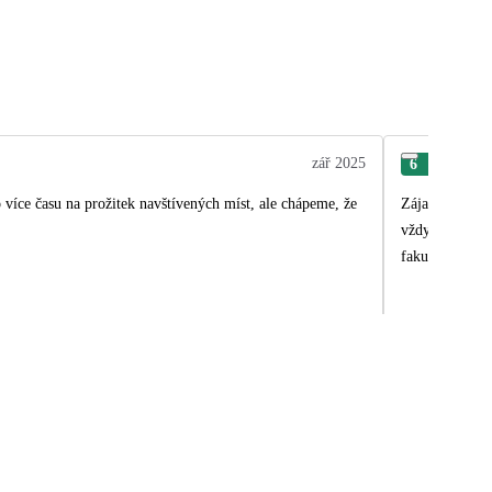
zář 2025
6
Mir
 více času na prožitek navštívených míst, ale chápeme, že
Zájazd bol výborný, veľmi sa nám páčili všetky navštívené miesta. Mali sme úžasného sp
vždy zaujal. Čína je nadherná krajina a tento zájazd nám umožnil vidieť rôzne miesta naprieč krajinou. Veľmi odporúčam priplatiť si
fakultatívne vý