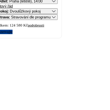
dlet
:
Praha (letiště), 14:00
tový řád
okoj
:
Dvoulůžkový pokoj
trava
:
Stravování dle programu
lkem:
124 580 Kč
podrobnosti
zervujte