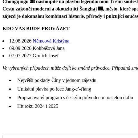
Chongqingu 🌆 nastoupíte na plavbu legendárními Třemi soutěska
Cestu zakončí moderní a okouzlující Šanghaj 🌃, město, které spo
zájezd je dokonalou kombinací historie, přírody i pulzující součas
KDO VÁS BUDE PROVÁZET
12.08.2026
Němcová Kristýna
09.09.2026 Kolibášová Jana
07.07.2027
Grulich Josef
Ve vybraných případech může dojít ke změně průvodce. Případná zm
Největší poklady Číny v jednom zájezdu
Unikátní plavba po řece Jang-c’-ťiang
Propracovaný program s českým průvodcem po celou dobu
Hit roku 2024 i 2025