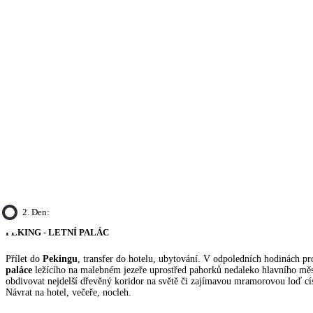
2. Den:
PEKING - LETNÍ PALÁC
Přílet do
Pekingu
, transfer do hotelu, ubytování. V odpoledních hodinách p
paláce
ležícího na malebném jezeře uprostřed pahorků nedaleko hlavního mě
obdivovat nejdelší dřevěný koridor na světě či zajímavou mramorovou loď cí
Návrat na hotel, večeře, nocleh.