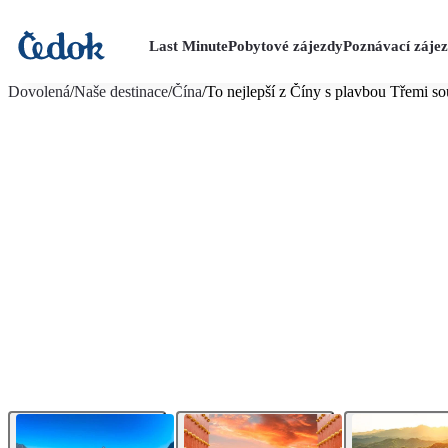
Last Minute
Pobytové zájezdy
Poznávací záje
více fotografií (25)
Dovolená
/
Naše destinace
/
Čína
/
To nejlepší z Číny s plavbou Třemi s