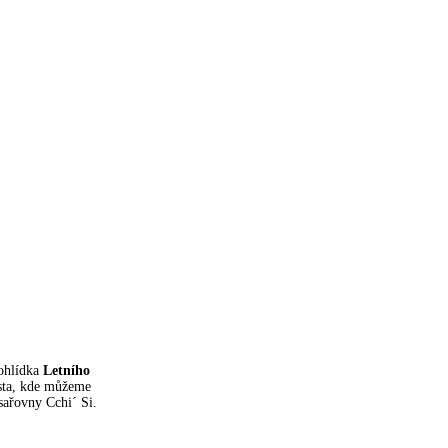
rohlídka
Letního
sta, kde můžeme
sařovny Cchi´ Si.