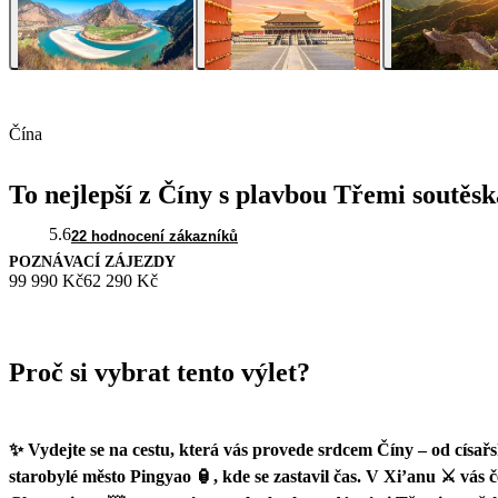
Čína
To nejlepší z Číny s plavbou Třemi soutěs
5.6
22 hodnocení zákazníků
POZNÁVACÍ ZÁJEZDY
99 990 Kč
62 290 Kč
Proč si vybrat tento výlet?
✨ Vydejte se na cestu, která vás provede srdcem Číny – od císař
starobylé město Pingyao 🏮, kde se zastavil čas. V Xi’anu ⚔️ vás