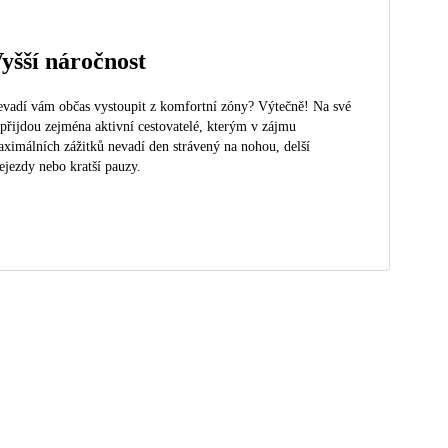
yšší náročnost
vadí vám občas vystoupit z komfortní zóny? Výtečně! Na své
 přijdou zejména aktivní cestovatelé, kterým v zájmu
ximálních zážitků nevadí den strávený na nohou, delší
ejezdy nebo kratší pauzy.