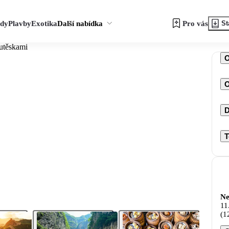
zdy
Plavby
Exotika
Další nabídka
Pro vás
St
outěskami
O
D
T
Ne
11
(1