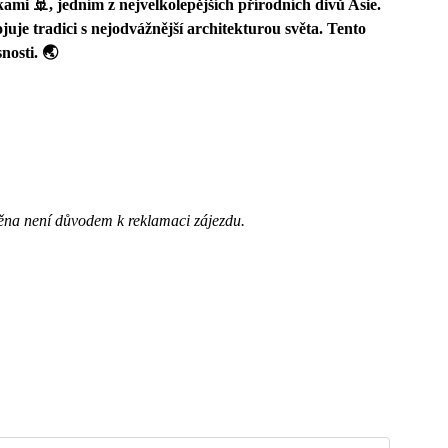
mi 🚢, jedním z nejvelkolepějších přírodních divů Asie.
juje tradici s nejodvážnější architekturou světa. Tento
nosti. 🌏
ěna není důvodem k reklamaci zájezdu.