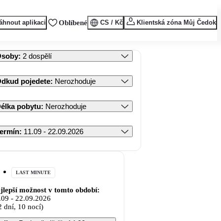
áhnout aplikaci
Oblíbené
CS / Kč
Klientská zóna Můj Čedok
Osoby
:
2 dospělí
dkud pojedete
:
Nerozhoduje
élka pobytu
:
Nerozhoduje
ermín
:
11.09 - 22.09.2026
LAST MINUTE
jlepší možnost v tomto období:
.09
-
22.09.2026
2 dní, 10 nocí)