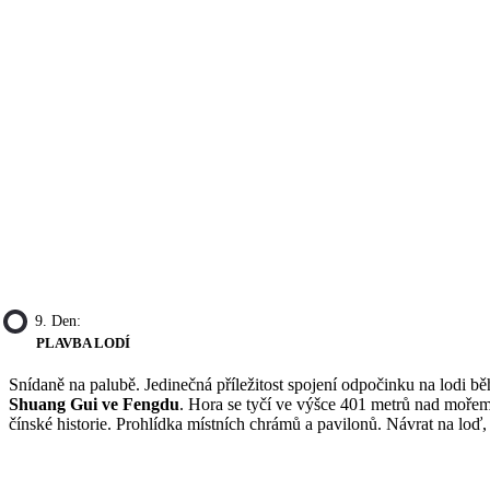
9. Den:
PLAVBA LODÍ
Snídaně na palubě. Jedinečná příležitost spojení odpočinku na lodi b
Shuang Gui ve Fengdu
. Hora se tyčí ve výšce 401 metrů nad mořem,
čínské historie. Prohlídka místních chrámů a pavilonů. Návrat na loď,