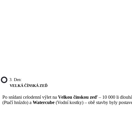
3. Den:
VELKÁ ČÍNSKÁ ZEĎ
Po snídani celodenní výlet na
Velkou čínskou zeď
– 10 000 li dlouh
(Ptačí hnízdo) a
Watercube
(Vodní kostky) – obě stavby byly postave