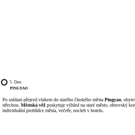
5. Den:
PINGYAO
Po snídani přejezd vlakem do starého čínského města
Pingyao
, ubyt
střechou.
Městská věž
poskytuje výhled na staré město, obrovský k
individuální prohlídce města, večeře, nocleh v hotelu.