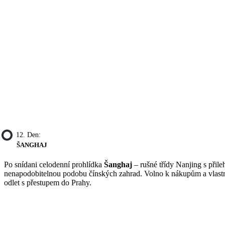
12. Den:
ŠANGHAJ
Po snídani celodenní prohlídka
Šanghaj
– rušné třídy Nanjing s při
nenapodobitelnou podobu čínských zahrad. Volno k nákupům a vlastním
odlet s přestupem do Prahy.