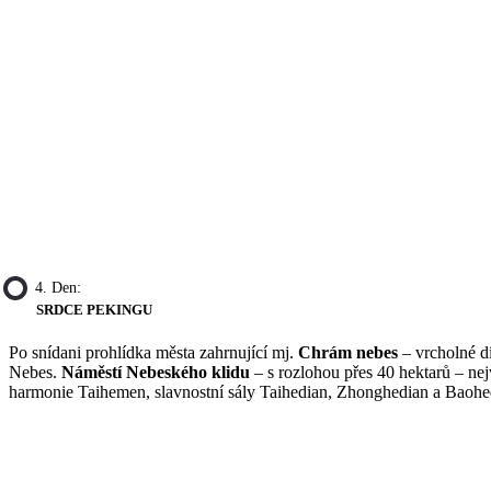
4. Den:
SRDCE PEKINGU
Po snídani prohlídka města zahrnující mj.
Chrám nebes
– vrcholné d
Nebes.
Náměstí Nebeského klidu
– s rozlohou přes 40 hektarů – nej
harmonie Taihemen, slavnostní sály Taihedian, Zhonghedian a Baohed