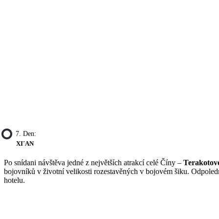
7. Den:
XI´AN
Po snídani návštěva jedné z největších atrakcí celé Číny –
Terakotov
bojovníků v životní velikosti rozestavěných v bojovém šiku. Odpole
hotelu.