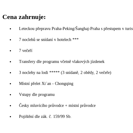
Cena zahrnuje:
Leteckou přepravu Praha-Peking/Šanghaj-Praha s přestupem v turisti
7 noclehů se snídaní v hotelech ***
7 večeří
Transfery dle programu včetně vlakových jízdenek
3 noclehy na lodi ***** (3 snídaně, 2 obědy, 2 večeře)
Místní přelet Xi´an - Chongqing
Vstupy dle programu
Česky mluvícího průvodce + místní průvodce
Pojištění dle zák. č. 159/99 Sb.