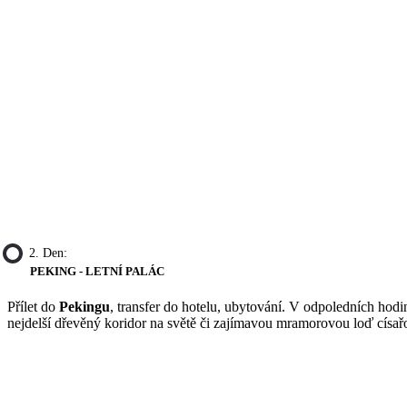
2. Den:
PEKING - LETNÍ PALÁC
Přílet do
Pekingu
, transfer do hotelu, ubytování. V odpoledních hod
nejdelší dřevěný koridor na světě či zajímavou mramorovou loď císařo