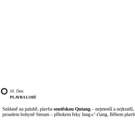
10. Den:
PLAVBA LODÍ
Snídaně na palubě, plavba
soutěskou Qutang
– nejmenší a nejkratší
proudem bohyně Stream – přítokem řeky Jang-c’-ťiang. Během plavby 