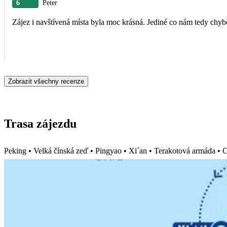
6
Peter
Zájez i navštívená místa byla moc krásná. Jediné co nám tedy chyb
Zobrazit všechny recenze
Trasa zájezdu
Peking • Velká čínská zeď • Pingyao • Xi´an • Terakotová armáda • 