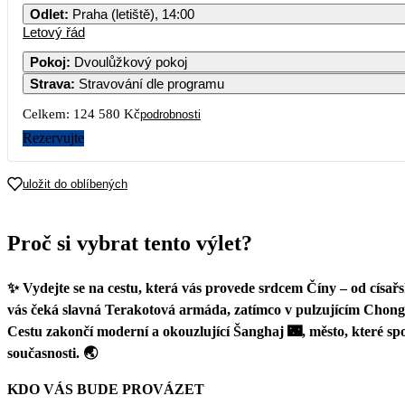
Odlet
:
Praha (letiště), 14:00
Letový řád
Pokoj
:
Dvoulůžkový pokoj
Strava
:
Stravování dle programu
Celkem:
124 580 Kč
podrobnosti
Rezervujte
uložit do oblíbených
Proč si vybrat tento výlet?
✨ Vydejte se na cestu, která vás provede srdcem Číny – od císařs
vás čeká slavná Terakotová armáda, zatímco v pulzujícím Chongq
Cestu zakončí moderní a okouzlující Šanghaj 🌃, město, které spoj
současnosti. 🌏
KDO VÁS BUDE PROVÁZET