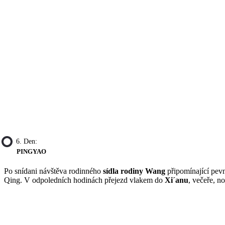
6. Den:
PINGYAO
Po snídani návštěva rodinného
sídla rodiny Wang
připomínající pevn
Qing. V odpoledních hodinách přejezd vlakem do
Xi´anu
, večeře, n