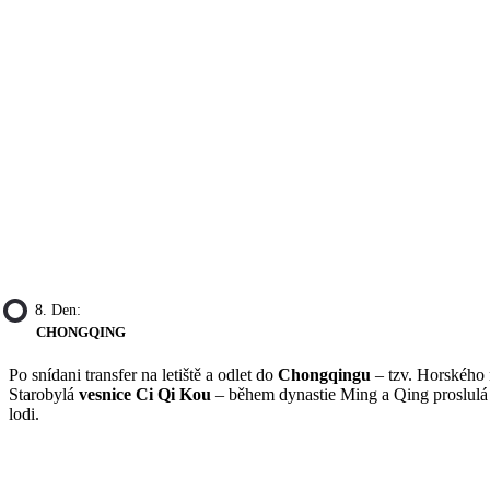
8. Den:
CHONGQING
Po snídani transfer na letiště a odlet do
Chongqingu
– tzv. Horského 
Starobylá
vesnice Ci Qi Kou
– během dynastie Ming a Qing proslulá 
lodi.