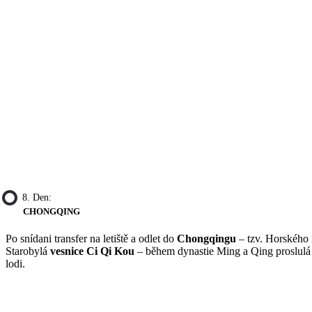
8. Den:
CHONGQING
Po snídani transfer na letiště a odlet do
Chongqingu
– tzv. Horského 
Starobylá
vesnice Ci Qi Kou
– během dynastie Ming a Qing proslulá 
lodi.