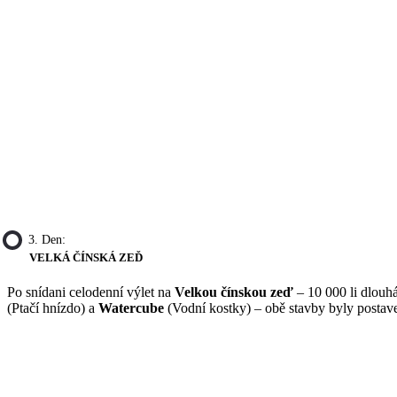
3. Den:
VELKÁ ČÍNSKÁ ZEĎ
Po snídani celodenní výlet na
Velkou čínskou zeď
– 10 000 li dlouh
(Ptačí hnízdo) a
Watercube
(Vodní kostky) – obě stavby byly postave