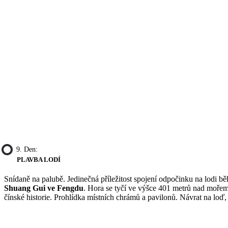
9. Den:
PLAVBA LODÍ
Snídaně na palubě. Jedinečná příležitost spojení odpočinku na lodi b
Shuang Gui ve Fengdu
. Hora se tyčí ve výšce 401 metrů nad mořem,
čínské historie. Prohlídka místních chrámů a pavilonů. Návrat na loď,