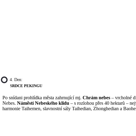
4. Den:
SRDCE PEKINGU
Po snídani prohlídka města zahrnující mj.
Chrám nebes
– vrcholné d
Nebes.
Náměstí Nebeského klidu
– s rozlohou přes 40 hektarů – nej
harmonie Taihemen, slavnostní sály Taihedian, Zhonghedian a Baohed