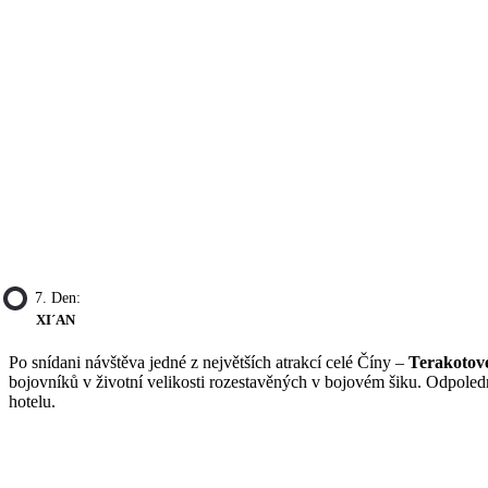
7. Den:
XI´AN
Po snídani návštěva jedné z největších atrakcí celé Číny –
Terakotov
bojovníků v životní velikosti rozestavěných v bojovém šiku. Odpole
hotelu.