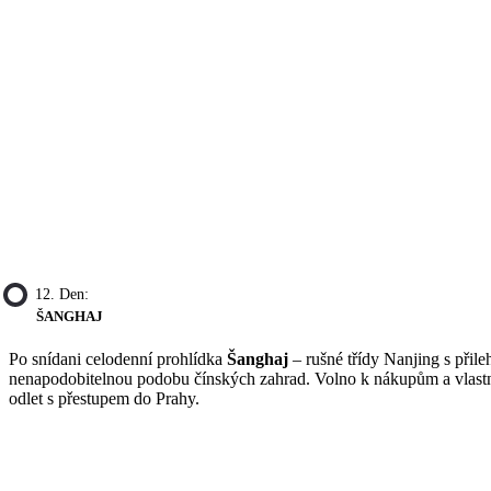
12. Den:
ŠANGHAJ
Po snídani celodenní prohlídka
Šanghaj
– rušné třídy Nanjing s při
nenapodobitelnou podobu čínských zahrad. Volno k nákupům a vlastním
odlet s přestupem do Prahy.