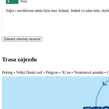
6
Peter
Zájez i navštívená místa byla moc krásná. Jediné co nám tedy chyb
Zobrazit všechny recenze
Trasa zájezdu
Peking • Velká čínská zeď • Pingyao • Xi´an • Terakotová armáda • 