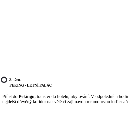
2. Den:
PEKING - LETNÍ PALÁC
Přílet do
Pekingu
, transfer do hotelu, ubytování. V odpoledních hod
nejdelší dřevěný koridor na světě či zajímavou mramorovou loď císařo