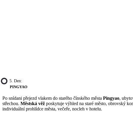
5. Den:
PINGYAO
Po snídani přejezd vlakem do starého čínského města
Pingyao
, ubyt
střechou.
Městská věž
poskytuje výhled na staré město, obrovský k
individuální prohlídce města, večeře, nocleh v hotelu.