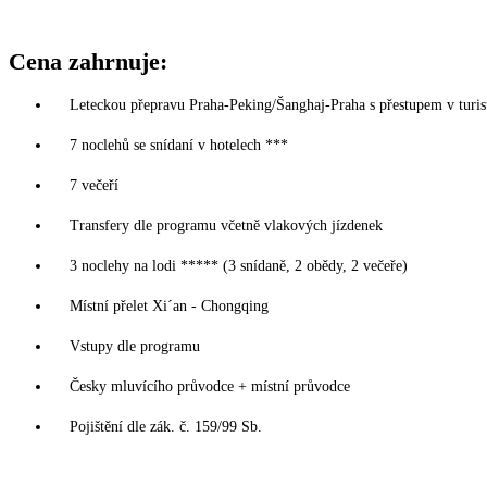
Cena zahrnuje:
Leteckou přepravu Praha-Peking/Šanghaj-Praha s přestupem v turisti
7 noclehů se snídaní v hotelech ***
7 večeří
Transfery dle programu včetně vlakových jízdenek
3 noclehy na lodi ***** (3 snídaně, 2 obědy, 2 večeře)
Místní přelet Xi´an - Chongqing
Vstupy dle programu
Česky mluvícího průvodce + místní průvodce
Pojištění dle zák. č. 159/99 Sb.