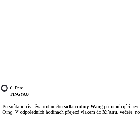
6. Den:
PINGYAO
Po snídani návštěva rodinného
sídla rodiny Wang
připomínající pevn
Qing. V odpoledních hodinách přejezd vlakem do
Xi´anu
, večeře, n