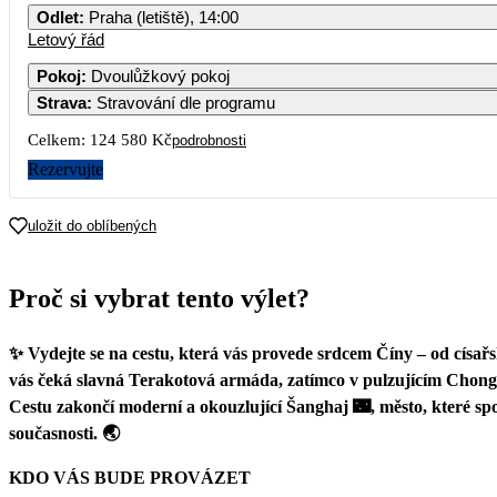
Odlet
:
Praha (letiště), 14:00
Letový řád
Pokoj
:
Dvoulůžkový pokoj
Strava
:
Stravování dle programu
Celkem:
124 580 Kč
podrobnosti
Rezervujte
uložit do oblíbených
Proč si vybrat tento výlet?
✨ Vydejte se na cestu, která vás provede srdcem Číny – od císařs
vás čeká slavná Terakotová armáda, zatímco v pulzujícím Chongq
Cestu zakončí moderní a okouzlující Šanghaj 🌃, město, které spoj
současnosti. 🌏
KDO VÁS BUDE PROVÁZET