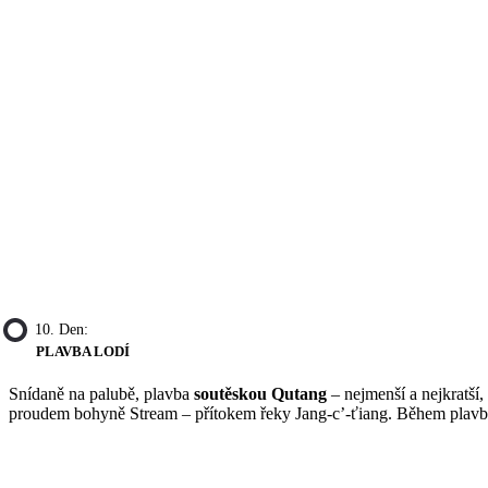
10. Den:
PLAVBA LODÍ
Snídaně na palubě, plavba
soutěskou Qutang
– nejmenší a nejkratší
proudem bohyně Stream – přítokem řeky Jang-c’-ťiang. Během plavby 