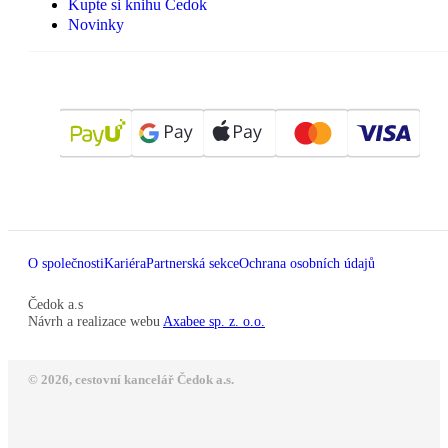
Kupte si knihu Čedok
Novinky
O společnosti
Kariéra
Partnerská sekce
Ochrana osobních údajů
Čedok a.s
Návrh a realizace webu
Axabee sp. z. o.o.
© 2026, cestovní kancelář Čedok a.s.