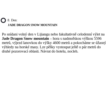
8. Den:
JADE DRAGON SNOW MOUNTAIN
Po snídani volný den v Lijiangu nebo fakultativně celodenní výlet na
Jade Dragon Snow mountain
– hora s nadmořskou výškou 5596
metrů, výjezd lanovkou do výšky 4600 metrů a pokocháme se úžasn
výhledy na horské masy. Lze pěšky vystoupat ještě o pár metrů do
druhé pozorovací oblasti. Návrat do hotelu, nocleh.