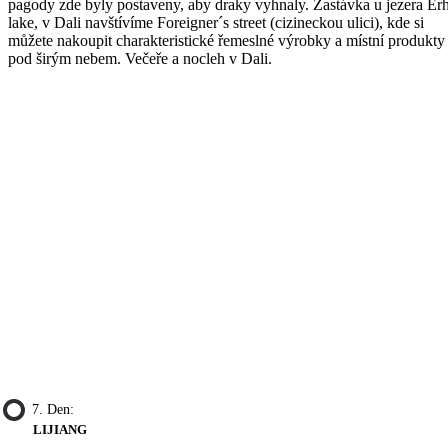
pagody zde byly postaveny, aby draky vyhnaly. Zastávka u jezera Erh
lake, v Dali navštívíme Foreigner´s street (cizineckou ulici), kde si
můžete nakoupit charakteristické řemeslné výrobky a místní produkty
pod širým nebem. Večeře a nocleh v Dali.
7. Den:
LIJIANG