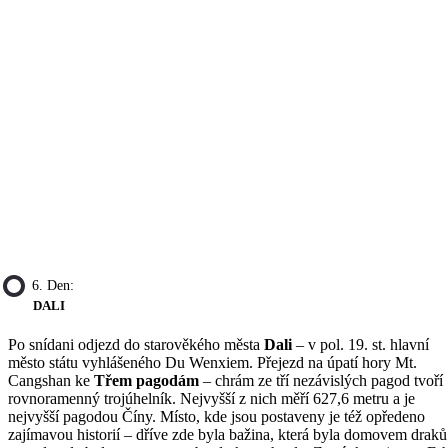
6. Den:
DALI
Po snídani odjezd do starověkého města
Dali
– v pol. 19. st. hlavní
město státu vyhlášeného Du Wenxiem. Přejezd na úpatí hory Mt.
Cangshan ke
Třem pagodám
– chrám ze tří nezávislých pagod tvoří
rovnoramenný trojúhelník. Nejvyšší z nich měří 627,6 metru a je
nejvyšší pagodou Číny. Místo, kde jsou postaveny je též opředeno
zajímavou historií – dříve zde byla bažina, která byla domovem draků