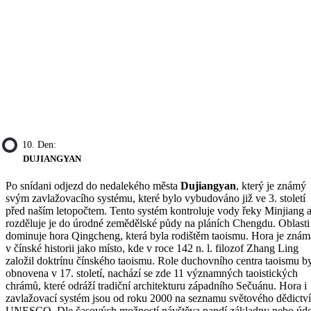
10. Den:
DUJIANGYAN
Po snídani odjezd do nedalekého města
Dujiangyan
, který je známý
svým zavlažovacího systému, které bylo vybudováno již ve 3. století
před naším letopočtem. Tento systém kontroluje vody řeky Minjiang 
rozděluje je do úrodné zemědělské půdy na pláních Chengdu. Oblasti
dominuje hora Qingcheng, která byla rodištěm taoismu. Hora je znám
v čínské historii jako místo, kde v roce 142 n. l. filozof Zhang Ling
založil doktrínu čínského taoismu. Role duchovního centra taoismu b
obnovena v 17. století, nachází se zde 11 významných taoistických
chrámů, které odráží tradiční architekturu západního Sečuánu. Hora i
zavlažovací systém jsou od roku 2000 na seznamu světového dědictví
UNESCO. Dle časových možností návštěva pandí základny nebo údo