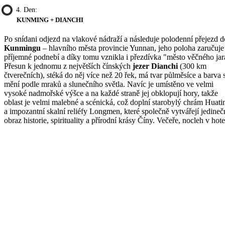
4. Den:
KUNMING + DIANCHI
Po snídani odjezd na vlakové nádraží a následuje polodenní přejezd d
Kunmingu
– hlavního města provincie Yunnan, jeho poloha zaručuje
příjemné podnebí a díky tomu vznikla i přezdívka "město věčného jar
Přesun k jednomu z největších čínských
jezer Dianchi
(300 km
čtverečních), stéká do něj více než 20 řek, má tvar půlměsíce a barva 
mění podle mraků a slunečního světla. Navíc je umístěno ve velmi
vysoké nadmořské výšce a na každé straně jej obklopují hory, takže
oblast je velmi malebné a scénická, což doplní starobylý chrám Huati
a impozantní skalní reliéfy Longmen, které společně vytvářejí jedine
obraz historie, spirituality a přírodní krásy Číny. Večeře, nocleh v hote