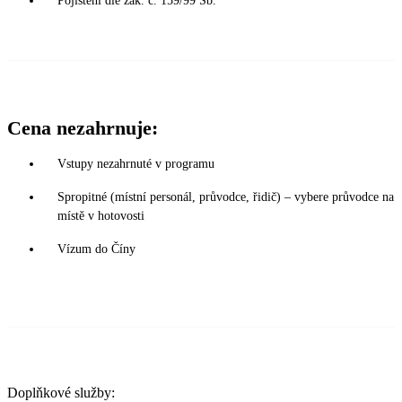
Pojištění dle zák. č. 159/99 Sb.
Cena nezahrnuje:
Vstupy nezahrnuté v programu
Spropitné (místní personál, průvodce, řidič) – vybere průvodce na
místě v hotovosti
Vízum do Číny
Doplňkové služby: