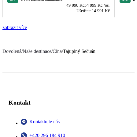
49 990 Kč
34 999 Kč
/os.
Ušetřete
14 991 Kč
zobrazit více
Dovolená
/
Naše destinace
/
Čína
/
Tajuplný Sečuán
Kontakt
Kontaktujte nás
+420 296 184 910