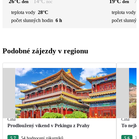
26
°C
14
°C
19
°C
7
den
noc
den
teplota vody
28°C
teplota vody
počet slunných hodin
6 h
počet slunnýc
Podobné zájezdy v regionu
Čína
Čína
Prodloužený víkend v Pekingu z Prahy
To nejle
5.7
54 hodnocení zákazníků
5.6
22