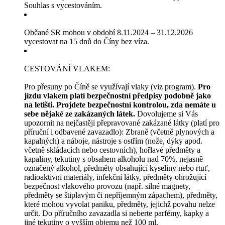
Souhlas s vycestováním.
Občané SR mohou v období 8.11.2024 – 31.12.2026
vycestovat na 15 dnů do Číny bez víza.
CESTOVÁNÍ VLAKEM:
Pro přesuny po Číně se využívají vlaky (viz program).
Pro
jízdu vlakem platí bezpečnostní předpisy podobně jako
na letišti. Projdete bezpečnostní kontrolou, zda nemáte u
sebe nějaké ze zakázaných látek.
Dovolujeme si Vás
upozornit na nejčastěji přepravované zakázané látky (platí pro
příruční i odbavené zavazadlo): Zbraně (včetně plynových a
kapalných) a náboje, nástroje s ostřím (nože, dýky apod.
včetně skládacích nebo cestovních), hořlavé předměty a
kapaliny, tekutiny s obsahem alkoholu nad 70%, nejasně
označený alkohol, předměty obsahující kyseliny nebo rtuť,
radioaktivní materiály, infekční látky, předměty ohrožující
bezpečnost vlakového provozu (např. silné magnety,
předměty se štiplavým či nepříjemným zápachem), předměty,
které mohou vyvolat paniku, předměty, jejichž povahu nelze
určit. Do příručního zavazadla si neberte parfémy, kapky a
jiné tekutiny o vyšším objemu než 100 ml.