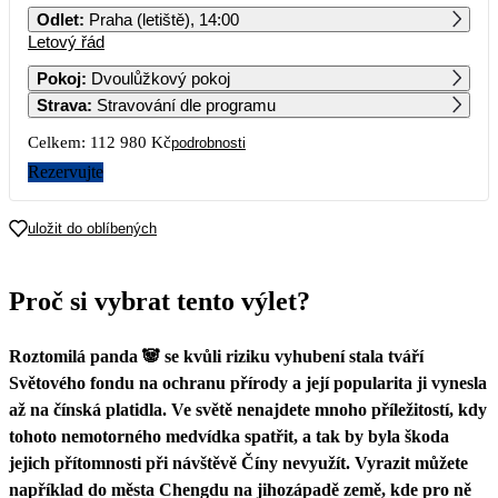
Odlet
:
Praha (letiště), 14:00
Letový řád
1
2
3
4
5
6
Pokoj
:
Dvoulůžkový pokoj
Strava
:
Stravování dle programu
7
8
9
10
11
12
13
56 490
Celkem:
112 980 Kč
podrobnosti
14
15
16
17
18
19
20
Rezervujte
21
22
23
24
25
26
27
uložit do oblíbených
28
29
30
Proč si vybrat tento výlet?
Roztomilá panda 🐼 se kvůli riziku vyhubení stala tváří
Světového fondu na ochranu přírody a její popularita ji vynesla
až na čínská platidla. Ve světě nenajdete mnoho příležitostí, kdy
tohoto nemotorného medvídka spatřit, a tak by byla škoda
jejich přítomnosti při návštěvě Číny nevyužít. Vyrazit můžete
například do města Chengdu na jihozápadě země, kde pro ně