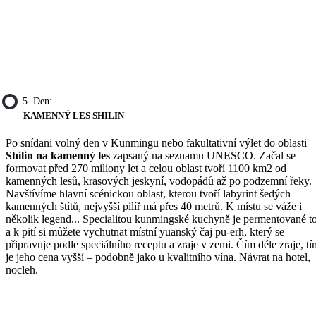
5. Den:
KAMENNÝ LES SHILIN
Po snídani volný den v Kunmingu nebo fakultativní výlet do oblasti
Shilin na kamenný les
zapsaný na seznamu UNESCO. Začal se
formovat před 270 miliony let a celou oblast tvoří 1100 km2 od
kamenných lesů, krasových jeskyní, vodopádů až po podzemní řeky.
Navštívíme hlavní scénickou oblast, kterou tvoří labyrint šedých
kamenných štítů, nejvyšší pilíř má přes 40 metrů. K místu se váže i
několik legend... Specialitou kunmingské kuchyně je permentované t
a k pití si můžete vychutnat místní yuanský čaj pu-erh, který se
připravuje podle speciálního receptu a zraje v zemi. Čím déle zraje, tí
je jeho cena vyšší – podobně jako u kvalitního vína. Návrat na hotel,
nocleh.