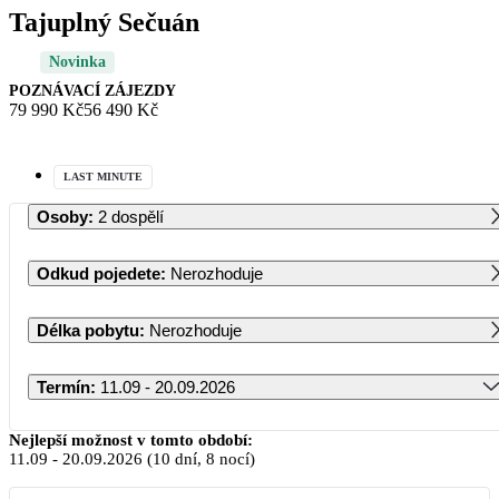
Tajuplný Sečuán
Novinka
POZNÁVACÍ ZÁJEZDY
79 990 Kč
56 490 Kč
LAST MINUTE
Osoby
:
2 dospělí
Odkud pojedete
:
Nerozhoduje
Délka pobytu
:
Nerozhoduje
Termín
:
11.09 - 20.09.2026
Září 2026
Nejlepší možnost v tomto období:
11.09
-
20.09.2026
(10 dní, 8 nocí)
PO
ÚT
ST
ČT
PÁ
SO
NE