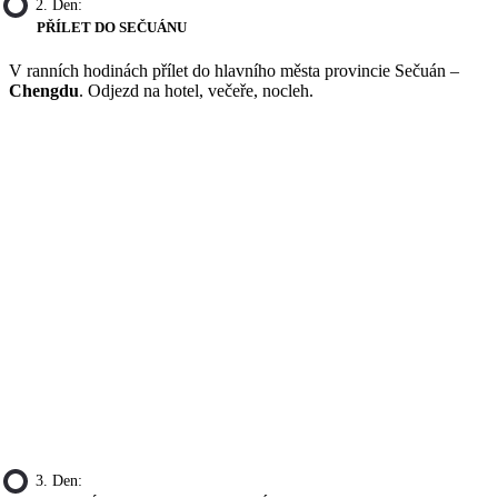
2. Den:
PŘÍLET DO SEČUÁNU
V ranních hodinách přílet do hlavního města provincie Sečuán –
Chengdu
. Odjezd na hotel, večeře, nocleh.
3. Den: