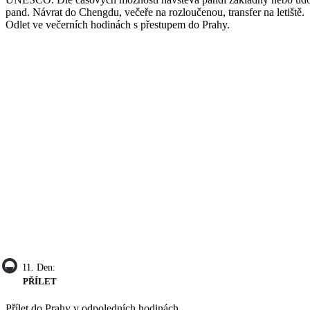
pand. Návrat do Chengdu, večeře na rozloučenou, transfer na letiště.
Odlet ve večerních hodinách s přestupem do Prahy.
11. Den:
PŘÍLET
Přílet do Prahy v odpoledních hodinách.