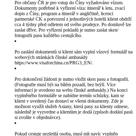
Pro občany ČR je pro vstup do Číny vyžadováno vízum.
Dokumenty potřebné k vyřízení víza: itinerář k letu, zvací
dopis z Číny, program a itinerář v angličtině, licenci
partnerské CK a potvrzení z jednotlivých hotelů klient obdrží
cca 4 týdny před odletem od svého prodejce. Po domluvě lze
zaslat dříve. Pro vyřízení pokladů je nutno zaslat sken/
fotografii pasu každého cestujícího.
Po zaslání dokumentů si klient sám vyplní vízový formulář na
webových stránkách čínské ambasády
https://www.visaforchina.cn/PRG3_EN/.
Pro dokončení žádosti je nutno vložit sken pasu a fotografii.
(Fotografie musí být na bílém pozadí, bez brýlí. Více
informací je uvedeno na webu čínské ambasády.) Na konci
vyplněného formuláře se nabídne termín schůzky, kam se
klient v uvedený čas dostaví se všemi dokumenty. Zde je
možnost využít služeb Asiany, která pasy za klienty odnese,
následně je vyzvedne a klientům je dodá (způsob dodání pasů
si zvolíte v objednávce).
Pokud cestuje nezletilá osoba, musí mít navíc vyplněn