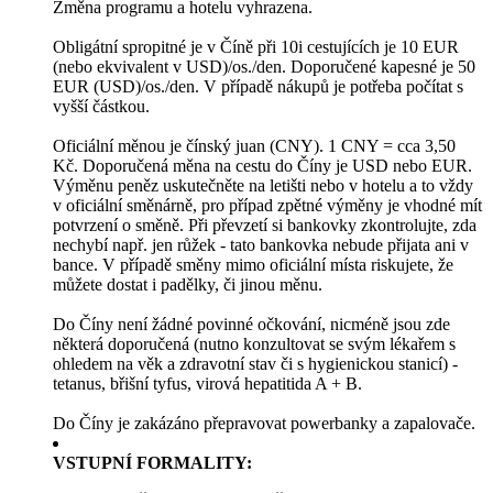
Změna programu a hotelu vyhrazena.
Obligátní spropitné je v Číně při 10i cestujících je 10 EUR
(nebo ekvivalent v USD)/os./den. Doporučené kapesné je 50
EUR (USD)/os./den. V případě nákupů je potřeba počítat s
vyšší částkou.
Oficiální měnou je čínský juan (CNY). 1 CNY = cca 3,50
Kč. Doporučená měna na cestu do Číny je USD nebo EUR.
Výměnu peněz uskutečněte na letišti nebo v hotelu a to vždy
v oficiální směnárně, pro případ zpětné výměny je vhodné mít
potvrzení o směně. Při převzetí si bankovky zkontrolujte, zda
nechybí např. jen růžek - tato bankovka nebude přijata ani v
bance. V případě směny mimo oficiální místa riskujete, že
můžete dostat i padělky, či jinou měnu.
Do Číny není žádné povinné očkování, nicméně jsou zde
některá doporučená (nutno konzultovat se svým lékařem s
ohledem na věk a zdravotní stav či s hygienickou stanicí) -
tetanus, břišní tyfus, virová hepatitida A + B.
Do Číny je zakázáno přepravovat powerbanky a zapalovače.
VSTUPNÍ FORMALITY: