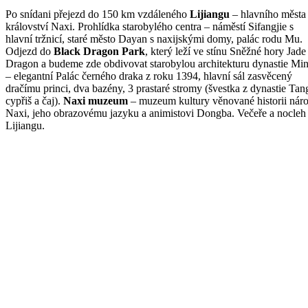
Po snídani přejezd do 150 km vzdáleného
Lijiangu
– hlavního města
království Naxi. Prohlídka starobylého centra – náměstí Sifangjie s
hlavní tržnicí, staré město Dayan s naxijskými domy, palác rodu Mu.
Odjezd do
Black Dragon Park
, který leží ve stínu Sněžné hory Jade
Dragon a budeme zde obdivovat starobylou architekturu dynastie Mi
– elegantní Palác černého draka z roku 1394, hlavní sál zasvěcený
dračímu princi, dva bazény, 3 prastaré stromy (švestka z dynastie Tan
cypřiš a čaj).
Naxi muzeum
– muzeum kultury věnované historii nár
Naxi, jeho obrazovému jazyku a animistovi Dongba. Večeře a nocleh
Lijiangu.