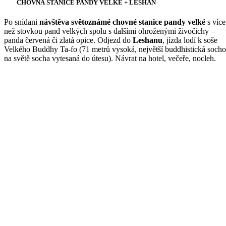
CHOVNÁ STANICE PANDY VELKÉ + LESHAN
Po snídani
návštěva světoznámé chovné stanice pandy velké
s více
než stovkou pand velkých spolu s dalšími ohroženými živočichy –
panda červená či zlatá opice. Odjezd do
Leshanu
, jízda lodí k soše
Velkého Buddhy Ta-fo (71 metrů vysoká, největší buddhistická soch
na světě socha vytesaná do útesu). Návrat na hotel, večeře, nocleh.