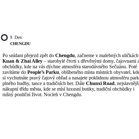
9. Den:
CHENGDU
Po snídani přejezd zpět do
Chengdu
, začneme v malebných uličkách
Kuan & Zhai Alley
– starobylé čtvrti s dřevěnými domy, čajovnami 
obchůdky, kde na vás dýchne atmosféra starodávného Sečuánu. Poté
zavítáme do
People’s Parku
, oblíbeného místa místních obyvatel, kd
si vychutnáte pravý čajový obřad a nasajete poklidnou atmosféru par
plného hudby, tance a tradičních her. Dále
Chunxi Road
, nejslavnějš
nákupní třídu města, kde se mísí luxusní butiky, tradiční obchůdky i
rušný pouliční život. Nocleh v Chengdu.