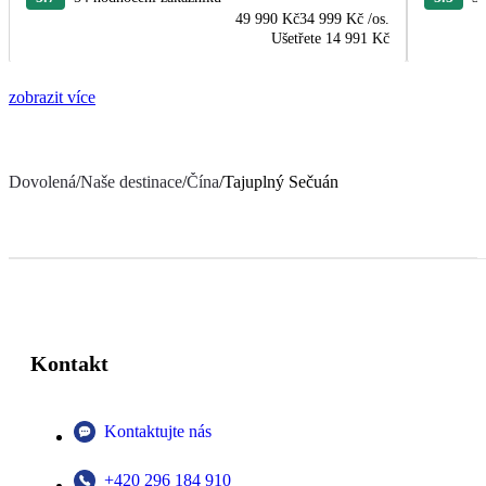
49 990 Kč
34 999 Kč
/os.
Ušetřete
14 991 Kč
zobrazit více
Dovolená
/
Naše destinace
/
Čína
/
Tajuplný Sečuán
Kontakt
Kontaktujte nás
+420 296 184 910