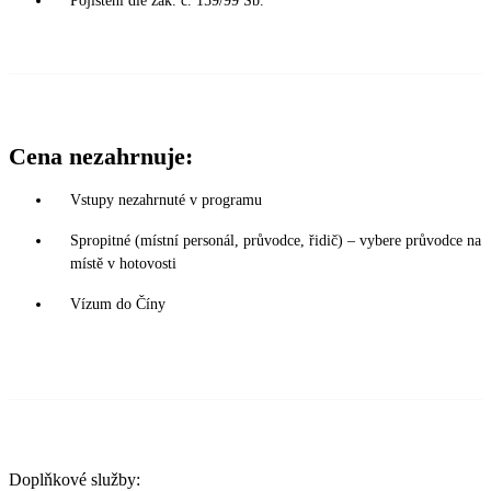
Pojištění dle zák. č. 159/99 Sb.
Cena nezahrnuje:
Vstupy nezahrnuté v programu
Spropitné (místní personál, průvodce, řidič) – vybere průvodce na
místě v hotovosti
Vízum do Číny
Doplňkové služby: