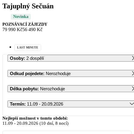
Tajuplný Sečuán
Novinka
POZNÁVACÍ ZÁJEZDY
79 990 Kč
56 490 Kč
LAST MINUTE
Osoby
:
2 dospělí
Odkud pojedete
:
Nerozhoduje
Délka pobytu
:
Nerozhoduje
Termín
:
11.09 - 20.09.2026
Září 2026
Nejlepší možnost v tomto období:
11.09
-
20.09.2026
(10 dní, 8 nocí)
PO
ÚT
ST
ČT
PÁ
SO
NE