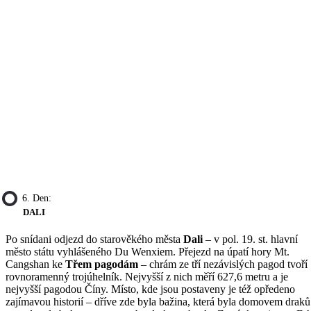
6. Den:
DALI
Po snídani odjezd do starověkého města
Dali
– v pol. 19. st. hlavní
město státu vyhlášeného Du Wenxiem. Přejezd na úpatí hory Mt.
Cangshan ke
Třem pagodám
– chrám ze tří nezávislých pagod tvoří
rovnoramenný trojúhelník. Nejvyšší z nich měří 627,6 metru a je
nejvyšší pagodou Číny. Místo, kde jsou postaveny je též opředeno
zajímavou historií – dříve zde byla bažina, která byla domovem draků