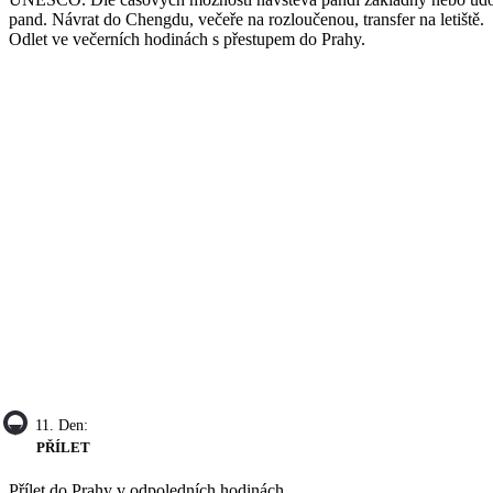
pand. Návrat do Chengdu, večeře na rozloučenou, transfer na letiště.
Odlet ve večerních hodinách s přestupem do Prahy.
11. Den:
PŘÍLET
Přílet do Prahy v odpoledních hodinách.