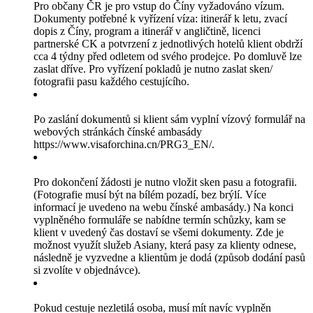
Pro občany ČR je pro vstup do Číny vyžadováno vízum.
Dokumenty potřebné k vyřízení víza: itinerář k letu, zvací
dopis z Číny, program a itinerář v angličtině, licenci
partnerské CK a potvrzení z jednotlivých hotelů klient obdrží
cca 4 týdny před odletem od svého prodejce. Po domluvě lze
zaslat dříve. Pro vyřízení pokladů je nutno zaslat sken/
fotografii pasu každého cestujícího.
Po zaslání dokumentů si klient sám vyplní vízový formulář na
webových stránkách čínské ambasády
https://www.visaforchina.cn/PRG3_EN/.
Pro dokončení žádosti je nutno vložit sken pasu a fotografii.
(Fotografie musí být na bílém pozadí, bez brýlí. Více
informací je uvedeno na webu čínské ambasády.) Na konci
vyplněného formuláře se nabídne termín schůzky, kam se
klient v uvedený čas dostaví se všemi dokumenty. Zde je
možnost využít služeb Asiany, která pasy za klienty odnese,
následně je vyzvedne a klientům je dodá (způsob dodání pasů
si zvolíte v objednávce).
Pokud cestuje nezletilá osoba, musí mít navíc vyplněn