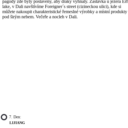
pagody zde byly postaveny, aby draky vyhnaly. Zastávka u jezera Erh
lake, v Dali navštívíme Foreigner´s street (cizineckou ulici), kde si
můžete nakoupit charakteristické řemeslné výrobky a místní produkty
pod širým nebem. Večeře a nocleh v Dali.
7. Den:
LIJIANG