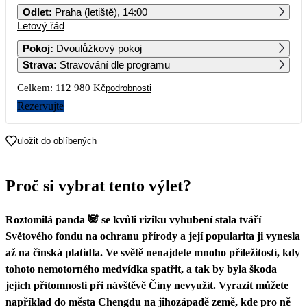
Odlet
:
Praha (letiště), 14:00
Letový řád
1
2
3
4
5
6
Pokoj
:
Dvoulůžkový pokoj
Strava
:
Stravování dle programu
7
8
9
10
11
12
13
56 490
Celkem:
112 980 Kč
podrobnosti
14
15
16
17
18
19
20
Rezervujte
21
22
23
24
25
26
27
uložit do oblíbených
28
29
30
Proč si vybrat tento výlet?
Roztomilá panda 🐼 se kvůli riziku vyhubení stala tváří
Světového fondu na ochranu přírody a její popularita ji vynesla
až na čínská platidla. Ve světě nenajdete mnoho příležitostí, kdy
tohoto nemotorného medvídka spatřit, a tak by byla škoda
jejich přítomnosti při návštěvě Číny nevyužít. Vyrazit můžete
například do města Chengdu na jihozápadě země, kde pro ně