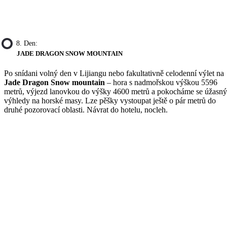
8. Den:
JADE DRAGON SNOW MOUNTAIN
Po snídani volný den v Lijiangu nebo fakultativně celodenní výlet na
Jade Dragon Snow mountain
– hora s nadmořskou výškou 5596
metrů, výjezd lanovkou do výšky 4600 metrů a pokocháme se úžasn
výhledy na horské masy. Lze pěšky vystoupat ještě o pár metrů do
druhé pozorovací oblasti. Návrat do hotelu, nocleh.