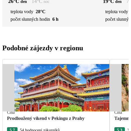
26
°C
14
°C
19
°C
7
den
noc
den
teplota vody
28°C
teplota vody
počet slunných hodin
6 h
počet slunnýc
Podobné zájezdy v regionu
Čína
Čína
Prodloužený víkend v Pekingu z Prahy
Tajemná
5.7
54 hodnocení zákazníků
5.3
34