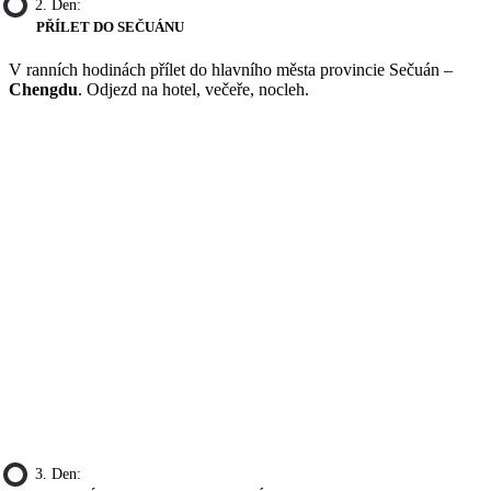
2. Den:
PŘÍLET DO SEČUÁNU
V ranních hodinách přílet do hlavního města provincie Sečuán –
Chengdu
. Odjezd na hotel, večeře, nocleh.
3. Den: