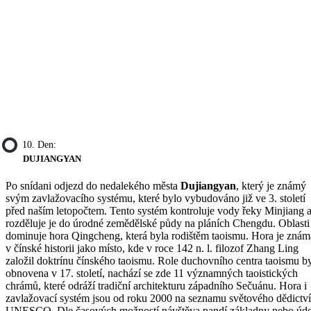
10. Den:
DUJIANGYAN
Po snídani odjezd do nedalekého města
Dujiangyan
, který je známý
svým zavlažovacího systému, které bylo vybudováno již ve 3. století
před naším letopočtem. Tento systém kontroluje vody řeky Minjiang 
rozděluje je do úrodné zemědělské půdy na pláních Chengdu. Oblasti
dominuje hora Qingcheng, která byla rodištěm taoismu. Hora je znám
v čínské historii jako místo, kde v roce 142 n. l. filozof Zhang Ling
založil doktrínu čínského taoismu. Role duchovního centra taoismu b
obnovena v 17. století, nachází se zde 11 významných taoistických
chrámů, které odráží tradiční architekturu západního Sečuánu. Hora i
zavlažovací systém jsou od roku 2000 na seznamu světového dědictví
UNESCO. Dle časových možností návštěva pandí základny nebo údo