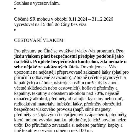
Souhlas s vycestováním.
Občané SR mohou v období 8.11.2024 – 31.12.2026
vycestovat na 15 dnů do Číny bez víza.
CESTOVÁNÍ VLAKEM:
Pro přesuny po Číně se využívají vlaky (viz program).
Pro
jízdu vlakem platí bezpečnostní předpisy podobně jako
na letišti. Projdete bezpečnostní kontrolou, zda nemáte u
sebe nějaké ze zakázaných látek.
Dovolujeme si Vás
upozornit na nejčastěji přepravované zakázané látky (platí pro
příruční i odbavené zavazadlo): Zbraně (včetně plynových a
kapalných) a náboje, nástroje s ostřím (nože, dýky apod.
včetně skládacích nebo cestovních), hořlavé předměty a
kapaliny, tekutiny s obsahem alkoholu nad 70%, nejasně
označený alkohol, předměty obsahující kyseliny nebo rtuť,
radioaktivní materiály, infekční látky, předměty ohrožující
bezpečnost vlakového provozu (např. silné magnety,
předměty se štiplavým či nepříjemným zápachem), předměty,
které mohou vyvolat paniku, předměty, jejichž povahu nelze
určit. Do příručního zavazadla si neberte parfémy, kapky a
jiné tekutiny o vyšším objemu než 100 ml.