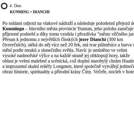
4. Den:
KUNMING + DIANCHI
Po snídani odjezd na vlakové nádraží a následuje polodenní přejezd d
Kunmingu
– hlavního města provincie Yunnan, jeho poloha zaručuje
příjemné podnebí a díky tomu vznikla i přezdívka "město věčného jar
Přesun k jednomu z největších čínských
jezer Dianchi
(300 km
čtverečních), stéká do něj více než 20 řek, má tvar půlměsíce a barva 
mění podle mraků a slunečního světla. Navíc je umístěno ve velmi
vysoké nadmořské výšce a na každé straně jej obklopují hory, takže
oblast je velmi malebné a scénická, což doplní starobylý chrám Huati
a impozantní skalní reliéfy Longmen, které společně vytvářejí jedine
obraz historie, spirituality a přírodní krásy Číny. Večeře, nocleh v hote