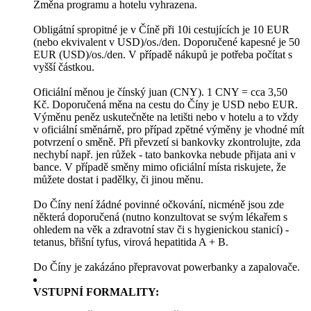
Změna programu a hotelu vyhrazena.
Obligátní spropitné je v Číně při 10i cestujících je 10 EUR
(nebo ekvivalent v USD)/os./den. Doporučené kapesné je 50
EUR (USD)/os./den. V případě nákupů je potřeba počítat s
vyšší částkou.
Oficiální měnou je čínský juan (CNY). 1 CNY = cca 3,50
Kč. Doporučená měna na cestu do Číny je USD nebo EUR.
Výměnu peněz uskutečněte na letišti nebo v hotelu a to vždy
v oficiální směnárně, pro případ zpětné výměny je vhodné mít
potvrzení o směně. Při převzetí si bankovky zkontrolujte, zda
nechybí např. jen růžek - tato bankovka nebude přijata ani v
bance. V případě směny mimo oficiální místa riskujete, že
můžete dostat i padělky, či jinou měnu.
Do Číny není žádné povinné očkování, nicméně jsou zde
některá doporučená (nutno konzultovat se svým lékařem s
ohledem na věk a zdravotní stav či s hygienickou stanicí) -
tetanus, břišní tyfus, virová hepatitida A + B.
Do Číny je zakázáno přepravovat powerbanky a zapalovače.
VSTUPNÍ FORMALITY: