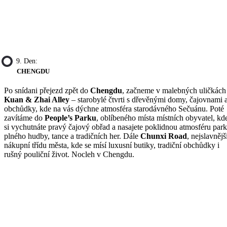
9. Den:
CHENGDU
Po snídani přejezd zpět do
Chengdu
, začneme v malebných uličkách
Kuan & Zhai Alley
– starobylé čtvrti s dřevěnými domy, čajovnami 
obchůdky, kde na vás dýchne atmosféra starodávného Sečuánu. Poté
zavítáme do
People’s Parku
, oblíbeného místa místních obyvatel, kd
si vychutnáte pravý čajový obřad a nasajete poklidnou atmosféru par
plného hudby, tance a tradičních her. Dále
Chunxi Road
, nejslavnějš
nákupní třídu města, kde se mísí luxusní butiky, tradiční obchůdky i
rušný pouliční život. Nocleh v Chengdu.