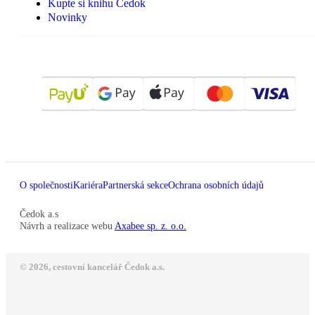
Kupte si knihu Čedok
Novinky
O společnosti
Kariéra
Partnerská sekce
Ochrana osobních údajů
Čedok a.s
Návrh a realizace webu
Axabee sp. z. o.o.
© 2026, cestovní kancelář Čedok a.s.