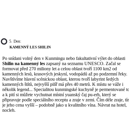
5. Den:
KAMENNÝ LES SHILIN
Po snídani volný den v Kunmingu nebo fakultativní výlet do oblasti
Shilin na kamenný les
zapsaný na seznamu UNESCO. Začal se
formovat před 270 miliony let a celou oblast tvoří 1100 km2 od
kamenných lesů, krasových jeskyní, vodopádů až po podzemní řeky.
Navštívíme hlavní scénickou oblast, kterou tvoří labyrint šedých
kamenných štítů, nejvyšší pilíř má přes 40 metrů. K místu se váže i
několik legend... Specialitou kunmingské kuchyně je permentované t
a k pití si můžete vychutnat místní yuanský čaj pu-erh, který se
připravuje podle speciálního receptu a zraje v zemi. Čím déle zraje, tí
je jeho cena vyšší – podobně jako u kvalitního vína. Návrat na hotel,
nocleh.