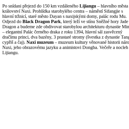
Po snídani přejezd do 150 km vzdáleného
Lijiangu
– hlavního města
království Naxi. Prohlídka starobylého centra – náměstí Sifangjie s
hlavní tržnicí, staré město Dayan s naxijskými domy, palác rodu Mu.
Odjezd do
Black Dragon Park
, který leží ve stínu Sněžné hory Jade
Dragon a budeme zde obdivovat starobylou architekturu dynastie Mi
– elegantní Palác černého draka z roku 1394, hlavní sál zasvěcený
dračímu princi, dva bazény, 3 prastaré stromy (švestka z dynastie Tan
cypřiš a čaj).
Naxi muzeum
– muzeum kultury věnované historii nár
Naxi, jeho obrazovému jazyku a animistovi Dongba. Večeře a nocleh
Lijiangu.