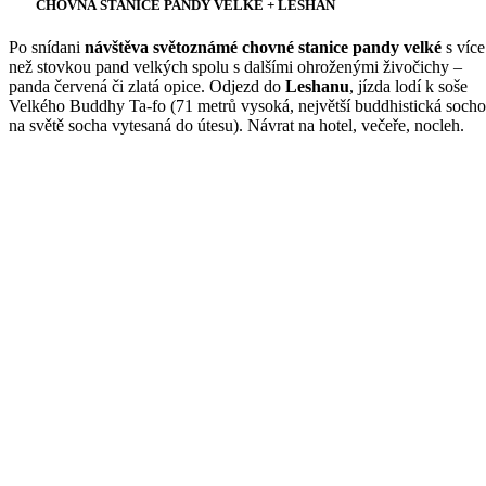
CHOVNÁ STANICE PANDY VELKÉ + LESHAN
Po snídani
návštěva světoznámé chovné stanice pandy velké
s více
než stovkou pand velkých spolu s dalšími ohroženými živočichy –
panda červená či zlatá opice. Odjezd do
Leshanu
, jízda lodí k soše
Velkého Buddhy Ta-fo (71 metrů vysoká, největší buddhistická soch
na světě socha vytesaná do útesu). Návrat na hotel, večeře, nocleh.