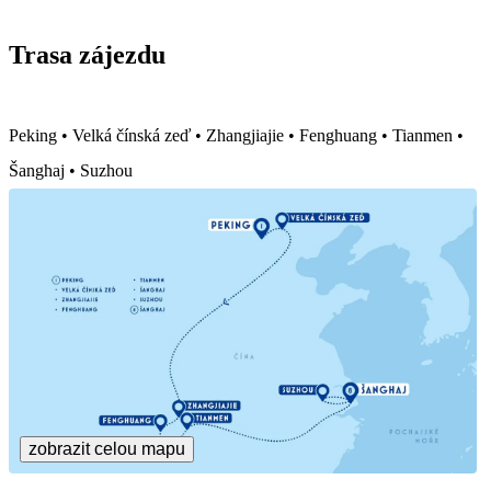
Trasa zájezdu
Peking • Velká čínská zeď • Zhangjiajie • Fenghuang • Tianmen •
Šanghaj • Suzhou
zobrazit celou mapu