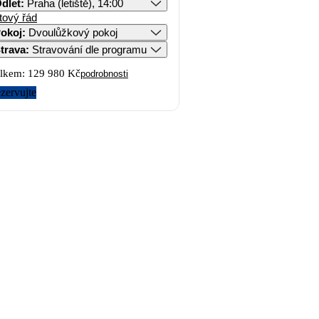
dlet
:
Praha (letiště), 14:00
tový řád
okoj
:
Dvoulůžkový pokoj
trava
:
Stravování dle programu
lkem:
129 980 Kč
podrobnosti
zervujte