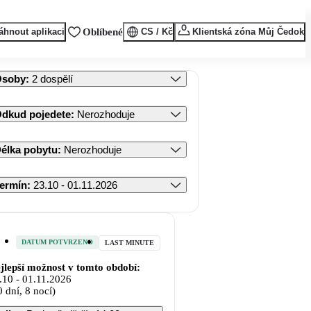
áhnout aplikaci
Oblíbené
CS / Kč
Klientská zóna Můj Čedok
Osoby
:
2 dospělí
dkud pojedete
:
Nerozhoduje
élka pobytu
:
Nerozhoduje
ermín
:
23.10 - 01.11.2026
DATUM POTVRZENO
LAST MINUTE
jlepší možnost v tomto období:
.10
-
01.11.2026
0 dní, 8 nocí)