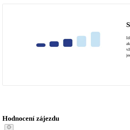
S
Id
ak
vž
je
Hodnocení zájezdu