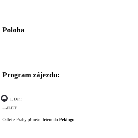
Poloha
Program zájezdu:
1. Den:
ODLET
Odlet z Prahy přímým letem do
Pekingu
.