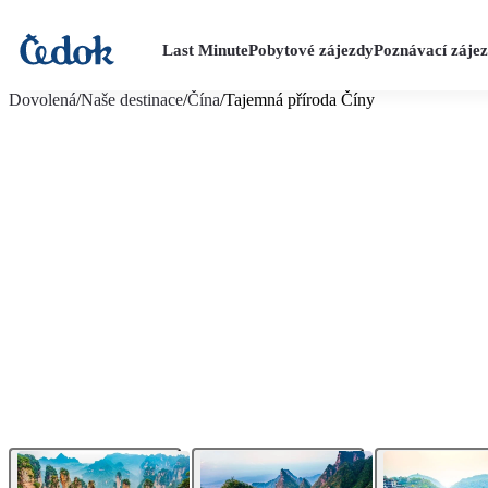
Last Minute
Pobytové zájezdy
Poznávací záje
více fotografií (9)
Dovolená
/
Naše destinace
/
Čína
/
Tajemná příroda Číny