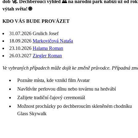
dob 🚀. Dechberoucí výhled 🌄 na národní park nabízí už od rok
výtah světa! 🌐
KDO VÁS BUDE PROVÁZET
31.07.2026
Grulich Josef
18.09.2026
Markovičová Nataša
23.10.2026
Halama Roman
26.03.2027
Ziegler Roman
Ve vybraných případech může dojít ke změně průvodce. Případná zm
Poznáte místa, kde vznikl film Avatar
Navštívíte perlovou dílnu nebo továrnu na hedvábí
Zažijete tradiční čajový ceremoniál
Možnost procházky po dechberoucím skleněném chodníku
Glass Skywalk