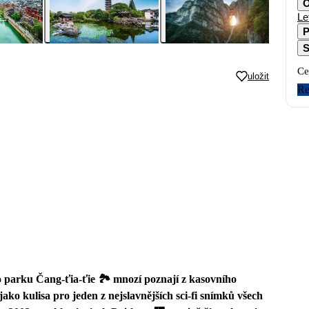
O
Le
P
S
Ce
uložit
Re
 parku Čang-ťia-ťie 🏞️ mnozí poznají z kasovního
jako kulisa pro jeden z nejslavnějších sci-fi snímků všech