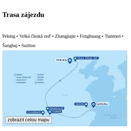
Trasa zájezdu
Peking • Velká čínská zeď • Zhangjiajie • Fenghuang • Tianmen •
Šanghaj • Suzhou
zobrazit celou mapu