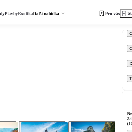
zdy
Plavby
Exotika
Další nabídka
Pro vás
St
O
D
T
Ne
23
(1