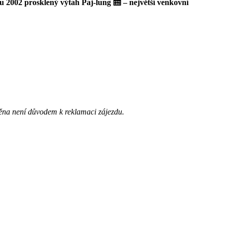
u 2002 prosklený výtah Paj-lung 🛗 – největší venkovní
ěna není důvodem k reklamaci zájezdu.