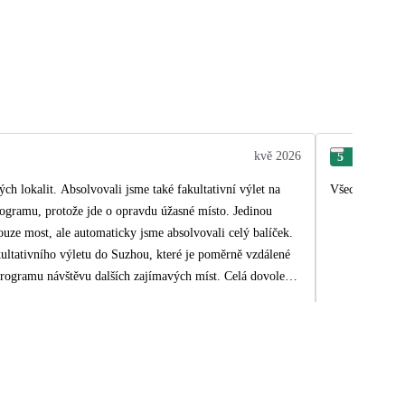
kvě 2026
5
Vla
 lokalit. Absolvovali jsme také fakultativní výlet na
Všechno bylo 
rogramu, protože jde o opravdu úžasné místo. Jedinou
uze most, ale automaticky jsme absolvovali celý balíček.
 návštěvu dalších zajímavých míst. Celá dovolená
Velké poděkování patří naší průvodkyni Nataše, díky níž
e potřebné, zodpověděla každý dotaz a věnovala se nám