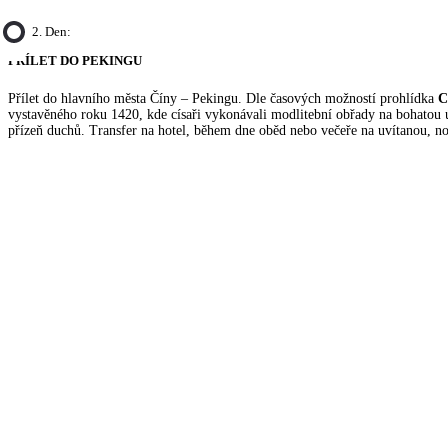
2. Den:
PŘÍLET DO PEKINGU
Přílet do hlavního města Číny – Pekingu. Dle časových možností prohlídka
C
vystavěného roku 1420, kde císaři vykonávali modlitební obřady na bohatou 
přízeň duchů. Transfer na hotel, během dne oběd nebo večeře na uvítanou, no