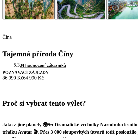
Čína
Tajemná příroda Číny
5.3
34 hodnocení zákazníků
POZNÁVACÍ ZÁJEZDY
86 990 Kč
64 990 Kč
Proč si vybrat tento výlet?
Jako z jiné planety 🌍✨: Dramatické vrcholky Národního lesního
trháku Avatar 🎬. Přes 3 000 sloupovitých útvarů totiž posloužilo 