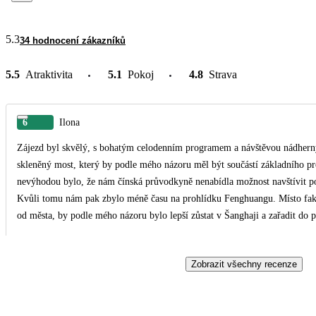
5.3
34 hodnocení zákazníků
5.5
Atraktivita
5.1
Pokoj
4.8
Strava
6
Ilona
Zájezd byl skvělý, s bohatým celodenním programem a návštěvou nádherných
skleněný most, který by podle mého názoru měl být součástí základního p
nevýhodou bylo, že nám čínská průvodkyně nenabídla možnost navštívit po
Kvůli tomu nám pak zbylo méně času na prohlídku Fenghuangu. Místo fakultativního výletu do Suzhou, které je poměrně vzdálené
od města, by podle mého názoru bylo lepší zůstat v Šanghaji a zařadit do programu
však byla nezapomenutelná. Viděli jsme obrovské množství krásných míst. 
vše probíhalo naprosto skvěle. Ochotně nám se vším pomáhala, zařídila vš
Zobrazit všechny recenze
nad rámec svých povinností i programu zájezdu.