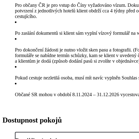
Pro občany ČR je pro vstup do Číny vyžadováno vízum. Dokumenty
potvrzení z jednotlivých hotelů klient obdrží cca 4 týdny před 
cestujícího.
Po zaslání dokumentů si klient sám vyplní vízový formulář n
Pro dokončení žádosti je nutno vložit sken pasu a fotografii. 
formuláře se nabídne termín schůzky, kam se klient v uvedený 
a klientům je dodá (způsob dodání pasů si zvolíte v objednávce
Pokud cestuje nezletilá osoba, musí mít navíc vyplněn Souhlas
Občané SR mohou v období 8.11.2024 – 31.12.2026 vycestovat
Dostupnost pokojů