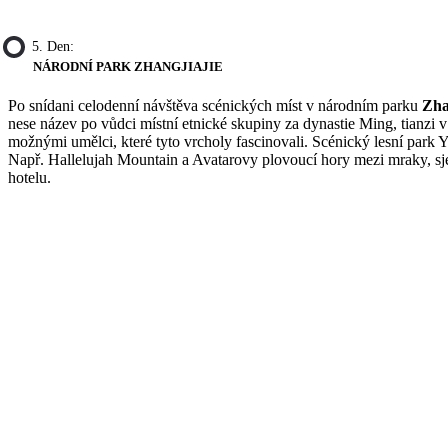
5. Den:
NÁRODNÍ PARK ZHANGJIAJIE
Po snídani celodenní návštěva scénických míst v národním parku
Zha
nese název po vůdci místní etnické skupiny za dynastie Ming, tianzi
možnými umělci, které tyto vrcholy fascinovali. Scénický lesní park Y
Např. Hallelujah Mountain a Avatarovy plovoucí hory mezi mraky, sj
hotelu.