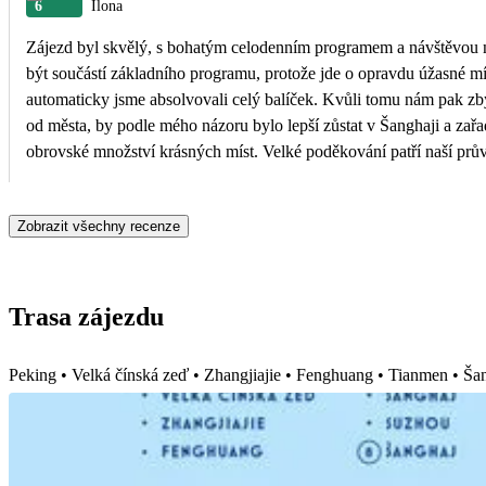
6
Ilona
Zájezd byl skvělý, s bohatým celodenním programem a návštěvou ná
být součástí základního programu, protože jde o opravdu úžasné m
automaticky jsme absolvovali celý balíček. Kvůli tomu nám pak zbylo méně času na prohlídku Fenghuangu. 
od města, by podle mého názoru bylo lepší zůstat v Šanghaji a zařadit do programu návštěvu dalš
obrovské množství krásných míst. Velké poděkování patří naší prův
zodpověděla každý dotaz a věnovala se nám nad rámec svých povin
Zobrazit všechny recenze
Trasa zájezdu
Peking • Velká čínská zeď • Zhangjiajie • Fenghuang • Tianmen • Ša