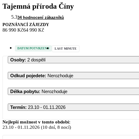
Tajemná příroda Číny
5.3
34 hodnocení zákazníků
POZNÁVACÍ ZÁJEZDY
86 990 Kč
64 990 Kč
DATUM POTVRZENO
LAST MINUTE
Osoby
:
2 dospělí
Odkud pojedete
:
Nerozhoduje
Délka pobytu
:
Nerozhoduje
Termín
:
23.10 - 01.11.2026
Nejlepší možnost v tomto období:
23.10
-
01.11.2026
(10 dní, 8 nocí)