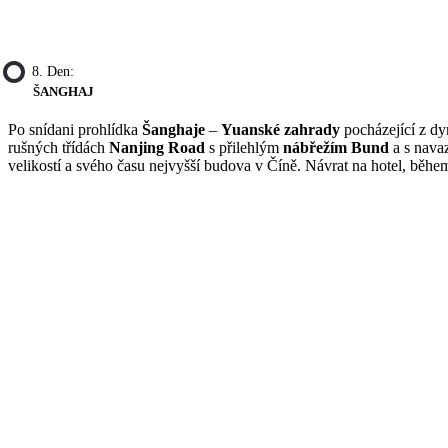
8. Den:
ŠANGHAJ
Po snídani prohlídka
Šanghaje
–
Yuanské zahrady
pocházející z dy
rušných třídách
Nanjing Road
s přilehlým
nábřežím Bund
a s navaz
velikostí a svého času nejvyšší budova v Číně. Návrat na hotel, běhe