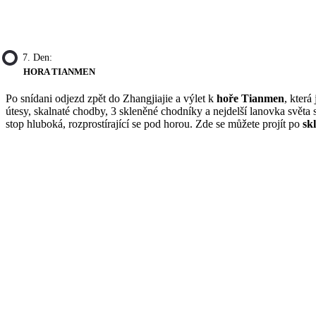
7. Den:
HORA TIANMEN
Po snídani odjezd zpět do Zhangjiajie a výlet k
hoře Tianmen
, která
útesy, skalnaté chodby, 3 skleněné chodníky a nejdelší lanovka světa
stop hluboká, rozprostírající se pod horou. Zde se můžete projít po
sk