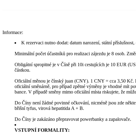
Informace:
K rezervaci nutno dodat: datum narození, státní příslušnost,
Minimální počet účastníků pro realizaci zájezdu je 8 osob. Zm
Obligátní spropitné je v Číně při 10i cestujících je 10 EUR (
částkou.
Oficiální měnou je čínský juan (CNY). 1 CNY = cca 3,50 Kč. 
oficiální směnárně, pro případ zpětné výměny je vhodné mít potv
bance. V případě směny mimo oficiální místa riskujete, že můžet
Do Číny není žádné povinné očkování, nicméně jsou zde některá
břišní tyfus, virová hepatitida A + B.
Do Číny je zakázáno přepravovat powerbanky a zapalovače.
VSTUPNÍ FORMALITY: