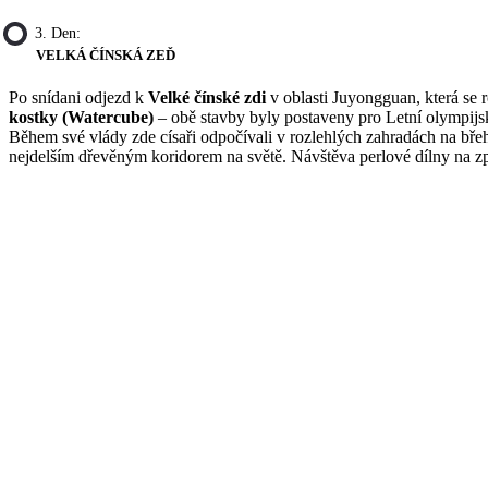
3. Den:
VELKÁ ČÍNSKÁ ZEĎ
Po snídani odjezd k
Velké čínské zdi
v oblasti Juyongguan, která se 
kostky (Watercube)
– obě stavby byly postaveny pro Letní olympij
Během své vlády zde císaři odpočívali v rozlehlých zahradách na bře
nejdelším dřevěným koridorem na světě. Návštěva perlové dílny na z