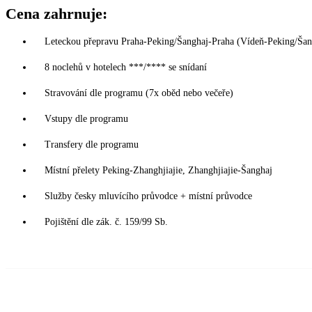
Cena zahrnuje:
Leteckou přepravu Praha-Peking/Šanghaj-Praha (Vídeň-Peking/Šangha
8 noclehů v hotelech ***/**** se snídaní
Stravování dle programu (7x oběd nebo večeře)
Vstupy dle programu
Transfery dle programu
Místní přelety Peking-Zhanghjiajie, Zhanghjiajie-Šanghaj
Služby česky mluvícího průvodce + místní průvodce
Pojištění dle zák. č. 159/99 Sb.