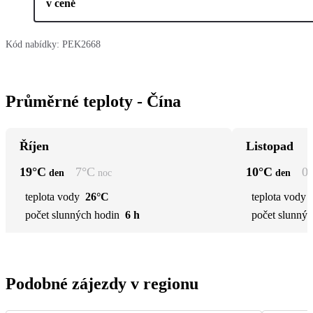
v ceně
Kód nabídky:
PEK2668
Průměrné teploty - Čína
Říjen
Listopad
19
°C
7
°C
10
°C
0
den
noc
den
teplota vody
26°C
teplota vody
počet slunných hodin
6 h
počet slunnýc
Podobné zájezdy v regionu