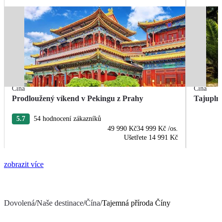
Čína
Čína
Prodloužený víkend v Pekingu z Prahy
Tajupln
5.7
54 hodnocení zákazníků
49 990 Kč
34 999 Kč
/os.
Ušetřete
14 991 Kč
zobrazit více
Dovolená
/
Naše destinace
/
Čína
/
Tajemná příroda Číny