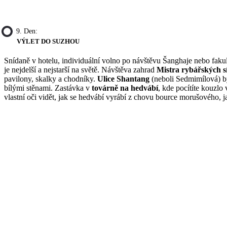
9. Den:
VÝLET DO SUZHOU
Snídaně v hotelu, individuální volno po návštěvu Šanghaje nebo fakul
je nejdelší a nejstarší na světě. Návštěva zahrad
Mistra rybářských sí
pavilony, skalky a chodníky.
Ulice Shantang
(neboli Sedmimílová) b
bílými stěnami. Zastávka v
továrně na hedvábí
, kde pocítíte kouzlo
vlastní oči vidět, jak se hedvábí vyrábí z chovu bource morušového, 