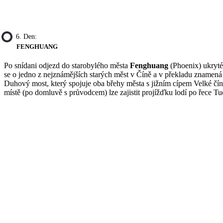
6. Den:
FENGHUANG
Po snídani odjezd do starobylého města
Fenghuang
(Phoenix) ukrytéh
se o jedno z nejznámějších starých měst v Číně a v překladu zname
Duhový most, který spojuje oba břehy města s jižním cípem Velké čí
místě (po domluvě s průvodcem) lze zajistit projížďku lodí po řece 