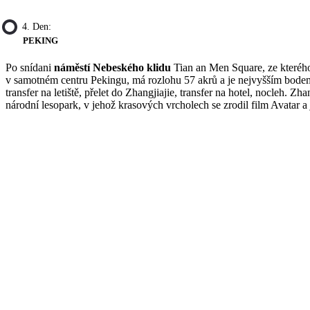
4. Den:
PEKING
Po snídani
náměstí Nebeského klidu
Tian an Men Square, ze kteréh
v samotném centru Pekingu, má rozlohu 57 akrů a je nejvyšším bodem 
transfer na letiště, přelet do Zhangjiajie, transfer na hotel, nocleh.
národní lesopark, v jehož krasových vrcholech se zrodil film Avatar a