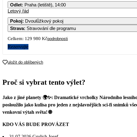
Odlet
:
Praha (letiště), 14:00
Letový řád
Pokoj
:
Dvoulůžkový pokoj
Strava
:
Stravování dle programu
Celkem:
129 980 Kč
podrobnosti
Rezervujte
uložit do oblíbených
Proč si vybrat tento výlet?
Jako z jiné planety 🌍✨: Dramatické vrcholky Národního lesního 
posloužilo jako kulisa pro jeden z nejslavnějších sci-fi snímků 
venkovní výtah světa! 🌐
KDO VÁS BUDE PROVÁZET
31.07.2026
Grulich Josef