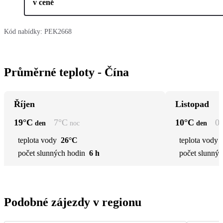
v ceně
Kód nabídky:
PEK2668
Průměrné teploty - Čína
Říjen
Listopad
19
°C
7
°C
10
°C
0
den
noc
den
teplota vody
26°C
teplota vody
počet slunných hodin
6 h
počet slunnýc
Podobné zájezdy v regionu