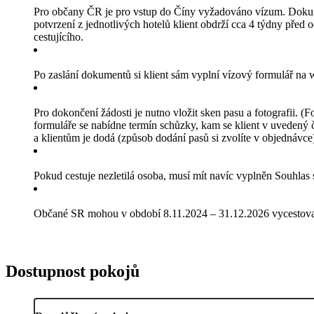
Pro občany ČR je pro vstup do Číny vyžadováno vízum. Dokumenty
potvrzení z jednotlivých hotelů klient obdrží cca 4 týdny před 
cestujícího.
Po zaslání dokumentů si klient sám vyplní vízový formulář n
Pro dokončení žádosti je nutno vložit sken pasu a fotografii. 
formuláře se nabídne termín schůzky, kam se klient v uvedený 
a klientům je dodá (způsob dodání pasů si zvolíte v objednávce
Pokud cestuje nezletilá osoba, musí mít navíc vyplněn Souhlas
Občané SR mohou v období 8.11.2024 – 31.12.2026 vycestovat
Dostupnost pokojů