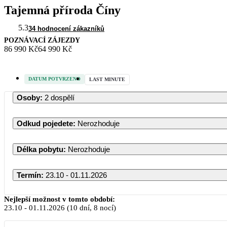
Tajemná příroda Číny
5.3
34 hodnocení zákazníků
POZNÁVACÍ ZÁJEZDY
86 990 Kč
64 990 Kč
DATUM POTVRZENO
LAST MINUTE
Osoby
:
2 dospělí
Odkud pojedete
:
Nerozhoduje
Délka pobytu
:
Nerozhoduje
Termín
:
23.10 - 01.11.2026
Nejlepší možnost v tomto období:
23.10
-
01.11.2026
(10 dní, 8 nocí)