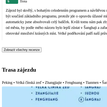
6
Ilona
Zájezd byl skvělý, s bohatým celodenním programem a návštěvou ná
být součástí základního programu, protože jde o opravdu úžasné m
automaticky jsme absolvovali celý balíček. Kvůli tomu nám pak zbylo méně času na prohlídku Fenghuangu. 
od města, by podle mého názoru bylo lepší zůstat v Šanghaji a zařadit do programu návštěvu dalš
obrovské množství krásných míst. Velké poděkování patří naší prův
zodpověděla každý dotaz a věnovala se nám nad rámec svých povin
Zobrazit všechny recenze
Trasa zájezdu
Peking • Velká čínská zeď • Zhangjiajie • Fenghuang • Tianmen • Ša