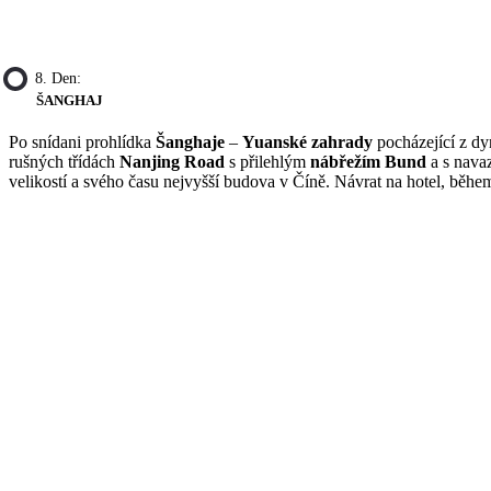
8. Den:
ŠANGHAJ
Po snídani prohlídka
Šanghaje
–
Yuanské zahrady
pocházející z dy
rušných třídách
Nanjing Road
s přilehlým
nábřežím Bund
a s navaz
velikostí a svého času nejvyšší budova v Číně. Návrat na hotel, běhe