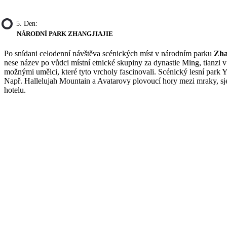
5. Den:
NÁRODNÍ PARK ZHANGJIAJIE
Po snídani celodenní návštěva scénických míst v národním parku
Zha
nese název po vůdci místní etnické skupiny za dynastie Ming, tianzi
možnými umělci, které tyto vrcholy fascinovali. Scénický lesní park Y
Např. Hallelujah Mountain a Avatarovy plovoucí hory mezi mraky, sj
hotelu.