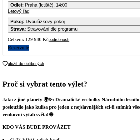
Odlet
:
Praha (letiště), 14:00
Letový řád
Pokoj
:
Dvoulůžkový pokoj
Strava
:
Stravování dle programu
Celkem:
129 980 Kč
podrobnosti
Rezervujte
uložit do oblíbených
Proč si vybrat tento výlet?
Jako z jiné planety 🌍✨: Dramatické vrcholky Národního lesního 
posloužilo jako kulisa pro jeden z nejslavnějších sci-fi snímků 
venkovní výtah světa! 🌐
KDO VÁS BUDE PROVÁZET
31.07.2026
Grulich Josef