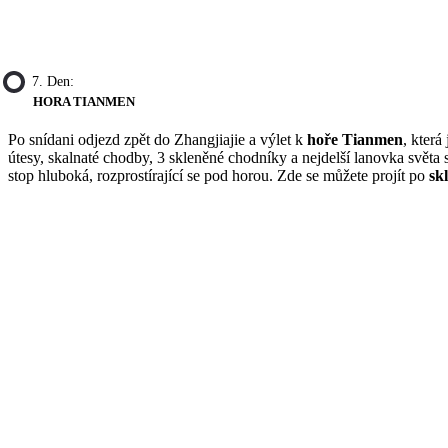
7. Den:
HORA TIANMEN
Po snídani odjezd zpět do Zhangjiajie a výlet k
hoře Tianmen
, která
útesy, skalnaté chodby, 3 skleněné chodníky a nejdelší lanovka světa
stop hluboká, rozprostírající se pod horou. Zde se můžete projít po
sk