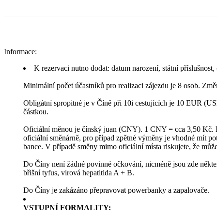
Informace:
K rezervaci nutno dodat: datum narození, státní příslušnost,
Minimální počet účastníků pro realizaci zájezdu je 8 osob. Zm
Obligátní spropitné je v Číně při 10i cestujících je 10 EUR (
částkou.
Oficiální měnou je čínský juan (CNY). 1 CNY = cca 3,50 Kč. 
oficiální směnárně, pro případ zpětné výměny je vhodné mít potv
bance. V případě směny mimo oficiální místa riskujete, že můžet
Do Číny není žádné povinné očkování, nicméně jsou zde některá
břišní tyfus, virová hepatitida A + B.
Do Číny je zakázáno přepravovat powerbanky a zapalovače.
VSTUPNÍ FORMALITY: