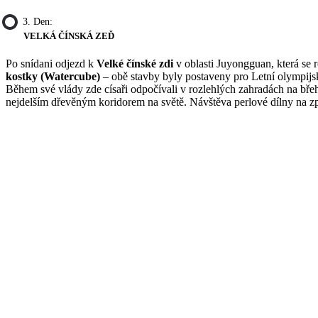
3. Den:
VELKÁ ČÍNSKÁ ZEĎ
Po snídani odjezd k
Velké čínské zdi
v oblasti Juyongguan, která se 
kostky (Watercube)
– obě stavby byly postaveny pro Letní olympij
Během své vlády zde císaři odpočívali v rozlehlých zahradách na bře
nejdelším dřevěným koridorem na světě. Návštěva perlové dílny na z