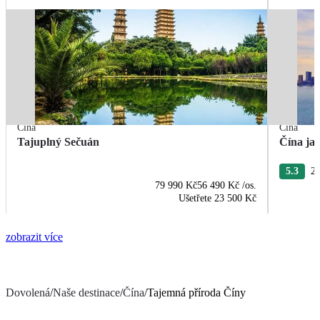
Čína
Čína
Tajuplný Sečuán
Čína ja
5.3
25
79 990 Kč
56 490 Kč
/os.
Ušetřete
23 500 Kč
zobrazit více
Dovolená
/
Naše destinace
/
Čína
/
Tajemná příroda Číny