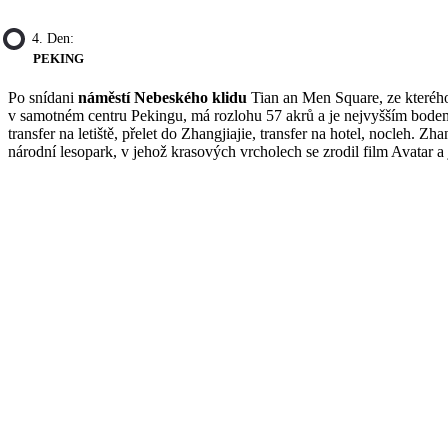
4. Den:
PEKING
Po snídani
náměstí Nebeského klidu
Tian an Men Square, ze kteréh
v samotném centru Pekingu, má rozlohu 57 akrů a je nejvyšším bodem 
transfer na letiště, přelet do Zhangjiajie, transfer na hotel, nocleh.
národní lesopark, v jehož krasových vrcholech se zrodil film Avatar a