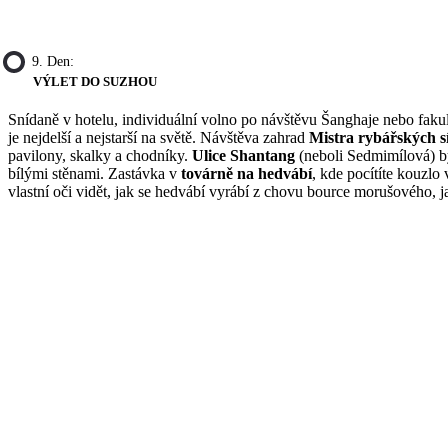
9. Den:
VÝLET DO SUZHOU
Snídaně v hotelu, individuální volno po návštěvu Šanghaje nebo fakul
je nejdelší a nejstarší na světě. Návštěva zahrad
Mistra rybářských sí
pavilony, skalky a chodníky.
Ulice Shantang
(neboli Sedmimílová) b
bílými stěnami. Zastávka v
továrně na hedvábí
, kde pocítíte kouzlo
vlastní oči vidět, jak se hedvábí vyrábí z chovu bource morušového, 