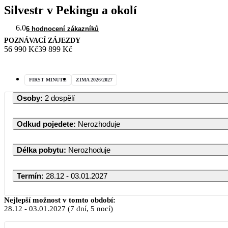
Silvestr v Pekingu a okolí
6.0
6 hodnocení zákazníků
POZNÁVACÍ ZÁJEZDY
56 990 Kč
39 899 Kč
FIRST MINUTE
ZIMA 2026/2027
Osoby
:
2 dospělí
Odkud pojedete
:
Nerozhoduje
Délka pobytu
:
Nerozhoduje
Termín
:
28.12 - 03.01.2027
Prosinec 2026
Nejlepší možnost v tomto období:
28.12
-
03.01.2027
(7 dní, 5 nocí)
PO
ÚT
ST
ČT
PÁ
SO
NE