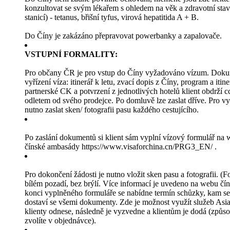
konzultovat se svým lékařem s ohledem na věk a zdravotní stav
stanicí) - tetanus, břišní tyfus, virová hepatitida A + B.
Do Číny je zakázáno přepravovat powerbanky a zapalovače.
VSTUPNÍ FORMALITY:
Pro občany ČR je pro vstup do Číny vyžadováno vízum. Doku
vyřízení víza: itinerář k letu, zvací dopis z Číny, program a itine
partnerské CK a potvrzení z jednotlivých hotelů klient obdrží c
odletem od svého prodejce. Po domluvě lze zaslat dříve. Pro vy
nutno zaslat sken/ fotografii pasu každého cestujícího.
Po zaslání dokumentů si klient sám vyplní vízový formulář na
čínské ambasády https://www.visaforchina.cn/PRG3_EN/ .
Pro dokončení žádosti je nutno vložit sken pasu a fotografii. (F
bílém pozadí, bez brýlí. Více informací je uvedeno na webu č
konci vyplněného formuláře se nabídne termín schůzky, kam se
dostaví se všemi dokumenty. Zde je možnost využít služeb Asia
klienty odnese, následně je vyzvedne a klientům je dodá (způso
zvolíte v objednávce).