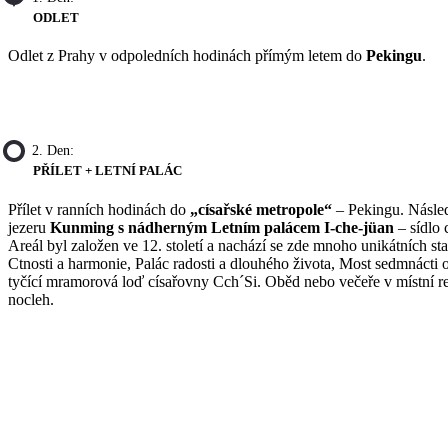
ODLET
Odlet z Prahy v odpoledních hodinách přímým letem do
Pekingu
.
2. Den:
PŘÍLET + LETNÍ PALÁC
Přílet v ranních hodinách do
„císařské metropole“
– Pekingu. Násle
jezeru
Kunming s nádherným Letním palácem I-che-jüan
– sídlo 
Areál byl založen ve 12. století a nachází se zde mnoho unikátních st
Ctnosti a harmonie, Palác radosti a dlouhého života, Most sedmnácti 
tyčící mramorová loď císařovny Cch´Si. Oběd nebo večeře v místní res
nocleh.