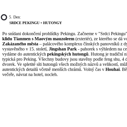
5. Den:
SRDCE PEKINGU + HUTONGY
Po snídani dokončení prohlídky Pekingu. Začneme v "Srdci Pekingu
klidu Tianmen s Maovým mauzoleem
(exteriér), ze kterého se dá v
Zakázaného města
– palácového komplexu čínských panovníků z dy
vystavěného v 15. století,
Jingshan Park
- pahorek s výhledem na ce
vydáme do autentických
pekingských hutongů
. Hutong je tradiční 
typická pro Peking. Všechny budovy jsou stavěny podle feng shu, 4
dvorek. Ve spletité síti hutongů všech možných názvů a velikostí, můž
autentických detailů včetně menších chrámů. Volný čas v
Houhai
. B
večeře, návrat na hotel, nocleh.