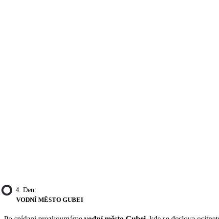
4. Den:
VODNÍ MĚSTO GUBEI
Po snídani prozkoumáme
vodní město Gubei
, kde se doslova ocitnet