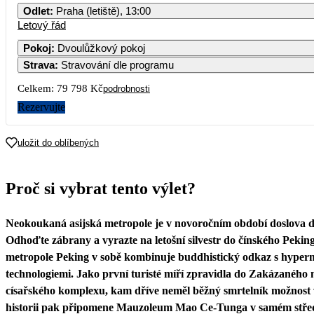
Odlet
:
Praha (letiště), 13:00
Letový řád
1
2
3
4
5
6
Pokoj
:
Dvoulůžkový pokoj
Strava
:
Stravování dle programu
7
8
9
10
11
12
13
Celkem:
79 798 Kč
podrobnosti
14
15
16
17
18
19
20
Rezervujte
21
22
23
24
25
26
27
uložit do oblíbených
28
29
30
31
Proč si vybrat tento výlet?
39 899
Neokoukaná asijská metropole je v novoročním období doslova d
Odhoďte zábrany a vyrazte na letošní silvestr do čínského Pek
metropole Peking v sobě kombinuje buddhistický odkaz s hype
technologiemi. Jako první turisté míří zpravidla do Zakázaného 
císařského komplexu, kam dříve neměl běžný smrtelník možnost 
historii pak připomene Mauzoleum Mao Ce-Tunga v samém stře