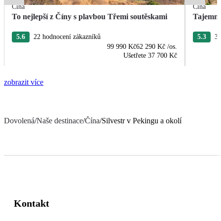
Čína
Čína
To nejlepší z Číny s plavbou Třemi soutěskami
Tajemná
5.6
22 hodnocení zákazníků
5.3
34
99 990 Kč
62 290 Kč
/os.
Ušetřete
37 700 Kč
zobrazit více
Dovolená
/
Naše destinace
/
Čína
/
Silvestr v Pekingu a okolí
Kontakt