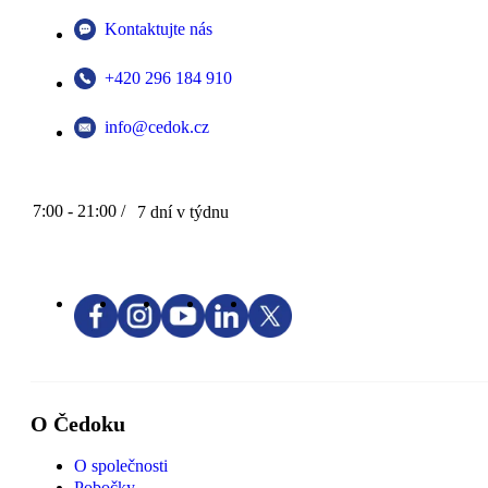
Kontaktujte nás
+420 296 184 910
info@cedok.cz
7:00 - 21:00 /
7 dní v týdnu
O Čedoku
O společnosti
Pobočky