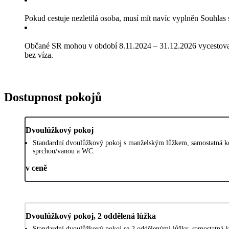
Pokud cestuje nezletilá osoba, musí mít navíc vyplněn Souhlas
Občané SR mohou v období 8.11.2024 – 31.12.2026 vycestova
bez víza.
Dostupnost pokojů
Dvoulůžkový pokoj
Standardní dvoulůžkový pokoj s manželským lůžkem, samostatná k
sprchou/vanou a WC.
v ceně
Dvoulůžkový pokoj, 2 oddělená lůžka
Standardní dvoulůžkový pokoj se 2 oddělenými lůžky, samostatná k