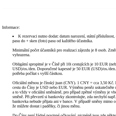
Informace:
K rezervaci nutno dodat: datum narození, státní příslušnost, 
pasu do + sken (foto) pasu od každého účastníka.
Minimální počet účastníků pro realizaci zájezdu je 8 osob. Zm
vyhrazena.
Obligátní spropitné je v Číně při 10i cestujících je 10 EUR (ne
USD)/os./den. Doporučené kapesné je 50 EUR (USD)/os./den.
potřeba počítat s vyšší částkou.
Oficiální měnou je čínský juan (CNY). 1 CNY = cca 3,50 Kč
cestu do Číny je USD nebo EUR. Výměnu peněz uskutečněte na 
a to vždy v oficiální směnárně, pro případ zpětné výměny je vh
směně. Při převzetí si bankovky zkontrolujte, zda nechybí např. 
bankovka nebude přijata ani v bance. V případě směny mimo ofic
že můžete dostat i padělky, či jinou měnu.
Do Číny není žádné povinné očkování, nicméně jsou zde někte