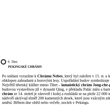
6. Den:
PEKINGSKÉ CHRÁMY
Po snídani vyrazíme k
Chrámu Nebes
, který byl založen v 15. st. a
obklopen zahradami a borovými lesy. Uspořádání budov symbolizuje
Největší tibetský klášter mimo Tibet –
lamaistický chrám Jong-che-
budovou vystavěnou již v dynastii Qing, v překladu Palác míru a ha
chrám
ze 14. století je zároveň i kolej a rozkládá se na ploše 22 000 
nádvoří ukrývají téměř 200 kamenných desek, které jsou vzácným zd
umění. Během dne oběd nebo večeře, nocleh v Pekingu.