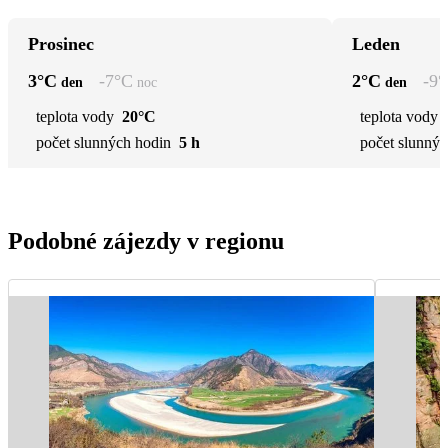
Prosinec
Leden
3
°C
-7
°C
2
°C
-9
°
den
noc
den
teplota vody
20°C
teplota vody
počet slunných hodin
5 h
počet slunnýc
Podobné zájezdy v regionu