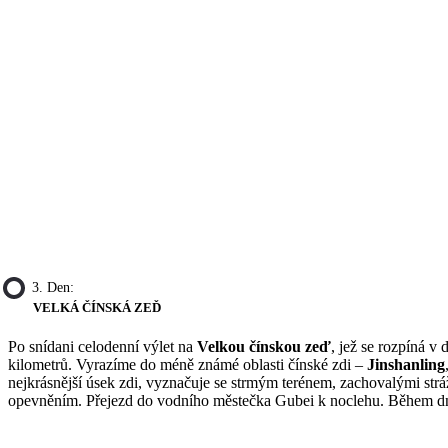
3. Den:
VELKÁ ČÍNSKÁ ZEĎ
Po snídani celodenní výlet na
Velkou čínskou zeď
, jež se rozpíná v
kilometrů. Vyrazíme do méně známé oblasti čínské zdi –
Jinshanling
nejkrásnější úsek zdi, vyznačuje se strmým terénem, zachovalými str
opevněním. Přejezd do vodního městečka Gubei k noclehu. Během d