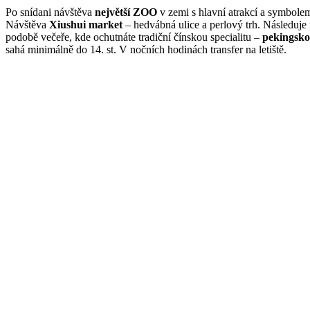
Po snídani návštěva
největší ZOO
v zemi s hlavní atrakcí a symbol
Návštěva
Xiushui market
– hedvábná ulice a perlový trh. Následuje
podobě večeře, kde ochutnáte tradiční čínskou specialitu –
pekingsk
sahá minimálně do 14. st. V nočních hodinách transfer na letiště.