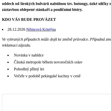
oddech od širokých bulvárů nabídnou tzv. hutongy, úzké uličky 
zástavbou oblepené stánkaři a pouličními bistry.
KDO VÁS BUDE PROVÁZET
28.12.2026
Němcová Kristýna
Ve vybraných případech může dojít ke změně průvodce. Případná z
reklamaci zájezdu.
Novinka v nabídce
Čínská metropole během novoročních oslav
Pohodlný přímý let
Večeře v podobě pekingské kachny v ceně