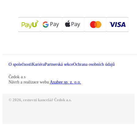
O společnosti
Kariéra
Partnerská sekce
Ochrana osobních údajů
Čedok a.s
Návrh a realizace webu
Axabee sp. z. o.o.
© 2026, cestovní kancelář Čedok a.s.