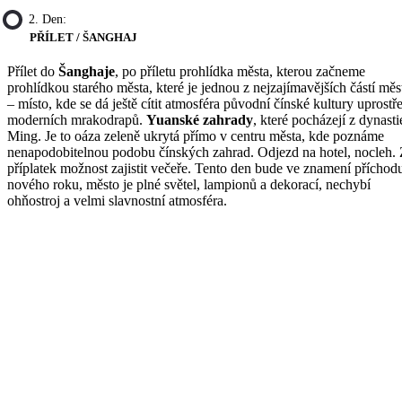
2. Den:
PŘÍLET / ŠANGHAJ
Přílet do
Šanghaje
, po příletu prohlídka města, kterou začneme
prohlídkou starého města, které je jednou z nejzajímavějších částí měs
– místo, kde se dá ještě cítit atmosféra původní čínské kultury uprostř
moderních mrakodrapů.
Yuanské zahrady
, které pocházejí z dynasti
Ming. Je to oáza zeleně ukrytá přímo v centru města, kde poznáme
nenapodobitelnou podobu čínských zahrad. Odjezd na hotel, nocleh.
příplatek možnost zajistit večeře. Tento den bude ve znamení příchod
nového roku, město je plné světel, lampionů a dekorací, nechybí
ohňostroj a velmi slavnostní atmosféra.