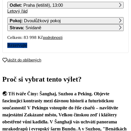
Odlet
:
Praha (letiště), 13:00
Letový řád
1
2
3
4
5
6
Pokoj
:
Dvoulůžkový pokoj
Strava
:
Snídaně
7
8
9
10
11
12
13
Celkem:
83 998 Kč
podrobnosti
14
15
16
17
18
19
20
Rezervujte
21
22
23
24
25
26
27
uložit do oblíbených
28
29
30
31
Proč si vybrat tento výlet?
41 999
🌏 Tři tváře Číny: Šanghaj, Suzhou a Peking. Objevte
fascinující kontrasty mezi dávnou historií a futuristickou
současností! V Pekingu vstoupíte do říše císařů – navštívíte
majestátní Zakázané město, Velkou čínskou zeď i kláštery
obestřené vůní kadidla. V Šanghaji vás uchvátí panorama
mrakodrapů i evropský šarm Bundu. A v Suzhou, "Benátkách