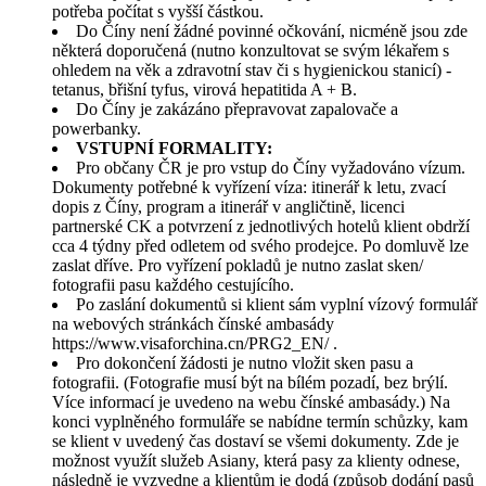
potřeba počítat s vyšší částkou.
Do Číny není žádné povinné očkování, nicméně jsou zde
některá doporučená (nutno konzultovat se svým lékařem s
ohledem na věk a zdravotní stav či s hygienickou stanicí) -
tetanus, břišní tyfus, virová hepatitida A + B.
Do Číny je zakázáno přepravovat zapalovače a
powerbanky.
VSTUPNÍ FORMALITY:
Pro občany ČR je pro vstup do Číny vyžadováno vízum.
Dokumenty potřebné k vyřízení víza: itinerář k letu, zvací
dopis z Číny, program a itinerář v angličtině, licenci
partnerské CK a potvrzení z jednotlivých hotelů klient obdrží
cca 4 týdny před odletem od svého prodejce. Po domluvě lze
zaslat dříve. Pro vyřízení pokladů je nutno zaslat sken/
fotografii pasu každého cestujícího.
Po zaslání dokumentů si klient sám vyplní vízový formulář
na webových stránkách čínské ambasády
https://www.visaforchina.cn/PRG2_EN/ .
Pro dokončení žádosti je nutno vložit sken pasu a
fotografii. (Fotografie musí být na bílém pozadí, bez brýlí.
Více informací je uvedeno na webu čínské ambasády.) Na
konci vyplněného formuláře se nabídne termín schůzky, kam
se klient v uvedený čas dostaví se všemi dokumenty. Zde je
možnost využít služeb Asiany, která pasy za klienty odnese,
následně je vyzvedne a klientům je dodá (způsob dodání pasů