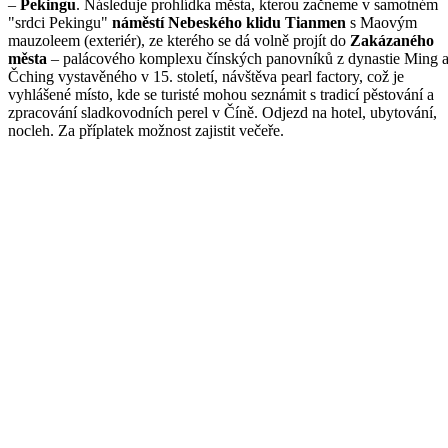
–
Pekingu
. Následuje prohlídka města, kterou začneme v samotném
"srdci Pekingu"
náměstí Nebeského klidu Tianmen
s Maovým
mauzoleem (exteriér), ze kterého se dá volně projít do
Zakázaného
města
– palácového komplexu čínských panovníků z dynastie Ming 
Čching vystavěného v 15. století, návštěva pearl factory, což je
vyhlášené místo, kde se turisté mohou seznámit s tradicí pěstování a
zpracování sladkovodních perel v Číně. Odjezd na hotel, ubytování,
nocleh. Za příplatek možnost zajistit večeře.