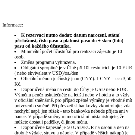
Informace:
K rezervaci nutno dodat: datum narození, státní
příslušnost, číslo pasu a platnost pasu do + sken (foto)
pasu od každého účastníka.
Minimální počet účastníků pro realizaci zájezdu je 10
osob.
Změna programu vyhrazena.
Obligátní spropitné je v Číně při 10i cestujících je 10 EUR
( nebo ekvivalent v USD)/os./den
Oficiální měnou je čínský juan (CNY). 1 CNY = cca 3,50
Kč.
Doporučená měna na cestu do Číny je USD nebo EUR.
Výměnu peněz uskutečněte na letišti nebo v hotelu a to vždy
v oficiální směnárně, pro případ zpětné výměny je vhodné mít
potvrzení o směně. Při převzetí si bankovky zkontrolujte, zda
nechybí např. jen růžek - tato bankovka nebude přijata ani v
bance. V případě směny mimo oficiální místa riskujete, že
můžete dostat i padělky, či jinou měnu.
Doporučené kapesné je 50 USD/EUR na osobu a den na
drobné výdaje, stravu a nápoje. V případě větších nákupů je