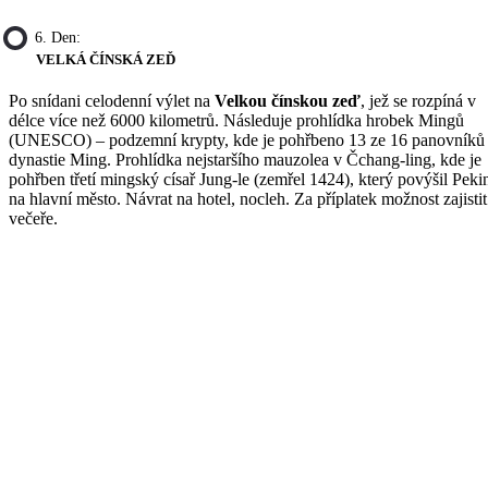
6. Den:
VELKÁ ČÍNSKÁ ZEĎ
Po snídani celodenní výlet na
Velkou čínskou zeď
, jež se rozpíná v
délce více než 6000 kilometrů. Následuje prohlídka hrobek Mingů
(UNESCO) – podzemní krypty, kde je pohřbeno 13 ze 16 panovníků
dynastie Ming. Prohlídka nejstaršího mauzolea v Čchang-ling, kde je
pohřben třetí mingský císař Jung-le (zemřel 1424), který povýšil Peki
na hlavní město. Návrat na hotel, nocleh. Za příplatek možnost zajistit
večeře.