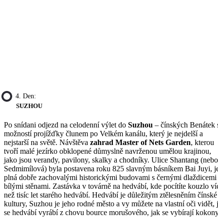
4. Den:
SUZHOU
Po snídani odjezd na celodenní výlet do
Suzhou
– čínských Benátek 
možností projížďky člunem po Velkém kanálu, který je nejdelší a
nejstarší na světě. Návštěva
zahrad Master of Nets Garden
, kterou
tvoří malé jezírko obklopené důmyslně navrženou umělou krajinou,
jako jsou verandy, pavilony, skalky a chodníky. Ulice Shantang (nebo
Sedmimílová) byla postavena roku 825 slavným básníkem Bai Juyi, j
plná dobře zachovalými historickými budovami s černými dlaždicemi
bílými stěnami. Zastávka v továrně na hedvábí, kde pocítíte kouzlo ví
než tisíc let starého hedvábí. Hedvábí je důležitým ztělesněním čínské
kultury, Suzhou je jeho rodné město a vy můžete na vlastní oči vidět, 
se hedvábí vyrábí z chovu bource morušového, jak se vybírají kokon