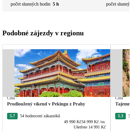
počet slunných hodin
5 h
počet slunnýc
Podobné zájezdy v regionu
Čína
Čína
Prodloužený víkend v Pekingu z Prahy
Tajemná
5.7
54 hodnocení zákazníků
5.3
34
49 990 Kč
34 999 Kč
/os.
Ušetřete
14 991 Kč