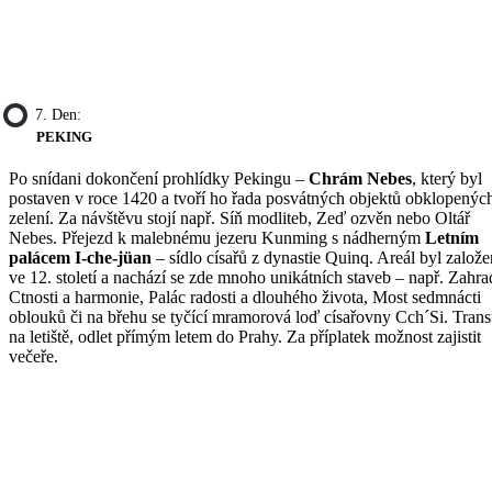
7. Den:
PEKING
Po snídani dokončení prohlídky Pekingu –
Chrám Nebes
, který byl
postaven v roce 1420 a tvoří ho řada posvátných objektů obklopenýc
zelení. Za návštěvu stojí např. Síň modliteb, Zeď ozvěn nebo Oltář
Nebes. Přejezd k malebnému jezeru Kunming s nádherným
Letním
palácem I-che-jüan
– sídlo císařů z dynastie Quinq. Areál byl založe
ve 12. století a nachází se zde mnoho unikátních staveb – např. Zahra
Ctnosti a harmonie, Palác radosti a dlouhého života, Most sedmnácti
oblouků či na břehu se tyčící mramorová loď císařovny Cch´Si. Trans
na letiště, odlet přímým letem do Prahy. Za příplatek možnost zajistit
večeře.