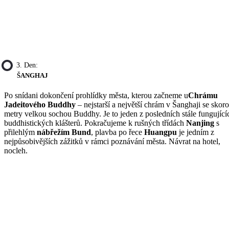
3. Den:
ŠANGHAJ
Po snídani dokončení prohlídky města, kterou začneme u
Chrámu
Jadeitového Buddhy
– nejstarší a největší chrám v Šanghaji se skoro
metry velkou sochou Buddhy. Je to jeden z posledních stále fungující
buddhistických klášterů. Pokračujeme k rušných třídách
Nanjing
s
přilehlým
nábřežím Bund
, plavba po řece
Huangpu
je jedním z
nejpůsobivějších zážitků v rámci poznávání města. Návrat na hotel,
nocleh.