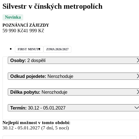
Silvestr v čínských metropolích
Novinka
POZNÁVACÍ ZÁJEZDY
59 990 Kč
41 999 Kč
FIRST MINUTE
ZIMA 2026/2027
Osoby
:
2 dospělí
Odkud pojedete
:
Nerozhoduje
Délka pobytu
:
Nerozhoduje
Termín
:
30.12 - 05.01.2027
Prosinec 2026
Nejlepší možnost v tomto období:
30.12
-
05.01.2027
(7 dní, 5 nocí)
PO
ÚT
ST
ČT
PÁ
SO
NE