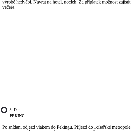
výrobě hedvábí. Návrat na hotel, nocleh. Za příplatek možnost zajistit
večeře.
5. Den:
PEKING
Po snídani odjezd vlakem do Pekingu. Příjezd do „císařské metropole