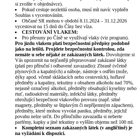
si zvolíte v objednávce).
Pokud cestuje nezletilá osoba, musí mít navíc vyplněn
Souhlas s vycestováním.
Občané SR mohou v období 8.11.2024 – 31.12.2026
vycestovat na 15 dnů do Číny bez víza.
CESTOVÁNÍ VLAKEM:
Pro přesuny po Číně se využívají vlaky (viz program).
Pro jízdu vlakem platí bezpečnostní předpisy podobně
jako na letišti. Projdete bezpečnostní kontrolou, zda
nemáte u sebe nějaké ze zakázaných látek.
Dovolujeme si
Vás upozornit na nejčastěji přepravované zakázané látky
(platí pro příruční i odbavené zavazadlo): Zbraně (včetně
plynových a kapalných) a náboje, nástroje s ostřím (nože,
dýky apod. včetně skládacích nebo cestovních), hořlavé
předměty a kapaliny, tekutiny s obsahem alkoholu nad 70%,
nejasně označený alkohol, předměty obsahující kyseliny nebo
rtuť, radioaktivní materiály, infekční látky, předměty
ohrožující bezpečnost vlakového provozu (např. silné
magnety, předměty se štiplavým či nepříjemným zápachem),
předměty, které mohou vyvolat paniku, předměty, jejichž
povahu nelze určit. Do příručního zavazadla si neberte
parfémy, kapky a jiné tekutiny o vyšším objemu než 100 ml.
Kompletní seznam zakázaných látek (v angličtině) je
na vyžádání k dispozici.