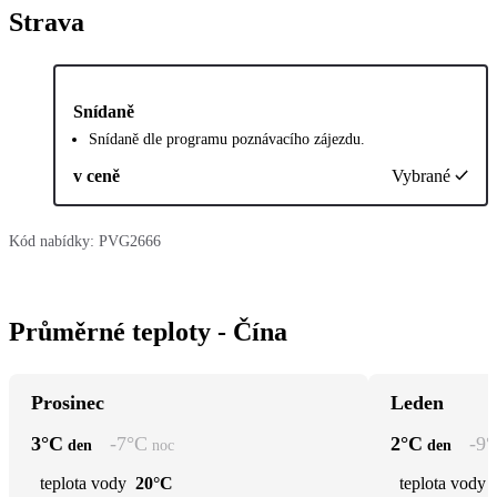
Strava
Snídaně
Snídaně dle programu poznávacího zájezdu.
v ceně
Vybrané
Kód nabídky:
PVG2666
Průměrné teploty - Čína
Prosinec
Leden
3
°C
-7
°C
2
°C
-9
°
den
noc
den
teplota vody
20°C
teplota vody