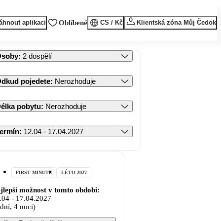
áhnout aplikaci
Oblíbené
CS / Kč
Klientská zóna Můj Čedok
Osoby
:
2 dospělí
dkud pojedete
:
Nerozhoduje
élka pobytu
:
Nerozhoduje
ermín
:
12.04 - 17.04.2027
FIRST MINUTE
LÉTO 2027
jlepší možnost v tomto období:
.04
-
17.04.2027
 dní, 4 noci)