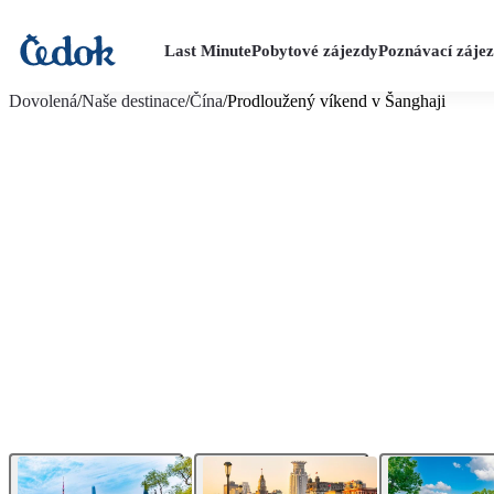
Last Minute
Pobytové zájezdy
Poznávací záje
více fotografií (16)
Dovolená
/
Naše destinace
/
Čína
/
Prodloužený víkend v Šanghaji