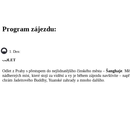
Program zájezdu:
1. Den:
ODLET
Odlet z Prahy s přestupem do nejlidnatějšího čínského města –
Šanghaje
. Mě
nádherných míst, které stojí za vidění a vy je během zájezdu navštívíte – např
chrám Jadeitového Buddhy, Yuanské zahrady a mnoho dalšího.