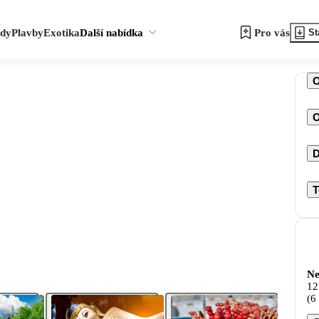
zdy
Plavby
Exotika
Další nabídka
Pro vás
St
O
D
T
Ne
12
(6