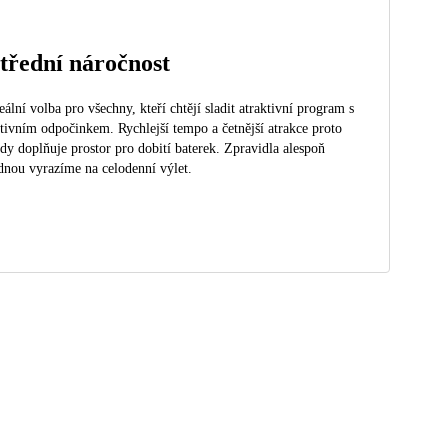
třední náročnost
eální volba pro všechny, kteří chtějí sladit atraktivní program s
tivním odpočinkem. Rychlejší tempo a četnější atrakce proto
dy doplňuje prostor pro dobití baterek. Zpravidla alespoň
dnou vyrazíme na celodenní výlet.