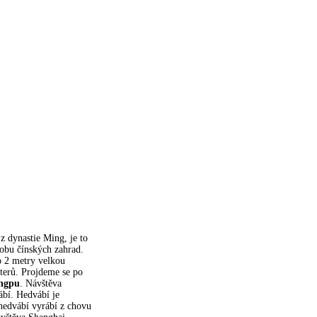
 z dynastie Ming, je to
obu čínských zahrad.
ro 2 metry velkou
šterů. Projdeme se po
angpu
. Návštěva
ábí. Hedvábí je
 hedvábí vyrábí z chovu