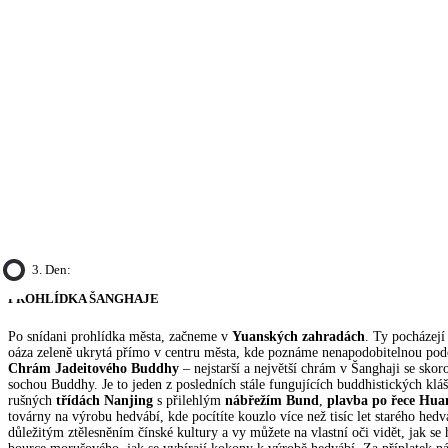
3. Den:
PROHLÍDKA ŠANGHAJE
Po snídani prohlídka města, začneme v
Yuanských zahradách
. Ty pocházejí
oáza zeleně ukrytá přímo v centru města, kde poznáme nenapodobitelnou pod
Chrám Jadeitového Buddhy
– nejstarší a největší chrám v Šanghaji se sko
sochou Buddhy. Je to jeden z posledních stále fungujících buddhistických klá
rušných
třídách Nanjing
s přilehlým
nábřežím Bund
,
plavba po řece Hu
továrny na výrobu hedvábí, kde pocítíte kouzlo více než tisíc let starého hedv
důležitým ztělesněním čínské kultury a vy můžete na vlastní oči vidět, jak se