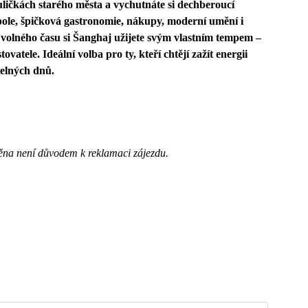
 uličkách starého města a vychutnáte si dechberoucí
pole, špičková gastronomie, nákupy, moderní umění i
 volného času si Šanghaj užijete svým vlastním tempem –
vatele. Ideální volba pro ty, kteří chtějí zažít energii
elných dnů.
ěna není důvodem k reklamaci zájezdu.