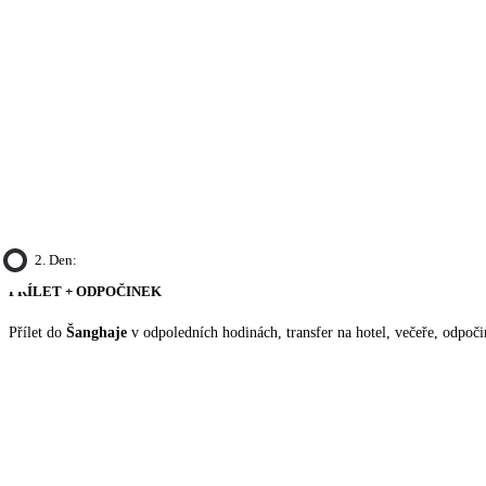
2. Den:
PŘÍLET + ODPOČINEK
Přílet do
Šanghaje
v odpoledních hodinách, transfer na hotel, večeře, odpoči