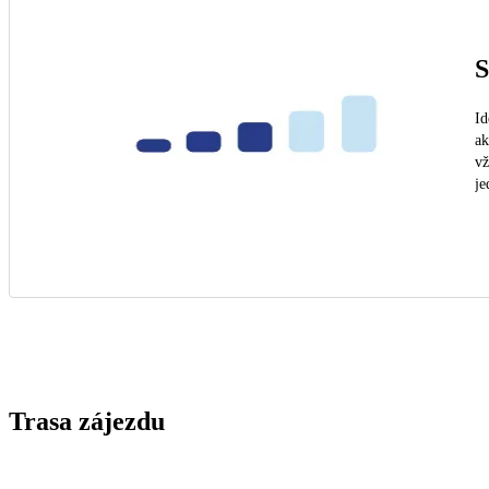
S
Id
ak
vž
je
Trasa zájezdu