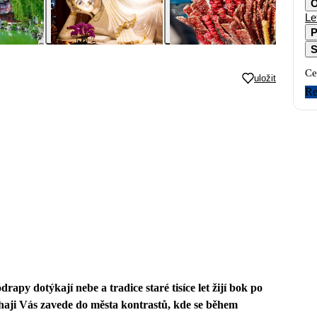
O
Le
P
S
Ce
uložit
Re
apy dotýkají nebe a tradice staré tisíce let žijí bok po
haji Vás zavede do města kontrastů, kde se během