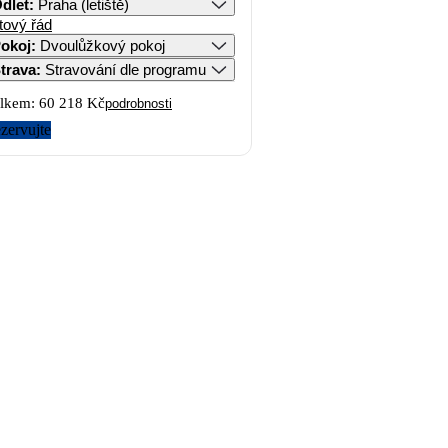
dlet
:
Praha (letiště)
tový řád
okoj
:
Dvoulůžkový pokoj
trava
:
Stravování dle programu
lkem:
60 218 Kč
podrobnosti
zervujte