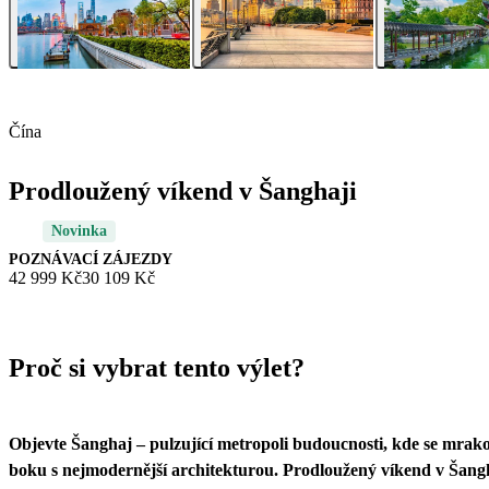
Čína
Prodloužený víkend v Šanghaji
Novinka
POZNÁVACÍ ZÁJEZDY
42 999 Kč
30 109 Kč
Proč si vybrat tento výlet?
Objevte Šanghaj – pulzující metropoli budoucnosti, kde se mrakodr
boku s nejmodernější architekturou. Prodloužený víkend v Šang