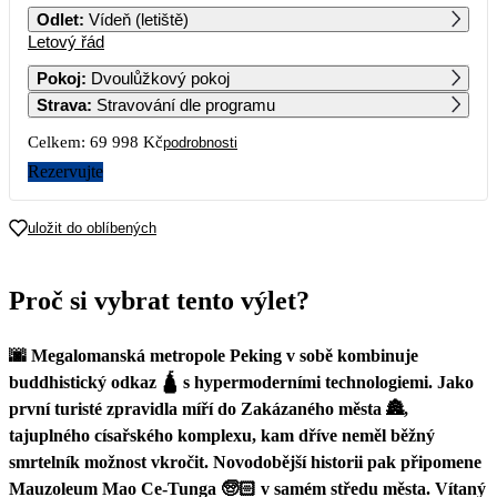
Odlet
:
Vídeň (letiště)
Letový řád
1
2
Pokoj
:
Dvoulůžkový pokoj
Strava
:
Stravování dle programu
3
4
5
6
7
8
9
34 999
Celkem:
69 998 Kč
podrobnosti
10
11
12
13
14
15
16
Rezervujte
17
18
19
20
21
22
23
uložit do oblíbených
24
25
26
27
28
29
30
Proč si vybrat tento výlet?
31
🌆 Megalomanská metropole Peking v sobě kombinuje
buddhistický odkaz 🛕 s hypermoderními technologiemi. Jako
první turisté zpravidla míří do Zakázaného města 🏯,
tajuplného císařského komplexu, kam dříve neměl běžný
smrtelník možnost vkročit. Novodobější historii pak připomene
Mauzoleum Mao Ce-Tunga 🧓🏻 v samém středu města. Vítaný