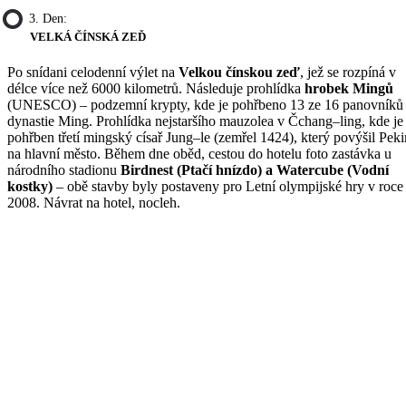
3. Den:
VELKÁ ČÍNSKÁ ZEĎ
Po snídani celodenní výlet na
Velkou čínskou zeď
, jež se rozpíná v
délce více než 6000 kilometrů. Následuje prohlídka
hrobek Mingů
(UNESCO) – podzemní krypty, kde je pohřbeno 13 ze 16 panovníků
dynastie Ming. Prohlídka nejstaršího mauzolea v Čchang–ling, kde je
pohřben třetí mingský císař Jung–le (zemřel 1424), který povýšil Pek
na hlavní město. Během dne oběd, cestou do hotelu foto zastávka u
národního stadionu
Birdnest (Ptačí hnízdo) a Watercube (Vodní
kostky)
– obě stavby byly postaveny pro Letní olympijské hry v roce
2008. Návrat na hotel, nocleh.