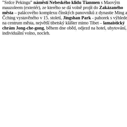
"Srdce Pekingu"
náměstí Nebeského klidu Tianmen
s Maovým
mauzoleem (exteriér), ze kterého se dá volně projít do
Zakázaného
města
– palácového komplexu čínských panovníků z dynastie Ming 
Čching vystavěného v 15. století,
Jingshan Park
- pahorek s výhled
na centrum města, největší tibetský klášter mimo Tibet –
lamaistický
chrám Jong-che-gong
, během dne oběd, odjezd na hotel, ubytování,
individuální volno, nocleh.