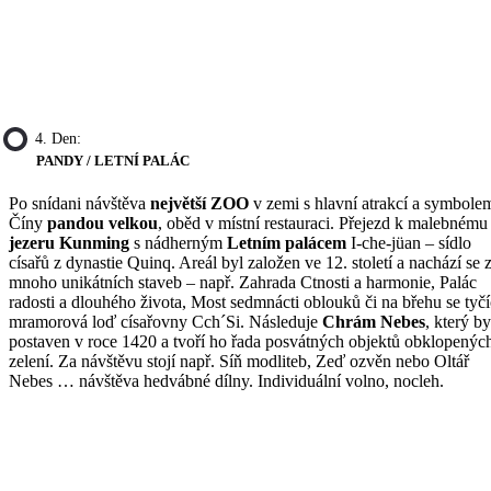
4. Den:
PANDY / LETNÍ PALÁC
Po snídani návštěva
největší ZOO
v zemi s hlavní atrakcí a symbole
Číny
pandou velkou
, oběd v místní restauraci. Přejezd k malebnému
jezeru Kunming
s nádherným
Letním palácem
I-che-jüan – sídlo
císařů z dynastie Quinq. Areál byl založen ve 12. století a nachází se 
mnoho unikátních staveb – např. Zahrada Ctnosti a harmonie, Palác
radosti a dlouhého života, Most sedmnácti oblouků či na břehu se tyčí
mramorová loď císařovny Cch´Si. Následuje
Chrám Nebes
, který by
postaven v roce 1420 a tvoří ho řada posvátných objektů obklopenýc
zelení. Za návštěvu stojí např. Síň modliteb, Zeď ozvěn nebo Oltář
Nebes … návštěva hedvábné dílny. Individuální volno, nocleh.