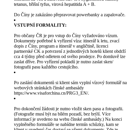
tetanus, břišní tyfus, virová hepatitida A + B.
Do Číny je zakázáno přepravovat powerbanky a zapalovače.
VSTUPNÍ FORMALITY:
Pro občany ČR je pro vstup do Číny vyžadováno vízum.
Dokumenty potřebné k vyřízení víza: itinerář k letu, zvací
dopis z Číny, program a itinerář v angličtině, licenci
partnerské CK a potvrzení z jednotlivých hotelů klient obdrží
cca 4 týdny před odletem od svého prodejce. Po domluvě lze
zaslat dříve. Pro vyřízení pokladů je nutno zaslat sken/
fotografii pasu každého cestujícího.
Po zaslání dokumentů si klient sám vyplní vízový formulář na
webových stránkách čínské ambasády
https://www.visaforchina.cn/PRG3_EN/.
Pro dokončení žádosti je nutno vložit sken pasu a fotografii.
(Fotografie musí být na bílém pozadí, bez brýlí. Více
informací je uvedeno na webu čínské ambasády.) Na konci
vyplněného formuláře se nabídne termín schůzky, kam se
klient v uvedený čas dostaví se všemi dokumenty. Zde je