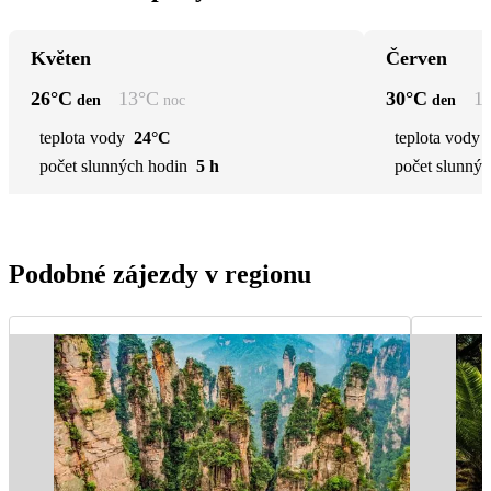
Květen
Červen
26
°C
13
°C
30
°C
1
den
noc
den
teplota vody
24°C
teplota vody
počet slunných hodin
5 h
počet slunnýc
Podobné zájezdy v regionu