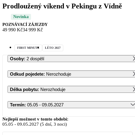
Prodloužený víkend v Pekingu z Vídně
Novinka
POZNÁVACÍ ZÁJEZDY
49 990 Kč
34 999 Kč
FIRST MINUTE
LÉTO 2027
Osoby
:
2 dospělí
Odkud pojedete
:
Nerozhoduje
Délka pobytu
:
Nerozhoduje
Termín
:
05.05 - 09.05.2027
Květen 2027
Nejlepší možnost v tomto období:
05.05
-
09.05.2027
(5 dní, 3 noci)
PO
ÚT
ST
ČT
PÁ
SO
NE