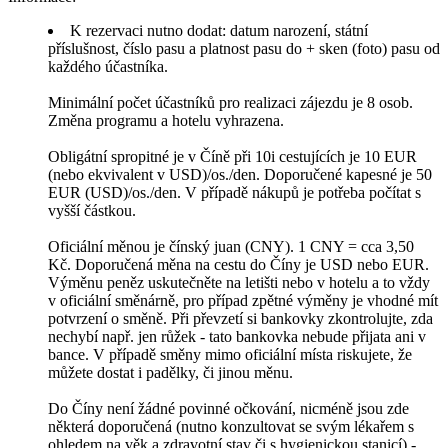
K rezervaci nutno dodat: datum narození, státní
příslušnost, číslo pasu a platnost pasu do + sken (foto) pasu od
každého účastníka.
Minimální počet účastníků pro realizaci zájezdu je 8 osob.
Změna programu a hotelu vyhrazena.
Obligátní spropitné je v Číně při 10i cestujících je 10 EUR
(nebo ekvivalent v USD)/os./den. Doporučené kapesné je 50
EUR (USD)/os./den. V případě nákupů je potřeba počítat s
vyšší částkou.
Oficiální měnou je čínský juan (CNY). 1 CNY = cca 3,50
Kč. Doporučená měna na cestu do Číny je USD nebo EUR.
Výměnu peněz uskutečněte na letišti nebo v hotelu a to vždy
v oficiální směnárně, pro případ zpětné výměny je vhodné mít
potvrzení o směně. Při převzetí si bankovky zkontrolujte, zda
nechybí např. jen růžek - tato bankovka nebude přijata ani v
bance. V případě směny mimo oficiální místa riskujete, že
můžete dostat i padělky, či jinou měnu.
Do Číny není žádné povinné očkování, nicméně jsou zde
některá doporučená (nutno konzultovat se svým lékařem s
ohledem na věk a zdravotní stav či s hygienickou stanicí) -