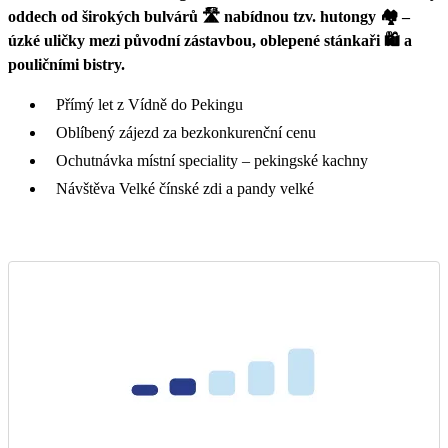
oddech od širokých bulvárů 🛣️ nabídnou tzv. hutongy 🏘️ –
úzké uličky mezi původní zástavbou, oblepené stánkaři 🛍️ a
pouličními bistry.
Přímý let z Vídně do Pekingu
Oblíbený zájezd za bezkonkurenční cenu
Ochutnávka místní speciality – pekingské kachny
Návštěva Velké čínské zdi a pandy velké