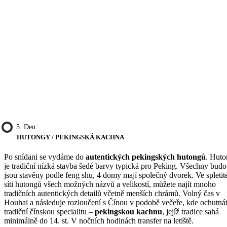
5. Den:
HUTONGY / PEKINGSKÁ KACHNA
Po snídani se vydáme do
autentických pekingských hutongů
. Huto
je tradiční nízká stavba šedé barvy typická pro Peking. Všechny bud
jsou stavěny podle feng shu, 4 domy mají společný dvorek. Ve spletit
síti hutongů všech možných názvů a velikostí, můžete najít mnoho
tradičních autentických detailů včetně menších chrámů. Volný čas v
Houhai a následuje rozloučení s Čínou v podobě večeře, kde ochutná
tradiční čínskou specialitu –
pekingskou kachnu
, jejíž tradice sahá
minimálně do 14. st. V nočních hodinách transfer na letiště.