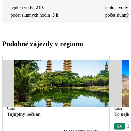
teplota vody
21°C
teplota vody
počet slunných hodin
3 h
počet slunnýc
Podobné zájezdy v regionu
Čína
Čína
Tajuplný Sečuán
To nejle
5.6
22