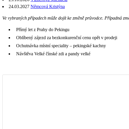
24.03.2027
Němcová Kristýna
Ve vybraných případech může dojít ke změně průvodce. Případná zm
Přímý let z Prahy do Pekingu
Oblíbený zájezd za bezkonkurenční cenu opět v prodeji
Ochutnávka místní speciality – pekingské kachny
Návštěva Velké čínské zdi a pandy velké