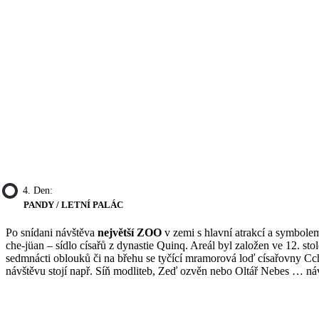
4. Den:
PANDY / LETNÍ PALÁC
Po snídani návštěva
největší ZOO
v zemi s hlavní atrakcí a symbol
che-jüan – sídlo císařů z dynastie Quinq. Areál byl založen ve 12. st
sedmnácti oblouků či na břehu se tyčící mramorová loď císařovny Cc
návštěvu stojí např. Síň modliteb, Zeď ozvěn nebo Oltář Nebes … náv