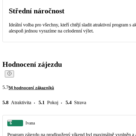
Střední náročnost
Ideální volba pro všechny, kteří chtějí sladit atraktivní program s
alespoň jednou vyrazíme na celodenní výlet.
Hodnocení zájezdu
5.7
54 hodnocení zákazníků
5.8
Atraktivita
5.1
Pokoj
5.4
Strava
6
Ivana
Program zájezdu na prodloužený víkend byl maximálně vyplněn a a