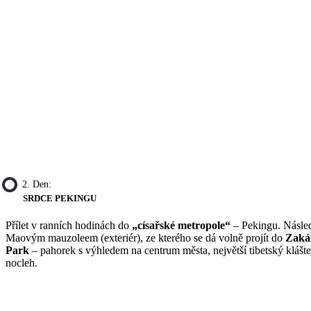
2. Den:
SRDCE PEKINGU
Přílet v ranních hodinách do
„císařské metropole“
– Pekingu. Násled
Maovým mauzoleem (exteriér), ze kterého se dá volně projít do
Zaká
Park
– pahorek s výhledem na centrum města, největší tibetský klášt
nocleh.