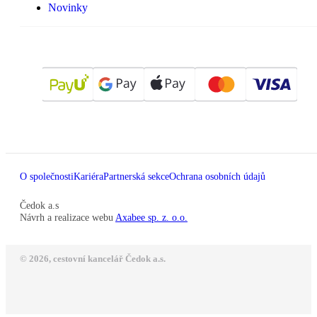
Novinky
O společnosti
Kariéra
Partnerská sekce
Ochrana osobních údajů
Čedok a.s
Návrh a realizace webu
Axabee sp. z. o.o.
© 2026, cestovní kancelář Čedok a.s.