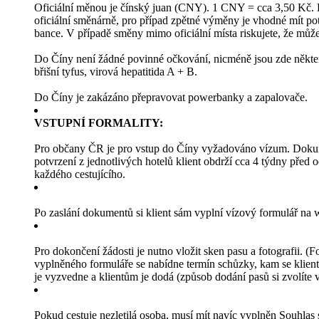
Oficiální měnou je čínský juan (CNY). 1 CNY = cca 3,50 Kč. 
oficiální směnárně, pro případ zpětné výměny je vhodné mít potv
bance. V případě směny mimo oficiální místa riskujete, že můžet
Do Číny není žádné povinné očkování, nicméně jsou zde některá
břišní tyfus, virová hepatitida A + B.
Do Číny je zakázáno přepravovat powerbanky a zapalovače.
VSTUPNÍ FORMALITY:
Pro občany ČR je pro vstup do Číny vyžadováno vízum. Dokumenty
potvrzení z jednotlivých hotelů klient obdrží cca 4 týdny před 
každého cestujícího.
Po zaslání dokumentů si klient sám vyplní vízový formulář n
Pro dokončení žádosti je nutno vložit sken pasu a fotografii. 
vyplněného formuláře se nabídne termín schůzky, kam se klient
je vyzvedne a klientům je dodá (způsob dodání pasů si zvolíte 
Pokud cestuje nezletilá osoba, musí mít navíc vyplněn Souhlas