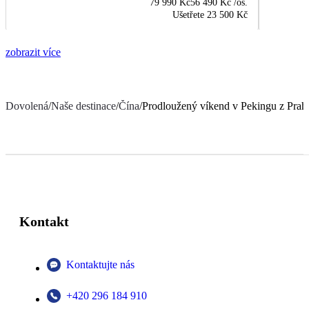
79 990 Kč
56 490 Kč
/os.
Ušetřete
23 500 Kč
zobrazit více
Dovolená
/
Naše destinace
/
Čína
/
Prodloužený víkend v Pekingu z Prah
Kontakt
Kontaktujte nás
+420 296 184 910