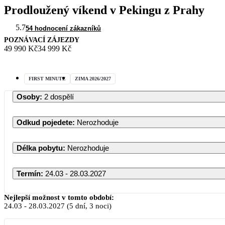
Prodloužený víkend v Pekingu z Prahy
5.7
54 hodnocení zákazníků
POZNÁVACÍ ZÁJEZDY
49 990 Kč
34 999 Kč
FIRST MINUTE
ZIMA 2026/2027
Osoby
:
2 dospělí
Odkud pojedete
:
Nerozhoduje
Délka pobytu
:
Nerozhoduje
Termín
:
24.03 - 28.03.2027
Nejlepší možnost v tomto období:
24.03
-
28.03.2027
(5 dní, 3 noci)