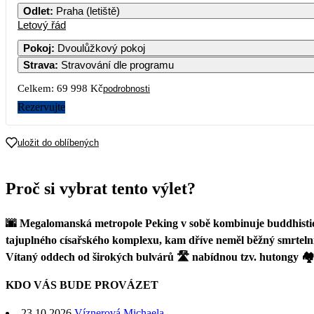
Odlet
:
Praha (letiště)
Letový řád
Pokoj
:
Dvoulůžkový pokoj
Strava
:
Stravování dle programu
Celkem:
69 998 Kč
podrobnosti
Rezervujte
uložit do oblíbených
Proč si vybrat tento výlet?
🌆 Megalomanská metropole Peking v sobě kombinuje buddhistick
tajuplného císařského komplexu, kam dříve neměl běžný smrtel
Vítaný oddech od širokých bulvárů 🛣️ nabídnou tzv. hutongy 🏘️ 
KDO VÁS BUDE PROVÁZET
23.10.2026
Víznerová Michaela