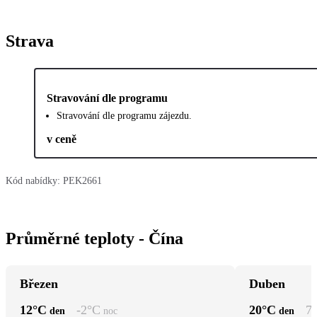
Strava
Stravování dle programu
Stravování dle programu zájezdu.
v ceně
Kód nabídky:
PEK2661
Průměrné teploty - Čína
Březen
Duben
12
°C
-2
°C
20
°C
7
den
noc
den