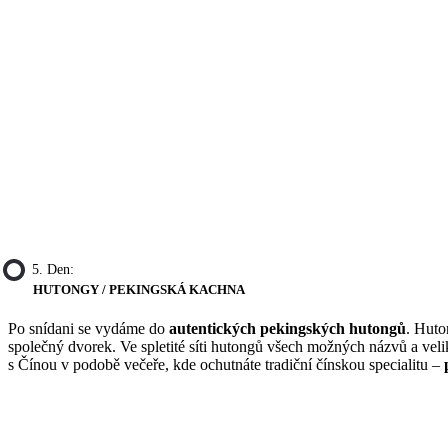
5. Den:
HUTONGY / PEKINGSKÁ KACHNA
Po snídani se vydáme do
autentických pekingských hutongů
. Huto
společný dvorek. Ve spletité síti hutongů všech možných názvů a veli
s Čínou v podobě večeře, kde ochutnáte tradiční čínskou specialitu –