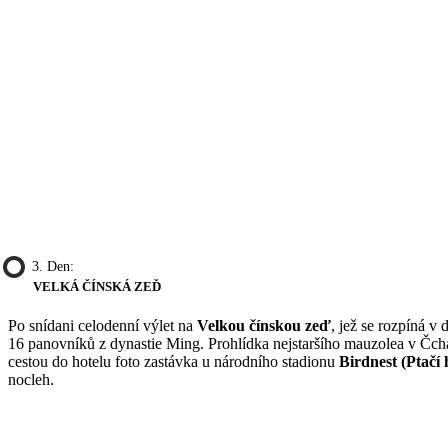
3. Den:
VELKÁ ČÍNSKÁ ZEĎ
Po snídani celodenní výlet na
Velkou čínskou zeď
, jež se rozpíná v
16 panovníků z dynastie Ming. Prohlídka nejstaršího mauzolea v Čcha
cestou do hotelu foto zastávka u národního stadionu
Birdnest (Ptačí
nocleh.