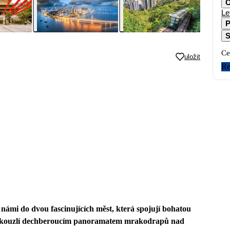
O
Le
P
S
Ce
uložit
Re
ámi do dvou fascinujících měst, která spojují bohatou
s okouzlí dechberoucím panoramatem mrakodrapů nad