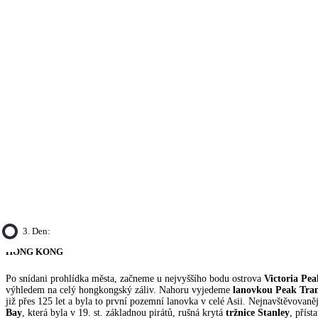
3. Den:
HONG KONG
Po snídani prohlídka města, začneme u nejvyššího bodu ostrova
Victoria Pea
výhledem na celý hongkongský záliv. Nahoru vyjedeme
lanovkou Peak Tra
již přes 125 let a byla to první pozemní lanovka v celé Asii. Nejnavštěvovaně
Bay
, která byla v 19. st. základnou pirátů, rušná krytá
tržnice Stanley
, příst