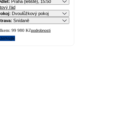
dlet
:
Praha (letiště), 15:50
tový řád
okoj
:
Dvoulůžkový pokoj
trava
:
Snídaně
lkem:
99 980 Kč
podrobnosti
zervujte