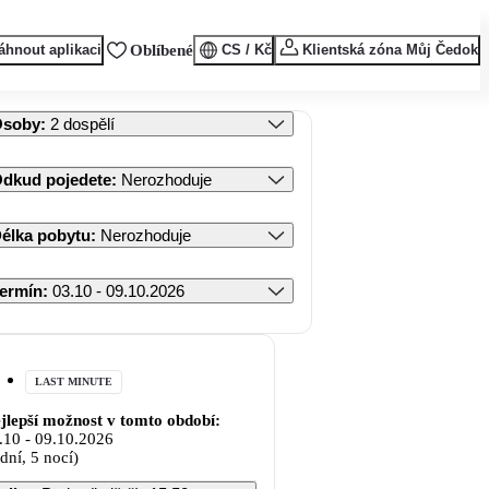
áhnout aplikaci
Oblíbené
CS / Kč
Klientská zóna Můj Čedok
Osoby
:
2 dospělí
dkud pojedete
:
Nerozhoduje
élka pobytu
:
Nerozhoduje
ermín
:
03.10 - 09.10.2026
LAST MINUTE
jlepší možnost v tomto období:
.10
-
09.10.2026
 dní, 5 nocí)