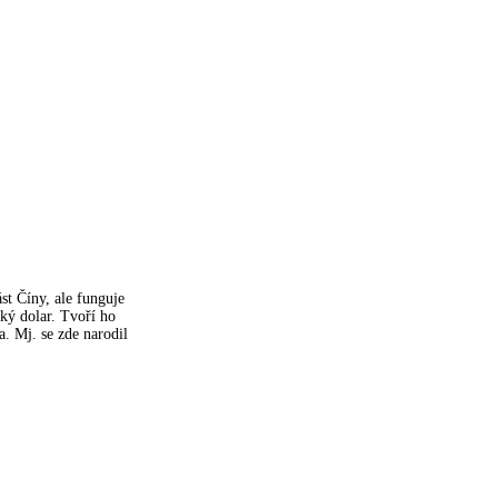
st Číny, ale funguje
ký dolar. Tvoří ho
a. Mj. se zde narodil