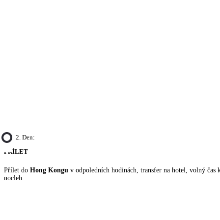
2. Den:
PŘÍLET
Přílet do
Hong Kongu
v odpoledních hodinách, transfer na hotel, volný čas 
nocleh.