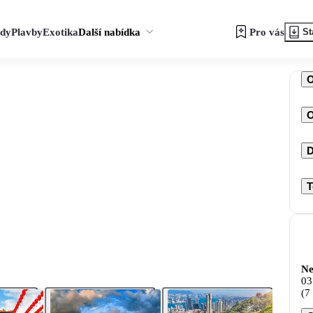
zdy
Plavby
Exotika
Další nabídka
Pro vás
St
O
D
T
Ne
03
(7