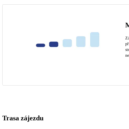
M
Zá
př
st
n
Trasa zájezdu