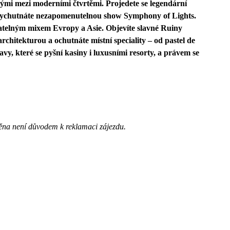
tými mezi moderními čtvrtěmi. Projedete se legendární
 vychutnáte nezapomenutelnou show Symphony of Lights.
vatelným mixem Evropy a Asie. Objevíte slavné Ruiny
rchitekturou a ochutnáte místní speciality – od pastel de
vy, které se pyšní kasiny i luxusními resorty, a právem se
ěna není důvodem k reklamaci zájezdu.