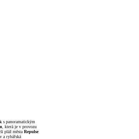
k
s panoramatickým
m
, která je v provozu
jší pláž města
Repulse
av a rybářská