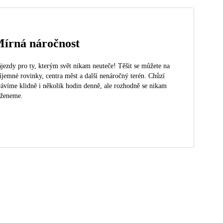
írná náročnost
jezdy pro ty, kterým svět nikam neuteče! Těšit se můžete na
íjemné rovinky, centra měst a další nenáročný terén. Chůzí
rávíme klidně i několik hodin denně, ale rozhodně se nikam
eženeme.