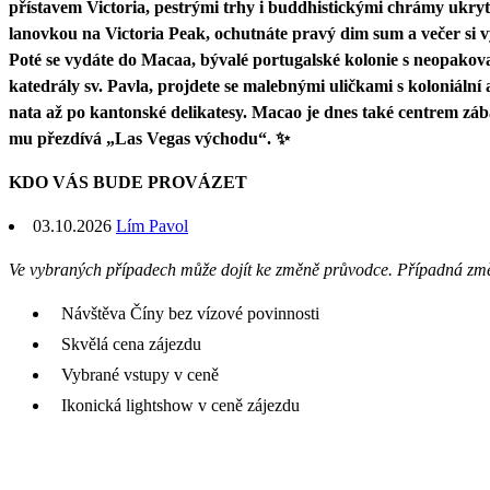
přístavem Victoria, pestrými trhy i buddhistickými chrámy ukry
lanovkou na Victoria Peak, ochutnáte pravý dim sum a večer si
Poté se vydáte do Macaа, bývalé portugalské kolonie s neopako
katedrály sv. Pavla, projdete se malebnými uličkami s koloniální a
nata až po kantonské delikatesy. Macao je dnes také centrem zába
mu přezdívá „Las Vegas východu“. ✨
KDO VÁS BUDE PROVÁZET
03.10.2026
Lím Pavol
Ve vybraných případech může dojít ke změně průvodce. Případná zm
Návštěva Číny bez vízové povinnosti
Skvělá cena zájezdu
Vybrané vstupy v ceně
Ikonická lightshow v ceně zájezdu