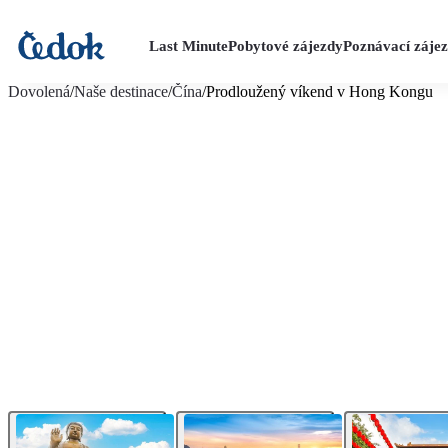
Last Minute
Pobytové zájezdy
Poznávací záje
více fotografií (14)
Dovolená
/
Naše destinace
/
Čína
/
Prodloužený víkend v Hong Kongu