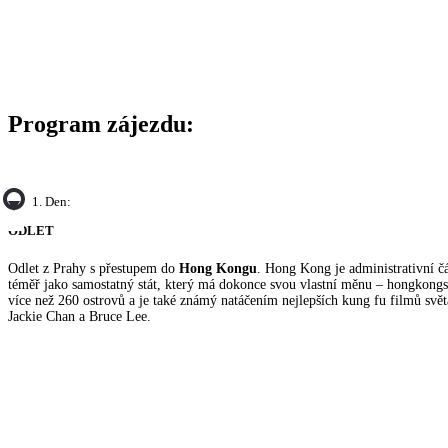
Program zájezdu:
1. Den:
ODLET
Odlet z Prahy s přestupem do
Hong Kongu
. Hong Kong je administrativní čá
téměř jako samostatný stát, který má dokonce svou vlastní měnu – hongkongs
více než 260 ostrovů a je také známý natáčením nejlepších kung fu filmů svět
Jackie Chan a Bruce Lee.