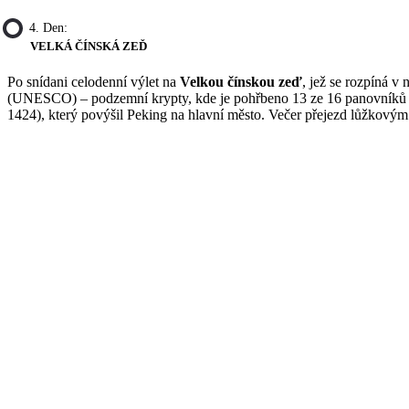
4. Den:
VELKÁ ČÍNSKÁ ZEĎ
Po snídani celodenní výlet na
Velkou čínskou zeď
, jež se rozpíná v
(UNESCO) – podzemní krypty, kde je pohřbeno 13 ze 16 panovníků z d
1424), který povýšil Peking na hlavní město. Večer přejezd lůžkovým