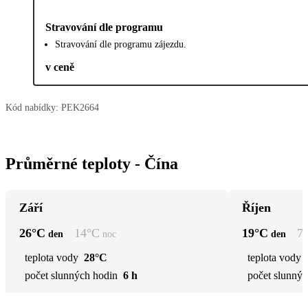
Stravování dle programu
Stravování dle programu zájezdu.
v ceně
Kód nabídky:
PEK2664
Průměrné teploty - Čína
Září
Říjen
26
°C
14
°C
19
°C
7
den
noc
den
teplota vody
28°C
teplota vody
počet slunných hodin
6 h
počet slunnýc