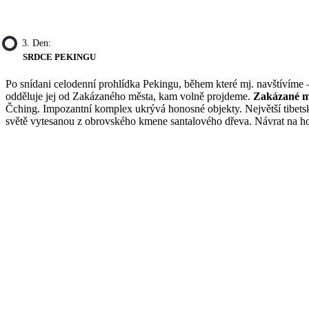
3. Den:
SRDCE PEKINGU
Po snídani celodenní prohlídka Pekingu, během které mj. navštívíme
odděluje jej od Zakázaného města, kam volně projdeme.
Zakázané m
Čching. Impozantní komplex ukrývá honosné objekty. Největší tibets
světě vytesanou z obrovského kmene santalového dřeva. Návrat na hot