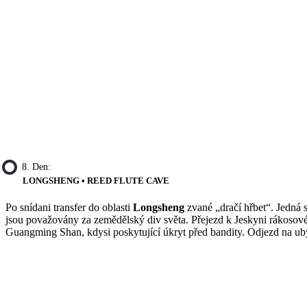
8. Den:
LONGSHENG • REED FLUTE CAVE
Po snídani transfer do oblasti
Longsheng
zvané „dračí hřbet“. Jedná 
jsou považovány za zemědělský div světa. Přejezd k Jeskyni rákosov
Guangming Shan, kdysi poskytující úkryt před bandity. Odjezd na ub