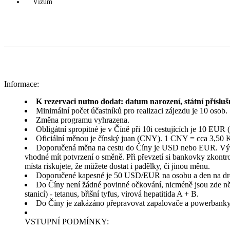
Vízum
Informace:
K rezervaci nutno dodat: datum narození, státní příslušn
Minimální počet účastníků pro realizaci zájezdu je 10 osob.
Změna programu vyhrazena.
Obligátní spropitné je v Číně při 10i cestujících je 10 EUR
Oficiální měnou je čínský juan (CNY). 1 CNY = cca 3,50 
Doporučená měna na cestu do Číny je USD nebo EUR. Výměnu
vhodné mít potvrzení o směně. Při převzetí si bankovky zkontro
místa riskujete, že můžete dostat i padělky, či jinou měnu.
Doporučené kapesné je 50 USD/EUR na osobu a den na drobné
Do Číny není žádné povinné očkování, nicméně jsou zde něk
stanicí) - tetanus, břišní tyfus, virová hepatitida A + B.
Do Číny je zakázáno přepravovat zapalovače a powerbanky
VSTUPNÍ PODMÍNKY: