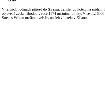
XI´AN
V ranních hodinách příjezd do
Xi´anu
, transfer do hotelu na snídani
objevená zcela náhodou v roce 1974 místními rolníky. Více než 6000
Street s Velkou mešitou, večeře, nocleh v hotelu v Xi´anu.