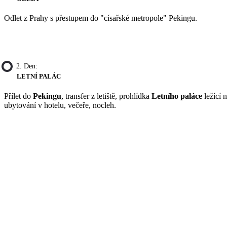
Odlet z Prahy s přestupem do "císařské metropole" Pekingu.
2. Den:
LETNÍ PALÁC
Přílet do
Pekingu
, transfer z letiště, prohlídka
Letního paláce
ležící 
ubytování v hotelu, večeře, nocleh.