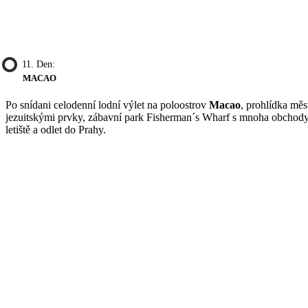
11. Den:
MACAO
Po snídani celodenní lodní výlet na poloostrov
Macao
, prohlídka měs
jezuitskými prvky, zábavní park Fisherman´s Wharf s mnoha obchody
letiště a odlet do Prahy.