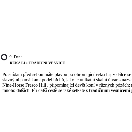
9. Den:
ŘEKA LI • TRADIČNÍ VESNICE
Po snídani před sebou máte plavbu po ohromující
řeku Li
, v dálce s
slavnými památkami podél břehů, jako je unikátní skalní útvar s názv
Nine-Horse Fresco Hill , připomínající devět koní v různých pózách;
mnoho dalších. Při další cestě se také setkáte s
tradičními vesnicemi
j