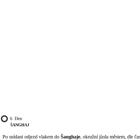
6. Den:
ŠANGHAJ
Po snídani odjezd vlakem do
Šanghaje
, okružní jízda městem, dle č