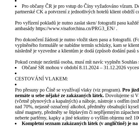
Pro občany ČR je pro vstup do Číny vyžadováno vízum. Dokume
partnerské CK a potvrzení z jednotlivých hotelů klient obdrží 
Pro vyřízení pokladů je nutno zaslat sken/ fotografii pasu kaž
ambasády https://www.visaforchina.cn/PRG3_EN/ .
Pro dokončení žádosti je nutno vložit sken pasu a fotografii. 
vyplněného formuláře se nabídne termín schůzky, kam se klient
následně je vyzvedne a klientům je dodá (způsob dodání pasů si
Pokud cestuje nezletilá osoba, musí mít navíc vyplněn Souhlas
Občané SR mohou v období 8.11.2024 – 31.12.2026 vycesto
CESTOVÁNÍ VLAKEM:
Pro přesuny po Číně se využívají vlaky (viz program).
Pro jíz
nemáte u sebe nějaké ze zakázaných látek.
Dovolujeme si Vás
(včetně plynových a kapalných) a náboje, nástroje s ostřím (no
nad 70%, nejasně označený alkohol, předměty obsahující kyselin
silné magnety, předměty se štiplavým či nepříjemným zápachem)
neberte parfémy, kapky a jiné tekutiny o vyšším objemu než 10
Kompletní seznam zakázaných látek (v angličtině) je na 