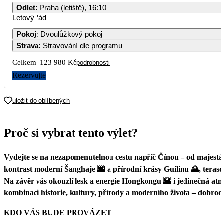
Odlet
:
Praha (letiště), 16:10
Letový řád
Pokoj
:
Dvoulůžkový pokoj
Strava
:
Stravování dle programu
Celkem:
123 980 Kč
podrobnosti
Rezervujte
uložit do oblíbených
Proč si vybrat tento výlet?
Vydejte se na nezapomenutelnou cestu napříč Čínou – od majest
kontrast moderní Šanghaje 🌆 a přírodní krásy Guilinu 🌄, tera
Na závěr vás okouzlí lesk a energie Hongkongu 🌇 i jedinečná at
kombinaci historie, kultury, přírody a moderního života – dobro
KDO VÁS BUDE PROVÁZET