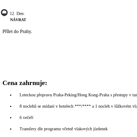
12. Den:
NÁVRAT
Přílet do Prahy.
Cena zahrnuje:
Leteckou přepravu Praha-Peking/Hong Kong-Praha s přestupy v turis
8 noclehů se snídaní v hotelech ***/**** a 1 nocleh v lůžkovém vl
6 večeří
Transfery dle programu včetně vlakových jízdenek