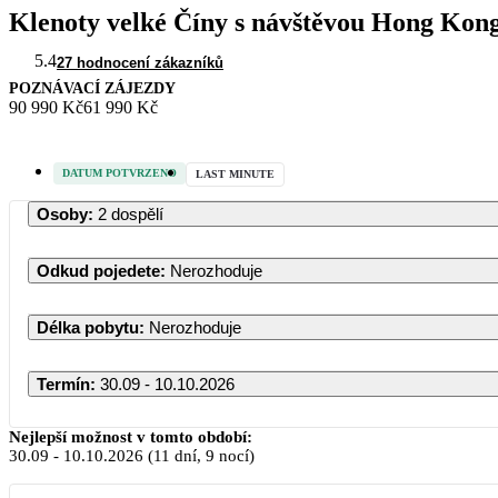
Klenoty velké Číny s návštěvou Hong Kon
5.4
27 hodnocení zákazníků
POZNÁVACÍ ZÁJEZDY
90 990 Kč
61 990 Kč
DATUM POTVRZENO
LAST MINUTE
Osoby
:
2 dospělí
Odkud pojedete
:
Nerozhoduje
Délka pobytu
:
Nerozhoduje
Termín
:
30.09 - 10.10.2026
Nejlepší možnost v tomto období:
30.09
-
10.10.2026
(11 dní, 9 nocí)