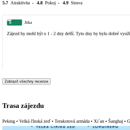
5.7
Atraktivita
4.8
Pokoj
4.9
Strava
6
Jitka
Zájezd by mohl být o 1 - 2 dny delší. Tyto dny by bylo dobré využ
Zobrazit všechny recenze
Trasa zájezdu
Peking • Velká čínská zeď • Terakotová armáda • Xi´an • Šanghaj •