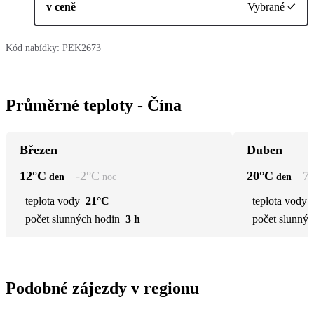
v ceně
Vybrané
Kód nabídky:
PEK2673
Průměrné teploty - Čína
Březen
Duben
12
°C
-2
°C
20
°C
7
den
noc
den
teplota vody
21°C
teplota vody
počet slunných hodin
3 h
počet slunnýc
Podobné zájezdy v regionu