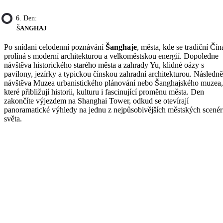
6. Den:
ŠANGHAJ
Po snídani celodenní poznávání
Šanghaje
, města, kde se tradiční Čín
prolíná s moderní architekturou a velkoměstskou energií. Dopoledne
návštěva historického starého města a zahrady Yu, klidné oázy s
pavilony, jezírky a typickou čínskou zahradní architekturou. Následně
návštěva Muzea urbanistického plánování nebo Šanghajského muzea,
které přibližují historii, kulturu i fascinující proměnu města. Den
zakončíte výjezdem na Shanghai Tower, odkud se otevírají
panoramatické výhledy na jednu z nejpůsobivějších městských scenér
světa.