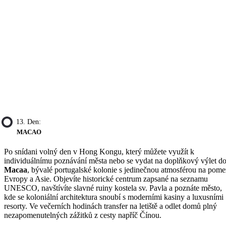
13. Den:
MACAO
Po snídani volný den v Hong Kongu, který můžete využít k
individuálnímu poznávání města nebo se vydat na doplňkový výlet d
Macaa
, bývalé portugalské kolonie s jedinečnou atmosférou na pome
Evropy a Asie. Objevíte historické centrum zapsané na seznamu
UNESCO, navštívíte slavné ruiny kostela sv. Pavla a poznáte město,
kde se koloniální architektura snoubí s moderními kasiny a luxusními
resorty. Ve večerních hodinách transfer na letiště a odlet domů plný
nezapomenutelných zážitků z cesty napříč Čínou.