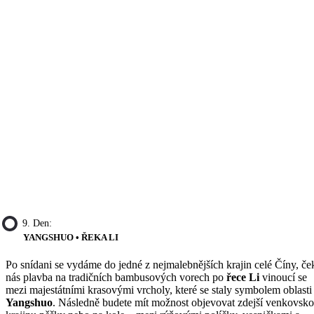
9. Den:
YANGSHUO • ŘEKA LI
Po snídani se vydáme do jedné z nejmalebnějších krajin celé Číny, če
nás plavba na tradičních bambusových vorech po
řece Li
vinoucí se
mezi majestátními krasovými vrcholy, které se staly symbolem oblasti
Yangshuo
. Následně budete mít možnost objevovat zdejší venkovsk