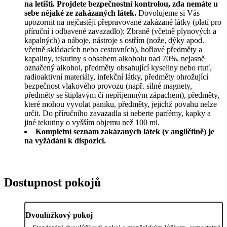
na letišti. Projdete bezpečnostní kontrolou, zda nemáte u
sebe nějaké ze zakázaných látek.
Dovolujeme si Vás
upozornit na nejčastěji přepravované zakázané látky (platí pro
příruční i odbavené zavazadlo): Zbraně (včetně plynových a
kapalných) a náboje, nástroje s ostřím (nože, dýky apod.
včetně skládacích nebo cestovních), hořlavé předměty a
kapaliny, tekutiny s obsahem alkoholu nad 70%, nejasně
označený alkohol, předměty obsahující kyseliny nebo rtuť,
radioaktivní materiály, infekční látky, předměty ohrožující
bezpečnost vlakového provozu (např. silné magnety,
předměty se štiplavým či nepříjemným zápachem), předměty,
které mohou vyvolat paniku, předměty, jejichž povahu nelze
určit. Do příručního zavazadla si neberte parfémy, kapky a
jiné tekutiny o vyšším objemu než 100 ml.
Kompletní seznam zakázaných látek (v angličtině) je
na vyžádání k dispozici.
Dostupnost pokojů
Dvoulůžkový pokoj