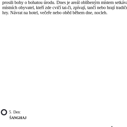
prosili bohy o bohatou úrodu. Dnes je areál oblíbeným místem setkáv
místních obyvatel, kteří zde cvičí tai-či, zpívají, tančí nebo hrají tradič
hry. Návrat na hotel, večeře nebo oběd během dne, nocleh.
5. Den:
ŠANGHAJ