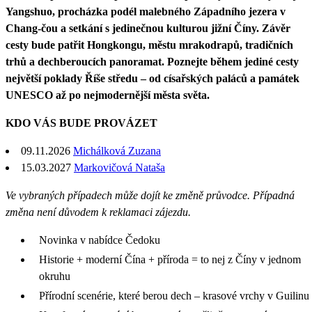
Yangshuo, procházka podél malebného Západního jezera v
Chang-čou a setkání s jedinečnou kulturou jižní Číny. Závěr
cesty bude patřit Hongkongu, městu mrakodrapů, tradičních
trhů a dechberoucích panoramat. Poznejte během jediné cesty
největší poklady Říše středu – od císařských paláců a památek
UNESCO až po nejmodernější města světa.
KDO VÁS BUDE PROVÁZET
09.11.2026
Michálková Zuzana
15.03.2027
Markovičová Nataša
Ve vybraných případech může dojít ke změně průvodce. Případná
změna není důvodem k reklamaci zájezdu.
Novinka v nabídce Čedoku
Historie + moderní Čína + příroda = to nej z Číny v jednom
okruhu
Přírodní scenérie, které berou dech – krasové vrchy v Guilinu