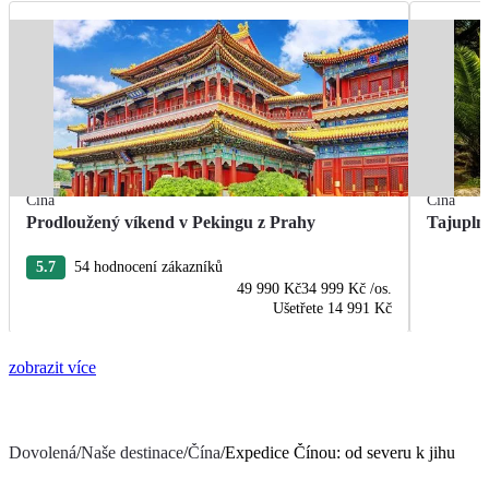
Čína
Čína
Prodloužený víkend v Pekingu z Prahy
Tajupln
5.7
54 hodnocení zákazníků
49 990 Kč
34 999 Kč
/os.
Ušetřete
14 991 Kč
zobrazit více
Dovolená
/
Naše destinace
/
Čína
/
Expedice Čínou: od severu k jihu