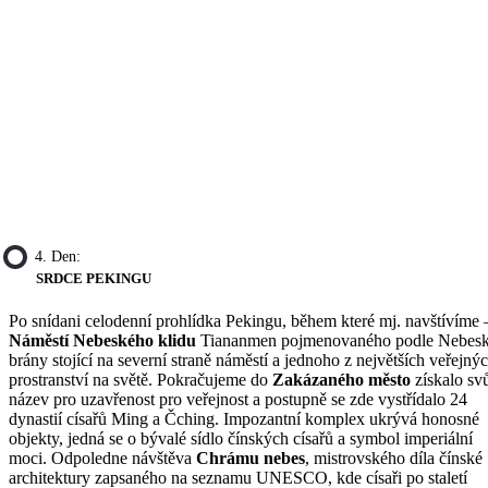
4. Den:
SRDCE PEKINGU
Po snídani celodenní prohlídka Pekingu, během které mj. navštívíme 
Náměstí Nebeského klidu
Tiananmen pojmenovaného podle Nebes
brány stojící na severní straně náměstí a jednoho z největších veřejný
prostranství na světě. Pokračujeme do
Zakázaného město
získalo sv
název pro uzavřenost pro veřejnost a postupně se zde vystřídalo 24
dynastií císařů Ming a Čching. Impozantní komplex ukrývá honosné
objekty, jedná se o bývalé sídlo čínských císařů a symbol imperiální
moci. Odpoledne návštěva
Chrámu nebes
, mistrovského díla čínské
architektury zapsaného na seznamu UNESCO, kde císaři po staletí