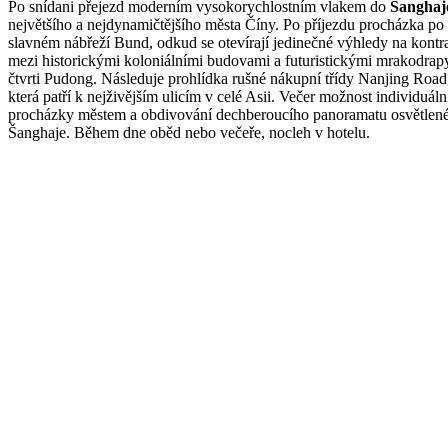
Po snídani přejezd moderním vysokorychlostním vlakem do
Šanghaj
největšího a nejdynamičtějšího města Číny. Po příjezdu procházka po
slavném nábřeží Bund, odkud se otevírají jedinečné výhledy na kontr
mezi historickými koloniálními budovami a futuristickými mrakodrap
čtvrti Pudong. Následuje prohlídka rušné nákupní třídy Nanjing Road
která patří k nejživějším ulicím v celé Asii. Večer možnost individuáln
procházky městem a obdivování dechberoucího panoramatu osvětlen
Šanghaje. Během dne oběd nebo večeře, nocleh v hotelu.