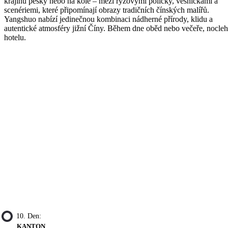
krajinu pěšky nebo na kole – mezi rýžovými políčky, vesničkami a
scenériemi, které připomínají obrazy tradičních čínských malířů.
Yangshuo nabízí jedinečnou kombinaci nádherné přírody, klidu a
autentické atmosféry jižní Číny. Během dne oběd nebo večeře, nocleh
hotelu.
10. Den:
KANTON