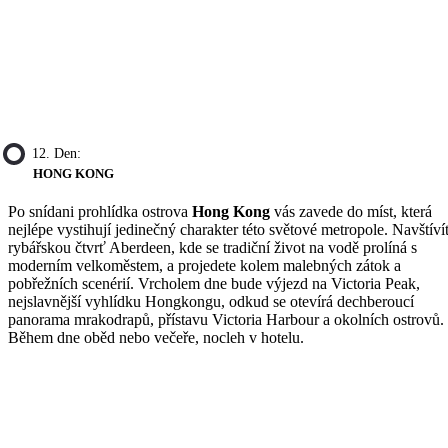
12. Den:
HONG KONG
Po snídani prohlídka ostrova
Hong Kong
vás zavede do míst, která
nejlépe vystihují jedinečný charakter této světové metropole. Navštíví
rybářskou čtvrť Aberdeen, kde se tradiční život na vodě prolíná s
moderním velkoměstem, a projedete kolem malebných zátok a
pobřežních scenérií. Vrcholem dne bude výjezd na Victoria Peak,
nejslavnější vyhlídku Hongkongu, odkud se otevírá dechberoucí
panorama mrakodrapů, přístavu Victoria Harbour a okolních ostrovů.
Během dne oběd nebo večeře, nocleh v hotelu.