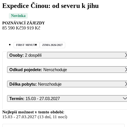
Expedice Čínou: od severu k jihu
Novinka
POZNÁVACÍ ZÁJEZDY
85 590 Kč
59 919 Kč
FIRST MINUTE
ZIMA 2026/2027
Osoby
:
2 dospělí
Odkud pojedete
:
Nerozhoduje
Délka pobytu
:
Nerozhoduje
Termín
:
15.03 - 27.03.2027
Březen 2027
Nejlepší možnost v tomto období:
15.03
-
27.03.2027
(13 dní, 11 nocí)
PO
ÚT
ST
ČT
PÁ
SO
NE