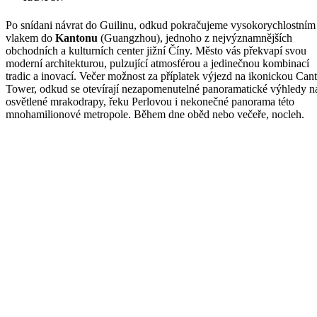
Po snídani návrat do Guilinu, odkud pokračujeme vysokorychlostním
vlakem do
Kantonu
(Guangzhou), jednoho z nejvýznamnějších
obchodních a kulturních center jižní Číny. Město vás překvapí svou
moderní architekturou, pulzující atmosférou a jedinečnou kombinací
tradic a inovací. Večer možnost za příplatek výjezd na ikonickou Can
Tower, odkud se otevírají nezapomenutelné panoramatické výhledy n
osvětlené mrakodrapy, řeku Perlovou i nekonečné panorama této
mnohamilionové metropole. Během dne oběd nebo večeře, nocleh.