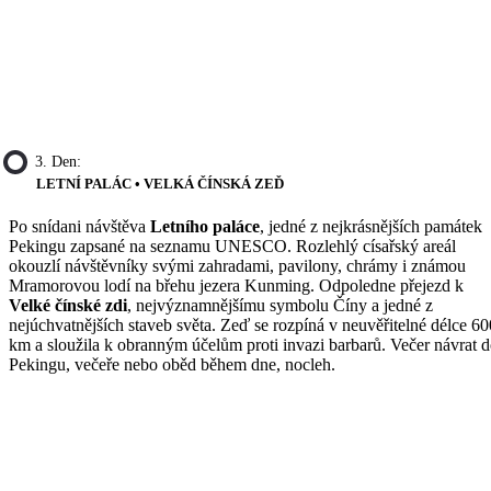
3. Den:
LETNÍ PALÁC • VELKÁ ČÍNSKÁ ZEĎ
Po snídani návštěva
Letního paláce
, jedné z nejkrásnějších památek
Pekingu zapsané na seznamu UNESCO. Rozlehlý císařský areál
okouzlí návštěvníky svými zahradami, pavilony, chrámy i známou
Mramorovou lodí na břehu jezera Kunming. Odpoledne přejezd k
Velké čínské zdi
, nejvýznamnějšímu symbolu Číny a jedné z
nejúchvatnějších staveb světa. Zeď se rozpíná v neuvěřitelné délce 6
km a sloužila k obranným účelům proti invazi barbarů. Večer návrat 
Pekingu, večeře nebo oběd během dne, nocleh.