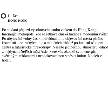
11. Den:
HONG KONG
Po snídani přejezd vysokorychlostním vlakem do
Hong Kongu
,
fascinující metropole, kde se setkává čínská tradice s moderním světe
Po ubytování volný čas k individuálnímu objevování města plného
kontrastů – od rušných ulic a tradičních trhů až po luxusní nákupní
centra a futuristické mrakodrapy. Nasajte jedinečnou atmosféru jedno
z nejdynamičtějších měst Asie, které vás okouzlí svou energií,
světelnými reklamami i neopakovatelnou směsicí kultur. Nocleh v
hotelu.