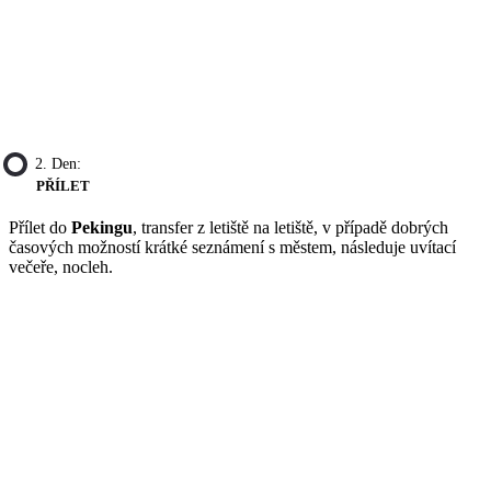
2. Den:
PŘÍLET
Přílet do
Pekingu
, transfer z letiště na letiště, v případě dobrých
časových možností krátké seznámení s městem, následuje uvítací
večeře, nocleh.