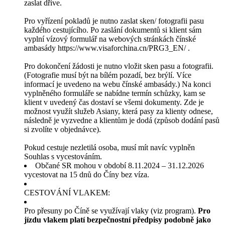
zaslat dříve.
Pro vyřízení pokladů je nutno zaslat sken/ fotografii pasu
každého cestujícího. Po zaslání dokumentů si klient sám
vyplní vízový formulář na webových stránkách čínské
ambasády https://www.visaforchina.cn/PRG3_EN/ .
Pro dokončení žádosti je nutno vložit sken pasu a fotografii.
(Fotografie musí být na bílém pozadí, bez brýlí. Více
informací je uvedeno na webu čínské ambasády.) Na konci
vyplněného formuláře se nabídne termín schůzky, kam se
klient v uvedený čas dostaví se všemi dokumenty. Zde je
možnost využít služeb Asiany, která pasy za klienty odnese,
následně je vyzvedne a klientům je dodá (způsob dodání pasů
si zvolíte v objednávce).
Pokud cestuje nezletilá osoba, musí mít navíc vyplněn
Souhlas s vycestováním.
Občané SR mohou v období 8.11.2024 – 31.12.2026
vycestovat na 15 dnů do Číny bez víza.
CESTOVÁNÍ VLAKEM:
Pro přesuny po Číně se využívají vlaky (viz program).
Pro
jízdu vlakem platí bezpečnostní předpisy podobně jako