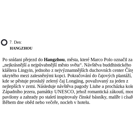
7. Den:
HANGZHOU
Po snídani přejezd do
Hangzhou
, města, které Marco Polo označil za
„nejkrásnější a nejpůvabnější město světa“. Návštěva buddhistického
kláštera Lingyin, jednoho z nejvýznamnějších duchovních center Čín
ukrytého mezi zalesněnými kopci. Pokračování do čajových plantáží,
kde se pěstuje proslulý zelený čaj Longjing, považovaný za jeden z
nejlepších v zemi. Následuje návštěva pagody Liuhe a procházka ko
Západního jezera, památky UNESCO, jehož romantická zákoutí, mos
pavilony a zahrady po staletí inspirovaly čínské básníky, malíře i císař
Během dne oběd nebo večeře, nocleh v hotelu.