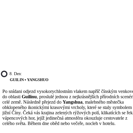
8. Den:
GUILIN • YANGSHUO
Po snídani odjezd vysokorychlostním vlakem napříč čínským venko
do oblasti
Guilinu
, proslulé jednou z nejkrásnějších přírodních scenéri
celé země. Následně přejezd do
Yangshua
, malebného městečka
obklopeného ikonickými krasovými vrcholy, které se staly symbolem
jižní Číny. Čeká vás krajina zelených rýžových polí, klikatících se řek
vápencových hor, jejíž jedinečná atmosféra okouzluje cestovatele z
celého světa. Během dne oběd nebo večeře, nocleh v hotelu.