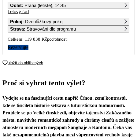
Odlet
:
Praha (letiště), 14:45
Letový řád
1
2
3
4
5
6
7
Pokoj
:
Dvoulůžkový pokoj
Strava
:
Stravování dle programu
8
9
10
11
12
13
14
Celkem:
119 838 Kč
podrobnosti
15
16
17
18
19
20
21
Rezervujte
59 919
22
23
24
25
26
27
28
uložit do oblíbených
29
30
31
Proč si vybrat tento výlet?
Vydejte se na fascinující cestu napříč Čínou, zemí kontrastů,
kde se tisíciletá historie setkává s futuristickou budoucností.
Projdete se po Velké čínské zdi, objevíte tajemství Zakázaného
města, navštívíte romantické zahrady a chrámy císařů a zažijete
atmosféru moderních megapolí Šanghaje a Kantonu. Čeká vás
také nezapomenutelná plavba mezi vápencovými vrcholy kraje