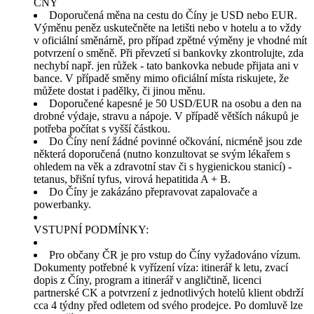
CNY
Doporučená měna na cestu do Číny je USD nebo EUR.
Výměnu peněz uskutečněte na letišti nebo v hotelu a to vždy
v oficiální směnárně, pro případ zpětné výměny je vhodné mít
potvrzení o směně. Při převzetí si bankovky zkontrolujte, zda
nechybí např. jen růžek - tato bankovka nebude přijata ani v
bance. V případě směny mimo oficiální místa riskujete, že
můžete dostat i padělky, či jinou měnu.
Doporučené kapesné je 50 USD/EUR na osobu a den na
drobné výdaje, stravu a nápoje. V případě větších nákupů je
potřeba počítat s vyšší částkou.
Do Číny není žádné povinné očkování, nicméně jsou zde
některá doporučená (nutno konzultovat se svým lékařem s
ohledem na věk a zdravotní stav či s hygienickou stanicí) -
tetanus, břišní tyfus, virová hepatitida A + B.
Do Číny je zakázáno přepravovat zapalovače a
powerbanky.
VSTUPNÍ PODMÍNKY:
Pro občany ČR je pro vstup do Číny vyžadováno vízum.
Dokumenty potřebné k vyřízení víza: itinerář k letu, zvací
dopis z Číny, program a itinerář v angličtině, licenci
partnerské CK a potvrzení z jednotlivých hotelů klient obdrží
cca 4 týdny před odletem od svého prodejce. Po domluvě lze