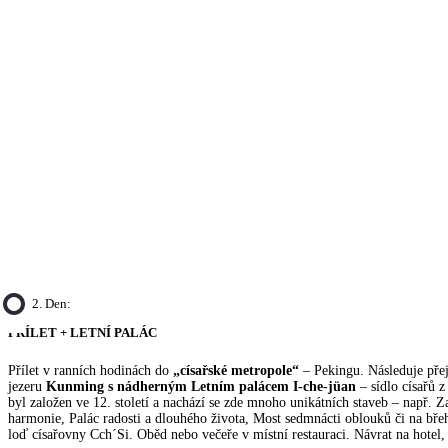
2. Den:
PŘÍLET + LETNÍ PALÁC
Přílet v ranních hodinách do
„císařské metropole“
– Pekingu. Následuje př
jezeru
Kunming s nádherným Letním palácem I-che-jüan
– sídlo císařů z
byl založen ve 12. století a nachází se zde mnoho unikátních staveb – např. Z
harmonie, Palác radosti a dlouhého života, Most sedmnácti oblouků či na bře
loď císařovny Cch´Si. Oběd nebo večeře v místní restauraci. Návrat na hotel,