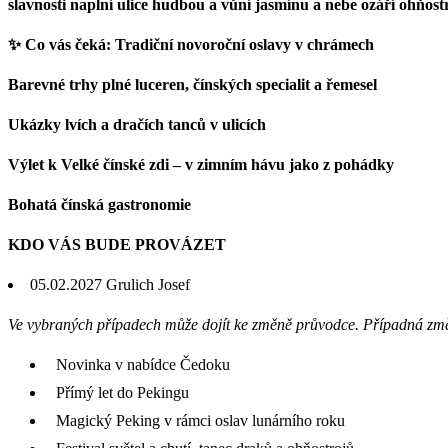
slavnosti naplní ulice hudbou a vůní jasmínu a nebe ozáří ohňostro
✨ Co vás čeká: Tradiční novoroční oslavy v chrámech
Barevné trhy plné luceren, čínských specialit a řemesel
Ukázky lvích a dračích tanců v ulicích
Výlet k Velké čínské zdi – v zimním hávu jako z pohádky
Bohatá čínská gastronomie
KDO VÁS BUDE PROVÁZET
05.02.2027
Grulich Josef
Ve vybraných případech může dojít ke změně průvodce. Případná zm
Novinka v nabídce Čedoku
Přímý let do Pekingu
Magický Peking v rámci oslav lunárního roku