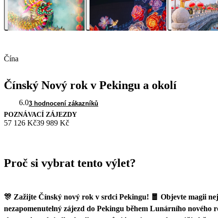
Čína
Čínský Nový rok v Pekingu a okolí
6.0
3 hodnocení zákazníků
POZNÁVACÍ ZÁJEZDY
57 126 Kč
39 989 Kč
Proč si vybrat tento výlet?
🎊 Zažijte Čínský nový rok v srdci Pekingu! 🧧 Objevte magii nejv
nezapomenutelný zájezd do Pekingu během Lunárního nového roku