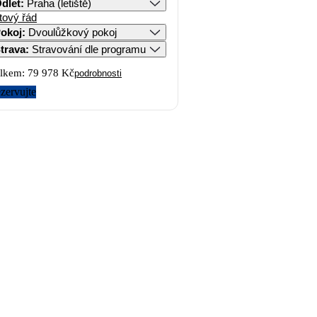
dlet
:
Praha (letiště)
tový řád
okoj
:
Dvoulůžkový pokoj
trava
:
Stravování dle programu
lkem:
79 978 Kč
podrobnosti
zervujte