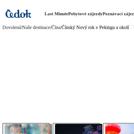
Last Minute
Pobytové zájezdy
Poznávací záje
více fotografií (19)
Dovolená
/
Naše destinace
/
Čína
/
Čínský Nový rok v Pekingu a okolí