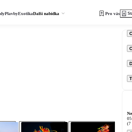
zdy
Plavby
Exotika
Další nabídka
Pro vás
St
O
D
T
Ne
05
(7