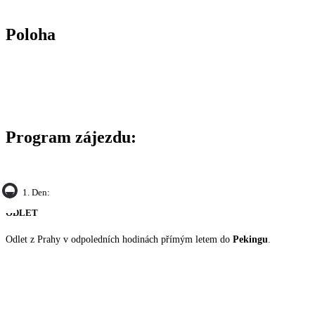
Poloha
Program zájezdu:
1. Den:
ODLET
Odlet z Prahy v odpoledních hodinách přímým letem do
Pekingu
.