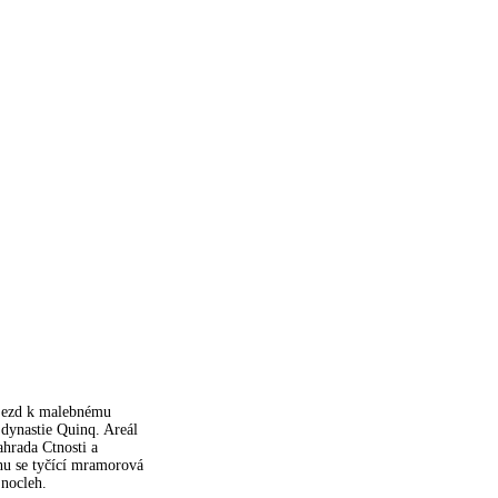
ejezd k malebnému
 dynastie Quinq. Areál
ahrada Ctnosti a
hu se tyčící mramorová
 nocleh.