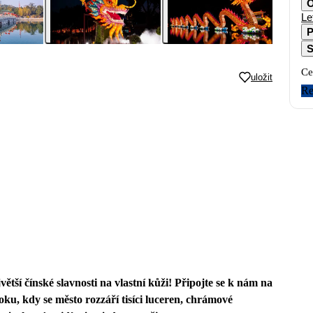
O
Le
P
S
Ce
uložit
Re
ětší čínské slavnosti na vlastní kůži! Připojte se k nám na
, kdy se město rozzáří tisíci luceren, chrámové