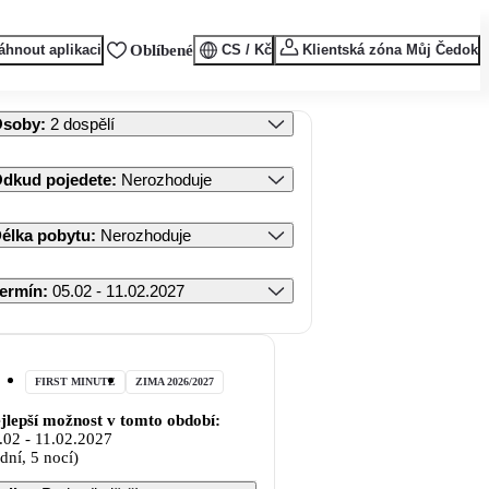
áhnout aplikaci
Oblíbené
CS / Kč
Klientská zóna Můj Čedok
Osoby
:
2 dospělí
dkud pojedete
:
Nerozhoduje
élka pobytu
:
Nerozhoduje
ermín
:
05.02 - 11.02.2027
FIRST MINUTE
ZIMA 2026/2027
jlepší možnost v tomto období:
.02
-
11.02.2027
 dní, 5 nocí)