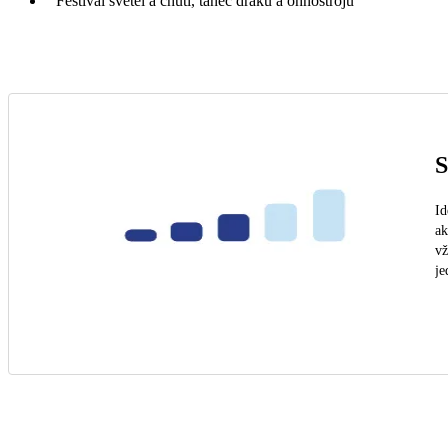
Festival světel a chutí, tanec draků a ohňostrojů
S
Id
ak
vž
je