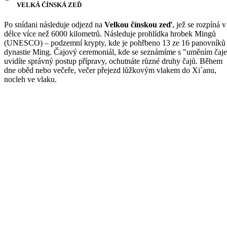
VELKÁ ČÍNSKÁ ZEĎ
Po snídani následuje odjezd na
Velkou čínskou zeď
, jež se rozpíná v
délce více než 6000 kilometrů. Následuje prohlídka hrobek Mingů
(UNESCO) – podzemní krypty, kde je pohřbeno 13 ze 16 panovníků
dynastie Ming. Čajový ceremoniál, kde se seznámíme s "uměním čaje
uvidíte správný postup přípravy, ochutnáte různé druhy čajů. Během
dne oběd nebo večeře, večer přejezd lůžkovým vlakem do Xi´anu,
nocleh ve vlaku.