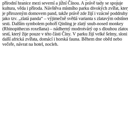
přírodní hranice mezi severní a jižní Čínou. A právě tady se spojuje
kultura, věda i příroda. Návštěva místního parku divokých zvířat, kter
je přirozeným domovem pand, takže právě zde žijí i vzácné poddruhy
jako tzv. „zlatá panda“ – výjimečně světlá varianta s zlatavým odstín
srsti. Dalším symbolem pohoří Qinling je zlatý snub-nosed monkey
(Rhinopithecus roxellana) – nádherný modrotvárý op s dlouhou zlato
srstí, který žije pouze v této části Číny. V parku žijí velké šelmy, sloni
další africká zvířata, domácí i horská fauna. Během dne oběd nebo
večeře, návrat na hotel, nocleh.