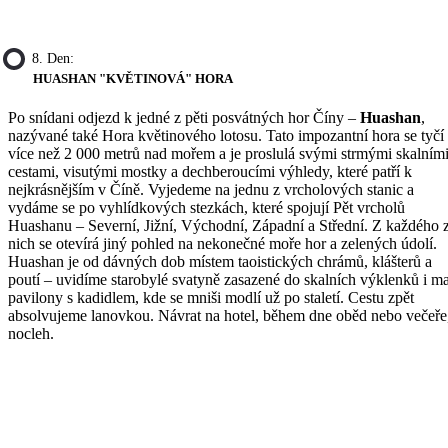
8. Den:
HUASHAN "KVĚTINOVÁ" HORA
Po snídani odjezd k jedné z pěti posvátných hor Číny –
Huashan
,
nazývané také Hora květinového lotosu. Tato impozantní hora se tyčí
více než 2 000 metrů nad mořem a je proslulá svými strmými skalním
cestami, visutými mostky a dechberoucími výhledy, které patří k
nejkrásnějším v Číně. Vyjedeme na jednu z vrcholových stanic a
vydáme se po vyhlídkových stezkách, které spojují Pět vrcholů
Huashanu – Severní, Jižní, Východní, Západní a Střední. Z každého 
nich se otevírá jiný pohled na nekonečné moře hor a zelených údolí.
Huashan je od dávných dob místem taoistických chrámů, klášterů a
poutí – uvidíme starobylé svatyně zasazené do skalních výklenků i m
pavilony s kadidlem, kde se mniši modlí už po staletí. Cestu zpět
absolvujeme lanovkou. Návrat na hotel, během dne oběd nebo večeře
nocleh.