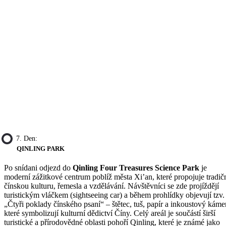
7. Den:
QINLING PARK
Po snídani odjezd do
Qinling Four Treasures Science Park
je
moderní zážitkové centrum poblíž města Xi’an, které propojuje tradič
čínskou kulturu, řemesla a vzdělávání. Návštěvníci se zde projíždějí
turistickým vláčkem (sightseeing car) a během prohlídky objevují tzv.
„Čtyři poklady čínského psaní“ – štětec, tuš, papír a inkoustový káme
které symbolizují kulturní dědictví Číny. Celý areál je součástí širší
turistické a přírodovědné oblasti pohoří Qinling, které je známé jako