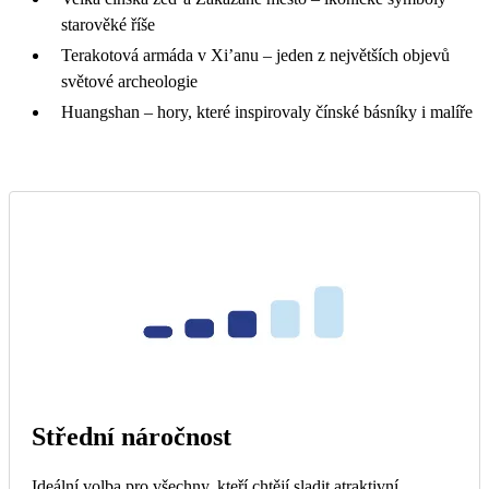
starověké říše
Terakotová armáda v Xi’anu – jeden z největších objevů
světové archeologie
Huangshan – hory, které inspirovaly čínské básníky i malíře
Střední náročnost
Ideální volba pro všechny, kteří chtějí sladit atraktivní