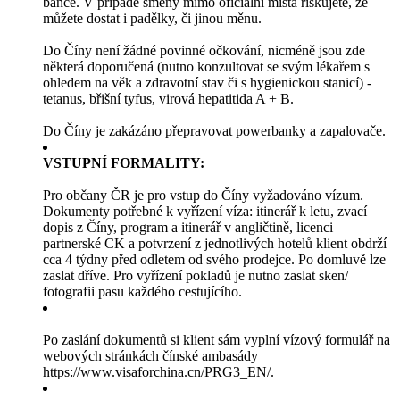
bance. V případě směny mimo oficiální místa riskujete, že
můžete dostat i padělky, či jinou měnu.
Do Číny není žádné povinné očkování, nicméně jsou zde
některá doporučená (nutno konzultovat se svým lékařem s
ohledem na věk a zdravotní stav či s hygienickou stanicí) -
tetanus, břišní tyfus, virová hepatitida A + B.
Do Číny je zakázáno přepravovat powerbanky a zapalovače.
VSTUPNÍ FORMALITY:
Pro občany ČR je pro vstup do Číny vyžadováno vízum.
Dokumenty potřebné k vyřízení víza: itinerář k letu, zvací
dopis z Číny, program a itinerář v angličtině, licenci
partnerské CK a potvrzení z jednotlivých hotelů klient obdrží
cca 4 týdny před odletem od svého prodejce. Po domluvě lze
zaslat dříve. Pro vyřízení pokladů je nutno zaslat sken/
fotografii pasu každého cestujícího.
Po zaslání dokumentů si klient sám vyplní vízový formulář na
webových stránkách čínské ambasády
https://www.visaforchina.cn/PRG3_EN/.