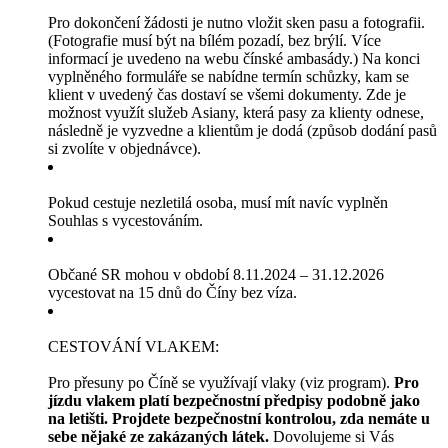
Pro dokončení žádosti je nutno vložit sken pasu a fotografii.
(Fotografie musí být na bílém pozadí, bez brýlí. Více
informací je uvedeno na webu čínské ambasády.) Na konci
vyplněného formuláře se nabídne termín schůzky, kam se
klient v uvedený čas dostaví se všemi dokumenty. Zde je
možnost využít služeb Asiany, která pasy za klienty odnese,
následně je vyzvedne a klientům je dodá (způsob dodání pasů
si zvolíte v objednávce).
Pokud cestuje nezletilá osoba, musí mít navíc vyplněn
Souhlas s vycestováním.
Občané SR mohou v období 8.11.2024 – 31.12.2026
vycestovat na 15 dnů do Číny bez víza.
CESTOVÁNÍ VLAKEM:
Pro přesuny po Číně se využívají vlaky (viz program).
Pro
jízdu vlakem platí bezpečnostní předpisy podobně jako
na letišti. Projdete bezpečnostní kontrolou, zda nemáte u
sebe nějaké ze zakázaných látek.
Dovolujeme si Vás