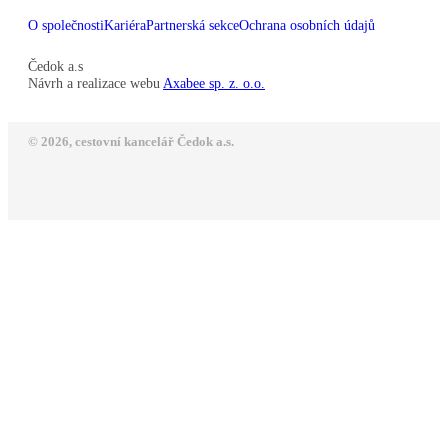
O společnosti
Kariéra
Partnerská sekce
Ochrana osobních údajů
Čedok a.s
Návrh a realizace webu
Axabee sp. z. o.o.
© 2026, cestovní kancelář Čedok a.s.