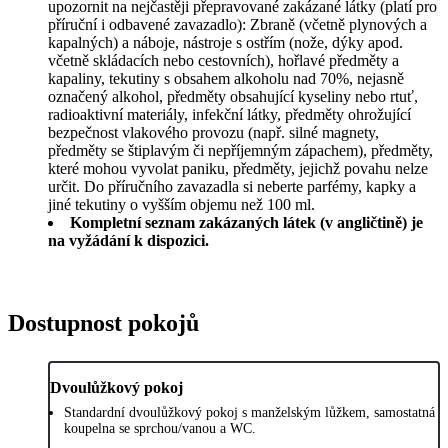
upozornit na nejčastěji přepravované zakázané látky (platí pro
příruční i odbavené zavazadlo): Zbraně (včetně plynových a
kapalných) a náboje, nástroje s ostřím (nože, dýky apod.
včetně skládacích nebo cestovních), hořlavé předměty a
kapaliny, tekutiny s obsahem alkoholu nad 70%, nejasně
označený alkohol, předměty obsahující kyseliny nebo rtuť,
radioaktivní materiály, infekční látky, předměty ohrožující
bezpečnost vlakového provozu (např. silné magnety,
předměty se štiplavým či nepříjemným zápachem), předměty,
které mohou vyvolat paniku, předměty, jejichž povahu nelze
určit. Do příručního zavazadla si neberte parfémy, kapky a
jiné tekutiny o vyšším objemu než 100 ml.
Kompletní seznam zakázaných látek (v angličtině) je
na vyžádání k dispozici.
Dostupnost pokojů
Dvoulůžkový pokoj
Standardní dvoulůžkový pokoj s manželským lůžkem, samostatná
koupelna se sprchou/vanou a WC.