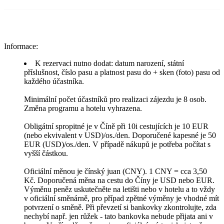
Informace:
K rezervaci nutno dodat: datum narození, státní
příslušnost, číslo pasu a platnost pasu do + sken (foto) pasu od
každého účastníka.
Minimální počet účastníků pro realizaci zájezdu je 8 osob.
Změna programu a hotelu vyhrazena.
Obligátní spropitné je v Číně při 10i cestujících je 10 EUR
(nebo ekvivalent v USD)/os./den. Doporučené kapesné je 50
EUR (USD)/os./den. V případě nákupů je potřeba počítat s
vyšší částkou.
Oficiální měnou je čínský juan (CNY). 1 CNY = cca 3,50
Kč. Doporučená měna na cestu do Číny je USD nebo EUR.
Výměnu peněz uskutečněte na letišti nebo v hotelu a to vždy
v oficiální směnárně, pro případ zpětné výměny je vhodné mít
potvrzení o směně. Při převzetí si bankovky zkontrolujte, zda
nechybí např. jen růžek - tato bankovka nebude přijata ani v