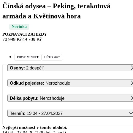
Čínská odysea – Peking, terakotová
armáda a Květinová hora
Novinka
POZNÁVACÍ ZÁJEZDY
70 999 Kč
49 709 Kč
FIRST MINUTE
LÉTO 2027
Osoby
:
2 dospělí
Odkud pojedete
:
Nerozhoduje
Délka pobytu
:
Nerozhoduje
Termín
:
19.04 - 27.04.2027
Duben 2027
Nejlepší možnost v tomto období:
19.04
-
27.04.2027
(9 dní, 7 nocí)