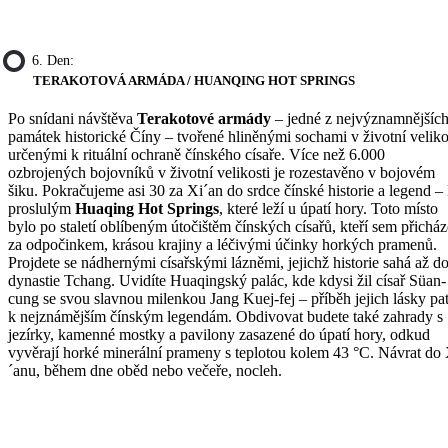
6. Den:
TERAKOTOVÁ ARMÁDA / HUANQING HOT SPRINGS
Po snídani návštěva
Terakotové armády
– jedné z nejvýznamnějšíc
památek historické Číny – tvořené hliněnými sochami v životní veliko
určenými k rituální ochraně čínského císaře. Více než 6.000
ozbrojených bojovníků v životní velikosti je rozestavěno v bojovém
šiku. Pokračujeme asi 30 za Xi´an do srdce čínské historie a legend –
proslulým
Huaqing Hot Springs
, které leží u úpatí hory. Toto místo
bylo po staletí oblíbeným útočištěm čínských císařů, kteří sem přicház
za odpočinkem, krásou krajiny a léčivými účinky horkých pramenů.
Projdete se nádhernými císařskými lázněmi, jejichž historie sahá až d
dynastie Tchang. Uvidíte Huaqingský palác, kde kdysi žil císař Süan-
cung se svou slavnou milenkou Jang Kuej-fej – příběh jejich lásky pat
k nejznámějším čínským legendám. Obdivovat budete také zahrady s
jezírky, kamenné mostky a pavilony zasazené do úpatí hory, odkud
vyvěrají horké minerální prameny s teplotou kolem 43 °C. Návrat do 
´anu, během dne oběd nebo večeře, nocleh.