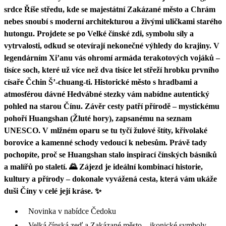
srdce Říše středu, kde se majestátní Zakázané město a Chrám
nebes snoubí s moderní architekturou a živými uličkami starého
hutongu. Projdete se po Velké čínské zdi, symbolu síly a
vytrvalosti, odkud se otevírají nekonečné výhledy do krajiny. V
legendárním Xi’anu vás ohromí armáda terakotových vojáků –
tisíce soch, které už více než dva tisíce let střeží hrobku prvního
císaře Čchin Š’-chuang-ti. Historické město s hradbami a
atmosférou dávné Hedvábné stezky vám nabídne autentický
pohled na starou Čínu. Závěr cesty patří přírodě – mystickému
pohoří Huangshan (Žluté hory), zapsanému na seznam
UNESCO. V mlžném oparu se tu tyčí žulové štíty, křivolaké
borovice a kamenné schody vedoucí k nebesům. Právě tady
pochopíte, proč se Huangshan stalo inspirací čínských básníků
a malířů po staletí. 🌄 Zájezd je ideální kombinací historie,
kultury a přírody – dokonale vyvážená cesta, která vám ukáže
duši Číny v celé její kráse. ✨
Novinka v nabídce Čedoku
Velká čínská zeď a Zakázané město – ikonické symboly