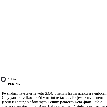
4. Den:
PEKING
Po snídani návštěva největší
ZOO
v zemi s hlavní atrakcí a symbole
Číny pandou velkou, oběd v místní restauraci. Přejezd k malebnému
jezeru Kunming s nádherným
Letním palácem I-che-jüan
– sídlo
císařů z dynastie Quinq. Areál byl založen ve 12. století a nachází se 