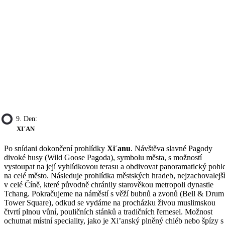
9. Den:
XI´AN
Po snídani dokončení prohlídky
Xi´anu
. Návštěva slavné Pagody
divoké husy (Wild Goose Pagoda), symbolu města, s možností
vystoupat na její vyhlídkovou terasu a obdivovat panoramatický pohl
na celé město. Následuje prohlídka městských hradeb, nejzachovalejš
v celé Číně, které původně chránily starověkou metropoli dynastie
Tchang. Pokračujeme na náměstí s věží bubnů a zvonů (Bell & Drum
Tower Square), odkud se vydáme na procházku živou muslimskou
čtvrtí plnou vůní, pouličních stánků a tradičních řemesel. Možnost
ochutnat místní speciality, jako je Xi’anský plněný chléb nebo špízy s