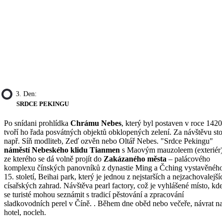
3. Den:
SRDCE PEKINGU
Po snídani prohlídka
Chrámu Nebes
, který byl postaven v roce 1420
tvoří ho řada posvátných objektů obklopených zelení. Za návštěvu sto
např. Síň modliteb, Zeď ozvěn nebo Oltář Nebes. "Srdce Pekingu"
náměstí Nebeského klidu Tianmen
s Maovým mauzoleem (exteriér)
ze kterého se dá volně projít do
Zakázaného města
– palácového
komplexu čínských panovníků z dynastie Ming a Čching vystavěnéh
15. století, Beihai park, který je jednou z nejstarších a nejzachovalejší
císařských zahrad. Návštěva pearl factory, což je vyhlášené místo, kd
se turisté mohou seznámit s tradicí pěstování a zpracování
sladkovodních perel v Číně. . Během dne oběd nebo večeře, návrat n
hotel, nocleh.