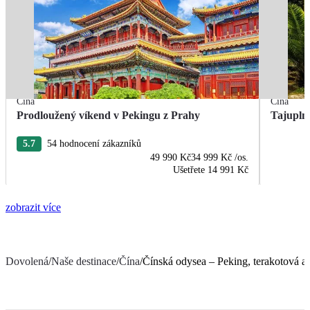
Čína
Čína
Prodloužený víkend v Pekingu z Prahy
Tajupln
5.7
54 hodnocení zákazníků
49 990 Kč
34 999 Kč
/os.
Ušetřete
14 991 Kč
zobrazit více
Dovolená
/
Naše destinace
/
Čína
/
Čínská odysea – Peking, terakotová a