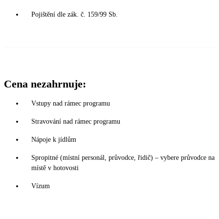
Pojištění dle zák. č. 159/99 Sb.
Cena nezahrnuje:
Vstupy nad rámec programu
Stravování nad rámec programu
Nápoje k jídlům
Spropitné (místní personál, průvodce, řidič) – vybere průvodce na
místě v hotovosti
Vízum