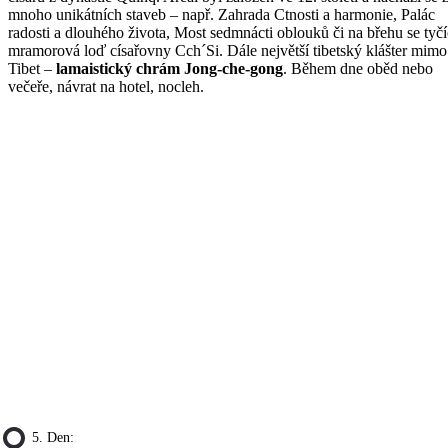
mnoho unikátních staveb – např. Zahrada Ctnosti a harmonie, Palác
radosti a dlouhého života, Most sedmnácti oblouků či na břehu se tyčí
mramorová loď císařovny Cch´Si. Dále největší tibetský klášter mimo
Tibet –
lamaistický chrám Jong-che-gong
. Během dne oběd nebo
večeře, návrat na hotel, nocleh.
5. Den: