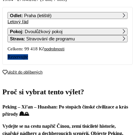
PO
ÚT
ST
ČT
PÁ
SO
NE
Odlet
:
Praha (letiště)
Letový řád
1
2
3
4
Pokoj
:
Dvoulůžkový pokoj
Strava
:
Stravování dle programu
5
6
7
8
9
10
11
Celkem:
99 418 Kč
podrobnosti
12
13
14
15
16
17
18
Rezervujte
19
20
21
22
23
24
25
uložit do oblíbených
49 709
26
27
28
29
30
Proč si vybrat tento výlet?
Peking – Xi’an – Huashan: Po stopách čínské civilizace a krás
přírody 🏯🌄
Vydejte se na cestu napříč Čínou, zemí tisícileté historie,
císařské nádhery a dechberoucích scenérií. Objevte Peking,