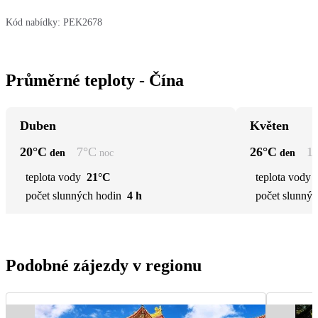
Kód nabídky:
PEK2678
Průměrné teploty - Čína
Duben
Květen
20
°C
7
°C
26
°C
1
den
noc
den
teplota vody
21°C
teplota vody
počet slunných hodin
4 h
počet slunnýc
Podobné zájezdy v regionu