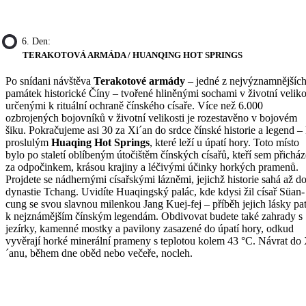
6. Den:
TERAKOTOVÁ ARMÁDA / HUANQING HOT SPRINGS
Po snídani návštěva
Terakotové armády
– jedné z nejvýznamnějšíc
památek historické Číny – tvořené hliněnými sochami v životní veliko
určenými k rituální ochraně čínského císaře. Více než 6.000
ozbrojených bojovníků v životní velikosti je rozestavěno v bojovém
šiku. Pokračujeme asi 30 za Xi´an do srdce čínské historie a legend –
proslulým
Huaqing Hot Springs
, které leží u úpatí hory. Toto místo
bylo po staletí oblíbeným útočištěm čínských císařů, kteří sem přicház
za odpočinkem, krásou krajiny a léčivými účinky horkých pramenů.
Projdete se nádhernými císařskými lázněmi, jejichž historie sahá až d
dynastie Tchang. Uvidíte Huaqingský palác, kde kdysi žil císař Süan-
cung se svou slavnou milenkou Jang Kuej-fej – příběh jejich lásky pat
k nejznámějším čínským legendám. Obdivovat budete také zahrady s
jezírky, kamenné mostky a pavilony zasazené do úpatí hory, odkud
vyvěrají horké minerální prameny s teplotou kolem 43 °C. Návrat do 
´anu, během dne oběd nebo večeře, nocleh.