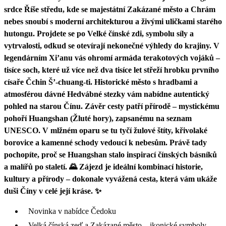
srdce Říše středu, kde se majestátní Zakázané město a Chrám
nebes snoubí s moderní architekturou a živými uličkami starého
hutongu. Projdete se po Velké čínské zdi, symbolu síly a
vytrvalosti, odkud se otevírají nekonečné výhledy do krajiny. V
legendárním Xi’anu vás ohromí armáda terakotových vojáků –
tisíce soch, které už více než dva tisíce let střeží hrobku prvního
císaře Čchin Š’-chuang-ti. Historické město s hradbami a
atmosférou dávné Hedvábné stezky vám nabídne autentický
pohled na starou Čínu. Závěr cesty patří přírodě – mystickému
pohoří Huangshan (Žluté hory), zapsanému na seznam
UNESCO. V mlžném oparu se tu tyčí žulové štíty, křivolaké
borovice a kamenné schody vedoucí k nebesům. Právě tady
pochopíte, proč se Huangshan stalo inspirací čínských básníků
a malířů po staletí. 🌄 Zájezd je ideální kombinací historie,
kultury a přírody – dokonale vyvážená cesta, která vám ukáže
duši Číny v celé její kráse. ✨
Novinka v nabídce Čedoku
Velká čínská zeď a Zakázané město – ikonické symboly