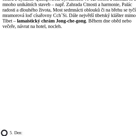
mnoho unikátních staveb – např. Zahrada Ctnosti a harmonie, Palác
radosti a dlouhého života, Most sedmnácti oblouků či na břehu se tyčí
mramorová loď císařovny Cch´Si. Dále největší tibetský klášter mimo
Tibet –
lamaistický chrám Jong-che-gong
. Během dne oběd nebo
večeře, návrat na hotel, nocleh.
5. Den: