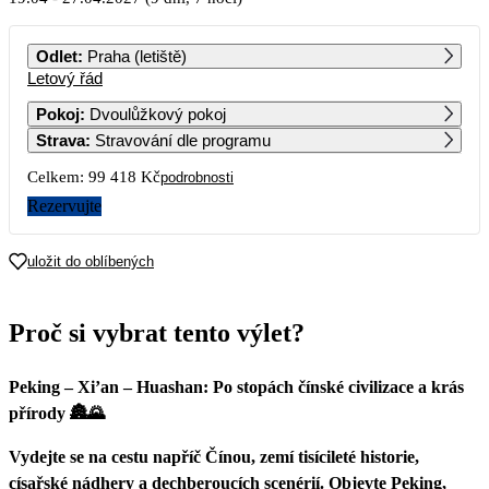
PO
ÚT
ST
ČT
PÁ
SO
NE
Odlet
:
Praha (letiště)
Letový řád
1
2
3
4
Pokoj
:
Dvoulůžkový pokoj
Strava
:
Stravování dle programu
5
6
7
8
9
10
11
Celkem:
99 418 Kč
podrobnosti
12
13
14
15
16
17
18
Rezervujte
19
20
21
22
23
24
25
uložit do oblíbených
49 709
26
27
28
29
30
Proč si vybrat tento výlet?
Peking – Xi’an – Huashan: Po stopách čínské civilizace a krás
přírody 🏯🌄
Vydejte se na cestu napříč Čínou, zemí tisícileté historie,
císařské nádhery a dechberoucích scenérií. Objevte Peking,