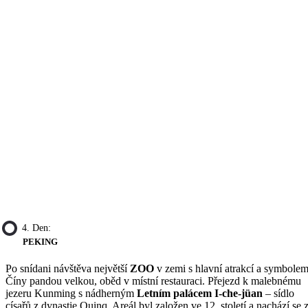
4. Den:
PEKING
Po snídani návštěva největší
ZOO
v zemi s hlavní atrakcí a symbole
Číny pandou velkou, oběd v místní restauraci. Přejezd k malebnému
jezeru Kunming s nádherným
Letním palácem I-che-jüan
– sídlo
císařů z dynastie Quinq. Areál byl založen ve 12. století a nachází se 