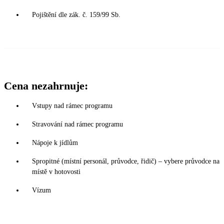
Pojištění dle zák. č. 159/99 Sb.
Cena nezahrnuje:
Vstupy nad rámec programu
Stravování nad rámec programu
Nápoje k jídlům
Spropitné (místní personál, průvodce, řidič) – vybere průvodce na
místě v hotovosti
Vízum