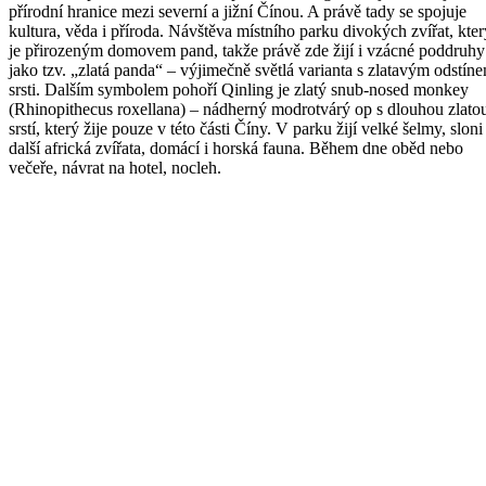
přírodní hranice mezi severní a jižní Čínou. A právě tady se spojuje
kultura, věda i příroda. Návštěva místního parku divokých zvířat, kter
je přirozeným domovem pand, takže právě zde žijí i vzácné poddruhy
jako tzv. „zlatá panda“ – výjimečně světlá varianta s zlatavým odstín
srsti. Dalším symbolem pohoří Qinling je zlatý snub-nosed monkey
(Rhinopithecus roxellana) – nádherný modrotvárý op s dlouhou zlato
srstí, který žije pouze v této části Číny. V parku žijí velké šelmy, sloni
další africká zvířata, domácí i horská fauna. Během dne oběd nebo
večeře, návrat na hotel, nocleh.