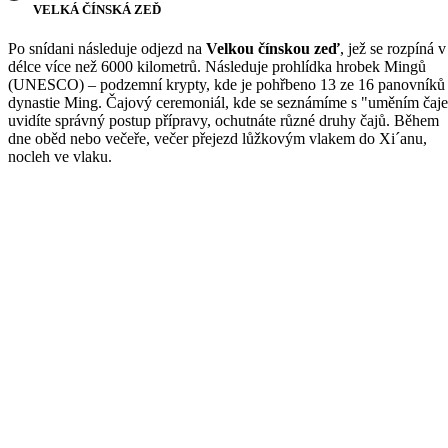
VELKÁ ČÍNSKÁ ZEĎ
Po snídani následuje odjezd na
Velkou čínskou zeď
, jež se rozpíná v
délce více než 6000 kilometrů. Následuje prohlídka hrobek Mingů
(UNESCO) – podzemní krypty, kde je pohřbeno 13 ze 16 panovníků
dynastie Ming. Čajový ceremoniál, kde se seznámíme s "uměním čaje
uvidíte správný postup přípravy, ochutnáte různé druhy čajů. Během
dne oběd nebo večeře, večer přejezd lůžkovým vlakem do Xi´anu,
nocleh ve vlaku.