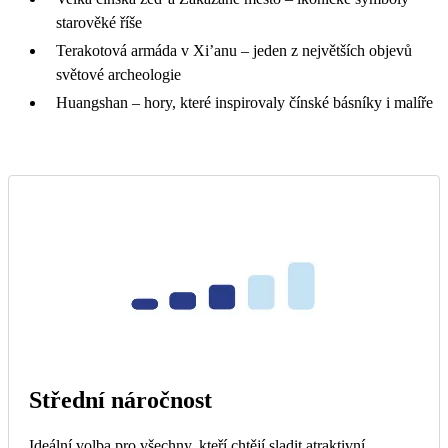
starověké říše
Terakotová armáda v Xi’anu – jeden z největších objevů
světové archeologie
Huangshan – hory, které inspirovaly čínské básníky i malíře
Střední náročnost
Ideální volba pro všechny, kteří chtějí sladit atraktivní