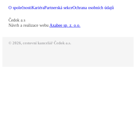
O společnosti
Kariéra
Partnerská sekce
Ochrana osobních údajů
Čedok a.s
Návrh a realizace webu
Axabee sp. z. o.o.
© 2026, cestovní kancelář Čedok a.s.