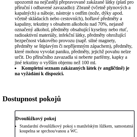
upozornit na nejčastěji přepravované zakázané látky (platí pro
příruční i odbavené zavazadlo): Zbraně (včetně plynových a
kapalných) a náboje, nástroje s ostřím (nože, dýky apod.
včetně skládacích nebo cestovních), hořlavé předměty a
kapaliny, tekutiny s obsahem alkoholu nad 70%, nejasně
označený alkohol, předměty obsahující kyseliny nebo rtuť,
radioaktivní materiály, infekční látky, předměty ohrožující
bezpečnost vlakového provozu (např. silné magnety,
předměty se štiplavým či nepříjemným zápachem), předměty,
které mohou vyvolat paniku, předměty, jejichž povahu nelze
určit. Do příručního zavazadla si neberte parfémy, kapky a
jiné tekutiny o vyšším objemu než 100 ml.
Kompletní seznam zakázaných látek (v angličtině) je
na vyžádání k dispozici.
Dostupnost pokojů
Dvoulůžkový pokoj
Standardní dvoulůžkový pokoj s manželským lůžkem, samostatná
koupelna se sprchou/vanou a WC.