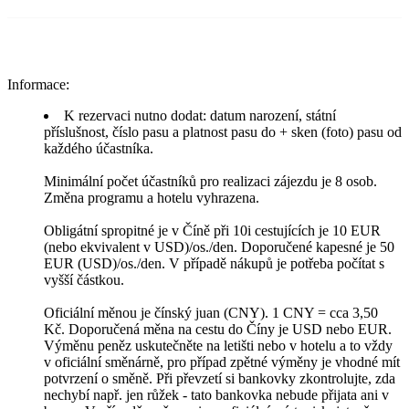
Informace:
K rezervaci nutno dodat: datum narození, státní
příslušnost, číslo pasu a platnost pasu do + sken (foto) pasu od
každého účastníka.
Minimální počet účastníků pro realizaci zájezdu je 8 osob.
Změna programu a hotelu vyhrazena.
Obligátní spropitné je v Číně při 10i cestujících je 10 EUR
(nebo ekvivalent v USD)/os./den. Doporučené kapesné je 50
EUR (USD)/os./den. V případě nákupů je potřeba počítat s
vyšší částkou.
Oficiální měnou je čínský juan (CNY). 1 CNY = cca 3,50
Kč. Doporučená měna na cestu do Číny je USD nebo EUR.
Výměnu peněz uskutečněte na letišti nebo v hotelu a to vždy
v oficiální směnárně, pro případ zpětné výměny je vhodné mít
potvrzení o směně. Při převzetí si bankovky zkontrolujte, zda
nechybí např. jen růžek - tato bankovka nebude přijata ani v