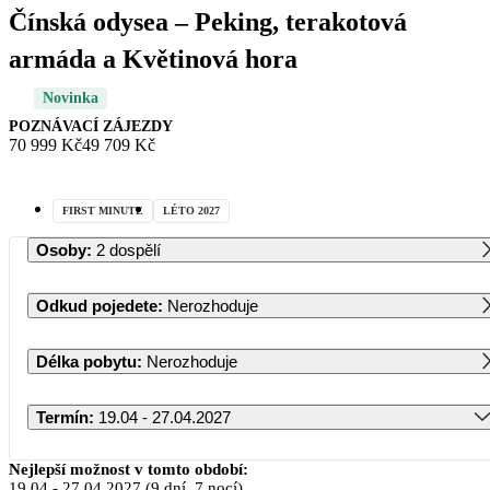
Čínská odysea – Peking, terakotová
armáda a Květinová hora
Novinka
POZNÁVACÍ ZÁJEZDY
70 999 Kč
49 709 Kč
FIRST MINUTE
LÉTO 2027
Osoby
:
2 dospělí
Odkud pojedete
:
Nerozhoduje
Délka pobytu
:
Nerozhoduje
Termín
:
19.04 - 27.04.2027
Duben 2027
Nejlepší možnost v tomto období:
19.04
-
27.04.2027
(9 dní, 7 nocí)