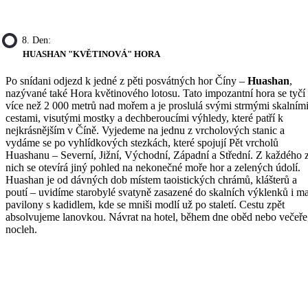
8. Den:
HUASHAN "KVĚTINOVÁ" HORA
Po snídani odjezd k jedné z pěti posvátných hor Číny –
Huashan
,
nazývané také Hora květinového lotosu. Tato impozantní hora se tyčí
více než 2 000 metrů nad mořem a je proslulá svými strmými skalním
cestami, visutými mostky a dechberoucími výhledy, které patří k
nejkrásnějším v Číně. Vyjedeme na jednu z vrcholových stanic a
vydáme se po vyhlídkových stezkách, které spojují Pět vrcholů
Huashanu – Severní, Jižní, Východní, Západní a Střední. Z každého 
nich se otevírá jiný pohled na nekonečné moře hor a zelených údolí.
Huashan je od dávných dob místem taoistických chrámů, klášterů a
poutí – uvidíme starobylé svatyně zasazené do skalních výklenků i m
pavilony s kadidlem, kde se mniši modlí už po staletí. Cestu zpět
absolvujeme lanovkou. Návrat na hotel, během dne oběd nebo večeře
nocleh.