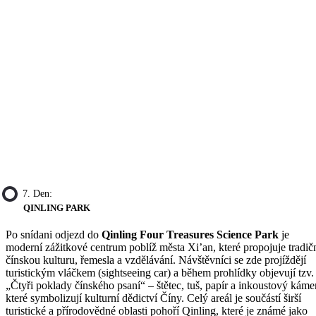
7. Den:
QINLING PARK
Po snídani odjezd do
Qinling Four Treasures Science Park
je
moderní zážitkové centrum poblíž města Xi’an, které propojuje tradič
čínskou kulturu, řemesla a vzdělávání. Návštěvníci se zde projíždějí
turistickým vláčkem (sightseeing car) a během prohlídky objevují tzv.
„Čtyři poklady čínského psaní“ – štětec, tuš, papír a inkoustový káme
které symbolizují kulturní dědictví Číny. Celý areál je součástí širší
turistické a přírodovědné oblasti pohoří Qinling, které je známé jako