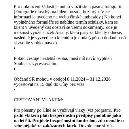
Pro dokončení žádosti je nutno vložit sken pasu a fotografii.
(Fotografie musí být na bílém pozadí, bez brýlí. Více
informací je uvedeno na webu čínské ambasády.) Na konci
vyplněného formuláře se nabídne termín schůzky, kam se
klient v uvedený čas dostaví se všemi dokumenty. Zde je
možnost využít služeb Asiany, která pasy za klienty odnese,
následně je vyzvedne a klientům je dodá (způsob dodání pasů
si zvolíte v objednávce).
Pokud cestuje nezletilá osoba, musí mít navíc vyplněn
Souhlas s vycestováním.
Občané SR mohou v období 8.11.2024 – 31.12.2026
vycestovat na 15 dnů do Číny bez víza.
CESTOVÁNÍ VLAKEM:
Pro přesuny po Číně se využívají vlaky (viz program).
Pro
jízdu vlakem platí bezpečnostní předpisy podobně jako
na letišti. Projdete bezpečnostní kontrolou, zda nemáte u
sebe nějaké ze zakázaných látek.
Dovolujeme si Vás