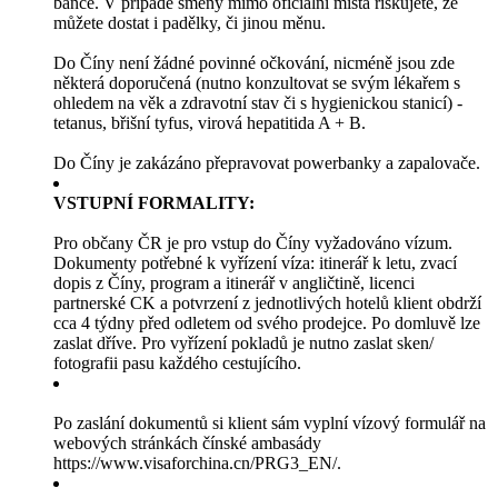
bance. V případě směny mimo oficiální místa riskujete, že
můžete dostat i padělky, či jinou měnu.
Do Číny není žádné povinné očkování, nicméně jsou zde
některá doporučená (nutno konzultovat se svým lékařem s
ohledem na věk a zdravotní stav či s hygienickou stanicí) -
tetanus, břišní tyfus, virová hepatitida A + B.
Do Číny je zakázáno přepravovat powerbanky a zapalovače.
VSTUPNÍ FORMALITY:
Pro občany ČR je pro vstup do Číny vyžadováno vízum.
Dokumenty potřebné k vyřízení víza: itinerář k letu, zvací
dopis z Číny, program a itinerář v angličtině, licenci
partnerské CK a potvrzení z jednotlivých hotelů klient obdrží
cca 4 týdny před odletem od svého prodejce. Po domluvě lze
zaslat dříve. Pro vyřízení pokladů je nutno zaslat sken/
fotografii pasu každého cestujícího.
Po zaslání dokumentů si klient sám vyplní vízový formulář na
webových stránkách čínské ambasády
https://www.visaforchina.cn/PRG3_EN/.