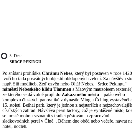
3. Den:
SRDCE PEKINGU
Po snídani prohlídka
Chrámu Nebes
, který byl postaven v roce 1420
tvoří ho řada posvátných objektů obklopených zelení. Za návštěvu sto
např. Síň modliteb, Zeď ozvěn nebo Oltář Nebes. "Srdce Pekingu"
náměstí Nebeského klidu Tianmen
s Maovým mauzoleem (exteriér)
ze kterého se dá volně projít do
Zakázaného města
– palácového
komplexu čínských panovníků z dynastie Ming a Čching vystavěnéh
15. století, Beihai park, který je jednou z nejstarších a nejzachovalejší
císařských zahrad. Návštěva pearl factory, což je vyhlášené místo, kd
se turisté mohou seznámit s tradicí pěstování a zpracování
sladkovodních perel v Číně. . Během dne oběd nebo večeře, návrat n
hotel, nocleh.