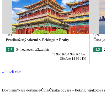
Čína
Čína
Prodloužený víkend v Pekingu z Prahy
Čína ja
5.7
54 hodnocení zákazníků
5.3
26
49 990 Kč
34 999 Kč
/os.
Ušetřete
14 991 Kč
zobrazit více
Dovolená
/
Naše destinace
/
Čína
/
Čínská odysea – Peking, terakotová a