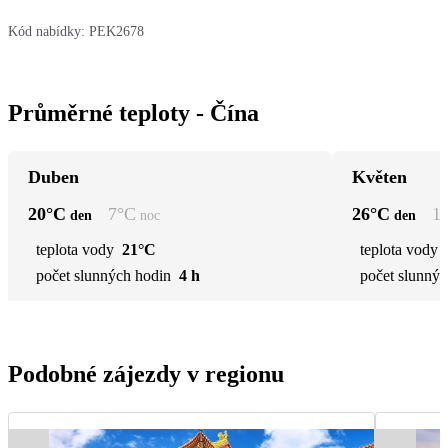
Kód nabídky:
PEK2678
Průměrné teploty - Čína
Duben
Květen
20
°C
7
°C
26
°C
1
den
noc
den
teplota vody
21°C
teplota vody
počet slunných hodin
4 h
počet slunnýc
Podobné zájezdy v regionu