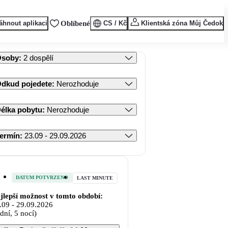
áhnout aplikaci
Oblíbené
CS / Kč
Klientská zóna Můj Čedok
Osoby
:
2 dospělí
dkud pojedete
:
Nerozhoduje
élka pobytu
:
Nerozhoduje
ermín
:
23.09 - 29.09.2026
DATUM POTVRZENO
LAST MINUTE
jlepší možnost v tomto období:
.09
-
29.09.2026
 dní, 5 nocí)