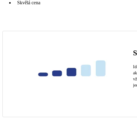
Skvělá cena
S
Id
ak
vž
je