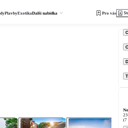
zdy
Plavby
Exotika
Další nabídka
Pro vás
St
O
D
T
Ne
23
(7