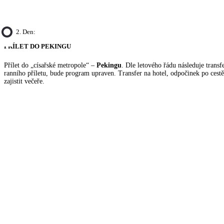
2. Den:
PŘÍLET DO PEKINGU
Přílet do „císařské metropole“ –
Pekingu
. Dle letového řádu následuje transf
ranního příletu, bude program upraven. Transfer na hotel, odpočinek po cest
zajistit večeře.