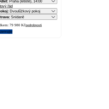
dlet
:
Praha (letiště), 14:00
tový řád
okoj
:
Dvoulůžkový pokoj
trava
:
Snídaně
lkem:
79 980 Kč
podrobnosti
zervujte