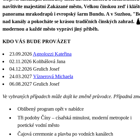
navštívíte majestátní Zakázané město, Velkou čínskou zeď i klášt
panorama mrakodrapů i evropský šarm Bundu. A v Suzhou, "Be
nad kanály a pokocháte se krásou tradičních čínských zahrad. 🛕
modernou a každé město vypráví jiný příběh.
KDO VÁS BUDE PROVÁZET
23.09.2026
Agnolozzi Kateřina
02.11.2026 Kolibášová Jana
04.12.2026
Grulich Josef
24.03.2027
Víznerová Michaela
06.08.2027
Grulich Josef
Ve vybraných případech může dojít ke změně průvodce. Případná zm
Oblíbený program opět v nabídce
Tři podoby Číny – císařská minulost, moderní metropole i
poetické vodní město
Čajová ceremonie a plavba po vodních kanálech