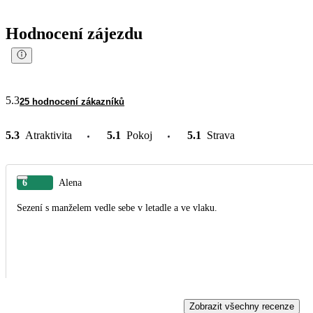
Hodnocení zájezdu
5.3
25 hodnocení zákazníků
5.3
Atraktivita
5.1
Pokoj
5.1
Strava
6
Alena
Sezení s manželem vedle sebe v letadle a ve vlaku.
Zobrazit všechny recenze