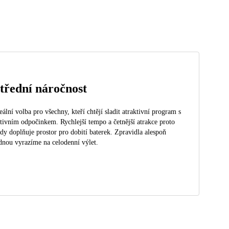
třední náročnost
eální volba pro všechny, kteří chtějí sladit atraktivní program s
tivním odpočinkem. Rychlejší tempo a četnější atrakce proto
dy doplňuje prostor pro dobití baterek. Zpravidla alespoň
dnou vyrazíme na celodenní výlet.