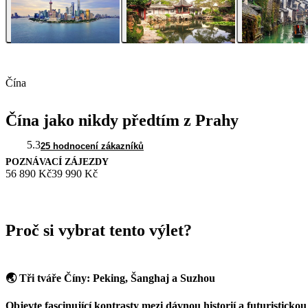
Čína
Čína jako nikdy předtím z Prahy
5.3
25 hodnocení zákazníků
POZNÁVACÍ ZÁJEZDY
56 890 Kč
39 990 Kč
Proč si vybrat tento výlet?
🌏 Tři tváře Číny: Peking, Šanghaj a Suzhou
Objevte fascinující kontrasty mezi dávnou historií a futuristickou