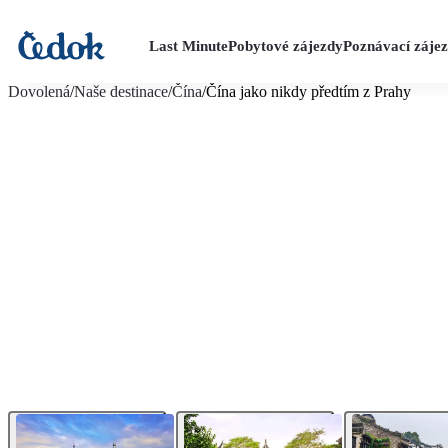
Last Minute
Pobytové zájezdy
Poznávací záje
více fotografií (12)
Dovolená
/
Naše destinace
/
Čína
/
Čína jako nikdy předtím z Prahy