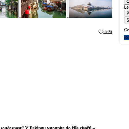
O
Le
P
S
Ce
uložit
Re
 současností! V Pekingu vstoupíte do říše císařů –