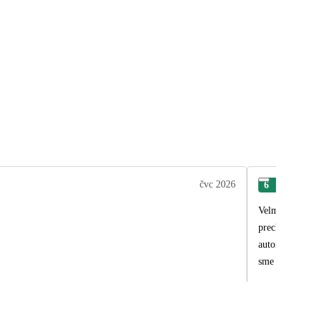
čvc 2026
6
Rad
Velmi sme oce
prechádzka po 
autonomnym au
sme velmi spo