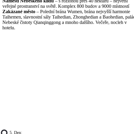
Náměstí Nebeského klidu
– s rozlohou přes 40 hektarů – největší
veřejné prostranství na světě. Komplex 800 budov a 9000 místností
Zakázané město
– Polední brána Wumen, brána nejvyšší harmonie
Taihemen, slavnostní sály Taihedian, Zhonghedian a Baohedian, palá
Nebeské čistoty Qianqinggong a mnoho dalšího. Večeře, nocleh v
hotelu.
5. Den: