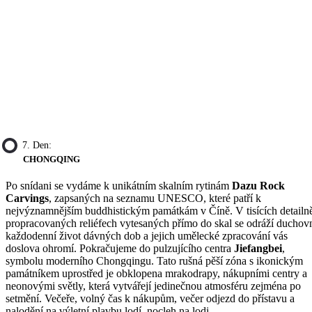
7. Den:
CHONGQING
Po snídani se vydáme k unikátním skalním rytinám
Dazu Rock
Carvings
, zapsaných na seznamu UNESCO, které patří k
nejvýznamnějším buddhistickým památkám v Číně. V tisících detailn
propracovaných reliéfech vytesaných přímo do skal se odráží duchovn
každodenní život dávných dob a jejich umělecké zpracování vás
doslova ohromí. Pokračujeme do pulzujícího centra
Jiefangbei
,
symbolu moderního Chongqingu. Tato rušná pěší zóna s ikonickým
památníkem uprostřed je obklopena mrakodrapy, nákupními centry a
neonovými světly, která vytvářejí jedinečnou atmosféru zejména po
setmění. Večeře, volný čas k nákupům, večer odjezd do přístavu a
nalodění na výletní plavbu lodí, nocleh na lodi.