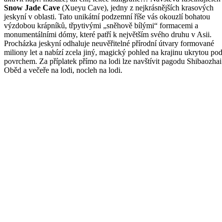
Snow Jade Cave
(Xueyu Cave), jedny z nejkrásnějších krasových
jeskyní v oblasti. Tato unikátní podzemní říše vás okouzlí bohatou
výzdobou krápníků, třpytivými „sněhově bílými“ formacemi a
monumentálními dómy, které patří k největším svého druhu v Asii.
Procházka jeskyní odhaluje neuvěřitelné přírodní útvary formované
miliony let a nabízí zcela jiný, magický pohled na krajinu ukrytou po
povrchem. Za příplatek přímo na lodi lze navštívit pagodu Shibaozhai
Oběd a večeře na lodi, nocleh na lodi.