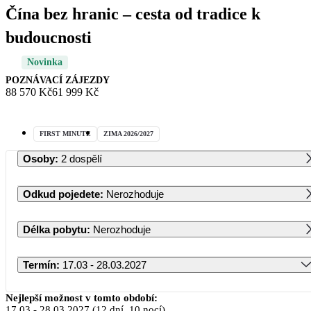
Čína bez hranic – cesta od tradice k
budoucnosti
Novinka
POZNÁVACÍ ZÁJEZDY
88 570 Kč
61 999 Kč
FIRST MINUTE
ZIMA 2026/2027
Osoby
:
2 dospělí
Odkud pojedete
:
Nerozhoduje
Délka pobytu
:
Nerozhoduje
Termín
:
17.03 - 28.03.2027
Březen 2027
Nejlepší možnost v tomto období:
17.03
-
28.03.2027
(12 dní, 10 nocí)