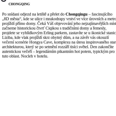
CHONGQING
Po snídani odjezd na letiště a přelet do
Chongqingu
– fascinujícího
„8D města“, kde se ulice i mrakodrapy vrství ve více úrovních a metr
projíždí přímo domy. Čeká Váš objevování jeho nejzajímavějších míst
začneme historickou čtvrť Ciqikou s tradičními domy a řemesly,
projdete se vyhlídkovým Erling parkem, zastavíte se u ikonické stanic
Liziba, kde vlak projíždí skrz obytný dům, a na závěr vás okouzlí
večerní scenérie Hongya Cave, komplexu na útesu inspirovaného sta
architekturou, který se po setmění rozzáří tisíci světel. Den zakončíte
autentickou večeří – legendárním pikantním hot potem, typickým pro
tuto oblast. Nocleh v hotelu.