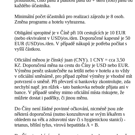
příslušnost, číslo pasu a platnost pasu do + sken (foto) pasu od
každého účastníka.
Minimální počet účastníků pro realizaci zájezdu je 8 osob.
Změna programu a hotelu vyhrazena.
Obligátní spropitné je v Číně při 10i cestujících je 10 EUR
(nebo ekvivalent v USD)/os./den. Doporučené kapesné je 50
EUR (USD)/os./den. V případě nákupů je potřeba počítat s
vyšší částkou.
Oficiální měnou je čínský juan (CNY). 1 CNY = cca 3,50
Kč. Doporučená měna na cestu do Číny je USD nebo EUR.
Výměnu peněz uskutečněte na letišti nebo v hotelu a to vždy
v oficiální směnárně, pro případ zpětné výměny je vhodné mít
potvrzení o směně. Při převzetí si bankovky zkontrolujte, zda
nechybí např. jen růžek - tato bankovka nebude přijata ani v
bance. V případě směny mimo oficiální místa riskujete, že
můžete dostat i padělky, či jinou měnu.
Do Číny není žádné povinné očkování, nicméně jsou zde
některá doporučená (nutno konzultovat se svým lékařem s
ohledem na věk a zdravotní stav či s hygienickou stanicí) -
tetanus, břišní tyfus, virová hepatitida A + B.