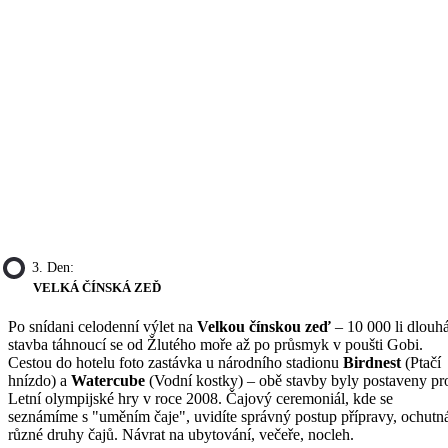
3. Den:
VELKÁ ČÍNSKÁ ZEĎ
Po snídani celodenní výlet na
Velkou čínskou zeď
– 10 000 li dlouh
stavba táhnoucí se od Žlutého moře až po průsmyk v poušti Gobi.
Cestou do hotelu foto zastávka u národního stadionu
Birdnest
(Ptačí
hnízdo) a
Watercube
(Vodní kostky) – obě stavby byly postaveny pr
Letní olympijské hry v roce 2008. Čajový ceremoniál, kde se
seznámíme s "uměním čaje", uvidíte správný postup přípravy, ochutn
různé druhy čajů. Návrat na ubytování, večeře, nocleh.