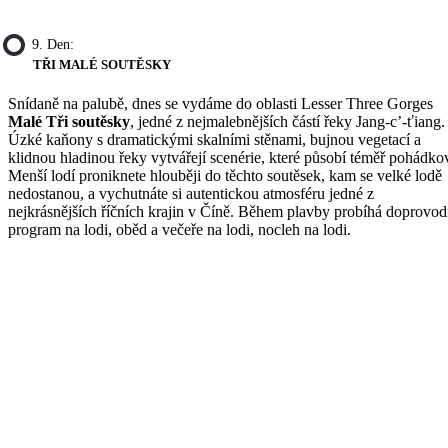
9. Den:
TŘI MALÉ SOUTĚSKY
Snídaně na palubě, dnes se vydáme do oblasti Lesser Three Gorges
Malé Tři soutěsky
, jedné z nejmalebnějších částí řeky Jang-c’-ťiang.
Úzké kaňony s dramatickými skalními stěnami, bujnou vegetací a
klidnou hladinou řeky vytvářejí scenérie, které působí téměř pohádko
Menší lodí proniknete hlouběji do těchto soutěsek, kam se velké lodě
nedostanou, a vychutnáte si autentickou atmosféru jedné z
nejkrásnějších říčních krajin v Číně. Během plavby probíhá doprovo
program na lodi, oběd a večeře na lodi, nocleh na lodi.