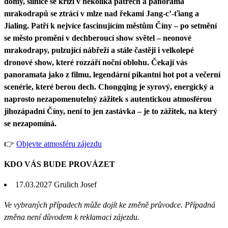
domy, silnice se kříží v několika patrech a panorama
mrakodrapů se ztrácí v mlze nad řekami Jang-c’-ťiang a
Jialing. Patří k nejvíce fascinujícím městům Číny – po setmění
se město promění v dechberoucí show světel – neonové
mrakodrapy, pulzující nábřeží a stále častěji i velkolepé
dronové show, které rozzáří noční oblohu. Čekají vás
panoramata jako z filmu, legendární pikantní hot pot a večerní
scenérie, které berou dech. Chongqing je syrový, energický a
naprosto nezapomenutelný zážitek s autentickou atmosférou
jihozápadní Číny, není to jen zastávka – je to zážitek, na který
se nezapomíná.
👉
Objevte atmosféru zájezdu
KDO VÁS BUDE PROVÁZET
17.03.2027
Grulich Josef
Ve vybraných případech může dojít ke změně průvodce. Případná
změna není důvodem k reklamaci zájezdu.