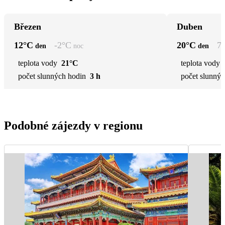
Březen
Duben
12
°C
-2
°C
20
°C
7
den
noc
den
teplota vody
21°C
teplota vody
počet slunných hodin
3 h
počet slunnýc
Podobné zájezdy v regionu