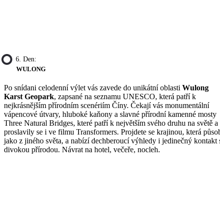
6. Den:
WULONG
Po snídani celodenní výlet vás zavede do unikátní oblasti
Wulong
Karst Geopark
, zapsané na seznamu UNESCO, která patří k
nejkrásnějším přírodním scenériím Číny. Čekají vás monumentální
vápencové útvary, hluboké kaňony a slavné přírodní kamenné mosty
Three Natural Bridges, které patří k největším svého druhu na světě a
proslavily se i ve filmu Transformers. Projdete se krajinou, která půso
jako z jiného světa, a nabízí dechberoucí výhledy i jedinečný kontakt 
divokou přírodou. Návrat na hotel, večeře, nocleh.