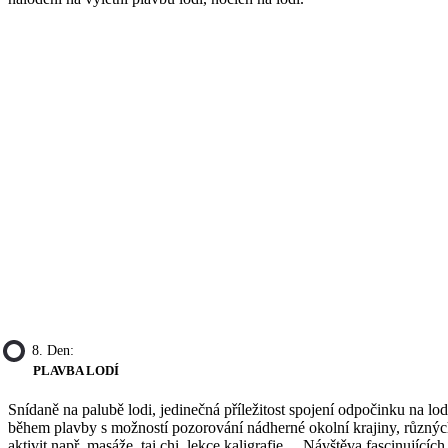
8. Den:
PLAVBA LODÍ
Snídaně na palubě lodi, jedinečná příležitost spojení odpočinku na lod
během plavby s možností pozorování nádherné okolní krajiny, různý
aktivit např. masáže, tai chi, lekce kaligrafie… Návštěva fascinujících