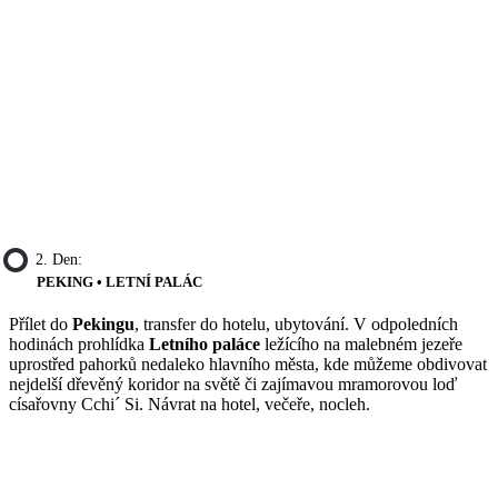
2. Den:
PEKING • LETNÍ PALÁC
Přílet do
Pekingu
, transfer do hotelu, ubytování. V odpoledních
hodinách prohlídka
Letního paláce
ležícího na malebném jezeře
uprostřed pahorků nedaleko hlavního města, kde můžeme obdivovat
nejdelší dřevěný koridor na světě či zajímavou mramorovou loď
císařovny Cchi´ Si. Návrat na hotel, večeře, nocleh.