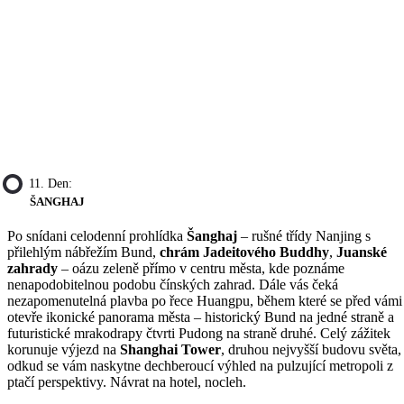
11. Den:
ŠANGHAJ
Po snídani celodenní prohlídka
Šanghaj
– rušné třídy Nanjing s
přilehlým nábřežím Bund,
chrám Jadeitového Buddhy
,
Juanské
zahrady
– oázu zeleně přímo v centru města, kde poznáme
nenapodobitelnou podobu čínských zahrad. Dále vás čeká
nezapomenutelná plavba po řece Huangpu, během které se před vámi
otevře ikonické panorama města – historický Bund na jedné straně a
futuristické mrakodrapy čtvrti Pudong na straně druhé. Celý zážitek
korunuje výjezd na
Shanghai Tower
, druhou nejvyšší budovu světa,
odkud se vám naskytne dechberoucí výhled na pulzující metropoli z
ptačí perspektivy. Návrat na hotel, nocleh.