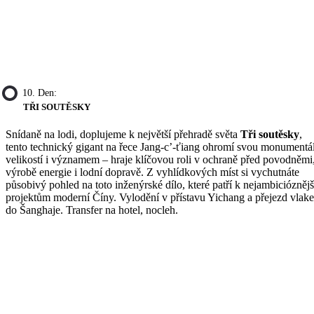
10. Den:
TŘI SOUTĚSKY
Snídaně na lodi, doplujeme k největší přehradě světa
Tři soutěsky
,
tento technický gigant na řece Jang-c’-ťiang ohromí svou monumentá
velikostí i významem – hraje klíčovou roli v ochraně před povodněmi
výrobě energie i lodní dopravě. Z vyhlídkových míst si vychutnáte
působivý pohled na toto inženýrské dílo, které patří k nejambiciózněj
projektům moderní Číny. Vylodění v přístavu Yichang a přejezd vlak
do Šanghaje. Transfer na hotel, nocleh.