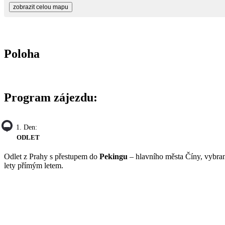
zobrazit celou mapu
Poloha
Program zájezdu:
1. Den:
ODLET
Odlet z Prahy s přestupem do
Pekingu
– hlavního města Číny, vybra
lety přímým letem.