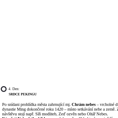
4. Den:
SRDCE PEKINGU
Po snídani prohlídka města zahrnující mj.
Chrám nebes
– vrcholné d
dynastie Ming dokončené roku 1420 – místo setkávání nebe a země. 
návštěvu stojí např. Síň modliteb, Zeď ozvěn nebo Oltář Nebes.