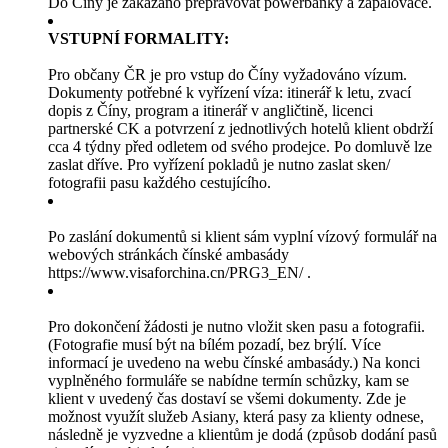
Do Číny je zakázáno přepravovat powerbanky a zapalovače.
VSTUPNÍ FORMALITY:
Pro občany ČR je pro vstup do Číny vyžadováno vízum.
Dokumenty potřebné k vyřízení víza: itinerář k letu, zvací
dopis z Číny, program a itinerář v angličtině, licenci
partnerské CK a potvrzení z jednotlivých hotelů klient obdrží
cca 4 týdny před odletem od svého prodejce. Po domluvě lze
zaslat dříve. Pro vyřízení pokladů je nutno zaslat sken/
fotografii pasu každého cestujícího.
Po zaslání dokumentů si klient sám vyplní vízový formulář na
webových stránkách čínské ambasády
https://www.visaforchina.cn/PRG3_EN/ .
Pro dokončení žádosti je nutno vložit sken pasu a fotografii.
(Fotografie musí být na bílém pozadí, bez brýlí. Více
informací je uvedeno na webu čínské ambasády.) Na konci
vyplněného formuláře se nabídne termín schůzky, kam se
klient v uvedený čas dostaví se všemi dokumenty. Zde je
možnost využít služeb Asiany, která pasy za klienty odnese,
následně je vyzvedne a klientům je dodá (způsob dodání pasů