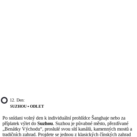
12. Den:
SUZHOU • ODLET
Po snídani volný den k individuální prohlídce Šanghaje nebo za
příplatek výlet do
Suzhou
. Suzhou je půvabné město, přezdívané
„Benátky Východu“, proslulé svou sítí kanálů, kamenných mostů a
tradičních zahrad. Projdete se jednou z klasických čínských zahrad