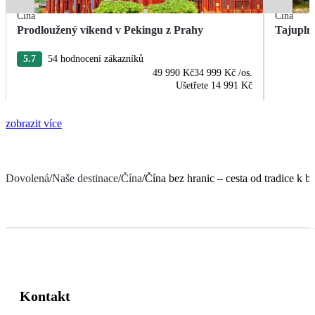
Čína
Čína
Prodloužený víkend v Pekingu z Prahy
Tajupln
5.7
54 hodnocení zákazníků
49 990 Kč
34 999 Kč
/os.
Ušetřete
14 991 Kč
zobrazit více
Dovolená
/
Naše destinace
/
Čína
/
Čína bez hranic – cesta od tradice k b
Kontakt