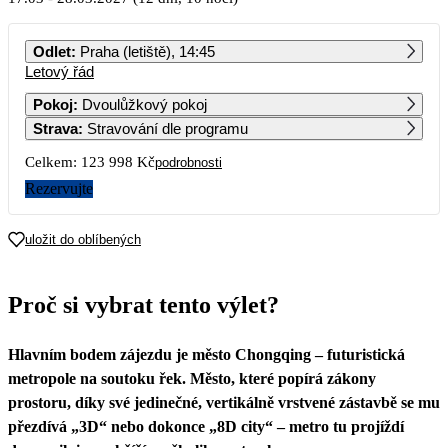
PO
ÚT
ST
ČT
PÁ
SO
NE
Odlet
:
Praha (letiště), 14:45
Letový řád
1
2
3
4
5
6
7
Pokoj
:
Dvoulůžkový pokoj
Strava
:
Stravování dle programu
8
9
10
11
12
13
14
Celkem:
123 998 Kč
podrobnosti
15
16
17
18
19
20
21
Rezervujte
61 999
22
23
24
25
26
27
28
uložit do oblíbených
29
30
31
Proč si vybrat tento výlet?
Hlavním bodem zájezdu je město Chongqing – futuristická
metropole na soutoku řek. Město, které popírá zákony
prostoru, díky své jedinečné, vertikálně vrstvené zástavbě se mu
přezdívá „3D“ nebo dokonce „8D city“ – metro tu projíždí