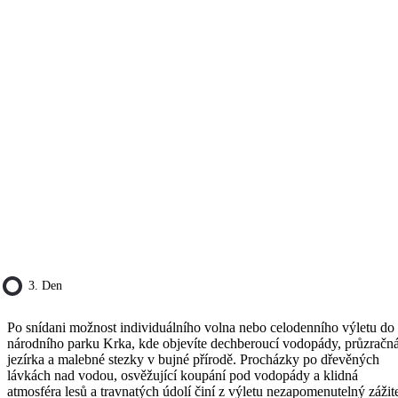
3. Den
Po snídani možnost individuálního volna nebo celodenního výletu do
národního parku Krka, kde objevíte dechberoucí vodopády, průzračn
jezírka a malebné stezky v bujné přírodě. Procházky po dřevěných
lávkách nad vodou, osvěžující koupání pod vodopády a klidná
atmosféra lesů a travnatých údolí činí z výletu nezapomenutelný zážit