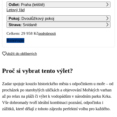
Odlet
:
Praha (letiště)
Letový řád
1
2
Pokoj
:
Dvoulůžkový pokoj
Strava
:
Snídaně
3
4
5
6
7
8
9
14 979
Celkem:
29 958 Kč
podrobnosti
10
11
12
13
14
15
16
Rezervujte
17
18
19
20
21
22
23
uložit do oblíbených
24
25
26
27
28
29
30
Proč si vybrat tento výlet?
31
Zadar spojuje kouzlo historického města s odpočinkem u moře – od
procházek po starobylých uličkách a objevování Mořských varhan
až po relax na pláži či výlet k vodopádům v národním parku Krka.
Vše dohromady tvoří ideální kombinaci poznání, odpočinku i
zážitků, které dělají z tohoto zájezdu perfektní volbu pro každého.