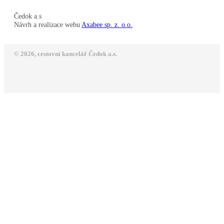
Čedok a.s
Návrh a realizace webu
Axabee sp. z. o.o.
© 2026, cestovní kancelář Čedok a.s.