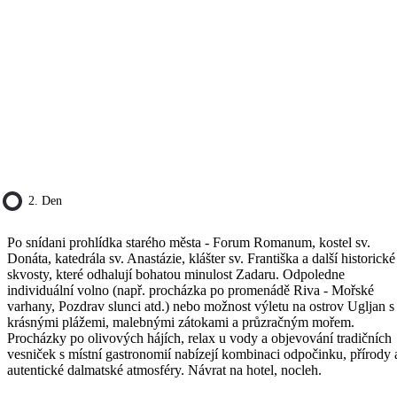
2. Den
Po snídani prohlídka starého města - Forum Romanum, kostel sv.
Donáta, katedrála sv. Anastázie, klášter sv. Františka a další historické
skvosty, které odhalují bohatou minulost Zadaru. Odpoledne
individuální volno (např. procházka po promenádě Riva - Mořské
varhany, Pozdrav slunci atd.) nebo možnost výletu na ostrov Ugljan s
krásnými plážemi, malebnými zátokami a průzračným mořem.
Procházky po olivových hájích, relax u vody a objevování tradičních
vesniček s místní gastronomií nabízejí kombinaci odpočinku, přírody 
autentické dalmatské atmosféry. Návrat na hotel, nocleh.