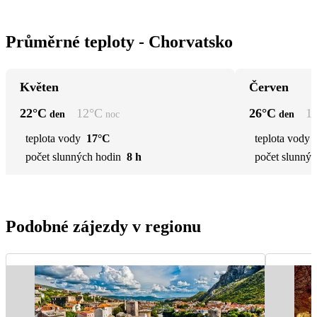
Průměrné teploty - Chorvatsko
Květen
Červen
22
°C
12
°C
26
°C
1
den
noc
den
teplota vody
17°C
teplota vody
počet slunných hodin
8 h
počet slunnýc
Podobné zájezdy v regionu