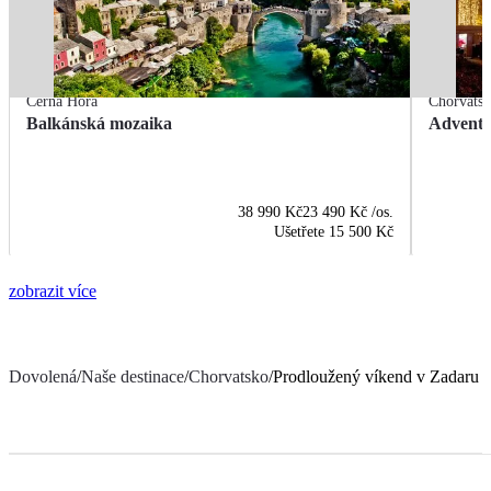
Černá Hora
Chorvats
Balkánská mozaika
Advent 
38 990 Kč
23 490 Kč
/os.
Ušetřete
15 500 Kč
zobrazit více
Dovolená
/
Naše destinace
/
Chorvatsko
/
Prodloužený víkend v Zadaru