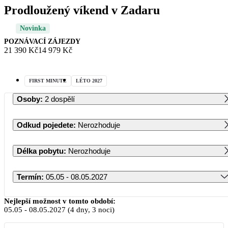
Prodloužený víkend v Zadaru
Novinka
POZNÁVACÍ ZÁJEZDY
21 390 Kč
14 979 Kč
FIRST MINUTE
LÉTO 2027
Osoby
:
2 dospělí
Odkud pojedete
:
Nerozhoduje
Délka pobytu
:
Nerozhoduje
Termín
:
05.05 - 08.05.2027
Květen 2027
Nejlepší možnost v tomto období:
05.05
-
08.05.2027
(4 dny, 3 noci)
PO
ÚT
ST
ČT
PÁ
SO
NE