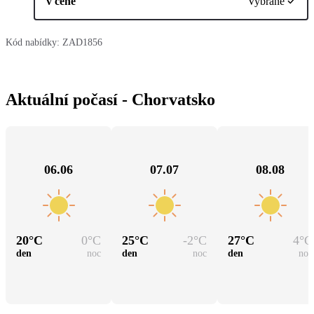
v ceně
Vybrané
Kód nabídky:
ZAD1856
Aktuální počasí - Chorvatsko
06.06
07.07
08.08
20
°C
0
°C
25
°C
-2
°C
27
°C
4
°C
den
noc
den
noc
den
noc