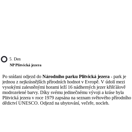
5. Den
NP Plitvická jezera
Po snídani odjezd do
Národního parku Plitvická jezera
- park je
jednou z nejkrásnějších přírodních hodnot v Evropě. V údolí mezi
vysokými zalesněnými horami leží 16 nádherných jezer křišťálově
modrozelené barvy. Díky svému jedinečnému vývoji a kráse byla
Plitvická jezera v roce 1979 zapsána na seznam světového přírodního
dědictví UNESCO. Odjezd na ubytování, večeře, nocleh.