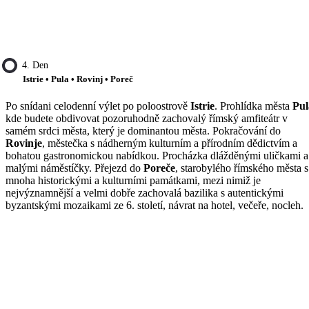
4. Den
Istrie • Pula • Rovinj • Poreč
Po snídani celodenní výlet po poloostrově
Istrie
. Prohlídka města
Pul
kde budete obdivovat pozoruhodně zachovalý římský amfiteátr v
samém srdci města, který je dominantou města. Pokračování do
Rovinje
, městečka s nádherným kulturním a přírodním dědictvím a
bohatou gastronomickou nabídkou. Procházka dlážděnými uličkami a
malými náměstíčky. Přejezd do
Poreče
, starobylého římského města s
mnoha historickými a kulturními památkami, mezi nimiž je
nejvýznamnější a velmi dobře zachovalá bazilika s autentickými
byzantskými mozaikami ze 6. století, návrat na hotel, večeře, nocleh.