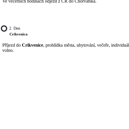
Ve večerních hodinách odjezd z ČR do Chorvatska.
2. Den
Crikvenica
Příjezd do
Crikvenice
, prohlídka města, ubytování, večeře, individuá
volno.