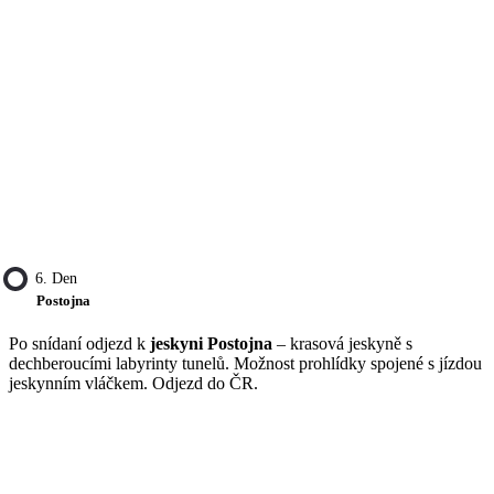
6. Den
Postojna
Po snídaní odjezd k
jeskyni Postojna
– krasová jeskyně s
dechberoucími labyrinty tunelů. Možnost prohlídky spojené s jízdou
jeskynním vláčkem. Odjezd do ČR.