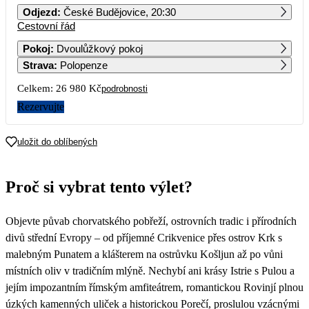
Odjezd
:
České Budějovice, 20:30
Cestovní řád
1
2
3
4
5
6
Pokoj
:
Dvoulůžkový pokoj
Strava
:
Polopenze
7
8
9
10
11
12
13
Celkem:
26 980 Kč
podrobnosti
14
15
16
17
18
19
20
Rezervujte
13 490
21
22
23
24
25
26
27
uložit do oblíbených
28
29
30
Proč si vybrat tento výlet?
Objevte půvab chorvatského pobřeží, ostrovních tradic i přírodních
divů střední Evropy – od příjemné Crikvenice přes ostrov Krk s
malebným Punatem a klášterem na ostrůvku Košljun až po vůni
místních oliv v tradičním mlýně. Nechybí ani krásy Istrie s Pulou a
jejím impozantním římským amfiteátrem, romantickou Rovinjí plnou
úzkých kamenných uliček a historickou Porečí, proslulou vzácnými