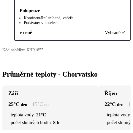
Polopenze
Kontinentální snídaně, večeře.
Podávány v hotelech.
v ceně
Vybrané
Kód nabídky:
XHR1855
Průměrné teploty - Chorvatsko
Září
Říjen
25
°C
15
°C
22
°C
1
den
noc
den
teplota vody
21°C
teplota vody
počet slunných hodin
8 h
počet slunnýc