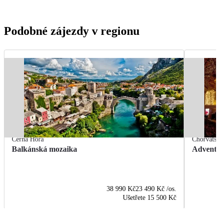
Podobné zájezdy v regionu
Černá Hora
Chorvats
Balkánská mozaika
Advent 
38 990 Kč
23 490 Kč
/os.
Ušetřete
15 500 Kč