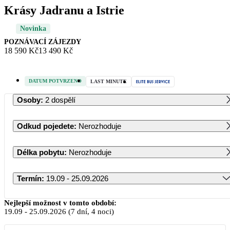
Krásy Jadranu a Istrie
Novinka
POZNÁVACÍ ZÁJEZDY
18 590 Kč
13 490 Kč
DATUM POTVRZENO
LAST MINUTE
Osoby
:
2 dospělí
Odkud pojedete
:
Nerozhoduje
Délka pobytu
:
Nerozhoduje
Termín
:
19.09 - 25.09.2026
Září 2026
Nejlepší možnost v tomto období:
19.09
-
25.09.2026
(7 dní, 4 noci)
PO
ÚT
ST
ČT
PÁ
SO
NE