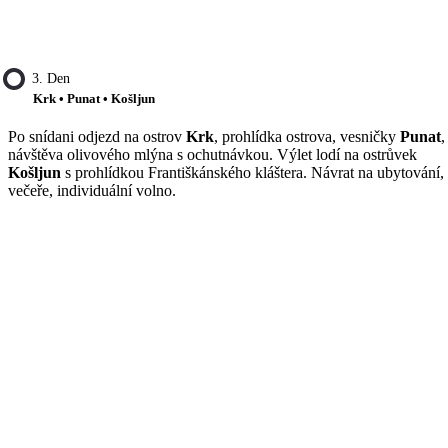
3. Den
Krk • Punat • Košljun
Po snídani odjezd na ostrov
Krk
, prohlídka ostrova, vesničky
Punat
,
návštěva olivového mlýna s ochutnávkou. Výlet lodí na ostrůvek
Košljun
s prohlídkou Františkánského kláštera. Návrat na ubytování,
večeře, individuální volno.