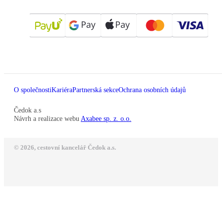
O společnosti
Kariéra
Partnerská sekce
Ochrana osobních údajů
Čedok a.s
Návrh a realizace webu
Axabee sp. z. o.o.
© 2026, cestovní kancelář Čedok a.s.