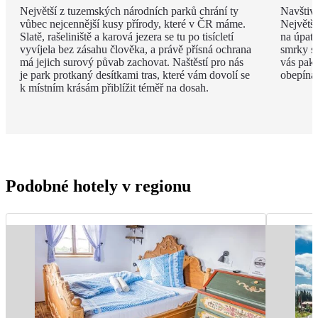
Největší z tuzemských národních parků chrání ty
Navštivt
vůbec nejcennější kusy přírody, které v ČR máme.
Největší
Slatě, rašeliniště a karová jezera se tu po tisícletí
na úpatí
vyvíjela bez zásahu člověka, a právě přísná ochrana
smrky st
má jejich surový půvab zachovat. Naštěstí pro nás
vás pak 
je park protkaný desítkami tras, které vám dovolí se
obepíná t
k místním krásám přiblížit téměř na dosah.
Podobné hotely v regionu