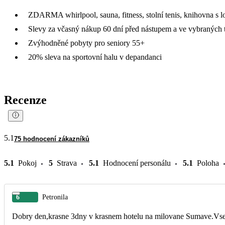
ZDARMA whirlpool, sauna, fitness, stolní tenis, knihovna s 
Slevy za včasný nákup 60 dní před nástupem a ve vybraných
Zvýhodněné pobyty pro seniory 55+
20% sleva na sportovní halu v depandanci
Recenze
5.1
75 hodnocení zákazníků
5.1
Pokoj
5
Strava
5.1
Hodnocení personálu
5.1
Poloha
6
Petronila
Dobry den,krasne 3dny v krasnem hotelu na milovane Sumave.Vse 