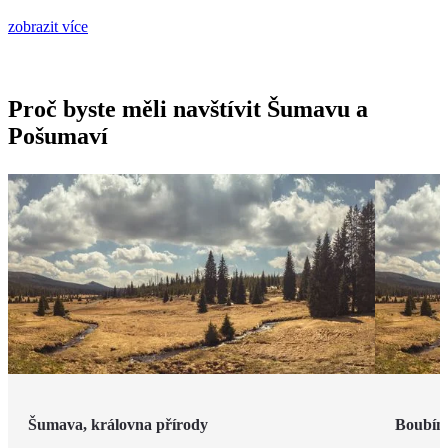
zobrazit více
Proč byste měli navštívit Šumavu a
Pošumaví
Šumava, královna přírody
Boubíns