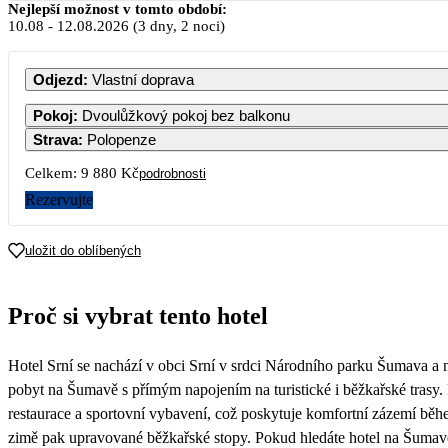
Nejlepší možnost v tomto období:
10.08
-
12.08.2026
(3 dny, 2 noci)
Odjezd
:
Vlastní doprava
Pokoj
:
Dvoulůžkový pokoj bez balkonu
Strava
:
Polopenze
Celkem:
9 880 Kč
podrobnosti
Rezervujte
uložit do oblíbených
Proč si vybrat tento hotel
Hotel Srní se nachází v obci Srní v srdci Národního parku Šumava a n
pobyt na Šumavě s přímým napojením na turistické i běžkařské trasy. 
restaurace a sportovní vybavení, což poskytuje komfortní zázemí během
zimě pak upravované běžkařské stopy. Pokud hledáte hotel na Šumavě 