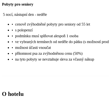
Pobyty pro seniory
5 nocí, nástupní den - neděle
•
cenově zvýhodněné pobyty pro seniory od 55 let
•
s polopenzí
•
podmínku musí splňovat alespoň 1 osoba
•
ve vybraných termínech od neděle do pátku (s možností prod
•
možnost účasti vnoučat
•
přítomnost psa za zvýhodněnou cenu (50%)
•
na tyto pobyty se nevztahuje sleva za včasný nákup
O hotelu