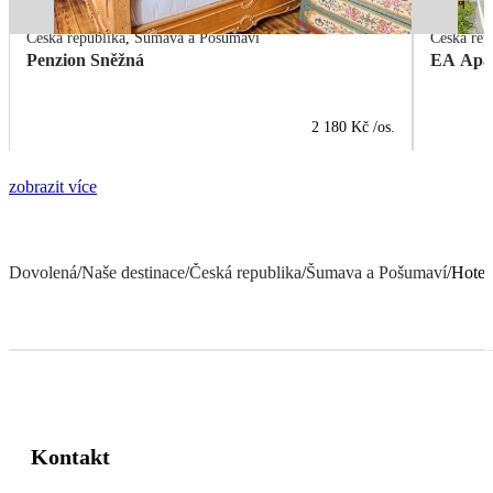
Česká republika
,
Šumava a Pošumaví
Česká rep
Penzion Sněžná
EA Apar
2 180 Kč
/os.
zobrazit více
Dovolená
/
Naše destinace
/
Česká republika
/
Šumava a Pošumaví
/
Hotel
Kontakt