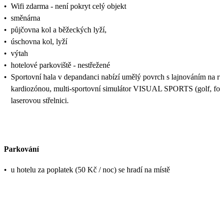
•
Wifi zdarma - není pokryt celý objekt
•
směnárna
•
půjčovna kol a běžeckých lyží,
•
úschovna kol, lyží
•
výtah
•
hotelové parkoviště - nestřežené
•
Sportovní hala v depandanci nabízí umělý povrch s lajnováním na různ
kardiozónou, multi-sportovní simulátor VISUAL SPORTS (golf, fotbal
laserovou střelnici.
Parkování
•
u hotelu za poplatek (50 Kč / noc) se hradí na místě